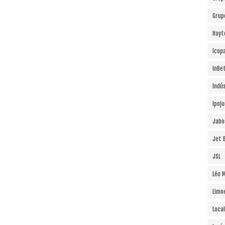
Grup
Hayt
Icopa
InBe
Indú
Ipoj
Jabo
Jet B
JSL
Léo 
Limo
Local