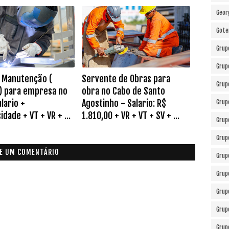
Geor
Gote
Grup
Grup
de Manutenção (
Servente de Obras para
Grup
) para empresa no
obra no Cabo de Santo
lario +
Agostinho - Salario: R$
Grup
idade + VT + VR + ...
1.810,00 + VR + VT + SV + ...
Grup
Grup
E UM COMENTÁRIO
Grup
Grup
Grup
Grup
Grup