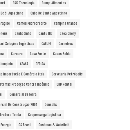
anet
BRK Tecnologia
Bunge Alimentos
 De S. Agostinho
Cabo De Santo Agostinho
ragibe
Camed Microcrédito
Campina Grande
pneus
Canhotinho
Cantu INC
Caoa Chery
vari Soluções Logísticas
CARJEX
Carneiros
ina
Caruaru
Casa Forte
Casas Bahia
Alumpinio
CEASA
CEDISA
ip Importação E Comércio Ltda
Cervejaria Petrópolis
istemas Proteção Contra Incêndio
CHB Rental
si
Comercial Bezerra
rcial De Construção 2001
Consolis
trutora Tenda
Coopercarga Logística
 Energia
CS Brasil
Cushman & Wakefield