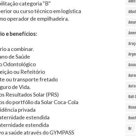
Adec
ilitação categoria "B"
erior ou curso técnico em logística
Alba
mo operador de empilhadeira.
Amar
io e benefícios:
Amer
Araç
rio a combinar.
Arge
ano de Saúde
o Odontológico
Assu
eição ou Refeitório
Auro
te ou transporte fretado
guro de Vida.
Auto
os Resultados Solar (PRS)
Ball
 do portfólio da Solar Coca-Cola
Bioxx
idência privada
aternidade estendida
Bomf
aternidade estendida
Br
vo a saúde através do GYMPASS