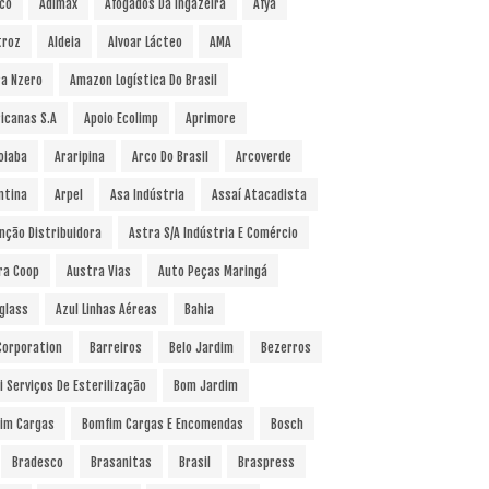
co
Adimax
Afogados Da Ingazeira
Afya
troz
Aldeia
Alvoar Lácteo
AMA
a Nzero
Amazon Logística Do Brasil
icanas S.A
Apoio Ecolimp
Aprimore
oiaba
Araripina
Arco Do Brasil
Arcoverde
ntina
Arpel
Asa Indústria
Assaí Atacadista
nção Distribuidora
Astra S/A Indústria E Comércio
ra Coop
Austra Vias
Auto Peças Maringá
glass
Azul Linhas Aéreas
Bahia
 Corporation
Barreiros
Belo Jardim
Bezerros
i Serviços De Esterilização
Bom Jardim
im Cargas
Bomfim Cargas E Encomendas
Bosch
Bradesco
Brasanitas
Brasil
Braspress