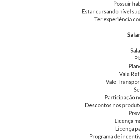
Possuir hab
Estar cursando nível sup
Ter experiência co
Salar
Sala
Pl
Plan
Vale Ref
Vale Transpor
Se
Participação n
Descontos nos produtos
Prev
Licença m
Licença p
Programa de incenti