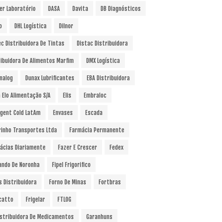
er Laboratório
DASA
Davita
DB Diagnósticos
o
DHL Logística
Dilnor
ec Distribuidora De Tintas
Distac Distribuidora
ribuidora De Alimentos Marfim
DMX Logística
nalog
Dunax Lubrificantes
EBA Distribuidora
a Elo Alimentação S/A
Elis
Embraloc
gent Cold LatAm
Envases
Escada
rinho Transportes Ltda
Farmácia Permanente
ácias Diariamente
Fazer E Crescer
Fedex
ando De Noronha
Fipel Frigorifico
s Distribuidora
Forno De Minas
Fortbras
catto
Frigelar
FTLOG
istribuidora De Medicamentos
Garanhuns