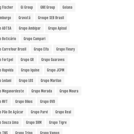
g Fischer
Gi Group
GNX Group
Goiana
mburgo
Gravatá
Groupe SEB Brasil
o ADTSA
Grupo Ambipar
Grupo Apisul
o Boticário
Grupo Campari
o Carrefour Brasil
Grupo Elfa
Grupo Fleury
o Fortpel
Grupo GR
Grupo Guaraves
o Hapvida
Grupo Iquine
Grupo JCPM
o Ledani
Grupo LOS
Grupo Marilan
o Meganordeste
Grupo Morada
Grupo Moura
o NVT
Grupo Oikos
Grupo OVD
o Pão De Açúcar
Grupo Parvi
Grupo Real
o Souza Lima
Grupo SRM
Grupo Tigre
o TNS
Grupo Trino
Grupo Vamos