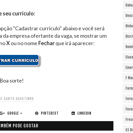
Dahu
e seu currículo:
Dexc
Disb
opção "Cadastrar currículo" abaixo e você será
ra da empresa ofertante da vaga, se mostrar um
Dist
 no
X
ou no nome
Fechar
que irá aparecer:
Domi
Elas
Emer
F Ma
Boa sorte!
Farm
DE SANTO AGOSTINHO
Fern
Focu
GOOGLE +
PINTEREST
LINKEDIN
Fres
AMBÉM PODE GOSTAR
G1 D