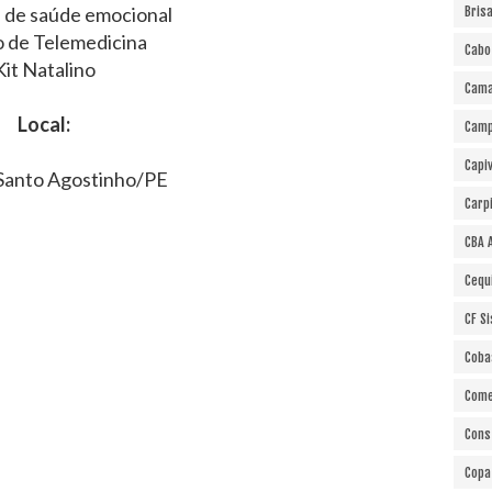
 de saúde emocional
Bris
o de Telemedicina
Cabo
Kit Natalino
Cama
Local:
Cam
Capi
Santo Agostinho/PE
Carp
CBA 
Cequ
CF S
Coba
Come
Cons
Copa