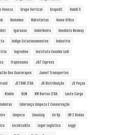
o Veneza
Grupo Vertical
GrupoSC
Habib´s
ek
Heineken
Hidrotintas
Home Office
llet
Igarassu
Imbiribeira
Imediato Nexway
tta
Indigo Estacionamentos
Industria
stria
Ingredion
Instituto Euvaldo Lodi
uca
Itapissuma
J&T Express
atão Dos Guararapes
Jamef Transportes
rasil
JETSHR LTDA
JR Distribuição
JS Peças
Klabin
KLIN
KM Barros LTDA
Lauto Cargo
Madeiras
Liderança Limpeza E Conservação
eiro
Limpeza
LinusLog
Liv Up
LM 2 Rodas
iza
Localiza&Co
Loger Logística
Loggi