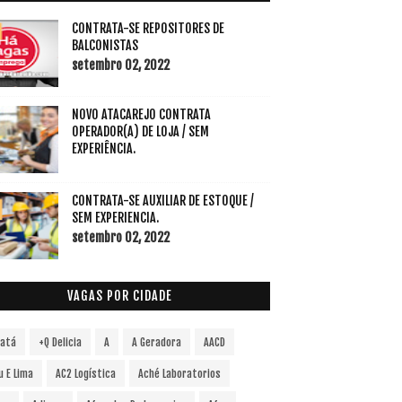
CONTRATA-SE REPOSITORES DE
BALCONISTAS
setembro 02, 2022
NOVO ATACAREJO CONTRATA
OPERADOR(A) DE LOJA / SEM
EXPERIÊNCIA.
CONTRATA-SE AUXILIAR DE ESTOQUE /
SEM EXPERIENCIA.
setembro 02, 2022
VAGAS POR CIDADE
vatá
+Q Delicia
A
A Geradora
AACD
u E Lima
AC2 Logística
Aché Laboratorios