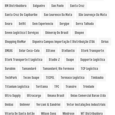
RM Distribuidora
Salgueiro
San Paolo
Santa Cruz
Santa Cruz Do Capibaribe
Sao Lourenco Da Mata
São Lourenço Da Mata
Seara
Selfit
Sem Experiencia
Sergipe
Serra Talhada
Seven Logística E Serviços
Shineray Do Brasil
Shopee
Shopping RioMar
Siqueira Campos Importação E Distribuição LTDA
Sirius
SMLOG
Solar Coca-Cola
SStone
Stellantis
Stork Transporte
Stork Transporte E Logística
Studio Z
Suape
Supporte Logística
Surubim
Tamandaré
Tamandaré; Rio Formoso
TCP Logística
TechPark
Tecon Suape
TECPEL
Termaco Logística
Timbauba
Titanium Logística
Toritama
TPC
Transire
Trindade
Ultra Supply
Ultracargo
Umana Brasil
Uniao Comercial Barao Ltda
Unidas
Unilever
Verzani & Sandrini
Vetor Instalações Industriais
Vitoria De Santo Antão
Wilson Sons
Windrose
WT Distribuidora