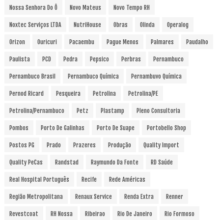
Nossa Senhora Do Ô
Novo Mateus
Novo Tempo RH
Noxtec Serviços LTDA
NutriHouse
Obras
Olinda
Operalog
Orizon
Ouricuri
Pacaembu
Pague Menos
Palmares
Paudalho
Paulista
PCD
Pedra
Pepsico
Perbras
Pernambuco
Pernambuco Brasil
Pernambuco Química
Pernambuvo Química
Pernod Ricard
Pesqueira
Petrolina
Petrolina/PE
Petrolina/Pernambuco
Petz
Plastamp
Pleno Consultoria
Pombos
Porto De Galinhas
Porto De Suape
Portobello Shop
Postos PG
Prado
Prazeres
Produção
Quality Import
Quality PeCas
Randstad
Raymundo Da Fonte
RD Saúde
Real Hospital Português
Recife
Rede Américas
Região Metropolitana
Renaux Service
Renda Extra
Renner
Revestcoat
RH Nossa
Ribeirao
Rio De Janeiro
Rio Formoso