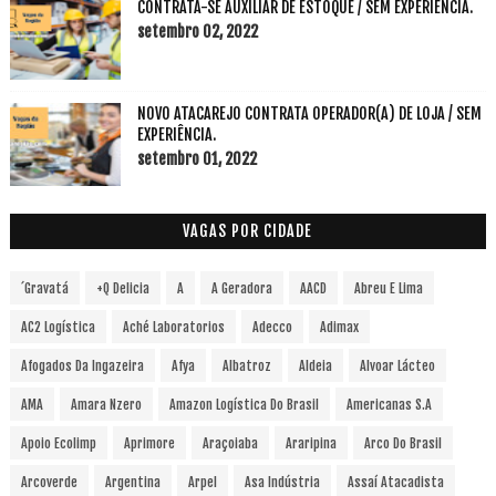
CONTRATA-SE AUXILIAR DE ESTOQUE / SEM EXPERIENCIA.
setembro 02, 2022
NOVO ATACAREJO CONTRATA OPERADOR(A) DE LOJA / SEM
EXPERIÊNCIA.
setembro 01, 2022
VAGAS POR CIDADE
´Gravatá
+Q Delicia
A
A Geradora
AACD
Abreu E Lima
AC2 Logística
Aché Laboratorios
Adecco
Adimax
Afogados Da Ingazeira
Afya
Albatroz
Aldeia
Alvoar Lácteo
AMA
Amara Nzero
Amazon Logística Do Brasil
Americanas S.A
Apoio Ecolimp
Aprimore
Araçoiaba
Araripina
Arco Do Brasil
Arcoverde
Argentina
Arpel
Asa Indústria
Assaí Atacadista