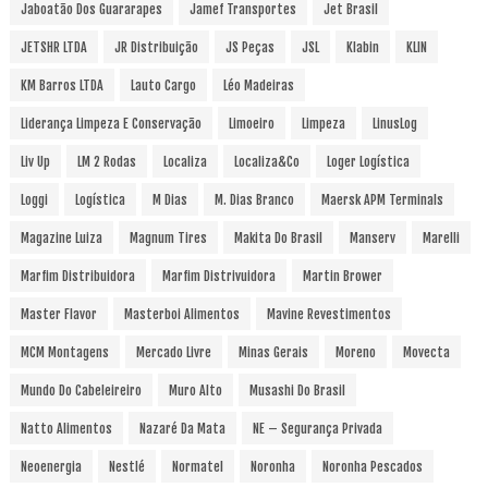
Jaboatão Dos Guararapes
Jamef Transportes
Jet Brasil
JETSHR LTDA
JR Distribuição
JS Peças
JSL
Klabin
KLIN
KM Barros LTDA
Lauto Cargo
Léo Madeiras
Liderança Limpeza E Conservação
Limoeiro
Limpeza
LinusLog
Liv Up
LM 2 Rodas
Localiza
Localiza&Co
Loger Logística
Loggi
Logística
M Dias
M. Dias Branco
Maersk APM Terminals
Magazine Luiza
Magnum Tires
Makita Do Brasil
Manserv
Marelli
Marfim Distribuidora
Marfim Distrivuidora
Martin Brower
Master Flavor
Masterboi Alimentos
Mavine Revestimentos
MCM Montagens
Mercado Livre
Minas Gerais
Moreno
Movecta
Mundo Do Cabeleireiro
Muro Alto
Musashi Do Brasil
Natto Alimentos
Nazaré Da Mata
NE – Segurança Privada
Neoenergia
Nestlé
Normatel
Noronha
Noronha Pescados