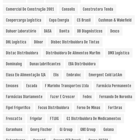
Comercial De Construção 2001
Consolis
Construtora Tenda
Coopercarga Logística
Copa Energia
CS Brasil
Cushman & Wakefield
Dahuer Laboratório
DASA
Davita
DB Diagnósticos
Dexco
DHL Logística
Dilnor
Disbec Distribuidora De Tintas
Distac Distribuidora
Distribuidora De Alimentos Marfim
DMX Logística
Dominalog
Dunax Lubrificantes
EBA Distribuidora
Elasa Elo Alimentação S/A
Elis
Embraloc
Emergent Cold LatAm
Envases
Escada
F Marinho Transportes Ltda
Farmácia Permanente
Farmácias Diariamente
Fazer E Crescer
Fedex
Fernando De Noronha
Fipel Frigorifico
Focus Distribuidora
Forno De Minas
Fortbras
Frescatto
Frigelar
FTLOG
G1 Distribuidora De Medicamentos
Garanhuns
Georg Fischer
Gi Group
GNX Group
Goiana