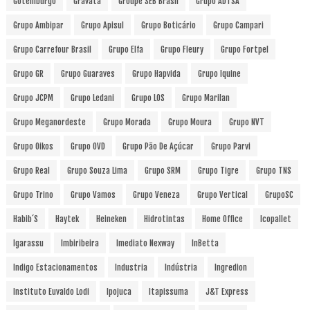
Gotemburgo
Gravatá
Groupe SEB Brasil
Grupo ADTSA
Grupo Ambipar
Grupo Apisul
Grupo Boticário
Grupo Campari
Grupo Carrefour Brasil
Grupo Elfa
Grupo Fleury
Grupo Fortpel
Grupo GR
Grupo Guaraves
Grupo Hapvida
Grupo Iquine
Grupo JCPM
Grupo Ledani
Grupo LOS
Grupo Marilan
Grupo Meganordeste
Grupo Morada
Grupo Moura
Grupo NVT
Grupo Oikos
Grupo OVD
Grupo Pão De Açúcar
Grupo Parvi
Grupo Real
Grupo Souza Lima
Grupo SRM
Grupo Tigre
Grupo TNS
Grupo Trino
Grupo Vamos
Grupo Veneza
Grupo Vertical
GrupoSC
Habib´s
Haytek
Heineken
Hidrotintas
Home Office
Icopallet
Igarassu
Imbiribeira
Imediato Nexway
InBetta
Indigo Estacionamentos
Industria
Indústria
Ingredion
Instituto Euvaldo Lodi
Ipojuca
Itapissuma
J&T Express