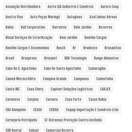
Assunção Distribuidora
Astra S/A Indústria E Comércio
Aurora Coop
Austra Vias
Auto Peças Maringá
Autoglass
Azul Linhas Aéreas
Bahia
Ball Corporation
Barreiros
Belo Jardim
Bezerros
Bioxxi Serviços De Esterilização
Bom Jardim
Bomfim Cargas
Bomfim Cargas E Encomendas
Bosch
Br
Bradesco
Brasanitas
Brasil
Braspress
Brisanet
BRK Tecnologia
Bunge Alimentos
Cabo De S. Agostinho
Cabo De Santo Agostinho
Camaragibe
Camed Microcrédito
Campina Grande
Campneus
Canhotinho
Cantu INC
Caoa Chery
Capivari Soluções Logísticas
CARJEX
Carneiros
Carpina
Caruaru
Casa Forte
Casas Bahia
CBA Alumpinio
CEASA
CEDISA
Cequip Importação E Comércio Ltda
Cervejaria Petrópolis
CF Sistemas Proteção Contra Incêndio
CHB Rental
Cobasi
Comercial Bezerra