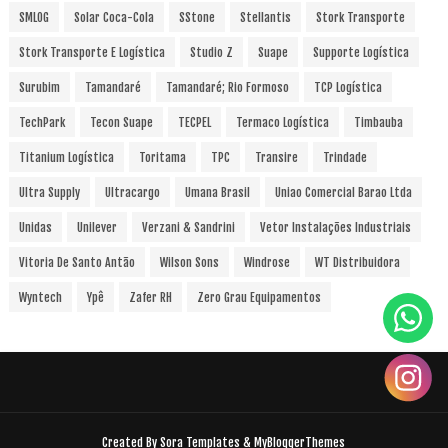
SMLOG
Solar Coca-Cola
SStone
Stellantis
Stork Transporte
Stork Transporte E Logística
Studio Z
Suape
Supporte Logística
Surubim
Tamandaré
Tamandaré; Rio Formoso
TCP Logística
TechPark
Tecon Suape
TECPEL
Termaco Logística
Timbauba
Titanium Logística
Toritama
TPC
Transire
Trindade
Ultra Supply
Ultracargo
Umana Brasil
Uniao Comercial Barao Ltda
Unidas
Unilever
Verzani & Sandrini
Vetor Instalações Industriais
Vitoria De Santo Antão
Wilson Sons
Windrose
WT Distribuidora
Wyntech
Ypê
Zafer RH
Zero Grau Equipamentos
Created By
Sora Templates
&
MyBloggerThemes