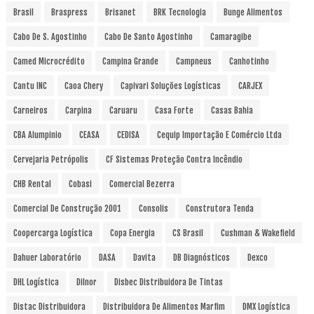
Brasil
Braspress
Brisanet
BRK Tecnologia
Bunge Alimentos
Cabo De S. Agostinho
Cabo De Santo Agostinho
Camaragibe
Camed Microcrédito
Campina Grande
Campneus
Canhotinho
Cantu INC
Caoa Chery
Capivari Soluções Logísticas
CARJEX
Carneiros
Carpina
Caruaru
Casa Forte
Casas Bahia
CBA Alumpinio
CEASA
CEDISA
Cequip Importação E Comércio Ltda
Cervejaria Petrópolis
CF Sistemas Proteção Contra Incêndio
CHB Rental
Cobasi
Comercial Bezerra
Comercial De Construção 2001
Consolis
Construtora Tenda
Coopercarga Logística
Copa Energia
CS Brasil
Cushman & Wakefield
Dahuer Laboratório
DASA
Davita
DB Diagnósticos
Dexco
DHL Logística
Dilnor
Disbec Distribuidora De Tintas
Distac Distribuidora
Distribuidora De Alimentos Marfim
DMX Logística