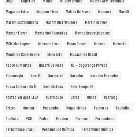
Loggi
Logística
M Dias
M. Dias Branco
Maersk APM Terminals
Magazine Luiza
Magnum Tires
Makita Do Brasil
Manserv
Marelli
Marfim Distribuidora
Marfim Distrivuidora
Martin Brower
Master Flavor
Masterboi Alimentos
Mavine Revestimentos
MCM Montagens
Mercado Livre
Minas Gerais
Moreno
Movecta
Mundo Do Cabeleireiro
Muro Alto
Musashi Do Brasil
Natto Alimentos
Nazaré Da Mata
NE – Segurança Privada
Neoenergia
Nestlé
Normatel
Noronha
Noronha Pescados
Nossa Senhora Do Ô
Novo Mateus
Novo Tempo RH
Noxtec Serviços LTDA
NutriHouse
Obras
Olinda
Operalog
Orizon
Ouricuri
Pacaembu
Pague Menos
Palmares
Paudalho
Paulista
PCD
Pedra
Pepsico
Perbras
Pernambuco
Pernambuco Brasil
Pernambuco Química
Pernambuvo Química