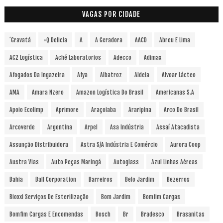
VAGAS POR CIDADE
´Gravatá
+Q Delicia
A
A Geradora
AACD
Abreu E Lima
AC2 Logística
Aché Laboratorios
Adecco
Adimax
Afogados Da Ingazeira
Afya
Albatroz
Aldeia
Alvoar Lácteo
AMA
Amara Nzero
Amazon Logística Do Brasil
Americanas S.A
Apoio Ecolimp
Aprimore
Araçoiaba
Araripina
Arco Do Brasil
Arcoverde
Argentina
Arpel
Asa Indústria
Assaí Atacadista
Assunção Distribuidora
Astra S/A Indústria E Comércio
Aurora Coop
Austra Vias
Auto Peças Maringá
Autoglass
Azul Linhas Aéreas
Bahia
Ball Corporation
Barreiros
Belo Jardim
Bezerros
Bioxxi Serviços De Esterilização
Bom Jardim
Bomfim Cargas
Bomfim Cargas E Encomendas
Bosch
Br
Bradesco
Brasanitas