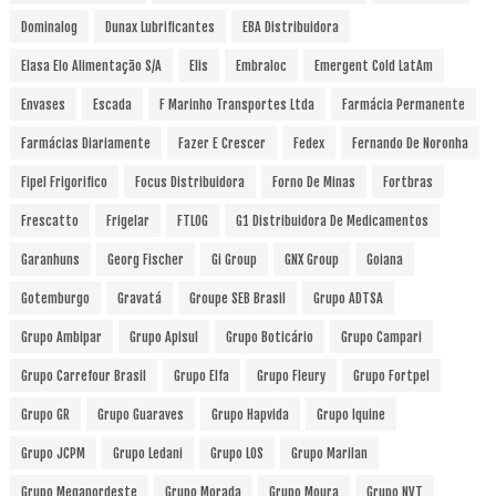
Dominalog
Dunax Lubrificantes
EBA Distribuidora
Elasa Elo Alimentação S/A
Elis
Embraloc
Emergent Cold LatAm
Envases
Escada
F Marinho Transportes Ltda
Farmácia Permanente
Farmácias Diariamente
Fazer E Crescer
Fedex
Fernando De Noronha
Fipel Frigorifico
Focus Distribuidora
Forno De Minas
Fortbras
Frescatto
Frigelar
FTLOG
G1 Distribuidora De Medicamentos
Garanhuns
Georg Fischer
Gi Group
GNX Group
Goiana
Gotemburgo
Gravatá
Groupe SEB Brasil
Grupo ADTSA
Grupo Ambipar
Grupo Apisul
Grupo Boticário
Grupo Campari
Grupo Carrefour Brasil
Grupo Elfa
Grupo Fleury
Grupo Fortpel
Grupo GR
Grupo Guaraves
Grupo Hapvida
Grupo Iquine
Grupo JCPM
Grupo Ledani
Grupo LOS
Grupo Marilan
Grupo Meganordeste
Grupo Morada
Grupo Moura
Grupo NVT