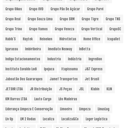
Grupo Oikos
Grupo OVD
Grupo Pão De Açúcar
Grupo Parvi
Grupo Real
Grupo Souza Lima
Grupo SRM
Grupo Tigre
Grupo TNS
Grupo Trino
Grupo Vamos
Grupo Veneza
Grupo Vertical
GrupoSC
Habib´s
Haytek
Heineken
Hidrotintas
Home Office
Icopallet
Igarassu
Imbiribeira
Imediato Nexway
InBetta
Indigo Estacionamentos
Industria
Indústria
Ingredion
Instituto Euvaldo Lodi
Ipojuca
Itapissuma
J&T Express
Jaboatão Dos Guararapes
Jamef Transportes
Jet Brasil
JETSHR LTDA
JR Distribuição
JS Peças
JSL
Klabin
KLIN
KM Barros LTDA
Lauto Cargo
Léo Madeiras
Liderança Limpeza E Conservação
Limoeiro
Limpeza
LinusLog
Liv Up
LM 2 Rodas
Localiza
Localiza&Co
Loger Logística