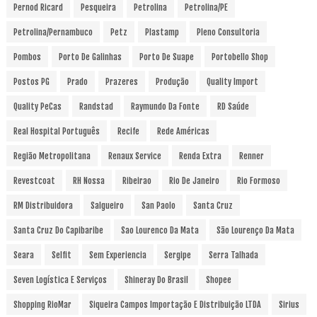
Pernod Ricard
Pesqueira
Petrolina
Petrolina/PE
Petrolina/Pernambuco
Petz
Plastamp
Pleno Consultoria
Pombos
Porto De Galinhas
Porto De Suape
Portobello Shop
Postos PG
Prado
Prazeres
Produção
Quality Import
Quality PeCas
Randstad
Raymundo Da Fonte
RD Saúde
Real Hospital Português
Recife
Rede Américas
Região Metropolitana
Renaux Service
Renda Extra
Renner
Revestcoat
RH Nossa
Ribeirao
Rio De Janeiro
Rio Formoso
RM Distribuidora
Salgueiro
San Paolo
Santa Cruz
Santa Cruz Do Capibaribe
Sao Lourenco Da Mata
São Lourenço Da Mata
Seara
Selfit
Sem Experiencia
Sergipe
Serra Talhada
Seven Logística E Serviços
Shineray Do Brasil
Shopee
Shopping RioMar
Siqueira Campos Importação E Distribuição LTDA
Sirius