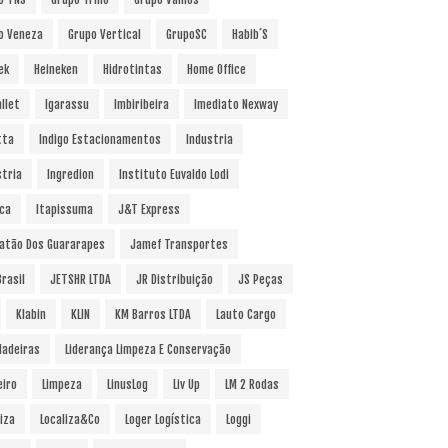
o Veneza
Grupo Vertical
GrupoSC
Habib´s
ek
Heineken
Hidrotintas
Home Office
llet
Igarassu
Imbiribeira
Imediato Nexway
tta
Indigo Estacionamentos
Industria
stria
Ingredion
Instituto Euvaldo Lodi
uca
Itapissuma
J&T Express
atão Dos Guararapes
Jamef Transportes
rasil
JETSHR LTDA
JR Distribuição
JS Peças
Klabin
KLIN
KM Barros LTDA
Lauto Cargo
Madeiras
Liderança Limpeza E Conservação
eiro
Limpeza
LinusLog
Liv Up
LM 2 Rodas
iza
Localiza&Co
Loger Logística
Loggi