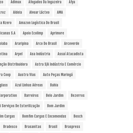
co
Adimax
Afogados Da Ingazeira
Afya
troz
Aldeia
Alvoar Lácteo
AMA
a Nzero
Amazon Logística Do Brasil
icanas S.A
Apoio Ecolimp
Aprimore
oiaba
Araripina
Arco Do Brasil
Arcoverde
ntina
Arpel
Asa Indústria
Assaí Atacadista
nção Distribuidora
Astra S/A Indústria E Comércio
ra Coop
Austra Vias
Auto Peças Maringá
glass
Azul Linhas Aéreas
Bahia
 Corporation
Barreiros
Belo Jardim
Bezerros
i Serviços De Esterilização
Bom Jardim
im Cargas
Bomfim Cargas E Encomendas
Bosch
Bradesco
Brasanitas
Brasil
Braspress