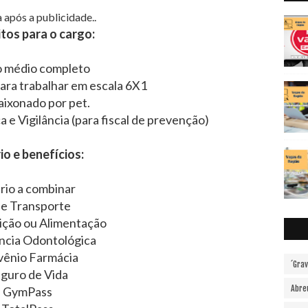
 após a publicidade..
tos para o cargo:
o médio completo
para trabalhar em escala 6X1
aixonado por pet.
 e Vigilância (para fiscal de prevenção)
io e benefícios:
ario a combinar
le Transporte
ição ou Alimentação
ncia Odontológica
ênio Farmácia
´Gra
guro de Vida
Abre
GymPass