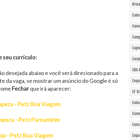
Bris
Cabo
Cama
Cam
Capi
e seu currículo:
Carp
CBA 
ão desejada abaixo e você será direcionado para a
te da vaga, se mostrar um anúncio do Google é só
Cequ
 nome
Fechar
que irá aparecer:
CF S
Coba
impeza - Petz Boa Viagem
Come
impeza - Petz Parnamirim
Cons
oja - Petz Boa Viagem
Copa