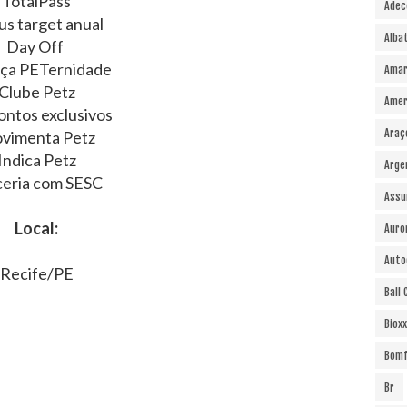
TotalPass
Adec
s target anual
Alba
Day Off
nça PETernidade
Amar
Clube Petz
Amer
ntos exclusivos
Araç
vimenta Petz
Indica Petz
Arge
ceria com SESC
Assu
Local:
Auro
Auto
Recife/PE
Ball
Bioxx
Bomf
Br