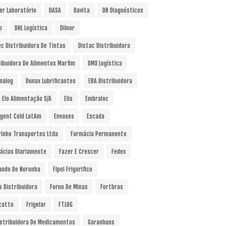
er Laboratório
DASA
Davita
DB Diagnósticos
o
DHL Logística
Dilnor
ec Distribuidora De Tintas
Distac Distribuidora
ribuidora De Alimentos Marfim
DMX Logística
nalog
Dunax Lubrificantes
EBA Distribuidora
a Elo Alimentação S/A
Elis
Embraloc
gent Cold LatAm
Envases
Escada
rinho Transportes Ltda
Farmácia Permanente
ácias Diariamente
Fazer E Crescer
Fedex
ando De Noronha
Fipel Frigorifico
s Distribuidora
Forno De Minas
Fortbras
catto
Frigelar
FTLOG
istribuidora De Medicamentos
Garanhuns