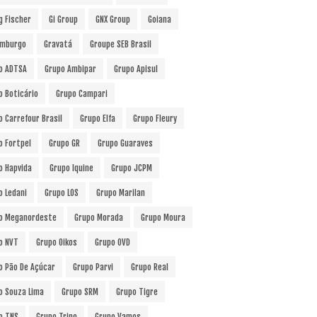
g Fischer
Gi Group
GNX Group
Goiana
mburgo
Gravatá
Groupe SEB Brasil
o ADTSA
Grupo Ambipar
Grupo Apisul
o Boticário
Grupo Campari
o Carrefour Brasil
Grupo Elfa
Grupo Fleury
o Fortpel
Grupo GR
Grupo Guaraves
o Hapvida
Grupo Iquine
Grupo JCPM
o Ledani
Grupo LOS
Grupo Marilan
o Meganordeste
Grupo Morada
Grupo Moura
o NVT
Grupo Oikos
Grupo OVD
o Pão De Açúcar
Grupo Parvi
Grupo Real
o Souza Lima
Grupo SRM
Grupo Tigre
o TNS
Grupo Trino
Grupo Vamos