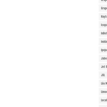
Grup
Hayt
Icopa
InBe
Indú
Ipoj
Jabo
Jet B
JSL
Léo 
Limo
Local