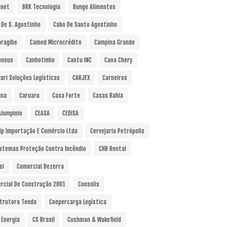
anet
BRK Tecnologia
Bunge Alimentos
 De S. Agostinho
Cabo De Santo Agostinho
ragibe
Camed Microcrédito
Campina Grande
pneus
Canhotinho
Cantu INC
Caoa Chery
vari Soluções Logísticas
CARJEX
Carneiros
ina
Caruaru
Casa Forte
Casas Bahia
Alumpinio
CEASA
CEDISA
ip Importação E Comércio Ltda
Cervejaria Petrópolis
istemas Proteção Contra Incêndio
CHB Rental
si
Comercial Bezerra
rcial De Construção 2001
Consolis
trutora Tenda
Coopercarga Logística
 Energia
CS Brasil
Cushman & Wakefield