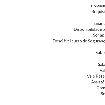
Continua
Requisi
Ensin
Disponibilidade 
Ser ap
Desejável curso de Segurança
Salar
Sal
Va
Vale Refe
Assistê
Conv
Se