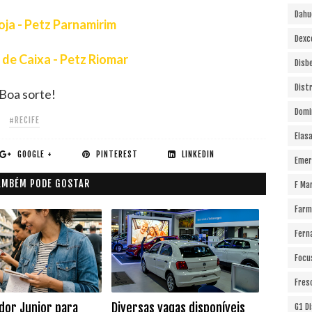
Dahu
Loja - Petz Parnamirim
Dexc
de Caixa - Petz Riomar
Disb
Dist
Boa sorte!
Domi
#RECIFE
Elas
GOOGLE +
PINTEREST
LINKEDIN
Emer
AMBÉM PODE GOSTAR
F Ma
Farm
Fern
Focu
Fres
dor Junior para
Diversas vagas disponíveis
G1 D