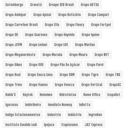
Gotemburgo
Gravatá
Groupe SEB Brasil
Grupo ADTSA
Grupo Ambipar
Grupo Apisul
Grupo Boticário
Grupo Campari
Grupo Carrefour Brasil
Grupo Elfa
Grupo Fleury
Grupo Fortpel
Grupo GR
Grupo Guaraves
Grupo Hapvida
Grupo Iquine
Grupo JCPM
Grupo Ledani
Grupo LOS
Grupo Marilan
Grupo Meganordeste
Grupo Morada
Grupo Moura
Grupo NVT
Grupo Oikos
Grupo OVD
Grupo Pão De Açúcar
Grupo Parvi
Grupo Real
Grupo Souza Lima
Grupo SRM
Grupo Tigre
Grupo TNS
Grupo Trino
Grupo Vamos
Grupo Veneza
Grupo Vertical
GrupoSC
Habib´s
Haytek
Heineken
Hidrotintas
Home Office
Icopallet
Igarassu
Imbiribeira
Imediato Nexway
InBetta
Indigo Estacionamentos
Industria
Indústria
Ingredion
Instituto Euvaldo Lodi
Ipojuca
Itapissuma
J&T Express