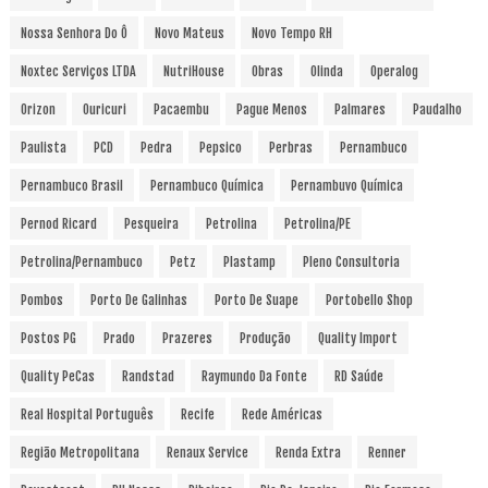
Nossa Senhora Do Ô
Novo Mateus
Novo Tempo RH
Noxtec Serviços LTDA
NutriHouse
Obras
Olinda
Operalog
Orizon
Ouricuri
Pacaembu
Pague Menos
Palmares
Paudalho
Paulista
PCD
Pedra
Pepsico
Perbras
Pernambuco
Pernambuco Brasil
Pernambuco Química
Pernambuvo Química
Pernod Ricard
Pesqueira
Petrolina
Petrolina/PE
Petrolina/Pernambuco
Petz
Plastamp
Pleno Consultoria
Pombos
Porto De Galinhas
Porto De Suape
Portobello Shop
Postos PG
Prado
Prazeres
Produção
Quality Import
Quality PeCas
Randstad
Raymundo Da Fonte
RD Saúde
Real Hospital Português
Recife
Rede Américas
Região Metropolitana
Renaux Service
Renda Extra
Renner