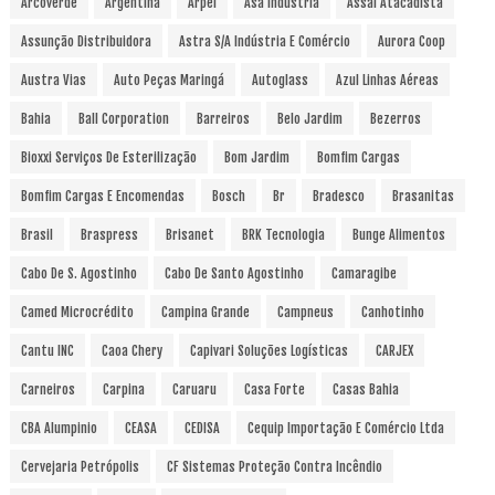
Arcoverde
Argentina
Arpel
Asa Indústria
Assaí Atacadista
Assunção Distribuidora
Astra S/A Indústria E Comércio
Aurora Coop
Austra Vias
Auto Peças Maringá
Autoglass
Azul Linhas Aéreas
Bahia
Ball Corporation
Barreiros
Belo Jardim
Bezerros
Bioxxi Serviços De Esterilização
Bom Jardim
Bomfim Cargas
Bomfim Cargas E Encomendas
Bosch
Br
Bradesco
Brasanitas
Brasil
Braspress
Brisanet
BRK Tecnologia
Bunge Alimentos
Cabo De S. Agostinho
Cabo De Santo Agostinho
Camaragibe
Camed Microcrédito
Campina Grande
Campneus
Canhotinho
Cantu INC
Caoa Chery
Capivari Soluções Logísticas
CARJEX
Carneiros
Carpina
Caruaru
Casa Forte
Casas Bahia
CBA Alumpinio
CEASA
CEDISA
Cequip Importação E Comércio Ltda
Cervejaria Petrópolis
CF Sistemas Proteção Contra Incêndio