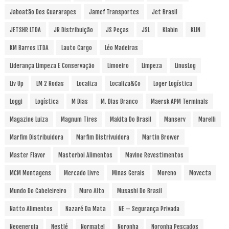
Jaboatão Dos Guararapes
Jamef Transportes
Jet Brasil
JETSHR LTDA
JR Distribuição
JS Peças
JSL
Klabin
KLIN
KM Barros LTDA
Lauto Cargo
Léo Madeiras
Liderança Limpeza E Conservação
Limoeiro
Limpeza
LinusLog
Liv Up
LM 2 Rodas
Localiza
Localiza&Co
Loger Logística
Loggi
Logística
M Dias
M. Dias Branco
Maersk APM Terminals
Magazine Luiza
Magnum Tires
Makita Do Brasil
Manserv
Marelli
Marfim Distribuidora
Marfim Distrivuidora
Martin Brower
Master Flavor
Masterboi Alimentos
Mavine Revestimentos
MCM Montagens
Mercado Livre
Minas Gerais
Moreno
Movecta
Mundo Do Cabeleireiro
Muro Alto
Musashi Do Brasil
Natto Alimentos
Nazaré Da Mata
NE – Segurança Privada
Neoenergia
Nestlé
Normatel
Noronha
Noronha Pescados