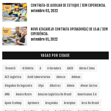
CONTRATA-SE AUXILIAR DE ESTOQUE / SEM EXPERIENCIA.
setembro 02, 2022
NOVO ATACAREJO CONTRATA OPERADOR(A) DE LOJA / SEM
EXPERIÊNCIA.
setembro 01, 2022
VAGAS POR CIDADE
´Gravatá
+Q Delicia
A
A Geradora
AACD
Abreu E Lima
AC2 Logística
Aché Laboratorios
Adecco
Adimax
Afogados Da Ingazeira
Afya
Albatroz
Aldeia
Alvoar Lácteo
AMA
Amara Nzero
Amazon Logística Do Brasil
Americanas S.A
Apoio Ecolimp
Aprimore
Araçoiaba
Araripina
Arco Do Brasil