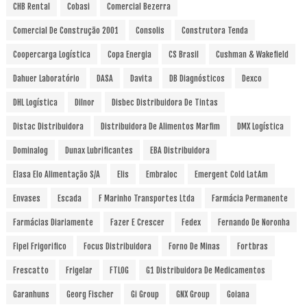
CHB Rental
Cobasi
Comercial Bezerra
Comercial De Construção 2001
Consolis
Construtora Tenda
Coopercarga Logística
Copa Energia
CS Brasil
Cushman & Wakefield
Dahuer Laboratório
DASA
Davita
DB Diagnósticos
Dexco
DHL Logística
Dilnor
Disbec Distribuidora De Tintas
Distac Distribuidora
Distribuidora De Alimentos Marfim
DMX Logística
Dominalog
Dunax Lubrificantes
EBA Distribuidora
Elasa Elo Alimentação S/A
Elis
Embraloc
Emergent Cold LatAm
Envases
Escada
F Marinho Transportes Ltda
Farmácia Permanente
Farmácias Diariamente
Fazer E Crescer
Fedex
Fernando De Noronha
Fipel Frigorifico
Focus Distribuidora
Forno De Minas
Fortbras
Frescatto
Frigelar
FTLOG
G1 Distribuidora De Medicamentos
Garanhuns
Georg Fischer
Gi Group
GNX Group
Goiana