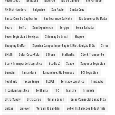
Revestcoat
RH Nossa
Ribeirao
Rio De Janeiro
Rio Formoso
RM Distribuidora
Salgueiro
San Paolo
Santa Cruz
Santa Cruz Do Capibaribe
Sao Lourenco Da Mata
São Lourenço Da Mata
Seara
Selfit
Sem Experiencia
Sergipe
Serra Talhada
Seven Logística E Serviços
Shineray Do Brasil
Shopee
Shopping RioMar
Siqueira Campos Importação E Distribuição LTDA
Sirius
SMLOG
Solar Coca-Cola
SStone
Stellantis
Stork Transporte
Stork Transporte E Logística
Studio Z
Suape
Supporte Logística
Surubim
Tamandaré
Tamandaré; Rio Formoso
TCP Logística
TechPark
Tecon Suape
TECPEL
Termaco Logística
Timbauba
Titanium Logística
Toritama
TPC
Transire
Trindade
Ultra Supply
Ultracargo
Umana Brasil
Uniao Comercial Barao Ltda
Unidas
Unilever
Verzani & Sandrini
Vetor Instalações Industriais