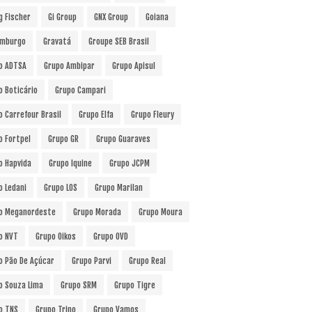
g Fischer
Gi Group
GNX Group
Goiana
mburgo
Gravatá
Groupe SEB Brasil
o ADTSA
Grupo Ambipar
Grupo Apisul
o Boticário
Grupo Campari
o Carrefour Brasil
Grupo Elfa
Grupo Fleury
o Fortpel
Grupo GR
Grupo Guaraves
o Hapvida
Grupo Iquine
Grupo JCPM
o Ledani
Grupo LOS
Grupo Marilan
o Meganordeste
Grupo Morada
Grupo Moura
o NVT
Grupo Oikos
Grupo OVD
o Pão De Açúcar
Grupo Parvi
Grupo Real
o Souza Lima
Grupo SRM
Grupo Tigre
o TNS
Grupo Trino
Grupo Vamos