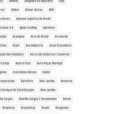
co
Adimax
Afogados Da Ingazeira
Afya
troz
Aldeia
Alvoar Lácteo
AMA
a Nzero
Amazon Logística Do Brasil
icanas S.A
Apoio Ecolimp
Aprimore
oiaba
Araripina
Arco Do Brasil
Arcoverde
ntina
Arpel
Asa Indústria
Assaí Atacadista
nção Distribuidora
Astra S/A Indústria E Comércio
ra Coop
Austra Vias
Auto Peças Maringá
glass
Azul Linhas Aéreas
Bahia
 Corporation
Barreiros
Belo Jardim
Bezerros
i Serviços De Esterilização
Bom Jardim
im Cargas
Bomfim Cargas E Encomendas
Bosch
Bradesco
Brasanitas
Brasil
Braspress