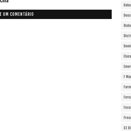
cina
Dahu
E UM COMENTÁRIO
Dexc
Disb
Dist
Domi
Elas
Emer
F Ma
Farm
Fern
Focu
Fres
G1 D