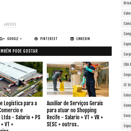
Bris
Cabo
Cama
#RECIFE
Cam
GOOGLE +
PINTEREST
LINKEDIN
Capi
AMBÉM PODE GOSTAR
Carp
CBA 
Cequ
CF S
Coba
de Logística para a
Auxiliar de Serviços Gerais
Come
 Comercio e
para atuar no Shopping
Cons
 Ltda - Salario + PS
Recife - Salario + VT + VR +
 + VT +
SESC + outros..
Copa