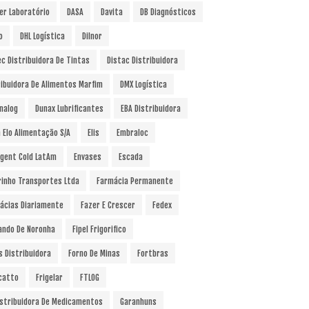
er Laboratório
DASA
Davita
DB Diagnósticos
o
DHL Logística
Dilnor
ec Distribuidora De Tintas
Distac Distribuidora
ribuidora De Alimentos Marfim
DMX Logística
nalog
Dunax Lubrificantes
EBA Distribuidora
a Elo Alimentação S/A
Elis
Embraloc
gent Cold LatAm
Envases
Escada
rinho Transportes Ltda
Farmácia Permanente
ácias Diariamente
Fazer E Crescer
Fedex
ando De Noronha
Fipel Frigorifico
s Distribuidora
Forno De Minas
Fortbras
catto
Frigelar
FTLOG
istribuidora De Medicamentos
Garanhuns