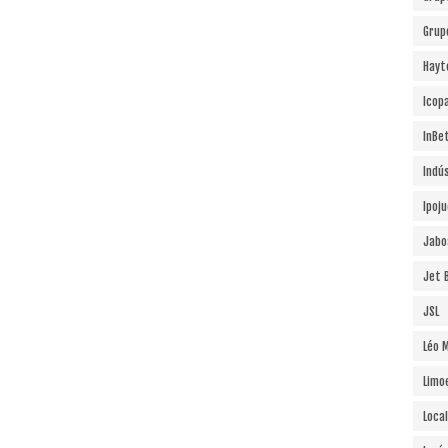
Grup
Hayt
Icopa
InBe
Indú
Ipoj
Jabo
Jet B
JSL
Léo 
Limo
Local