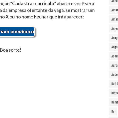
Adec
pção "
Cadastrar currículo
" abaixo e você será
ra da empresa ofertante da vaga, se mostrar um
Alba
 no
X
ou no nome
Fechar
que irá aparecer:
Amar
Amer
Araç
Arge
Boa sorte!
Assu
Auro
Auto
Ball
Bioxx
Bomf
Br