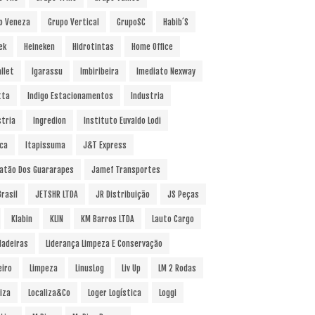
o Veneza
Grupo Vertical
GrupoSC
Habib´s
ek
Heineken
Hidrotintas
Home Office
llet
Igarassu
Imbiribeira
Imediato Nexway
tta
Indigo Estacionamentos
Industria
stria
Ingredion
Instituto Euvaldo Lodi
uca
Itapissuma
J&T Express
atão Dos Guararapes
Jamef Transportes
rasil
JETSHR LTDA
JR Distribuição
JS Peças
Klabin
KLIN
KM Barros LTDA
Lauto Cargo
Madeiras
Liderança Limpeza E Conservação
eiro
Limpeza
LinusLog
Liv Up
LM 2 Rodas
iza
Localiza&Co
Loger Logística
Loggi