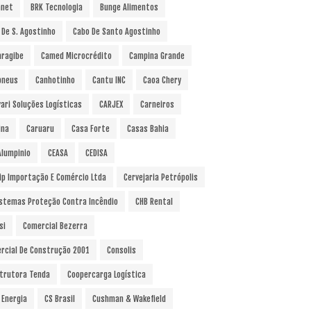
anet
BRK Tecnologia
Bunge Alimentos
 De S. Agostinho
Cabo De Santo Agostinho
ragibe
Camed Microcrédito
Campina Grande
pneus
Canhotinho
Cantu INC
Caoa Chery
vari Soluções Logísticas
CARJEX
Carneiros
ina
Caruaru
Casa Forte
Casas Bahia
Alumpinio
CEASA
CEDISA
ip Importação E Comércio Ltda
Cervejaria Petrópolis
istemas Proteção Contra Incêndio
CHB Rental
si
Comercial Bezerra
rcial De Construção 2001
Consolis
trutora Tenda
Coopercarga Logística
 Energia
CS Brasil
Cushman & Wakefield