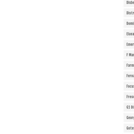
Disb
Dist
Domi
Elas
Emer
F Ma
Farm
Fern
Focu
Fres
G1 D
Geor
Gote