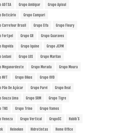
o ADTSA
Grupo Ambipar
Grupo Apisul
o Boticário
Grupo Campari
o Carrefour Brasil
Grupo Elfa
Grupo Fleury
o Fortpel
Grupo GR
Grupo Guaraves
o Hapvida
Grupo Iquine
Grupo JCPM
o Ledani
Grupo LOS
Grupo Marilan
o Meganordeste
Grupo Morada
Grupo Moura
o NVT
Grupo Oikos
Grupo OVD
o Pão De Açúcar
Grupo Parvi
Grupo Real
o Souza Lima
Grupo SRM
Grupo Tigre
o TNS
Grupo Trino
Grupo Vamos
o Veneza
Grupo Vertical
GrupoSC
Habib´s
ek
Heineken
Hidrotintas
Home Office