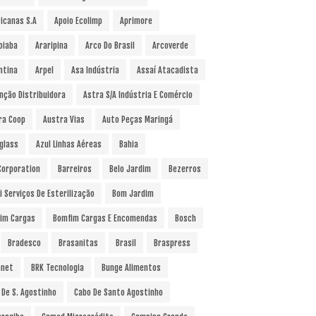
icanas S.A
Apoio Ecolimp
Aprimore
oiaba
Araripina
Arco Do Brasil
Arcoverde
ntina
Arpel
Asa Indústria
Assaí Atacadista
nção Distribuidora
Astra S/A Indústria E Comércio
ra Coop
Austra Vias
Auto Peças Maringá
glass
Azul Linhas Aéreas
Bahia
 Corporation
Barreiros
Belo Jardim
Bezerros
i Serviços De Esterilização
Bom Jardim
im Cargas
Bomfim Cargas E Encomendas
Bosch
Bradesco
Brasanitas
Brasil
Braspress
anet
BRK Tecnologia
Bunge Alimentos
 De S. Agostinho
Cabo De Santo Agostinho