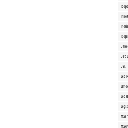
Icopa
InBe
Indú
Ipoj
Jabo
Jet B
JSL
Léo 
Limo
Local
Logí
Maer
Maki