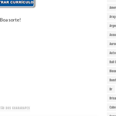
Amer
Araç
Boa sorte!
Arge
Assu
Auro
Auto
Ball
Bioxx
Bomf
Br
Bris
Cabo
TÃO DOS GUARARAPES