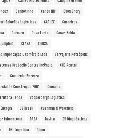
ragibe
Camed Microcrédito
Campina Grande
pneus
Canhotinho
Cantu INC
Caoa Chery
vari Soluções Logísticas
CARJEX
Carneiros
ina
Caruaru
Casa Forte
Casas Bahia
Alumpinio
CEASA
CEDISA
ip Importação E Comércio Ltda
Cervejaria Petrópolis
istemas Proteção Contra Incêndio
CHB Rental
si
Comercial Bezerra
rcial De Construção 2001
Consolis
trutora Tenda
Coopercarga Logística
 Energia
CS Brasil
Cushman & Wakefield
er Laboratório
DASA
Davita
DB Diagnósticos
o
DHL Logística
Dilnor