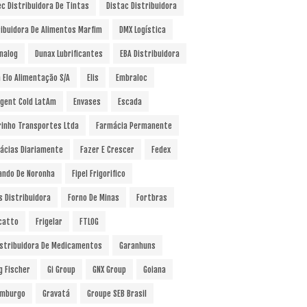
ec Distribuidora De Tintas
Distac Distribuidora
ribuidora De Alimentos Marfim
DMX Logística
nalog
Dunax Lubrificantes
EBA Distribuidora
a Elo Alimentação S/A
Elis
Embraloc
gent Cold LatAm
Envases
Escada
rinho Transportes Ltda
Farmácia Permanente
ácias Diariamente
Fazer E Crescer
Fedex
ando De Noronha
Fipel Frigorifico
s Distribuidora
Forno De Minas
Fortbras
catto
Frigelar
FTLOG
istribuidora De Medicamentos
Garanhuns
g Fischer
Gi Group
GNX Group
Goiana
mburgo
Gravatá
Groupe SEB Brasil