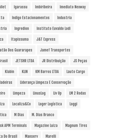
llet
Igarassu
Imbiribeira
Imediato Nexway
tta
Indigo Estacionamentos
Industria
stria
Ingredion
Instituto Euvaldo Lodi
uca
Itapissuma
J&T Express
atão Dos Guararapes
Jamef Transportes
rasil
JETSHR LTDA
JR Distribuição
JS Peças
Klabin
KLIN
KM Barros LTDA
Lauto Cargo
Madeiras
Liderança Limpeza E Conservação
eiro
Limpeza
LinusLog
Liv Up
LM 2 Rodas
iza
Localiza&Co
Loger Logística
Loggi
stica
M Dias
M. Dias Branco
sk APM Terminals
Magazine Luiza
Magnum Tires
ta Do Brasil
Manserv
Marelli