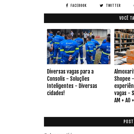
FACEBOOK
TWITTER
VOCÊ T
Diversas vagas para a
Almoxari
Consolis - Soluções
Shopee -
Inteligentes - Diversas
experiên
cidades!
vagas - S
AM + AO + 
POST