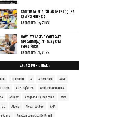
CONTRATA-SE AUXILIAR DE ESTOQUE /
SEM EXPERIENCIA.
setembro 02, 2022
NOVO ATACAREJO CONTRATA
OPERADOR(A) DE LOJA / SEM
EXPERIÊNCIA.
setembro 01, 2022
VAGAS POR CIDADE
vatá
+Q Delicia
A
A Geradora
AACD
u E Lima
AC2 Logística
Aché Laboratorios
co
Adimax
Afogados Da Ingazeira
Afya
troz
Aldeia
Alvoar Lácteo
AMA
a Nzero
Amazon Logística Do Brasil