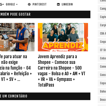
Cama
GOOGLE +
PINTEREST
LINKEDIN
Cam
AMBÉM PODE GOSTAR
Capi
Carp
CBA 
Cequ
CF S
fe para atuar na
Jovem Aprendiz para a
Coba
 não exige
Shopee - Comece sua
Come
cia na função - 04
Carreira na Shopee - 500
alario + Refeição +
vagas - Bolsa e AO + AM + VT
Cons
VT + SV + ...
+ VR + VA + Gympass +
Copa
TotalPass
Dahu
E UM COMENTÁRIO
Dexc