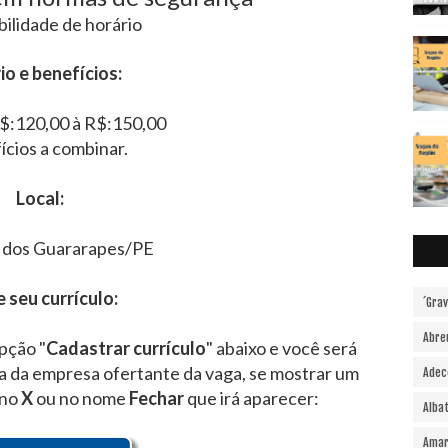
bilidade de horário
io e benefícios:
R$:120,00 à R$:150,00
ícios a combinar.
Local:
 dos Guararapes/PE
e seu currículo:
´Gra
Abre
pção "
Cadastrar currículo
" abaixo e você será
ra da empresa ofertante da vaga, se mostrar um
Adec
 no
X
ou no nome
Fechar
que irá aparecer:
Alba
Amar