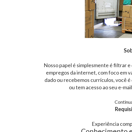
Sob
Nosso papel é simplesmente é filtrar e
empregos da internet, com foco em v
dado ou recebemos currículos, você é 
ou tem acesso ao seu e-mai
Continua
Requisi
Experiência comp
Conhecimento e