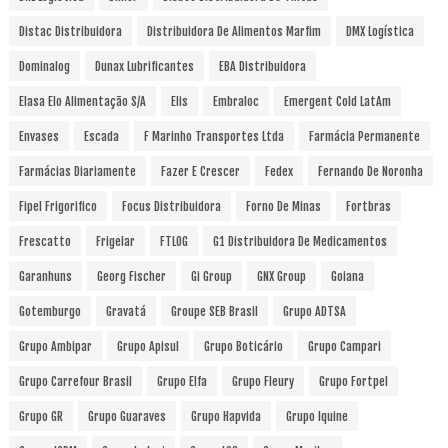
Distac Distribuidora
Distribuidora De Alimentos Marfim
DMX Logística
Dominalog
Dunax Lubrificantes
EBA Distribuidora
Elasa Elo Alimentação S/A
Elis
Embraloc
Emergent Cold LatAm
Envases
Escada
F Marinho Transportes Ltda
Farmácia Permanente
Farmácias Diariamente
Fazer E Crescer
Fedex
Fernando De Noronha
Fipel Frigorifico
Focus Distribuidora
Forno De Minas
Fortbras
Frescatto
Frigelar
FTLOG
G1 Distribuidora De Medicamentos
Garanhuns
Georg Fischer
Gi Group
GNX Group
Goiana
Gotemburgo
Gravatá
Groupe SEB Brasil
Grupo ADTSA
Grupo Ambipar
Grupo Apisul
Grupo Boticário
Grupo Campari
Grupo Carrefour Brasil
Grupo Elfa
Grupo Fleury
Grupo Fortpel
Grupo GR
Grupo Guaraves
Grupo Hapvida
Grupo Iquine