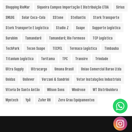
Shopping RioMar
Siqueira Campos Importação E Distribuição LTDA
Sirius
SMLOG
Solar Coca-Cola
SStone
Stellantis
Stork Transporte
Stork Transporte E Logística
Studio Z
Suape
Supporte Logística
Surubim
Tamandaré
Tamandaré; Rio Formoso
TCP Logística
TechPark
Tecon Suape
TECPEL
Termaco Logística
Timbauba
Titanium Logística
Toritama
TPC
Transire
Trindade
Ultra Supply
Ultracargo
Umana Brasil
Uniao Comercial Barao Ltda
Unidas
Unilever
Verzani & Sandrini
Vetor Instalações Industriais
Vitoria De Santo Antão
Wilson Sons
Windrose
WT Distribuidora
Wyntech
Ypê
Zafer RH
Zero Grau Equipamentos