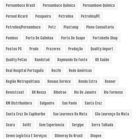
Pernambuco Brasil
Pernambuco Química
Pernambuvo Química
Pernod Ricard
Pesqueira
Petrolina
Petrolina/PE
Petrolina/Pernambuco
Petz
Plastamp
Pleno Consultoria
Pombos
Porto De Galinhas
Porto De Suape
Portobello Shop
Postos PG
Prado
Prazeres
Produção
Quality Import
Quality PeCas
Randstad
Raymundo Da Fonte
RD Saúde
Real Hospital Português
Recife
Rede Américas
Região Metropolitana
Renaux Service
Renda Extra
Renner
Revestcoat
RH Nossa
Ribeirao
Rio De Janeiro
Rio Formoso
RM Distribuidora
Salgueiro
San Paolo
Santa Cruz
Santa Cruz Do Capibaribe
Sao Lourenco Da Mata
São Lourenço Da Mata
Seara
Selfit
Sem Experiencia
Sergipe
Serra Talhada
Seven Logística E Serviços
Shineray Do Brasil
Shopee