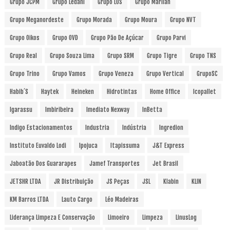
Grupo JCPM
Grupo Ledani
Grupo LOS
Grupo Marilan
Grupo Meganordeste
Grupo Morada
Grupo Moura
Grupo NVT
Grupo Oikos
Grupo OVD
Grupo Pão De Açúcar
Grupo Parvi
Grupo Real
Grupo Souza Lima
Grupo SRM
Grupo Tigre
Grupo TNS
Grupo Trino
Grupo Vamos
Grupo Veneza
Grupo Vertical
GrupoSC
Habib´s
Haytek
Heineken
Hidrotintas
Home Office
Icopallet
Igarassu
Imbiribeira
Imediato Nexway
InBetta
Indigo Estacionamentos
Industria
Indústria
Ingredion
Instituto Euvaldo Lodi
Ipojuca
Itapissuma
J&T Express
Jaboatão Dos Guararapes
Jamef Transportes
Jet Brasil
JETSHR LTDA
JR Distribuição
JS Peças
JSL
Klabin
KLIN
KM Barros LTDA
Lauto Cargo
Léo Madeiras
Liderança Limpeza E Conservação
Limoeiro
Limpeza
LinusLog