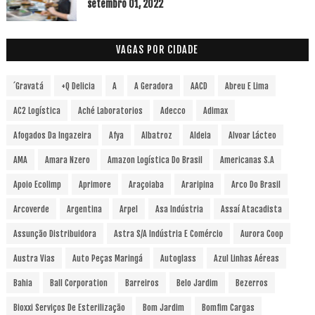
setembro 01, 2022
VAGAS POR CIDADE
´Gravatá
+Q Delicia
A
A Geradora
AACD
Abreu E Lima
AC2 Logística
Aché Laboratorios
Adecco
Adimax
Afogados Da Ingazeira
Afya
Albatroz
Aldeia
Alvoar Lácteo
AMA
Amara Nzero
Amazon Logística Do Brasil
Americanas S.A
Apoio Ecolimp
Aprimore
Araçoiaba
Araripina
Arco Do Brasil
Arcoverde
Argentina
Arpel
Asa Indústria
Assaí Atacadista
Assunção Distribuidora
Astra S/A Indústria E Comércio
Aurora Coop
Austra Vias
Auto Peças Maringá
Autoglass
Azul Linhas Aéreas
Bahia
Ball Corporation
Barreiros
Belo Jardim
Bezerros
Bioxxi Serviços De Esterilização
Bom Jardim
Bomfim Cargas