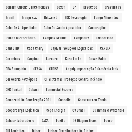
Bomfim Cargas E Encomendas
Bosch
Br
Bradesco
Brasanitas
Brasil
Braspress
Brisanet
BRK Tecnologia
Bunge Alimentos
Cabo De S. Agostinho
Cabo De Santo Agostinho
Camaragibe
Camed Microcrédito
Campina Grande
Campneus
Canhotinho
Cantu INC
Caoa Chery
Capivari Soluções Logísticas
CARJEX
Carneiros
Carpina
Caruaru
Casa Forte
Casas Bahia
CBA Alumpinio
CEASA
CEDISA
Cequip Importação E Comércio Ltda
Cervejaria Petrópolis
CF Sistemas Proteção Contra Incêndio
CHB Rental
Cobasi
Comercial Bezerra
Comercial De Construção 2001
Consolis
Construtora Tenda
Coopercarga Logística
Copa Energia
CS Brasil
Cushman & Wakefield
Dahuer Laboratório
DASA
Davita
DB Diagnósticos
Dexco
DHL Logística
Dilnor
Disbec Distribuidora De Tintas