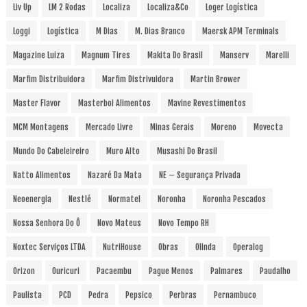
Liv Up
LM 2 Rodas
Localiza
Localiza&Co
Loger Logística
Loggi
Logística
M Dias
M. Dias Branco
Maersk APM Terminals
Magazine Luiza
Magnum Tires
Makita Do Brasil
Manserv
Marelli
Marfim Distribuidora
Marfim Distrivuidora
Martin Brower
Master Flavor
Masterboi Alimentos
Mavine Revestimentos
MCM Montagens
Mercado Livre
Minas Gerais
Moreno
Movecta
Mundo Do Cabeleireiro
Muro Alto
Musashi Do Brasil
Natto Alimentos
Nazaré Da Mata
NE – Segurança Privada
Neoenergia
Nestlé
Normatel
Noronha
Noronha Pescados
Nossa Senhora Do Ô
Novo Mateus
Novo Tempo RH
Noxtec Serviços LTDA
NutriHouse
Obras
Olinda
Operalog
Orizon
Ouricuri
Pacaembu
Pague Menos
Palmares
Paudalho
Paulista
PCD
Pedra
Pepsico
Perbras
Pernambuco