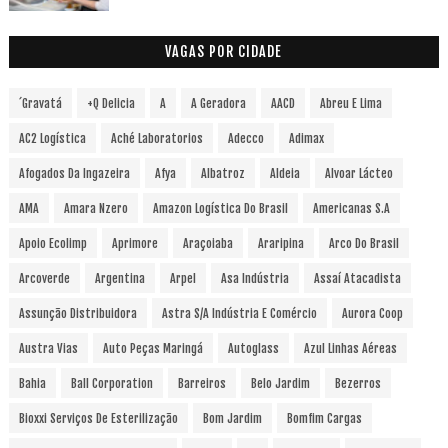
VAGAS POR CIDADE
´Gravatá
+Q Delicia
A
A Geradora
AACD
Abreu E Lima
AC2 Logística
Aché Laboratorios
Adecco
Adimax
Afogados Da Ingazeira
Afya
Albatroz
Aldeia
Alvoar Lácteo
AMA
Amara Nzero
Amazon Logística Do Brasil
Americanas S.A
Apoio Ecolimp
Aprimore
Araçoiaba
Araripina
Arco Do Brasil
Arcoverde
Argentina
Arpel
Asa Indústria
Assaí Atacadista
Assunção Distribuidora
Astra S/A Indústria E Comércio
Aurora Coop
Austra Vias
Auto Peças Maringá
Autoglass
Azul Linhas Aéreas
Bahia
Ball Corporation
Barreiros
Belo Jardim
Bezerros
Bioxxi Serviços De Esterilização
Bom Jardim
Bomfim Cargas