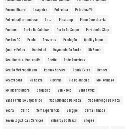
Pernod Ricard
Pesqueira
Petrolina
Petrolina/PE
Petrolina/Pernambuco
Petz
Plastamp
Pleno Consultoria
Pombos
Porto De Galinhas
Porto De Suape
Portobello Shop
Postos PG
Prado
Prazeres
Produção
Quality Import
Quality PeCas
Randstad
Raymundo Da Fonte
RD Saúde
Real Hospital Português
Recife
Rede Américas
Região Metropolitana
Renaux Service
Renda Extra
Renner
Revestcoat
RH Nossa
Ribeirao
Rio De Janeiro
Rio Formoso
RM Distribuidora
Salgueiro
San Paolo
Santa Cruz
Santa Cruz Do Capibaribe
Sao Lourenco Da Mata
São Lourenço Da Mata
Seara
Selfit
Sem Experiencia
Sergipe
Serra Talhada
Seven Logística E Serviços
Shineray Do Brasil
Shopee