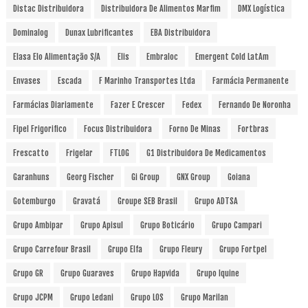
Distac Distribuidora
Distribuidora De Alimentos Marfim
DMX Logística
Dominalog
Dunax Lubrificantes
EBA Distribuidora
Elasa Elo Alimentação S/A
Elis
Embraloc
Emergent Cold LatAm
Envases
Escada
F Marinho Transportes Ltda
Farmácia Permanente
Farmácias Diariamente
Fazer E Crescer
Fedex
Fernando De Noronha
Fipel Frigorifico
Focus Distribuidora
Forno De Minas
Fortbras
Frescatto
Frigelar
FTLOG
G1 Distribuidora De Medicamentos
Garanhuns
Georg Fischer
Gi Group
GNX Group
Goiana
Gotemburgo
Gravatá
Groupe SEB Brasil
Grupo ADTSA
Grupo Ambipar
Grupo Apisul
Grupo Boticário
Grupo Campari
Grupo Carrefour Brasil
Grupo Elfa
Grupo Fleury
Grupo Fortpel
Grupo GR
Grupo Guaraves
Grupo Hapvida
Grupo Iquine
Grupo JCPM
Grupo Ledani
Grupo LOS
Grupo Marilan