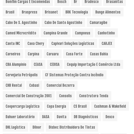
Bomfim Cargas E Encomendas
Bosch
Br
Bradesco
Brasanitas
Brasil
Braspress
Brisanet
BRK Tecnologia
Bunge Alimentos
Cabo De S. Agostinho
Cabo De Santo Agostinho
Camaragibe
Camed Microcrédito
Campina Grande
Campneus
Canhotinho
Cantu INC
Caoa Chery
Capivari Soluções Logísticas
CARJEX
Carneiros
Carpina
Caruaru
Casa Forte
Casas Bahia
CBA Alumpinio
CEASA
CEDISA
Cequip Importação E Comércio Ltda
Cervejaria Petrópolis
CF Sistemas Proteção Contra Incêndio
CHB Rental
Cobasi
Comercial Bezerra
Comercial De Construção 2001
Consolis
Construtora Tenda
Coopercarga Logística
Copa Energia
CS Brasil
Cushman & Wakefield
Dahuer Laboratório
DASA
Davita
DB Diagnósticos
Dexco
DHL Logística
Dilnor
Disbec Distribuidora De Tintas