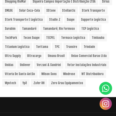
Shopping RioMar
Siqueira Campos Importação E Distribuição LTDA
Sirius
SMLOG
Solar Coca-Cola
SStone
Stellantis
Stork Transporte
Stork Transporte E Logística
Studio Z
Suape
Supporte Logística
Surubim
Tamandaré
Tamandaré; Rio Formoso
TCP Logística
TechPark
Tecon Suape
TECPEL
Termaco Logística
Timbauba
Titanium Logística
Toritama
TPC
Transire
Trindade
Ultra Supply
Ultracargo
Umana Brasil
Uniao Comercial Barao Ltda
Unidas
Unilever
Verzani & Sandrini
Vetor Instalações Industriais
Vitoria De Santo Antão
Wilson Sons
Windrose
WT Distribuidora
Wyntech
Ypê
Zafer RH
Zero Grau Equipamentos