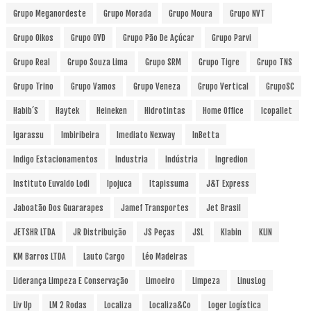
Grupo Meganordeste
Grupo Morada
Grupo Moura
Grupo NVT
Grupo Oikos
Grupo OVD
Grupo Pão De Açúcar
Grupo Parvi
Grupo Real
Grupo Souza Lima
Grupo SRM
Grupo Tigre
Grupo TNS
Grupo Trino
Grupo Vamos
Grupo Veneza
Grupo Vertical
GrupoSC
Habib´s
Haytek
Heineken
Hidrotintas
Home Office
Icopallet
Igarassu
Imbiribeira
Imediato Nexway
InBetta
Indigo Estacionamentos
Industria
Indústria
Ingredion
Instituto Euvaldo Lodi
Ipojuca
Itapissuma
J&T Express
Jaboatão Dos Guararapes
Jamef Transportes
Jet Brasil
JETSHR LTDA
JR Distribuição
JS Peças
JSL
Klabin
KLIN
KM Barros LTDA
Lauto Cargo
Léo Madeiras
Liderança Limpeza E Conservação
Limoeiro
Limpeza
LinusLog
Liv Up
LM 2 Rodas
Localiza
Localiza&Co
Loger Logística