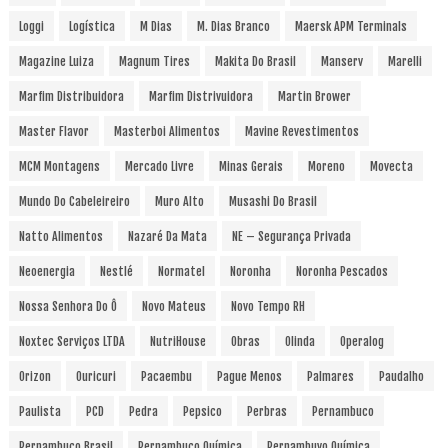
Loggi
Logística
M Dias
M. Dias Branco
Maersk APM Terminals
Magazine Luiza
Magnum Tires
Makita Do Brasil
Manserv
Marelli
Marfim Distribuidora
Marfim Distrivuidora
Martin Brower
Master Flavor
Masterboi Alimentos
Mavine Revestimentos
MCM Montagens
Mercado Livre
Minas Gerais
Moreno
Movecta
Mundo Do Cabeleireiro
Muro Alto
Musashi Do Brasil
Natto Alimentos
Nazaré Da Mata
NE – Segurança Privada
Neoenergia
Nestlé
Normatel
Noronha
Noronha Pescados
Nossa Senhora Do Ô
Novo Mateus
Novo Tempo RH
Noxtec Serviços LTDA
NutriHouse
Obras
Olinda
Operalog
Orizon
Ouricuri
Pacaembu
Pague Menos
Palmares
Paudalho
Paulista
PCD
Pedra
Pepsico
Perbras
Pernambuco
Pernambuco Brasil
Pernambuco Química
Pernambuvo Química