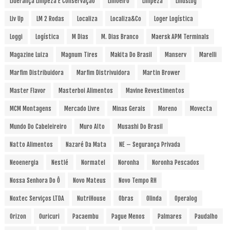
Liderança Limpeza E Conservação
Limoeiro
Limpeza
LinusLog
Liv Up
LM 2 Rodas
Localiza
Localiza&Co
Loger Logística
Loggi
Logística
M Dias
M. Dias Branco
Maersk APM Terminals
Magazine Luiza
Magnum Tires
Makita Do Brasil
Manserv
Marelli
Marfim Distribuidora
Marfim Distrivuidora
Martin Brower
Master Flavor
Masterboi Alimentos
Mavine Revestimentos
MCM Montagens
Mercado Livre
Minas Gerais
Moreno
Movecta
Mundo Do Cabeleireiro
Muro Alto
Musashi Do Brasil
Natto Alimentos
Nazaré Da Mata
NE – Segurança Privada
Neoenergia
Nestlé
Normatel
Noronha
Noronha Pescados
Nossa Senhora Do Ô
Novo Mateus
Novo Tempo RH
Noxtec Serviços LTDA
NutriHouse
Obras
Olinda
Operalog
Orizon
Ouricuri
Pacaembu
Pague Menos
Palmares
Paudalho