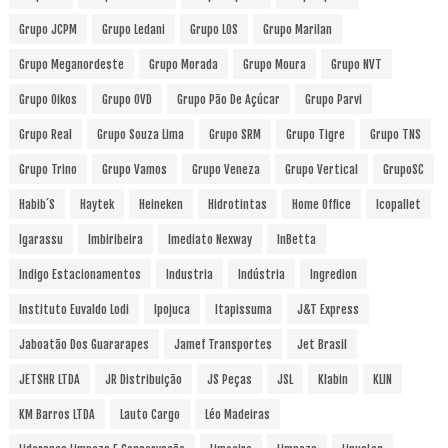
Grupo JCPM
Grupo Ledani
Grupo LOS
Grupo Marilan
Grupo Meganordeste
Grupo Morada
Grupo Moura
Grupo NVT
Grupo Oikos
Grupo OVD
Grupo Pão De Açúcar
Grupo Parvi
Grupo Real
Grupo Souza Lima
Grupo SRM
Grupo Tigre
Grupo TNS
Grupo Trino
Grupo Vamos
Grupo Veneza
Grupo Vertical
GrupoSC
Habib´s
Haytek
Heineken
Hidrotintas
Home Office
Icopallet
Igarassu
Imbiribeira
Imediato Nexway
InBetta
Indigo Estacionamentos
Industria
Indústria
Ingredion
Instituto Euvaldo Lodi
Ipojuca
Itapissuma
J&T Express
Jaboatão Dos Guararapes
Jamef Transportes
Jet Brasil
JETSHR LTDA
JR Distribuição
JS Peças
JSL
Klabin
KLIN
KM Barros LTDA
Lauto Cargo
Léo Madeiras