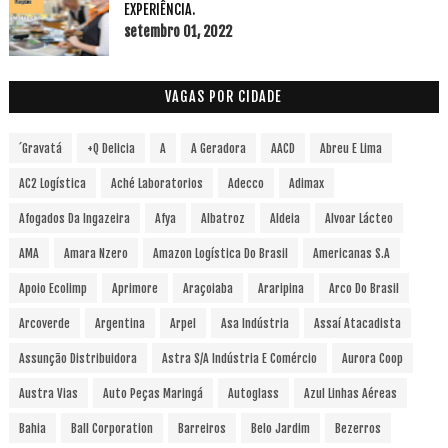
EXPERIÊNCIA.
setembro 01, 2022
VAGAS POR CIDADE
´Gravatá
+Q Delicia
A
A Geradora
AACD
Abreu E Lima
AC2 Logística
Aché Laboratorios
Adecco
Adimax
Afogados Da Ingazeira
Afya
Albatroz
Aldeia
Alvoar Lácteo
AMA
Amara Nzero
Amazon Logística Do Brasil
Americanas S.A
Apoio Ecolimp
Aprimore
Araçoiaba
Araripina
Arco Do Brasil
Arcoverde
Argentina
Arpel
Asa Indústria
Assaí Atacadista
Assunção Distribuidora
Astra S/A Indústria E Comércio
Aurora Coop
Austra Vias
Auto Peças Maringá
Autoglass
Azul Linhas Aéreas
Bahia
Ball Corporation
Barreiros
Belo Jardim
Bezerros