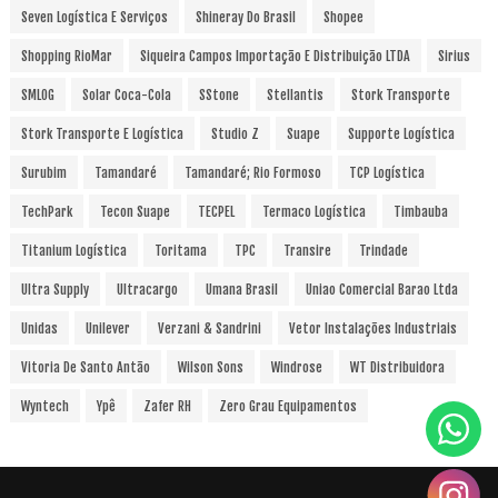
Seven Logística E Serviços
Shineray Do Brasil
Shopee
Shopping RioMar
Siqueira Campos Importação E Distribuição LTDA
Sirius
SMLOG
Solar Coca-Cola
SStone
Stellantis
Stork Transporte
Stork Transporte E Logística
Studio Z
Suape
Supporte Logística
Surubim
Tamandaré
Tamandaré; Rio Formoso
TCP Logística
TechPark
Tecon Suape
TECPEL
Termaco Logística
Timbauba
Titanium Logística
Toritama
TPC
Transire
Trindade
Ultra Supply
Ultracargo
Umana Brasil
Uniao Comercial Barao Ltda
Unidas
Unilever
Verzani & Sandrini
Vetor Instalações Industriais
Vitoria De Santo Antão
Wilson Sons
Windrose
WT Distribuidora
Wyntech
Ypê
Zafer RH
Zero Grau Equipamentos