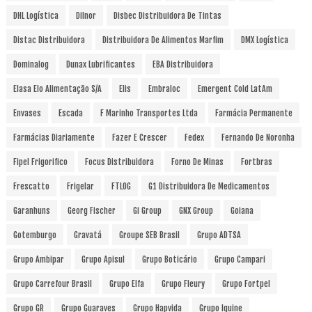
DHL Logística
Dilnor
Disbec Distribuidora De Tintas
Distac Distribuidora
Distribuidora De Alimentos Marfim
DMX Logística
Dominalog
Dunax Lubrificantes
EBA Distribuidora
Elasa Elo Alimentação S/A
Elis
Embraloc
Emergent Cold LatAm
Envases
Escada
F Marinho Transportes Ltda
Farmácia Permanente
Farmácias Diariamente
Fazer E Crescer
Fedex
Fernando De Noronha
Fipel Frigorifico
Focus Distribuidora
Forno De Minas
Fortbras
Frescatto
Frigelar
FTLOG
G1 Distribuidora De Medicamentos
Garanhuns
Georg Fischer
Gi Group
GNX Group
Goiana
Gotemburgo
Gravatá
Groupe SEB Brasil
Grupo ADTSA
Grupo Ambipar
Grupo Apisul
Grupo Boticário
Grupo Campari
Grupo Carrefour Brasil
Grupo Elfa
Grupo Fleury
Grupo Fortpel
Grupo GR
Grupo Guaraves
Grupo Hapvida
Grupo Iquine