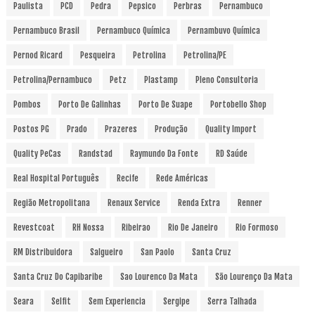
Paulista
PCD
Pedra
Pepsico
Perbras
Pernambuco
Pernambuco Brasil
Pernambuco Química
Pernambuvo Química
Pernod Ricard
Pesqueira
Petrolina
Petrolina/PE
Petrolina/Pernambuco
Petz
Plastamp
Pleno Consultoria
Pombos
Porto De Galinhas
Porto De Suape
Portobello Shop
Postos PG
Prado
Prazeres
Produção
Quality Import
Quality PeCas
Randstad
Raymundo Da Fonte
RD Saúde
Real Hospital Português
Recife
Rede Américas
Região Metropolitana
Renaux Service
Renda Extra
Renner
Revestcoat
RH Nossa
Ribeirao
Rio De Janeiro
Rio Formoso
RM Distribuidora
Salgueiro
San Paolo
Santa Cruz
Santa Cruz Do Capibaribe
Sao Lourenco Da Mata
São Lourenço Da Mata
Seara
Selfit
Sem Experiencia
Sergipe
Serra Talhada