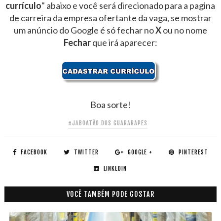
currículo
" abaixo e você será direcionado para a pagina
de carreira da empresa ofertante da vaga, se mostrar
um anúncio do Google é só fechar no
X
ou no nome
Fechar
que irá aparecer:
Boa sorte!
#JABOATÃO DOS GUARARAPES
FACEBOOK
TWITTER
GOOGLE +
PINTEREST
LINKEDIN
VOCÊ TAMBÉM PODE GOSTAR