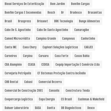
Bioxxi Serviços De Esterilização
Bom Jardim
Bomfim Cargas
Bomfim Cargas E Encomendas
Bosch
Br
Bradesco
Brasanitas
Brasil
Braspress
Brisanet
BRK Tecnologia
Bunge Alimentos
Cabo De S. Agostinho
Cabo De Santo Agostinho
Camaragibe
Camed Microcrédito
Campina Grande
Campneus
Canhotinho
Cantu INC
Caoa Chery
Capivari Soluções Logísticas
CARJEX
Carneiros
Carpina
Caruaru
Casa Forte
Casas Bahia
CBA Alumpinio
CEASA
CEDISA
Cequip Importação E Comércio Ltda
Cervejaria Petrópolis
CF Sistemas Proteção Contra Incêndio
CHB Rental
Cobasi
Comercial Bezerra
Comercial De Construção 2001
Consolis
Construtora Tenda
Coopercarga Logística
Copa Energia
CS Brasil
Cushman & Wakefield
Dahuer Laboratório
DASA
Davita
DB Diagnósticos
Dexco