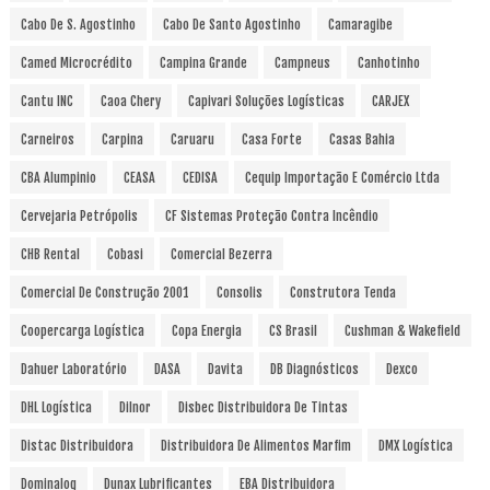
Cabo De S. Agostinho
Cabo De Santo Agostinho
Camaragibe
Camed Microcrédito
Campina Grande
Campneus
Canhotinho
Cantu INC
Caoa Chery
Capivari Soluções Logísticas
CARJEX
Carneiros
Carpina
Caruaru
Casa Forte
Casas Bahia
CBA Alumpinio
CEASA
CEDISA
Cequip Importação E Comércio Ltda
Cervejaria Petrópolis
CF Sistemas Proteção Contra Incêndio
CHB Rental
Cobasi
Comercial Bezerra
Comercial De Construção 2001
Consolis
Construtora Tenda
Coopercarga Logística
Copa Energia
CS Brasil
Cushman & Wakefield
Dahuer Laboratório
DASA
Davita
DB Diagnósticos
Dexco
DHL Logística
Dilnor
Disbec Distribuidora De Tintas
Distac Distribuidora
Distribuidora De Alimentos Marfim
DMX Logística
Dominalog
Dunax Lubrificantes
EBA Distribuidora