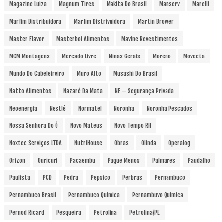
Magazine Luiza
Magnum Tires
Makita Do Brasil
Manserv
Marelli
Marfim Distribuidora
Marfim Distrivuidora
Martin Brower
Master Flavor
Masterboi Alimentos
Mavine Revestimentos
MCM Montagens
Mercado Livre
Minas Gerais
Moreno
Movecta
Mundo Do Cabeleireiro
Muro Alto
Musashi Do Brasil
Natto Alimentos
Nazaré Da Mata
NE – Segurança Privada
Neoenergia
Nestlé
Normatel
Noronha
Noronha Pescados
Nossa Senhora Do Ô
Novo Mateus
Novo Tempo RH
Noxtec Serviços LTDA
NutriHouse
Obras
Olinda
Operalog
Orizon
Ouricuri
Pacaembu
Pague Menos
Palmares
Paudalho
Paulista
PCD
Pedra
Pepsico
Perbras
Pernambuco
Pernambuco Brasil
Pernambuco Química
Pernambuvo Química
Pernod Ricard
Pesqueira
Petrolina
Petrolina/PE