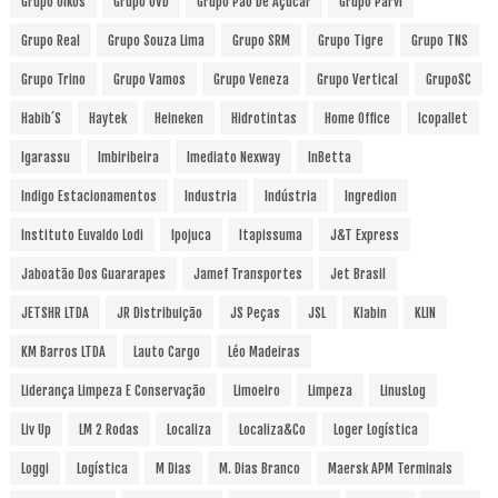
Grupo Oikos
Grupo OVD
Grupo Pão De Açúcar
Grupo Parvi
Grupo Real
Grupo Souza Lima
Grupo SRM
Grupo Tigre
Grupo TNS
Grupo Trino
Grupo Vamos
Grupo Veneza
Grupo Vertical
GrupoSC
Habib´s
Haytek
Heineken
Hidrotintas
Home Office
Icopallet
Igarassu
Imbiribeira
Imediato Nexway
InBetta
Indigo Estacionamentos
Industria
Indústria
Ingredion
Instituto Euvaldo Lodi
Ipojuca
Itapissuma
J&T Express
Jaboatão Dos Guararapes
Jamef Transportes
Jet Brasil
JETSHR LTDA
JR Distribuição
JS Peças
JSL
Klabin
KLIN
KM Barros LTDA
Lauto Cargo
Léo Madeiras
Liderança Limpeza E Conservação
Limoeiro
Limpeza
LinusLog
Liv Up
LM 2 Rodas
Localiza
Localiza&Co
Loger Logística
Loggi
Logística
M Dias
M. Dias Branco
Maersk APM Terminals