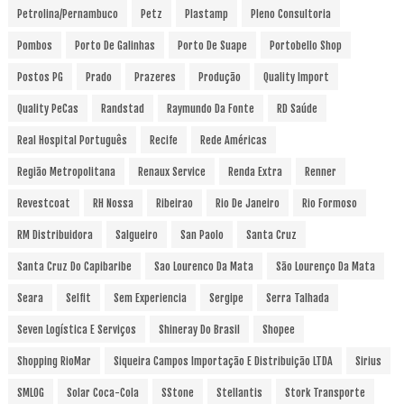
Petrolina/Pernambuco
Petz
Plastamp
Pleno Consultoria
Pombos
Porto De Galinhas
Porto De Suape
Portobello Shop
Postos PG
Prado
Prazeres
Produção
Quality Import
Quality PeCas
Randstad
Raymundo Da Fonte
RD Saúde
Real Hospital Português
Recife
Rede Américas
Região Metropolitana
Renaux Service
Renda Extra
Renner
Revestcoat
RH Nossa
Ribeirao
Rio De Janeiro
Rio Formoso
RM Distribuidora
Salgueiro
San Paolo
Santa Cruz
Santa Cruz Do Capibaribe
Sao Lourenco Da Mata
São Lourenço Da Mata
Seara
Selfit
Sem Experiencia
Sergipe
Serra Talhada
Seven Logística E Serviços
Shineray Do Brasil
Shopee
Shopping RioMar
Siqueira Campos Importação E Distribuição LTDA
Sirius
SMLOG
Solar Coca-Cola
SStone
Stellantis
Stork Transporte