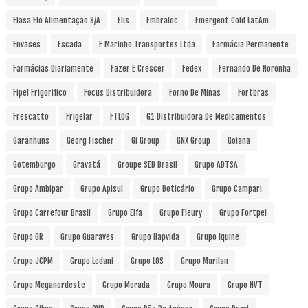
Elasa Elo Alimentação S/A
Elis
Embraloc
Emergent Cold LatAm
Envases
Escada
F Marinho Transportes Ltda
Farmácia Permanente
Farmácias Diariamente
Fazer E Crescer
Fedex
Fernando De Noronha
Fipel Frigorifico
Focus Distribuidora
Forno De Minas
Fortbras
Frescatto
Frigelar
FTLOG
G1 Distribuidora De Medicamentos
Garanhuns
Georg Fischer
Gi Group
GNX Group
Goiana
Gotemburgo
Gravatá
Groupe SEB Brasil
Grupo ADTSA
Grupo Ambipar
Grupo Apisul
Grupo Boticário
Grupo Campari
Grupo Carrefour Brasil
Grupo Elfa
Grupo Fleury
Grupo Fortpel
Grupo GR
Grupo Guaraves
Grupo Hapvida
Grupo Iquine
Grupo JCPM
Grupo Ledani
Grupo LOS
Grupo Marilan
Grupo Meganordeste
Grupo Morada
Grupo Moura
Grupo NVT