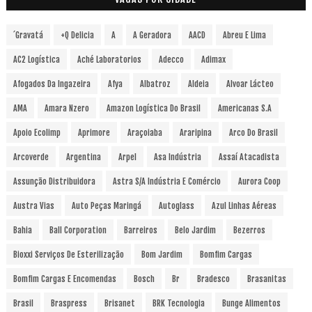
´Gravatá
+Q Delicia
A
A Geradora
AACD
Abreu E Lima
AC2 Logística
Aché Laboratorios
Adecco
Adimax
Afogados Da Ingazeira
Afya
Albatroz
Aldeia
Alvoar Lácteo
AMA
Amara Nzero
Amazon Logística Do Brasil
Americanas S.A
Apoio Ecolimp
Aprimore
Araçoiaba
Araripina
Arco Do Brasil
Arcoverde
Argentina
Arpel
Asa Indústria
Assaí Atacadista
Assunção Distribuidora
Astra S/A Indústria E Comércio
Aurora Coop
Austra Vias
Auto Peças Maringá
Autoglass
Azul Linhas Aéreas
Bahia
Ball Corporation
Barreiros
Belo Jardim
Bezerros
Bioxxi Serviços De Esterilização
Bom Jardim
Bomfim Cargas
Bomfim Cargas E Encomendas
Bosch
Br
Bradesco
Brasanitas
Brasil
Braspress
Brisanet
BRK Tecnologia
Bunge Alimentos