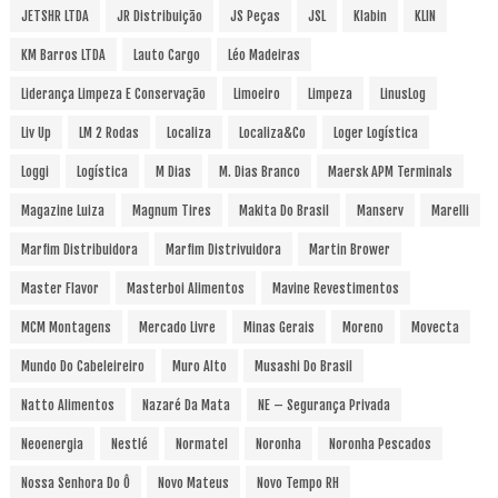
JETSHR LTDA
JR Distribuição
JS Peças
JSL
Klabin
KLIN
KM Barros LTDA
Lauto Cargo
Léo Madeiras
Liderança Limpeza E Conservação
Limoeiro
Limpeza
LinusLog
Liv Up
LM 2 Rodas
Localiza
Localiza&Co
Loger Logística
Loggi
Logística
M Dias
M. Dias Branco
Maersk APM Terminals
Magazine Luiza
Magnum Tires
Makita Do Brasil
Manserv
Marelli
Marfim Distribuidora
Marfim Distrivuidora
Martin Brower
Master Flavor
Masterboi Alimentos
Mavine Revestimentos
MCM Montagens
Mercado Livre
Minas Gerais
Moreno
Movecta
Mundo Do Cabeleireiro
Muro Alto
Musashi Do Brasil
Natto Alimentos
Nazaré Da Mata
NE – Segurança Privada
Neoenergia
Nestlé
Normatel
Noronha
Noronha Pescados
Nossa Senhora Do Ô
Novo Mateus
Novo Tempo RH