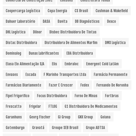
Comercial De Construção 2001
Consolis
Construtora Tenda
Coopercarga Logística
Copa Energia
CS Brasil
Cushman & Wakefield
Dahuer Laboratório
DASA
Davita
DB Diagnósticos
Dexco
DHL Logística
Dilnor
Disbec Distribuidora De Tintas
Distac Distribuidora
Distribuidora De Alimentos Marfim
DMX Logística
Dominalog
Dunax Lubrificantes
EBA Distribuidora
Elasa Elo Alimentação S/A
Elis
Embraloc
Emergent Cold LatAm
Envases
Escada
F Marinho Transportes Ltda
Farmácia Permanente
Farmácias Diariamente
Fazer E Crescer
Fedex
Fernando De Noronha
Fipel Frigorifico
Focus Distribuidora
Forno De Minas
Fortbras
Frescatto
Frigelar
FTLOG
G1 Distribuidora De Medicamentos
Garanhuns
Georg Fischer
Gi Group
GNX Group
Goiana
Gotemburgo
Gravatá
Groupe SEB Brasil
Grupo ADTSA