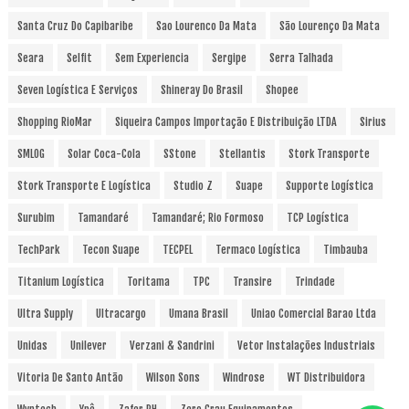
Santa Cruz Do Capibaribe
Sao Lourenco Da Mata
São Lourenço Da Mata
Seara
Selfit
Sem Experiencia
Sergipe
Serra Talhada
Seven Logística E Serviços
Shineray Do Brasil
Shopee
Shopping RioMar
Siqueira Campos Importação E Distribuição LTDA
Sirius
SMLOG
Solar Coca-Cola
SStone
Stellantis
Stork Transporte
Stork Transporte E Logística
Studio Z
Suape
Supporte Logística
Surubim
Tamandaré
Tamandaré; Rio Formoso
TCP Logística
TechPark
Tecon Suape
TECPEL
Termaco Logística
Timbauba
Titanium Logística
Toritama
TPC
Transire
Trindade
Ultra Supply
Ultracargo
Umana Brasil
Uniao Comercial Barao Ltda
Unidas
Unilever
Verzani & Sandrini
Vetor Instalações Industriais
Vitoria De Santo Antão
Wilson Sons
Windrose
WT Distribuidora