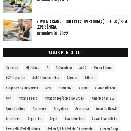
NOVO ATACAREJO CONTRATA OPERADOR(A) DE LOJA / SEM
EXPERIÊNCIA.
setembro 01, 2022
VAGAS POR CIDADE
´Gravatá
+Q Delicia
A
A Geradora
AACD
Abreu E Lima
AC2 Logística
Aché Laboratorios
Adecco
Adimax
Afogados Da Ingazeira
Afya
Albatroz
Aldeia
Alvoar Lácteo
AMA
Amara Nzero
Amazon Logística Do Brasil
Americanas S.A
Apoio Ecolimp
Aprimore
Araçoiaba
Araripina
Arco Do Brasil
Arcoverde
Argentina
Arpel
Asa Indústria
Assaí Atacadista
Assunção Distribuidora
Astra S/A Indústria E Comércio
Aurora Coop