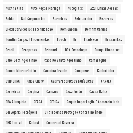
Austra Vias
Auto Peças Maringá
Autoglass
Azul Linhas Aéreas
Bahia
Ball Corporation
Barreiros
Belo Jardim
Bezerros
Bioxxi Serviços De Esterilização
Bom Jardim
Bomfim Cargas
Bomfim Cargas E Encomendas
Bosch
Br
Bradesco
Brasanitas
Brasil
Braspress
Brisanet
BRK Tecnologia
Bunge Alimentos
Cabo De S. Agostinho
Cabo De Santo Agostinho
Camaragibe
Camed Microcrédito
Campina Grande
Campneus
Canhotinho
Cantu INC
Caoa Chery
Capivari Soluções Logísticas
CARJEX
Carneiros
Carpina
Caruaru
Casa Forte
Casas Bahia
CBA Alumpinio
CEASA
CEDISA
Cequip Importação E Comércio Ltda
Cervejaria Petrópolis
CF Sistemas Proteção Contra Incêndio
CHB Rental
Cobasi
Comercial Bezerra