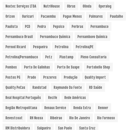
Noxtec Serviços LTDA
NutriHouse
Obras
Olinda
Operalog
Orizon
Ouricuri
Pacaembu
Pague Menos
Palmares
Paudalho
Paulista
PCD
Pedra
Pepsico
Perbras
Pernambuco
Pernambuco Brasil
Pernambuco Química
Pernambuvo Química
Pernod Ricard
Pesqueira
Petrolina
Petrolina/PE
Petrolina/Pernambuco
Petz
Plastamp
Pleno Consultoria
Pombos
Porto De Galinhas
Porto De Suape
Portobello Shop
Postos PG
Prado
Prazeres
Produção
Quality Import
Quality PeCas
Randstad
Raymundo Da Fonte
RD Saúde
Real Hospital Português
Recife
Rede Américas
Região Metropolitana
Renaux Service
Renda Extra
Renner
Revestcoat
RH Nossa
Ribeirao
Rio De Janeiro
Rio Formoso
RM Distribuidora
Salgueiro
San Paolo
Santa Cruz