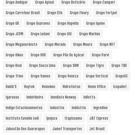
Grupo Ambipar
Grupo Apisul
Grupo Boticário
Grupo Campari
Grupo Carrefour Brasil
Grupo Elfa
Grupo Fleury
Grupo Fortpel
Grupo GR
Grupo Guaraves
Grupo Hapvida
Grupo Iquine
Grupo JCPM
Grupo Ledani
Grupo LOS
Grupo Marilan
Grupo Meganordeste
Grupo Morada
Grupo Moura
Grupo NVT
Grupo Oikos
Grupo OVD
Grupo Pão De Açúcar
Grupo Parvi
Grupo Real
Grupo Souza Lima
Grupo SRM
Grupo Tigre
Grupo TNS
Grupo Trino
Grupo Vamos
Grupo Veneza
Grupo Vertical
GrupoSC
Habib´s
Haytek
Heineken
Hidrotintas
Home Office
Icopallet
Igarassu
Imbiribeira
Imediato Nexway
InBetta
Indigo Estacionamentos
Industria
Indústria
Ingredion
Instituto Euvaldo Lodi
Ipojuca
Itapissuma
J&T Express
Jaboatão Dos Guararapes
Jamef Transportes
Jet Brasil