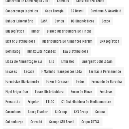
Comercial De Construção 2001
Consolis
Construtora Tenda
Coopercarga Logística
Copa Energia
CS Brasil
Cushman & Wakefield
Dahuer Laboratório
DASA
Davita
DB Diagnósticos
Dexco
DHL Logística
Dilnor
Disbec Distribuidora De Tintas
Distac Distribuidora
Distribuidora De Alimentos Marfim
DMX Logística
Dominalog
Dunax Lubrificantes
EBA Distribuidora
Elasa Elo Alimentação S/A
Elis
Embraloc
Emergent Cold LatAm
Envases
Escada
F Marinho Transportes Ltda
Farmácia Permanente
Farmácias Diariamente
Fazer E Crescer
Fedex
Fernando De Noronha
Fipel Frigorifico
Focus Distribuidora
Forno De Minas
Fortbras
Frescatto
Frigelar
FTLOG
G1 Distribuidora De Medicamentos
Garanhuns
Georg Fischer
Gi Group
GNX Group
Goiana
Gotemburgo
Gravatá
Groupe SEB Brasil
Grupo ADTSA