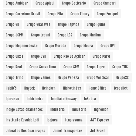
Grupo Ambipar
Grupo Apisul
Grupo Boticário
Grupo Campari
Grupo Carrefour Brasil
Grupo Elfa
Grupo Fleury
Grupo Fortpel
Grupo GR
Grupo Guaraves
Grupo Hapvida
Grupo Iquine
Grupo JCPM
Grupo Ledani
Grupo LOS
Grupo Marilan
Grupo Meganordeste
Grupo Morada
Grupo Moura
Grupo NVT
Grupo Oikos
Grupo OVD
Grupo Pão De Açúcar
Grupo Parvi
Grupo Real
Grupo Souza Lima
Grupo SRM
Grupo Tigre
Grupo TNS
Grupo Trino
Grupo Vamos
Grupo Veneza
Grupo Vertical
GrupoSC
Habib´s
Haytek
Heineken
Hidrotintas
Home Office
Icopallet
Igarassu
Imbiribeira
Imediato Nexway
InBetta
Indigo Estacionamentos
Industria
Indústria
Ingredion
Instituto Euvaldo Lodi
Ipojuca
Itapissuma
J&T Express
Jaboatão Dos Guararapes
Jamef Transportes
Jet Brasil