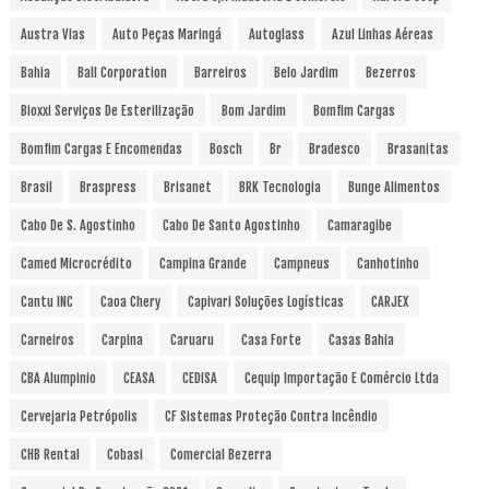
Austra Vias
Auto Peças Maringá
Autoglass
Azul Linhas Aéreas
Bahia
Ball Corporation
Barreiros
Belo Jardim
Bezerros
Bioxxi Serviços De Esterilização
Bom Jardim
Bomfim Cargas
Bomfim Cargas E Encomendas
Bosch
Br
Bradesco
Brasanitas
Brasil
Braspress
Brisanet
BRK Tecnologia
Bunge Alimentos
Cabo De S. Agostinho
Cabo De Santo Agostinho
Camaragibe
Camed Microcrédito
Campina Grande
Campneus
Canhotinho
Cantu INC
Caoa Chery
Capivari Soluções Logísticas
CARJEX
Carneiros
Carpina
Caruaru
Casa Forte
Casas Bahia
CBA Alumpinio
CEASA
CEDISA
Cequip Importação E Comércio Ltda
Cervejaria Petrópolis
CF Sistemas Proteção Contra Incêndio
CHB Rental
Cobasi
Comercial Bezerra