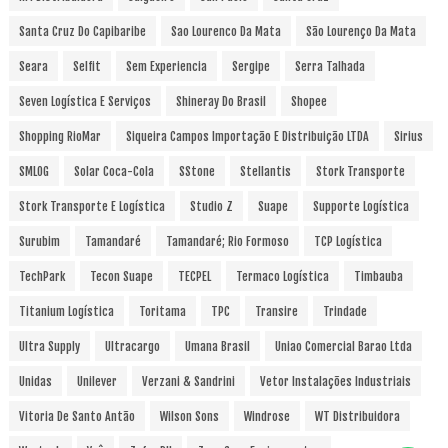
Santa Cruz Do Capibaribe
Sao Lourenco Da Mata
São Lourenço Da Mata
Seara
Selfit
Sem Experiencia
Sergipe
Serra Talhada
Seven Logística E Serviços
Shineray Do Brasil
Shopee
Shopping RioMar
Siqueira Campos Importação E Distribuição LTDA
Sirius
SMLOG
Solar Coca-Cola
SStone
Stellantis
Stork Transporte
Stork Transporte E Logística
Studio Z
Suape
Supporte Logística
Surubim
Tamandaré
Tamandaré; Rio Formoso
TCP Logística
TechPark
Tecon Suape
TECPEL
Termaco Logística
Timbauba
Titanium Logística
Toritama
TPC
Transire
Trindade
Ultra Supply
Ultracargo
Umana Brasil
Uniao Comercial Barao Ltda
Unidas
Unilever
Verzani & Sandrini
Vetor Instalações Industriais
Vitoria De Santo Antão
Wilson Sons
Windrose
WT Distribuidora