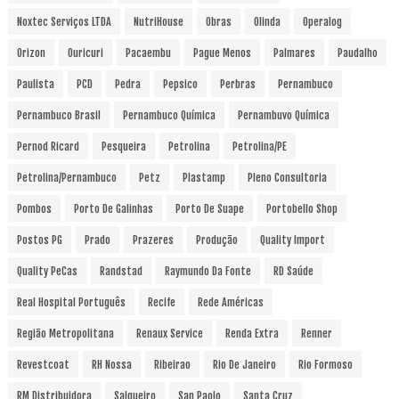
Noxtec Serviços LTDA
NutriHouse
Obras
Olinda
Operalog
Orizon
Ouricuri
Pacaembu
Pague Menos
Palmares
Paudalho
Paulista
PCD
Pedra
Pepsico
Perbras
Pernambuco
Pernambuco Brasil
Pernambuco Química
Pernambuvo Química
Pernod Ricard
Pesqueira
Petrolina
Petrolina/PE
Petrolina/Pernambuco
Petz
Plastamp
Pleno Consultoria
Pombos
Porto De Galinhas
Porto De Suape
Portobello Shop
Postos PG
Prado
Prazeres
Produção
Quality Import
Quality PeCas
Randstad
Raymundo Da Fonte
RD Saúde
Real Hospital Português
Recife
Rede Américas
Região Metropolitana
Renaux Service
Renda Extra
Renner
Revestcoat
RH Nossa
Ribeirao
Rio De Janeiro
Rio Formoso
RM Distribuidora
Salgueiro
San Paolo
Santa Cruz