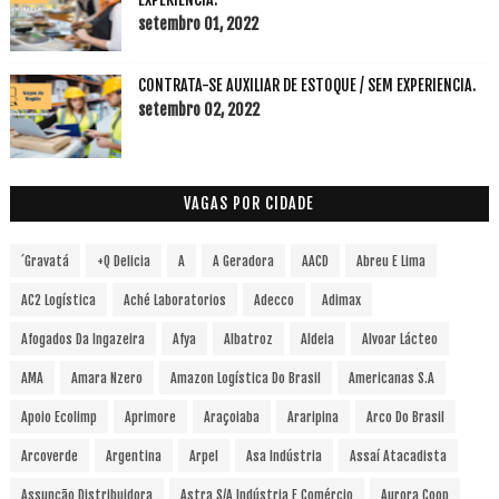
setembro 01, 2022
CONTRATA-SE AUXILIAR DE ESTOQUE / SEM EXPERIENCIA.
setembro 02, 2022
VAGAS POR CIDADE
´Gravatá
+Q Delicia
A
A Geradora
AACD
Abreu E Lima
AC2 Logística
Aché Laboratorios
Adecco
Adimax
Afogados Da Ingazeira
Afya
Albatroz
Aldeia
Alvoar Lácteo
AMA
Amara Nzero
Amazon Logística Do Brasil
Americanas S.A
Apoio Ecolimp
Aprimore
Araçoiaba
Araripina
Arco Do Brasil
Arcoverde
Argentina
Arpel
Asa Indústria
Assaí Atacadista
Assunção Distribuidora
Astra S/A Indústria E Comércio
Aurora Coop