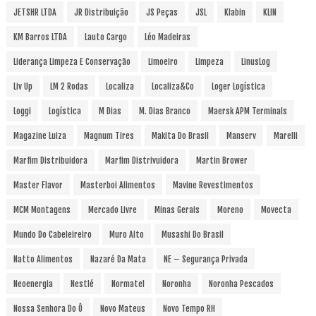
JETSHR LTDA
JR Distribuição
JS Peças
JSL
Klabin
KLIN
KM Barros LTDA
Lauto Cargo
Léo Madeiras
Liderança Limpeza E Conservação
Limoeiro
Limpeza
LinusLog
Liv Up
LM 2 Rodas
Localiza
Localiza&Co
Loger Logística
Loggi
Logística
M Dias
M. Dias Branco
Maersk APM Terminals
Magazine Luiza
Magnum Tires
Makita Do Brasil
Manserv
Marelli
Marfim Distribuidora
Marfim Distrivuidora
Martin Brower
Master Flavor
Masterboi Alimentos
Mavine Revestimentos
MCM Montagens
Mercado Livre
Minas Gerais
Moreno
Movecta
Mundo Do Cabeleireiro
Muro Alto
Musashi Do Brasil
Natto Alimentos
Nazaré Da Mata
NE – Segurança Privada
Neoenergia
Nestlé
Normatel
Noronha
Noronha Pescados
Nossa Senhora Do Ô
Novo Mateus
Novo Tempo RH