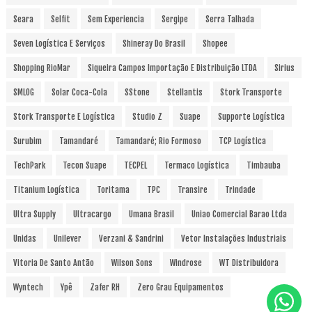
Seara
Selfit
Sem Experiencia
Sergipe
Serra Talhada
Seven Logística E Serviços
Shineray Do Brasil
Shopee
Shopping RioMar
Siqueira Campos Importação E Distribuição LTDA
Sirius
SMLOG
Solar Coca-Cola
SStone
Stellantis
Stork Transporte
Stork Transporte E Logística
Studio Z
Suape
Supporte Logística
Surubim
Tamandaré
Tamandaré; Rio Formoso
TCP Logística
TechPark
Tecon Suape
TECPEL
Termaco Logística
Timbauba
Titanium Logística
Toritama
TPC
Transire
Trindade
Ultra Supply
Ultracargo
Umana Brasil
Uniao Comercial Barao Ltda
Unidas
Unilever
Verzani & Sandrini
Vetor Instalações Industriais
Vitoria De Santo Antão
Wilson Sons
Windrose
WT Distribuidora
Wyntech
Ypê
Zafer RH
Zero Grau Equipamentos