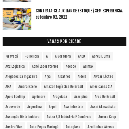
CONTRATA-SE AUXILIAR DE ESTOQUE / SEM EXPERIENCIA.
setembro 02, 2022
VAGAS POR CIDADE
´Gravatá
+Q Delicia
A
A Geradora
AACD
Abreu E Lima
AC2 Logística
Aché Laboratorios
Adecco
Adimax
Afogados Da Ingazeira
Afya
Albatroz
Aldeia
Alvoar Lácteo
AMA
Amara Nzero
Amazon Logística Do Brasil
Americanas S.A
Apoio Ecolimp
Aprimore
Araçoiaba
Araripina
Arco Do Brasil
Arcoverde
Argentina
Arpel
Asa Indústria
Assaí Atacadista
Assunção Distribuidora
Astra S/A Indústria E Comércio
Aurora Coop
Austra Vias
Auto Peças Maringá
Autoglass
Azul Linhas Aéreas