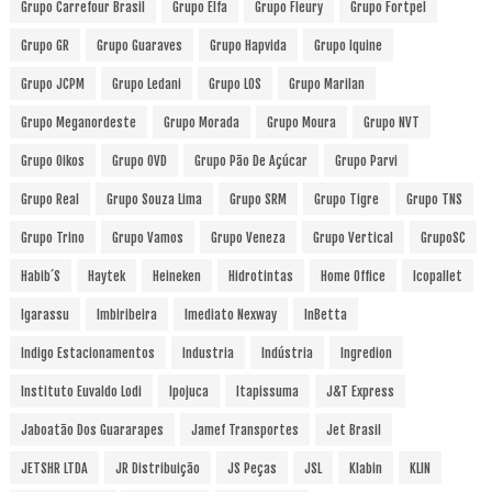
Grupo Carrefour Brasil
Grupo Elfa
Grupo Fleury
Grupo Fortpel
Grupo GR
Grupo Guaraves
Grupo Hapvida
Grupo Iquine
Grupo JCPM
Grupo Ledani
Grupo LOS
Grupo Marilan
Grupo Meganordeste
Grupo Morada
Grupo Moura
Grupo NVT
Grupo Oikos
Grupo OVD
Grupo Pão De Açúcar
Grupo Parvi
Grupo Real
Grupo Souza Lima
Grupo SRM
Grupo Tigre
Grupo TNS
Grupo Trino
Grupo Vamos
Grupo Veneza
Grupo Vertical
GrupoSC
Habib´s
Haytek
Heineken
Hidrotintas
Home Office
Icopallet
Igarassu
Imbiribeira
Imediato Nexway
InBetta
Indigo Estacionamentos
Industria
Indústria
Ingredion
Instituto Euvaldo Lodi
Ipojuca
Itapissuma
J&T Express
Jaboatão Dos Guararapes
Jamef Transportes
Jet Brasil
JETSHR LTDA
JR Distribuição
JS Peças
JSL
Klabin
KLIN