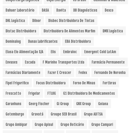
Dahuer Laboratório
DASA
Davita
DB Diagnósticos
Dexco
DHL Logística
Dilnor
Disbec Distribuidora De Tintas
Distac Distribuidora
Distribuidora De Alimentos Marfim
DMX Logística
Dominalog
Dunax Lubrificantes
EBA Distribuidora
Elasa Elo Alimentação S/A
Elis
Embraloc
Emergent Cold LatAm
Envases
Escada
F Marinho Transportes Ltda
Farmácia Permanente
Farmácias Diariamente
Fazer E Crescer
Fedex
Fernando De Noronha
Fipel Frigorifico
Focus Distribuidora
Forno De Minas
Fortbras
Frescatto
Frigelar
FTLOG
G1 Distribuidora De Medicamentos
Garanhuns
Georg Fischer
Gi Group
GNX Group
Goiana
Gotemburgo
Gravatá
Groupe SEB Brasil
Grupo ADTSA
Grupo Ambipar
Grupo Apisul
Grupo Boticário
Grupo Campari