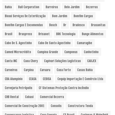
Bahia
Ball Corporation
Barreiros
Belo Jardim
Bezerros
Bioxxi Serviços De Esterilização
Bom Jardim
Bomfim Cargas
Bomfim Cargas E Encomendas
Bosch
Br
Bradesco
Brasanitas
Brasil
Braspress
Brisanet
BRK Tecnologia
Bunge Alimentos
Cabo De S. Agostinho
Cabo De Santo Agostinho
Camaragibe
Camed Microcrédito
Campina Grande
Campneus
Canhotinho
Cantu INC
Caoa Chery
Capivari Soluções Logísticas
CARJEX
Carneiros
Carpina
Caruaru
Casa Forte
Casas Bahia
CBA Alumpinio
CEASA
CEDISA
Cequip Importação E Comércio Ltda
Cervejaria Petrópolis
CF Sistemas Proteção Contra Incêndio
CHB Rental
Cobasi
Comercial Bezerra
Comercial De Construção 2001
Consolis
Construtora Tenda
Coopercarga Logística
Copa Energia
CS Brasil
Cushman & Wakefield