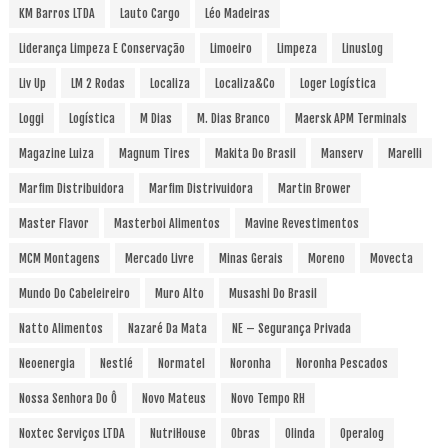
KM Barros LTDA
Lauto Cargo
Léo Madeiras
Liderança Limpeza E Conservação
Limoeiro
Limpeza
LinusLog
Liv Up
LM 2 Rodas
Localiza
Localiza&Co
Loger Logística
Loggi
Logística
M Dias
M. Dias Branco
Maersk APM Terminals
Magazine Luiza
Magnum Tires
Makita Do Brasil
Manserv
Marelli
Marfim Distribuidora
Marfim Distrivuidora
Martin Brower
Master Flavor
Masterboi Alimentos
Mavine Revestimentos
MCM Montagens
Mercado Livre
Minas Gerais
Moreno
Movecta
Mundo Do Cabeleireiro
Muro Alto
Musashi Do Brasil
Natto Alimentos
Nazaré Da Mata
NE – Segurança Privada
Neoenergia
Nestlé
Normatel
Noronha
Noronha Pescados
Nossa Senhora Do Ô
Novo Mateus
Novo Tempo RH
Noxtec Serviços LTDA
NutriHouse
Obras
Olinda
Operalog