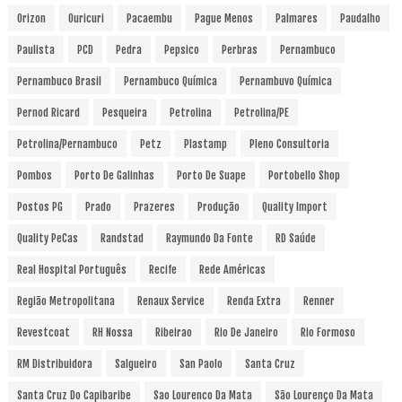
Orizon
Ouricuri
Pacaembu
Pague Menos
Palmares
Paudalho
Paulista
PCD
Pedra
Pepsico
Perbras
Pernambuco
Pernambuco Brasil
Pernambuco Química
Pernambuvo Química
Pernod Ricard
Pesqueira
Petrolina
Petrolina/PE
Petrolina/Pernambuco
Petz
Plastamp
Pleno Consultoria
Pombos
Porto De Galinhas
Porto De Suape
Portobello Shop
Postos PG
Prado
Prazeres
Produção
Quality Import
Quality PeCas
Randstad
Raymundo Da Fonte
RD Saúde
Real Hospital Português
Recife
Rede Américas
Região Metropolitana
Renaux Service
Renda Extra
Renner
Revestcoat
RH Nossa
Ribeirao
Rio De Janeiro
Rio Formoso
RM Distribuidora
Salgueiro
San Paolo
Santa Cruz
Santa Cruz Do Capibaribe
Sao Lourenco Da Mata
São Lourenço Da Mata