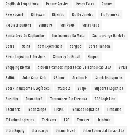
Região Metropolitana
Renaux Service
Renda Extra
Renner
Revestcoat
RH Nossa
Ribeirao
Rio De Janeiro
Rio Formoso
RM Distribuidora
Salgueiro
San Paolo
Santa Cruz
Santa Cruz Do Capibaribe
Sao Lourenco Da Mata
São Lourenço Da Mata
Seara
Selfit
Sem Experiencia
Sergipe
Serra Talhada
Seven Logística E Serviços
Shineray Do Brasil
Shopee
Shopping RioMar
Siqueira Campos Importação E Distribuição LTDA
Sirius
SMLOG
Solar Coca-Cola
SStone
Stellantis
Stork Transporte
Stork Transporte E Logística
Studio Z
Suape
Supporte Logística
Surubim
Tamandaré
Tamandaré; Rio Formoso
TCP Logística
TechPark
Tecon Suape
TECPEL
Termaco Logística
Timbauba
Titanium Logística
Toritama
TPC
Transire
Trindade
Ultra Supply
Ultracargo
Umana Brasil
Uniao Comercial Barao Ltda