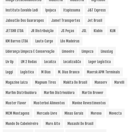
Instituto Euvaldo Lodi
Ipojuca
Itapissuma
J&T Express
Jaboatão Dos Guararapes
Jamef Transportes
Jet Brasil
JETSHR LTDA
JR Distribuição
JS Peças
JSL
Klabin
KLIN
KM Barros LTDA
Lauto Cargo
Léo Madeiras
Liderança Limpeza E Conservação
Limoeiro
Limpeza
LinusLog
Liv Up
LM 2 Rodas
Localiza
Localiza&Co
Loger Logística
Loggi
Logística
M Dias
M. Dias Branco
Maersk APM Terminals
Magazine Luiza
Magnum Tires
Makita Do Brasil
Manserv
Marelli
Marfim Distribuidora
Marfim Distrivuidora
Martin Brower
Master Flavor
Masterboi Alimentos
Mavine Revestimentos
MCM Montagens
Mercado Livre
Minas Gerais
Moreno
Movecta
Mundo Do Cabeleireiro
Muro Alto
Musashi Do Brasil