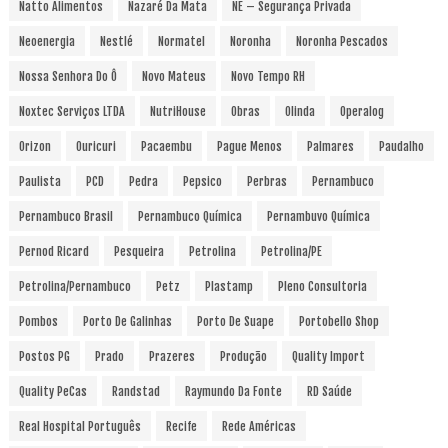
Natto Alimentos
Nazaré Da Mata
NE – Segurança Privada
Neoenergia
Nestlé
Normatel
Noronha
Noronha Pescados
Nossa Senhora Do Ô
Novo Mateus
Novo Tempo RH
Noxtec Serviços LTDA
NutriHouse
Obras
Olinda
Operalog
Orizon
Ouricuri
Pacaembu
Pague Menos
Palmares
Paudalho
Paulista
PCD
Pedra
Pepsico
Perbras
Pernambuco
Pernambuco Brasil
Pernambuco Química
Pernambuvo Química
Pernod Ricard
Pesqueira
Petrolina
Petrolina/PE
Petrolina/Pernambuco
Petz
Plastamp
Pleno Consultoria
Pombos
Porto De Galinhas
Porto De Suape
Portobello Shop
Postos PG
Prado
Prazeres
Produção
Quality Import
Quality PeCas
Randstad
Raymundo Da Fonte
RD Saúde
Real Hospital Português
Recife
Rede Américas