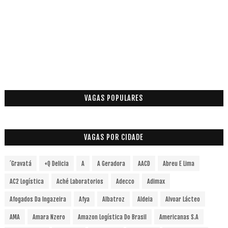
VAGAS POPULARES
VAGAS POR CIDADE
´Gravatá
+Q Delicia
A
A Geradora
AACD
Abreu E Lima
AC2 Logística
Aché Laboratorios
Adecco
Adimax
Afogados Da Ingazeira
Afya
Albatroz
Aldeia
Alvoar Lácteo
AMA
Amara Nzero
Amazon Logística Do Brasil
Americanas S.A