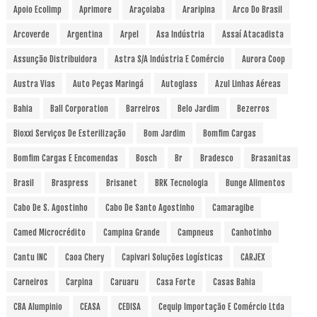
Apoio Ecolimp
Aprimore
Araçoiaba
Araripina
Arco Do Brasil
Arcoverde
Argentina
Arpel
Asa Indústria
Assaí Atacadista
Assunção Distribuidora
Astra S/A Indústria E Comércio
Aurora Coop
Austra Vias
Auto Peças Maringá
Autoglass
Azul Linhas Aéreas
Bahia
Ball Corporation
Barreiros
Belo Jardim
Bezerros
Bioxxi Serviços De Esterilização
Bom Jardim
Bomfim Cargas
Bomfim Cargas E Encomendas
Bosch
Br
Bradesco
Brasanitas
Brasil
Braspress
Brisanet
BRK Tecnologia
Bunge Alimentos
Cabo De S. Agostinho
Cabo De Santo Agostinho
Camaragibe
Camed Microcrédito
Campina Grande
Campneus
Canhotinho
Cantu INC
Caoa Chery
Capivari Soluções Logísticas
CARJEX
Carneiros
Carpina
Caruaru
Casa Forte
Casas Bahia
CBA Alumpinio
CEASA
CEDISA
Cequip Importação E Comércio Ltda