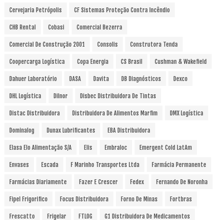
Cervejaria Petrópolis
CF Sistemas Proteção Contra Incêndio
CHB Rental
Cobasi
Comercial Bezerra
Comercial De Construção 2001
Consolis
Construtora Tenda
Coopercarga Logística
Copa Energia
CS Brasil
Cushman & Wakefield
Dahuer Laboratório
DASA
Davita
DB Diagnósticos
Dexco
DHL Logística
Dilnor
Disbec Distribuidora De Tintas
Distac Distribuidora
Distribuidora De Alimentos Marfim
DMX Logística
Dominalog
Dunax Lubrificantes
EBA Distribuidora
Elasa Elo Alimentação S/A
Elis
Embraloc
Emergent Cold LatAm
Envases
Escada
F Marinho Transportes Ltda
Farmácia Permanente
Farmácias Diariamente
Fazer E Crescer
Fedex
Fernando De Noronha
Fipel Frigorifico
Focus Distribuidora
Forno De Minas
Fortbras
Frescatto
Frigelar
FTLOG
G1 Distribuidora De Medicamentos