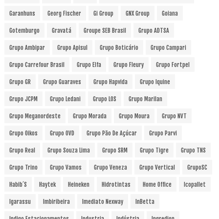
Garanhuns
Georg Fischer
Gi Group
GNX Group
Goiana
Gotemburgo
Gravatá
Groupe SEB Brasil
Grupo ADTSA
Grupo Ambipar
Grupo Apisul
Grupo Boticário
Grupo Campari
Grupo Carrefour Brasil
Grupo Elfa
Grupo Fleury
Grupo Fortpel
Grupo GR
Grupo Guaraves
Grupo Hapvida
Grupo Iquine
Grupo JCPM
Grupo Ledani
Grupo LOS
Grupo Marilan
Grupo Meganordeste
Grupo Morada
Grupo Moura
Grupo NVT
Grupo Oikos
Grupo OVD
Grupo Pão De Açúcar
Grupo Parvi
Grupo Real
Grupo Souza Lima
Grupo SRM
Grupo Tigre
Grupo TNS
Grupo Trino
Grupo Vamos
Grupo Veneza
Grupo Vertical
GrupoSC
Habib´s
Haytek
Heineken
Hidrotintas
Home Office
Icopallet
Igarassu
Imbiribeira
Imediato Nexway
InBetta
Indigo Estacionamentos
Industria
Indústria
Ingredion