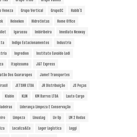
o Veneza
Grupo Vertical
GrupoSC
Habib´s
ek
Heineken
Hidrotintas
Home Office
llet
Igarassu
Imbiribeira
Imediato Nexway
tta
Indigo Estacionamentos
Industria
stria
Ingredion
Instituto Euvaldo Lodi
uca
Itapissuma
J&T Express
atão Dos Guararapes
Jamef Transportes
rasil
JETSHR LTDA
JR Distribuição
JS Peças
Klabin
KLIN
KM Barros LTDA
Lauto Cargo
Madeiras
Liderança Limpeza E Conservação
eiro
Limpeza
LinusLog
Liv Up
LM 2 Rodas
iza
Localiza&Co
Loger Logística
Loggi