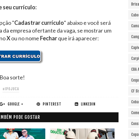
Bris
e seu currículo:
Cabo
pção "
Cadastrar currículo
" abaixo e você será
Cama
ra da empresa ofertante da vaga, se mostrar um
Cam
 no
X
ou no nome
Fechar
que irá aparecer:
Capi
Carp
CBA 
Boa sorte!
Cequ
#IPOJUCA
CF S
Coba
GOOGLE +
PINTEREST
LINKEDIN
Come
AMBÉM PODE GOSTAR
Cons
Copa