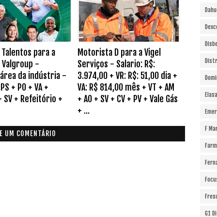
Dahu
Dexc
Disb
 Talentos para a
Motorista D para a Vigel
Dist
a Valgroup -
Serviços - Salario: R$:
área da indústria -
3.974,00 + VR: R$: 51,00 dia +
Domi
 PS + PO + VA +
VA: R$ 814,00 mês + VT + AM
Elas
 SV + Refeitório +
+ AO + SV + CV + PV + Vale Gás
+ ...
Emer
F Ma
E UM COMENTÁRIO
Farm
Fern
Focu
Fres
G1 D