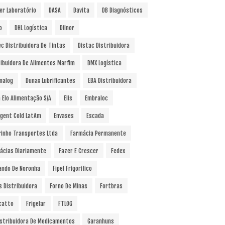
er Laboratório
DASA
Davita
DB Diagnósticos
o
DHL Logística
Dilnor
ec Distribuidora De Tintas
Distac Distribuidora
ribuidora De Alimentos Marfim
DMX Logística
nalog
Dunax Lubrificantes
EBA Distribuidora
a Elo Alimentação S/A
Elis
Embraloc
gent Cold LatAm
Envases
Escada
rinho Transportes Ltda
Farmácia Permanente
ácias Diariamente
Fazer E Crescer
Fedex
ando De Noronha
Fipel Frigorifico
s Distribuidora
Forno De Minas
Fortbras
catto
Frigelar
FTLOG
istribuidora De Medicamentos
Garanhuns