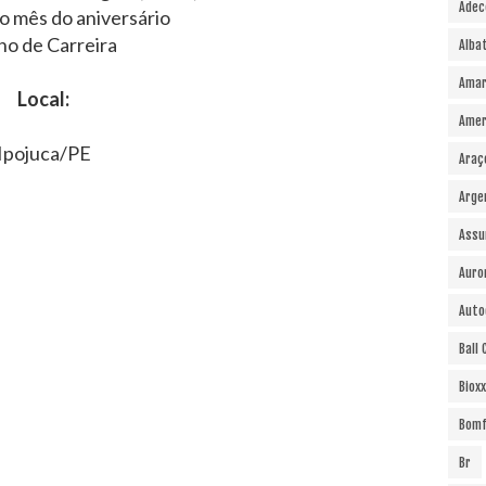
Adec
o mês do aniversário
no de Carreira
Alba
Amar
Local:
Amer
Ipojuca/PE
Araç
Arge
Assu
Auro
Auto
Ball
Bioxx
Bomf
Br