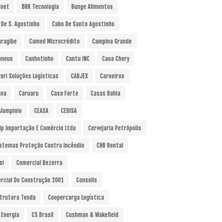
anet
BRK Tecnologia
Bunge Alimentos
 De S. Agostinho
Cabo De Santo Agostinho
ragibe
Camed Microcrédito
Campina Grande
pneus
Canhotinho
Cantu INC
Caoa Chery
vari Soluções Logísticas
CARJEX
Carneiros
ina
Caruaru
Casa Forte
Casas Bahia
Alumpinio
CEASA
CEDISA
ip Importação E Comércio Ltda
Cervejaria Petrópolis
istemas Proteção Contra Incêndio
CHB Rental
si
Comercial Bezerra
rcial De Construção 2001
Consolis
trutora Tenda
Coopercarga Logística
 Energia
CS Brasil
Cushman & Wakefield