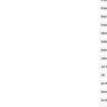
Grup
Hayt
Icopa
InBe
Indú
Ipoj
Jabo
Jet B
JSL
Léo 
Limo
Local