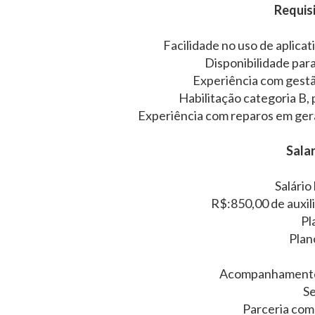
Requisi
Facilidade no uso de aplica
Disponibilidade para
Experiência com gestã
Habilitação categoria B,
Experiência com reparos em gera
Salar
Salário
R$:850,00 de auxil
Pl
Plan
Acompanhamento p
Se
Parceria com 