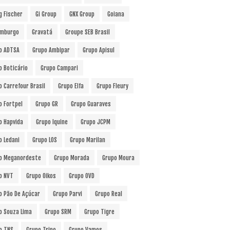
g Fischer
Gi Group
GNX Group
Goiana
mburgo
Gravatá
Groupe SEB Brasil
o ADTSA
Grupo Ambipar
Grupo Apisul
o Boticário
Grupo Campari
o Carrefour Brasil
Grupo Elfa
Grupo Fleury
o Fortpel
Grupo GR
Grupo Guaraves
o Hapvida
Grupo Iquine
Grupo JCPM
o Ledani
Grupo LOS
Grupo Marilan
o Meganordeste
Grupo Morada
Grupo Moura
o NVT
Grupo Oikos
Grupo OVD
o Pão De Açúcar
Grupo Parvi
Grupo Real
o Souza Lima
Grupo SRM
Grupo Tigre
o TNS
Grupo Trino
Grupo Vamos