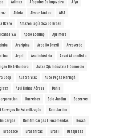
co
Adimax
Afogados Da Ingazeira
Afya
troz
Aldeia
Alvoar Lácteo
AMA
a Nzero
Amazon Logística Do Brasil
icanas S.A
Apoio Ecolimp
Aprimore
oiaba
Araripina
Arco Do Brasil
Arcoverde
ntina
Arpel
Asa Indústria
Assaí Atacadista
nção Distribuidora
Astra S/A Indústria E Comércio
ra Coop
Austra Vias
Auto Peças Maringá
glass
Azul Linhas Aéreas
Bahia
 Corporation
Barreiros
Belo Jardim
Bezerros
i Serviços De Esterilização
Bom Jardim
im Cargas
Bomfim Cargas E Encomendas
Bosch
Bradesco
Brasanitas
Brasil
Braspress