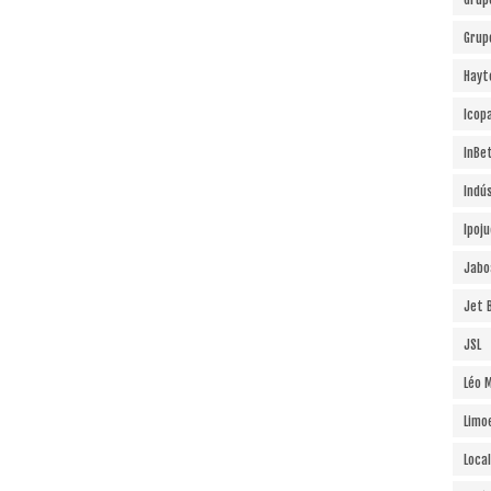
Grup
Hayt
Icopa
InBe
Indú
Ipoj
Jabo
Jet B
JSL
Léo 
Limo
Local