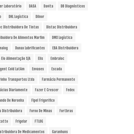
er Laboratório
DASA
Davita
DB Diagnósticos
o
DHL Logística
Dilnor
ec Distribuidora De Tintas
Distac Distribuidora
ribuidora De Alimentos Marfim
DMX Logística
nalog
Dunax Lubrificantes
EBA Distribuidora
a Elo Alimentação S/A
Elis
Embraloc
gent Cold LatAm
Envases
Escada
rinho Transportes Ltda
Farmácia Permanente
ácias Diariamente
Fazer E Crescer
Fedex
ando De Noronha
Fipel Frigorifico
s Distribuidora
Forno De Minas
Fortbras
catto
Frigelar
FTLOG
istribuidora De Medicamentos
Garanhuns