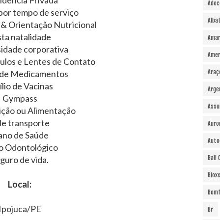
idência Privada
Adec
 por tempo de serviço
Alba
 & Orientação Nutricional
ta natalidade
Amar
idade corporativa
Amer
los e Lentes de Contato
o de Medicamentos
Araç
ílio de Vacinas
Arge
Gympass
Assu
ição ou Alimentação
le transporte
Auro
ano de Saúde
Auto
o Odontológico
guro de vida.
Ball
Bioxx
Local:
Bomf
Ipojuca/PE
Br