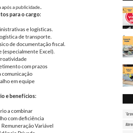
 após a publicidade..
tos para o cargo:
istrativas e logísticas.
ogística de transporte.
ico de documentação fiscal.
e (especialmente Excel).
roatividade
timento com prazos
 comunicação
alho em equipe
io e benefícios:
ario a combinar
´Gra
ilho com deficiência
 Remuneração Variável
Abre