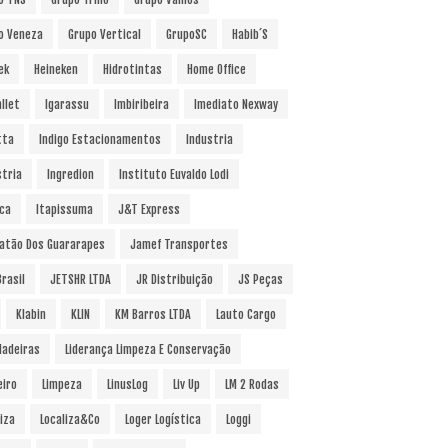
o Veneza
Grupo Vertical
GrupoSC
Habib´s
ek
Heineken
Hidrotintas
Home Office
llet
Igarassu
Imbiribeira
Imediato Nexway
tta
Indigo Estacionamentos
Industria
stria
Ingredion
Instituto Euvaldo Lodi
uca
Itapissuma
J&T Express
atão Dos Guararapes
Jamef Transportes
rasil
JETSHR LTDA
JR Distribuição
JS Peças
Klabin
KLIN
KM Barros LTDA
Lauto Cargo
Madeiras
Liderança Limpeza E Conservação
eiro
Limpeza
LinusLog
Liv Up
LM 2 Rodas
iza
Localiza&Co
Loger Logística
Loggi