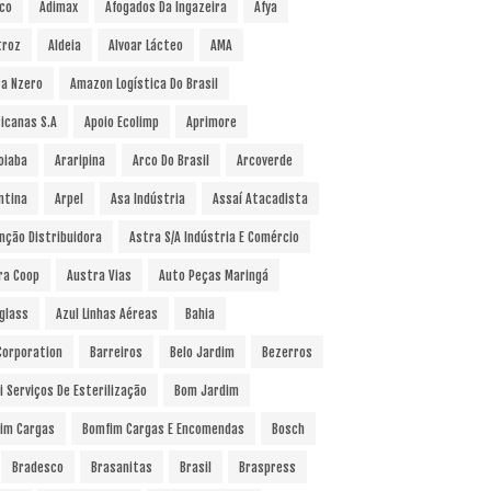
co
Adimax
Afogados Da Ingazeira
Afya
troz
Aldeia
Alvoar Lácteo
AMA
a Nzero
Amazon Logística Do Brasil
icanas S.A
Apoio Ecolimp
Aprimore
oiaba
Araripina
Arco Do Brasil
Arcoverde
ntina
Arpel
Asa Indústria
Assaí Atacadista
nção Distribuidora
Astra S/A Indústria E Comércio
ra Coop
Austra Vias
Auto Peças Maringá
glass
Azul Linhas Aéreas
Bahia
 Corporation
Barreiros
Belo Jardim
Bezerros
i Serviços De Esterilização
Bom Jardim
im Cargas
Bomfim Cargas E Encomendas
Bosch
Bradesco
Brasanitas
Brasil
Braspress