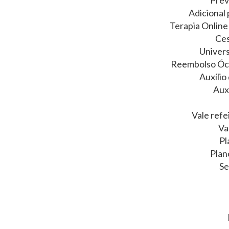
Prev
Adicional
Terapia Online
Ces
Univers
Reembolso Ócu
Auxíli
Aux
Vale refe
Va
Pl
Plan
Se