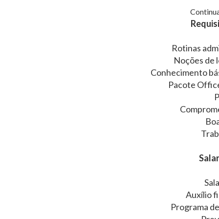
Continua
Requisi
Rotinas admin
Noções de l
Conhecimento bás
Pacote Offic
P
Comprome
Boa
Trab
Salar
Sal
Auxílio f
Programa de