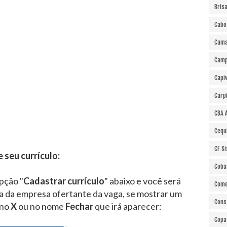
Bris
Cabo
Cama
Cam
Capi
Carp
CBA 
Cequ
CF S
e seu currículo:
Coba
pção "
Cadastrar currículo
" abaixo e você será
Come
ra da empresa ofertante da vaga, se mostrar um
Cons
 no
X
ou no nome
Fechar
que irá aparecer:
Copa