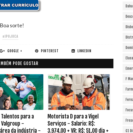
Dahu
Dexc
Boa sorte!
Disb
#IPOJUCA
Dist
Domi
GOOGLE +
PINTEREST
LINKEDIN
Elas
AMBÉM PODE GOSTAR
Emer
F Ma
Farm
Fern
Focu
 Talentos para a
Motorista D para a Vigel
Fres
a Valgroup -
Serviços - Salario: R$:
área da indústria -
3.974,00 + VR: R$: 51,00 dia +
G1 D