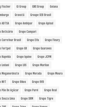
g Fischer
Gi Group
GNX Group
Goiana
mburgo
Gravatá
Groupe SEB Brasil
o ADTSA
Grupo Ambipar
Grupo Apisul
o Boticário
Grupo Campari
o Carrefour Brasil
Grupo Elfa
Grupo Fleury
o Fortpel
Grupo GR
Grupo Guaraves
o Hapvida
Grupo Iquine
Grupo JCPM
o Ledani
Grupo LOS
Grupo Marilan
o Meganordeste
Grupo Morada
Grupo Moura
o NVT
Grupo Oikos
Grupo OVD
o Pão De Açúcar
Grupo Parvi
Grupo Real
o Souza Lima
Grupo SRM
Grupo Tigre
o TNS
Grupo Trino
Grupo Vamos