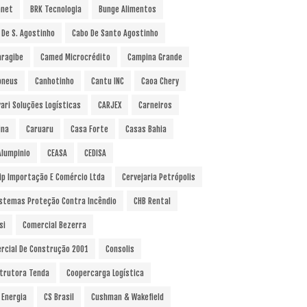
anet
BRK Tecnologia
Bunge Alimentos
 De S. Agostinho
Cabo De Santo Agostinho
ragibe
Camed Microcrédito
Campina Grande
pneus
Canhotinho
Cantu INC
Caoa Chery
vari Soluções Logísticas
CARJEX
Carneiros
ina
Caruaru
Casa Forte
Casas Bahia
Alumpinio
CEASA
CEDISA
ip Importação E Comércio Ltda
Cervejaria Petrópolis
istemas Proteção Contra Incêndio
CHB Rental
si
Comercial Bezerra
rcial De Construção 2001
Consolis
trutora Tenda
Coopercarga Logística
 Energia
CS Brasil
Cushman & Wakefield