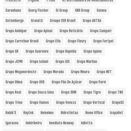
Frescatto
Frigelar
FTLOG
G1 Distribuidora De Medicamentos
Garanhuns
Georg Fischer
Gi Group
GNX Group
Goiana
Gotemburgo
Gravatá
Groupe SEB Brasil
Grupo ADTSA
Grupo Ambipar
Grupo Apisul
Grupo Boticário
Grupo Campari
Grupo Carrefour Brasil
Grupo Elfa
Grupo Fleury
Grupo Fortpel
Grupo GR
Grupo Guaraves
Grupo Hapvida
Grupo Iquine
Grupo JCPM
Grupo Ledani
Grupo LOS
Grupo Marilan
Grupo Meganordeste
Grupo Morada
Grupo Moura
Grupo NVT
Grupo Oikos
Grupo OVD
Grupo Pão De Açúcar
Grupo Parvi
Grupo Real
Grupo Souza Lima
Grupo SRM
Grupo Tigre
Grupo TNS
Grupo Trino
Grupo Vamos
Grupo Veneza
Grupo Vertical
GrupoSC
Habib´s
Haytek
Heineken
Hidrotintas
Home Office
Icopallet
Igarassu
Imbiribeira
Imediato Nexway
InBetta