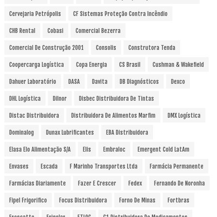
Cervejaria Petrópolis
CF Sistemas Proteção Contra Incêndio
CHB Rental
Cobasi
Comercial Bezerra
Comercial De Construção 2001
Consolis
Construtora Tenda
Coopercarga Logística
Copa Energia
CS Brasil
Cushman & Wakefield
Dahuer Laboratório
DASA
Davita
DB Diagnósticos
Dexco
DHL Logística
Dilnor
Disbec Distribuidora De Tintas
Distac Distribuidora
Distribuidora De Alimentos Marfim
DMX Logística
Dominalog
Dunax Lubrificantes
EBA Distribuidora
Elasa Elo Alimentação S/A
Elis
Embraloc
Emergent Cold LatAm
Envases
Escada
F Marinho Transportes Ltda
Farmácia Permanente
Farmácias Diariamente
Fazer E Crescer
Fedex
Fernando De Noronha
Fipel Frigorifico
Focus Distribuidora
Forno De Minas
Fortbras