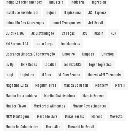
Indigo Estacionamentos
Industria
Indústria
Ingredion
Instituto Euvaldo Lodi
Ipojuca
Itapissuma
J&T Express
Jaboatão Dos Guararapes
Jamef Transportes
Jet Brasil
JETSHR LTDA
JR Distribuição
JS Peças
JSL
Klabin
KLIN
KM Barros LTDA
Lauto Cargo
Léo Madeiras
Liderança Limpeza E Conservação
Limoeiro
Limpeza
LinusLog
Liv Up
LM 2 Rodas
Localiza
Localiza&Co
Loger Logística
Loggi
Logística
M Dias
M. Dias Branco
Maersk APM Terminals
Magazine Luiza
Magnum Tires
Makita Do Brasil
Manserv
Marelli
Marfim Distribuidora
Marfim Distrivuidora
Martin Brower
Master Flavor
Masterboi Alimentos
Mavine Revestimentos
MCM Montagens
Mercado Livre
Minas Gerais
Moreno
Movecta
Mundo Do Cabeleireiro
Muro Alto
Musashi Do Brasil