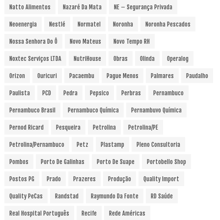
Natto Alimentos
Nazaré Da Mata
NE – Segurança Privada
Neoenergia
Nestlé
Normatel
Noronha
Noronha Pescados
Nossa Senhora Do Ô
Novo Mateus
Novo Tempo RH
Noxtec Serviços LTDA
NutriHouse
Obras
Olinda
Operalog
Orizon
Ouricuri
Pacaembu
Pague Menos
Palmares
Paudalho
Paulista
PCD
Pedra
Pepsico
Perbras
Pernambuco
Pernambuco Brasil
Pernambuco Química
Pernambuvo Química
Pernod Ricard
Pesqueira
Petrolina
Petrolina/PE
Petrolina/Pernambuco
Petz
Plastamp
Pleno Consultoria
Pombos
Porto De Galinhas
Porto De Suape
Portobello Shop
Postos PG
Prado
Prazeres
Produção
Quality Import
Quality PeCas
Randstad
Raymundo Da Fonte
RD Saúde
Real Hospital Português
Recife
Rede Américas