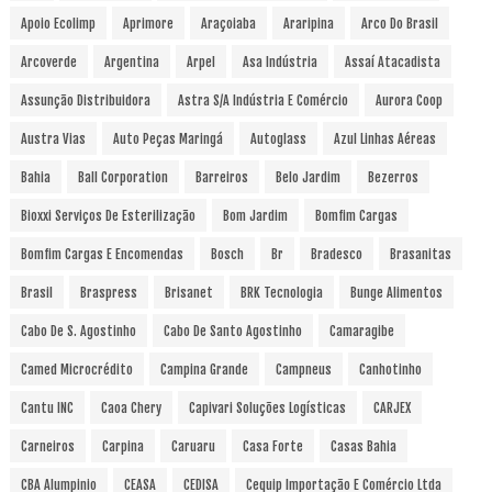
Apoio Ecolimp
Aprimore
Araçoiaba
Araripina
Arco Do Brasil
Arcoverde
Argentina
Arpel
Asa Indústria
Assaí Atacadista
Assunção Distribuidora
Astra S/A Indústria E Comércio
Aurora Coop
Austra Vias
Auto Peças Maringá
Autoglass
Azul Linhas Aéreas
Bahia
Ball Corporation
Barreiros
Belo Jardim
Bezerros
Bioxxi Serviços De Esterilização
Bom Jardim
Bomfim Cargas
Bomfim Cargas E Encomendas
Bosch
Br
Bradesco
Brasanitas
Brasil
Braspress
Brisanet
BRK Tecnologia
Bunge Alimentos
Cabo De S. Agostinho
Cabo De Santo Agostinho
Camaragibe
Camed Microcrédito
Campina Grande
Campneus
Canhotinho
Cantu INC
Caoa Chery
Capivari Soluções Logísticas
CARJEX
Carneiros
Carpina
Caruaru
Casa Forte
Casas Bahia
CBA Alumpinio
CEASA
CEDISA
Cequip Importação E Comércio Ltda