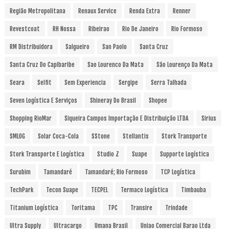
Região Metropolitana
Renaux Service
Renda Extra
Renner
Revestcoat
RH Nossa
Ribeirao
Rio De Janeiro
Rio Formoso
RM Distribuidora
Salgueiro
San Paolo
Santa Cruz
Santa Cruz Do Capibaribe
Sao Lourenco Da Mata
São Lourenço Da Mata
Seara
Selfit
Sem Experiencia
Sergipe
Serra Talhada
Seven Logística E Serviços
Shineray Do Brasil
Shopee
Shopping RioMar
Siqueira Campos Importação E Distribuição LTDA
Sirius
SMLOG
Solar Coca-Cola
SStone
Stellantis
Stork Transporte
Stork Transporte E Logística
Studio Z
Suape
Supporte Logística
Surubim
Tamandaré
Tamandaré; Rio Formoso
TCP Logística
TechPark
Tecon Suape
TECPEL
Termaco Logística
Timbauba
Titanium Logística
Toritama
TPC
Transire
Trindade
Ultra Supply
Ultracargo
Umana Brasil
Uniao Comercial Barao Ltda