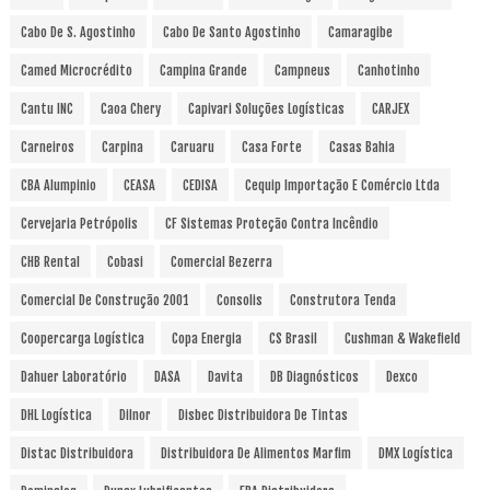
Cabo De S. Agostinho
Cabo De Santo Agostinho
Camaragibe
Camed Microcrédito
Campina Grande
Campneus
Canhotinho
Cantu INC
Caoa Chery
Capivari Soluções Logísticas
CARJEX
Carneiros
Carpina
Caruaru
Casa Forte
Casas Bahia
CBA Alumpinio
CEASA
CEDISA
Cequip Importação E Comércio Ltda
Cervejaria Petrópolis
CF Sistemas Proteção Contra Incêndio
CHB Rental
Cobasi
Comercial Bezerra
Comercial De Construção 2001
Consolis
Construtora Tenda
Coopercarga Logística
Copa Energia
CS Brasil
Cushman & Wakefield
Dahuer Laboratório
DASA
Davita
DB Diagnósticos
Dexco
DHL Logística
Dilnor
Disbec Distribuidora De Tintas
Distac Distribuidora
Distribuidora De Alimentos Marfim
DMX Logística