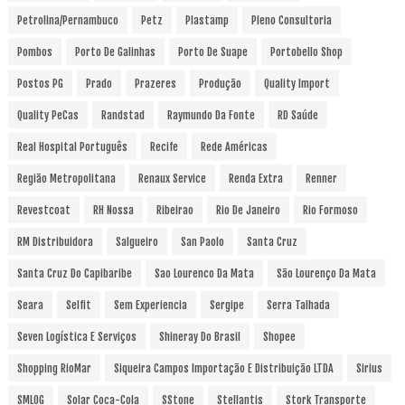
Petrolina/Pernambuco
Petz
Plastamp
Pleno Consultoria
Pombos
Porto De Galinhas
Porto De Suape
Portobello Shop
Postos PG
Prado
Prazeres
Produção
Quality Import
Quality PeCas
Randstad
Raymundo Da Fonte
RD Saúde
Real Hospital Português
Recife
Rede Américas
Região Metropolitana
Renaux Service
Renda Extra
Renner
Revestcoat
RH Nossa
Ribeirao
Rio De Janeiro
Rio Formoso
RM Distribuidora
Salgueiro
San Paolo
Santa Cruz
Santa Cruz Do Capibaribe
Sao Lourenco Da Mata
São Lourenço Da Mata
Seara
Selfit
Sem Experiencia
Sergipe
Serra Talhada
Seven Logística E Serviços
Shineray Do Brasil
Shopee
Shopping RioMar
Siqueira Campos Importação E Distribuição LTDA
Sirius
SMLOG
Solar Coca-Cola
SStone
Stellantis
Stork Transporte