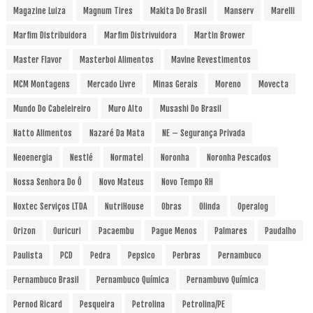
Magazine Luiza
Magnum Tires
Makita Do Brasil
Manserv
Marelli
Marfim Distribuidora
Marfim Distrivuidora
Martin Brower
Master Flavor
Masterboi Alimentos
Mavine Revestimentos
MCM Montagens
Mercado Livre
Minas Gerais
Moreno
Movecta
Mundo Do Cabeleireiro
Muro Alto
Musashi Do Brasil
Natto Alimentos
Nazaré Da Mata
NE – Segurança Privada
Neoenergia
Nestlé
Normatel
Noronha
Noronha Pescados
Nossa Senhora Do Ô
Novo Mateus
Novo Tempo RH
Noxtec Serviços LTDA
NutriHouse
Obras
Olinda
Operalog
Orizon
Ouricuri
Pacaembu
Pague Menos
Palmares
Paudalho
Paulista
PCD
Pedra
Pepsico
Perbras
Pernambuco
Pernambuco Brasil
Pernambuco Química
Pernambuvo Química
Pernod Ricard
Pesqueira
Petrolina
Petrolina/PE