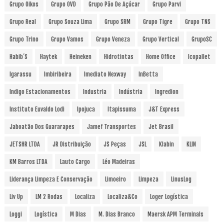
Grupo Oikos
Grupo OVD
Grupo Pão De Açúcar
Grupo Parvi
Grupo Real
Grupo Souza Lima
Grupo SRM
Grupo Tigre
Grupo TNS
Grupo Trino
Grupo Vamos
Grupo Veneza
Grupo Vertical
GrupoSC
Habib´s
Haytek
Heineken
Hidrotintas
Home Office
Icopallet
Igarassu
Imbiribeira
Imediato Nexway
InBetta
Indigo Estacionamentos
Industria
Indústria
Ingredion
Instituto Euvaldo Lodi
Ipojuca
Itapissuma
J&T Express
Jaboatão Dos Guararapes
Jamef Transportes
Jet Brasil
JETSHR LTDA
JR Distribuição
JS Peças
JSL
Klabin
KLIN
KM Barros LTDA
Lauto Cargo
Léo Madeiras
Liderança Limpeza E Conservação
Limoeiro
Limpeza
LinusLog
Liv Up
LM 2 Rodas
Localiza
Localiza&Co
Loger Logística
Loggi
Logística
M Dias
M. Dias Branco
Maersk APM Terminals