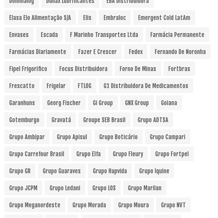
Dominalog
Dunax Lubrificantes
EBA Distribuidora
Elasa Elo Alimentação S/A
Elis
Embraloc
Emergent Cold LatAm
Envases
Escada
F Marinho Transportes Ltda
Farmácia Permanente
Farmácias Diariamente
Fazer E Crescer
Fedex
Fernando De Noronha
Fipel Frigorifico
Focus Distribuidora
Forno De Minas
Fortbras
Frescatto
Frigelar
FTLOG
G1 Distribuidora De Medicamentos
Garanhuns
Georg Fischer
Gi Group
GNX Group
Goiana
Gotemburgo
Gravatá
Groupe SEB Brasil
Grupo ADTSA
Grupo Ambipar
Grupo Apisul
Grupo Boticário
Grupo Campari
Grupo Carrefour Brasil
Grupo Elfa
Grupo Fleury
Grupo Fortpel
Grupo GR
Grupo Guaraves
Grupo Hapvida
Grupo Iquine
Grupo JCPM
Grupo Ledani
Grupo LOS
Grupo Marilan
Grupo Meganordeste
Grupo Morada
Grupo Moura
Grupo NVT