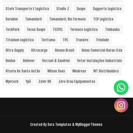
Stork Transporte E Logística
Studio Z
Suape
Supporte Logística
Surubim
Tamandaré
Tamandaré; Rio Formoso
TCP Logística
TechPark
Tecon Suape
TECPEL
Termaco Logística
Timbauba
Titanium Logística
Toritama
TPC
Transire
Trindade
Ultra Supply
Ultracargo
Umana Brasil
Uniao Comercial Barao Ltda
Unidas
Unilever
Verzani & Sandrini
Vetor Instalações Industriais
Vitoria De Santo Antão
Wilson Sons
Windrose
WT Distribuidora
Wyntech
Ypê
Zafer RH
Zero Grau Equipamentos
Created By
Sora Templates
&
MyBloggerThemes