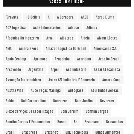
VAGAS POR CIDADE
´Gravatá
+Q Delicia
A
A Geradora
AACD
Abreu E Lima
AC2 Logística
Aché Laboratorios
Adecco
Adimax
Afogados Da Ingazeira
Afya
Albatroz
Aldeia
Alvoar Lácteo
AMA
Amara Nzero
Amazon Logística Do Brasil
Americanas S.A
Apoio Ecolimp
Aprimore
Araçoiaba
Araripina
Arco Do Brasil
Arcoverde
Argentina
Arpel
Asa Indústria
Assaí Atacadista
Assunção Distribuidora
Astra S/A Indústria E Comércio
Aurora Coop
Austra Vias
Auto Peças Maringá
Autoglass
Azul Linhas Aéreas
Bahia
Ball Corporation
Barreiros
Belo Jardim
Bezerros
Bioxxi Serviços De Esterilização
Bom Jardim
Bomfim Cargas
Bomfim Cargas E Encomendas
Bosch
Br
Bradesco
Brasanitas
Brasil
Braspress
Brisanet
BRK Tecnologia
Bunge Alimentos