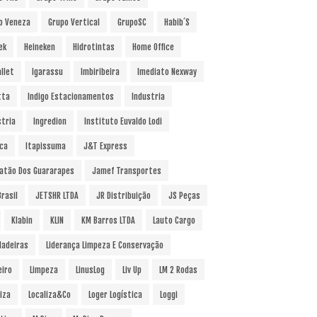
o Veneza
Grupo Vertical
GrupoSC
Habib´s
ek
Heineken
Hidrotintas
Home Office
llet
Igarassu
Imbiribeira
Imediato Nexway
tta
Indigo Estacionamentos
Industria
stria
Ingredion
Instituto Euvaldo Lodi
uca
Itapissuma
J&T Express
atão Dos Guararapes
Jamef Transportes
rasil
JETSHR LTDA
JR Distribuição
JS Peças
Klabin
KLIN
KM Barros LTDA
Lauto Cargo
Madeiras
Liderança Limpeza E Conservação
eiro
Limpeza
LinusLog
Liv Up
LM 2 Rodas
iza
Localiza&Co
Loger Logística
Loggi