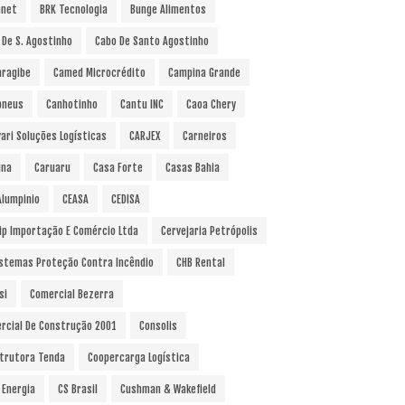
anet
BRK Tecnologia
Bunge Alimentos
 De S. Agostinho
Cabo De Santo Agostinho
ragibe
Camed Microcrédito
Campina Grande
pneus
Canhotinho
Cantu INC
Caoa Chery
vari Soluções Logísticas
CARJEX
Carneiros
ina
Caruaru
Casa Forte
Casas Bahia
Alumpinio
CEASA
CEDISA
ip Importação E Comércio Ltda
Cervejaria Petrópolis
istemas Proteção Contra Incêndio
CHB Rental
si
Comercial Bezerra
rcial De Construção 2001
Consolis
trutora Tenda
Coopercarga Logística
 Energia
CS Brasil
Cushman & Wakefield