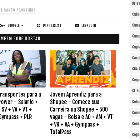
Bris
DE SANTO AGOSTINHO
Cabo
Cama
GOOGLE +
PINTEREST
LINKEDIN
Cam
AMBÉM PODE GOSTAR
Capi
Carp
CBA 
Cequ
CF S
Transportes para a
Jovem Aprendiz para a
rower - Salario +
Shopee - Comece sua
Coba
 SV + VA + VT +
Carreira na Shopee - 500
Come
 Gympass + PLR
vagas - Bolsa e AO + AM + VT
+ VR + VA + Gympass +
Cons
TotalPass
Copa