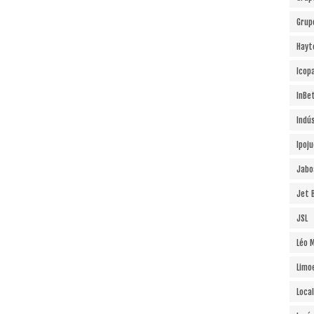
Grup
Hayt
Icopa
InBe
Indú
Ipoj
Jabo
Jet B
JSL
Léo 
Limo
Local