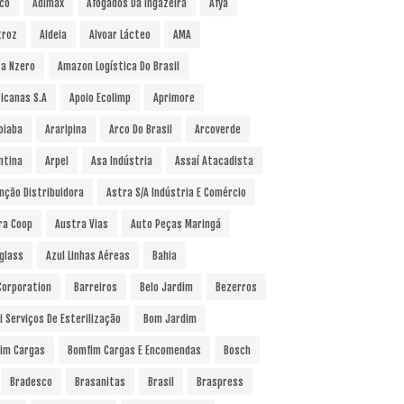
co
Adimax
Afogados Da Ingazeira
Afya
troz
Aldeia
Alvoar Lácteo
AMA
a Nzero
Amazon Logística Do Brasil
icanas S.A
Apoio Ecolimp
Aprimore
oiaba
Araripina
Arco Do Brasil
Arcoverde
ntina
Arpel
Asa Indústria
Assaí Atacadista
nção Distribuidora
Astra S/A Indústria E Comércio
ra Coop
Austra Vias
Auto Peças Maringá
glass
Azul Linhas Aéreas
Bahia
 Corporation
Barreiros
Belo Jardim
Bezerros
i Serviços De Esterilização
Bom Jardim
im Cargas
Bomfim Cargas E Encomendas
Bosch
Bradesco
Brasanitas
Brasil
Braspress