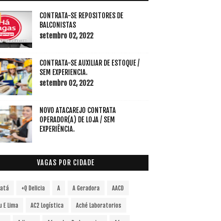
CONTRATA-SE REPOSITORES DE
BALCONISTAS
setembro 02, 2022
CONTRATA-SE AUXILIAR DE ESTOQUE /
SEM EXPERIENCIA.
setembro 02, 2022
NOVO ATACAREJO CONTRATA
OPERADOR(A) DE LOJA / SEM
EXPERIÊNCIA.
VAGAS POR CIDADE
vatá
+Q Delicia
A
A Geradora
AACD
u E Lima
AC2 Logística
Aché Laboratorios