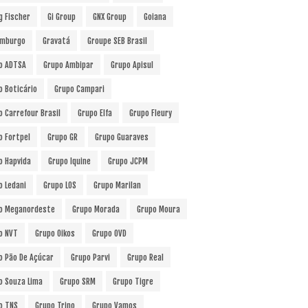
g Fischer
Gi Group
GNX Group
Goiana
mburgo
Gravatá
Groupe SEB Brasil
o ADTSA
Grupo Ambipar
Grupo Apisul
o Boticário
Grupo Campari
o Carrefour Brasil
Grupo Elfa
Grupo Fleury
o Fortpel
Grupo GR
Grupo Guaraves
o Hapvida
Grupo Iquine
Grupo JCPM
o Ledani
Grupo LOS
Grupo Marilan
o Meganordeste
Grupo Morada
Grupo Moura
o NVT
Grupo Oikos
Grupo OVD
o Pão De Açúcar
Grupo Parvi
Grupo Real
o Souza Lima
Grupo SRM
Grupo Tigre
o TNS
Grupo Trino
Grupo Vamos