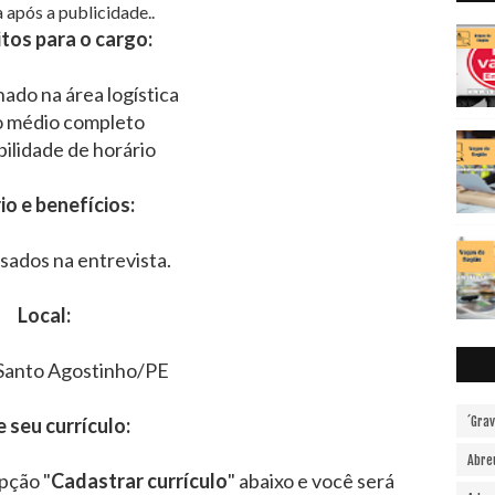
 após a publicidade..
tos para o cargo:
hado na área logística
o médio completo
bilidade de horário
io e benefícios:
sados na entrevista.
Local:
Santo Agostinho/PE
e seu currículo:
´Gra
Abre
pção "
Cadastrar currículo
" abaixo e você será