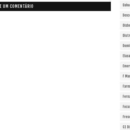
Dahu
E UM COMENTÁRIO
Dexc
Disb
Dist
Domi
Elas
Emer
F Ma
Farm
Fern
Focu
Fres
G1 D