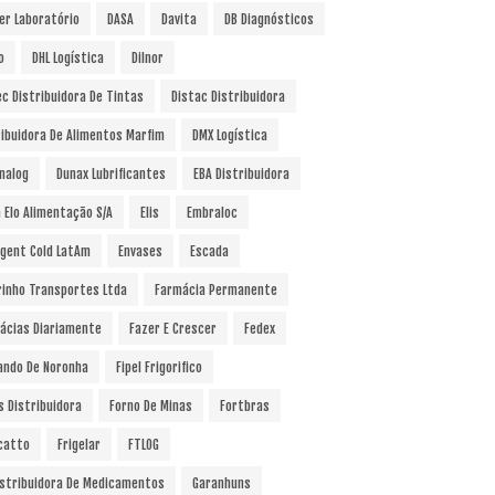
er Laboratório
DASA
Davita
DB Diagnósticos
o
DHL Logística
Dilnor
ec Distribuidora De Tintas
Distac Distribuidora
ribuidora De Alimentos Marfim
DMX Logística
nalog
Dunax Lubrificantes
EBA Distribuidora
a Elo Alimentação S/A
Elis
Embraloc
gent Cold LatAm
Envases
Escada
rinho Transportes Ltda
Farmácia Permanente
ácias Diariamente
Fazer E Crescer
Fedex
ando De Noronha
Fipel Frigorifico
s Distribuidora
Forno De Minas
Fortbras
catto
Frigelar
FTLOG
istribuidora De Medicamentos
Garanhuns