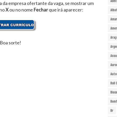
Adec
ra da empresa ofertante da vaga, se mostrar um
 no
X
ou no nome
Fechar
que irá aparecer:
Alba
Amar
Amer
Araç
Boa sorte!
Arge
Assu
Auro
Auto
Ball
Bioxx
Bomf
Br