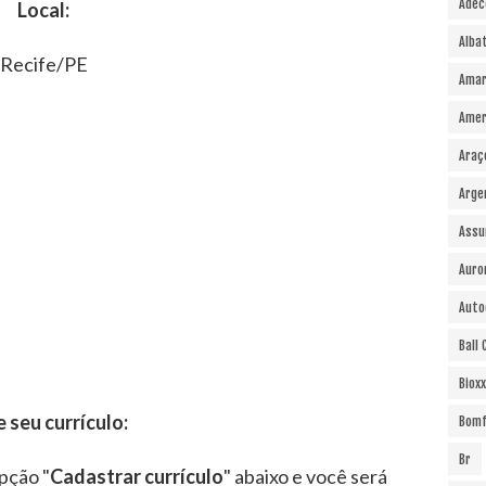
Adec
Local:
Alba
Recife/PE
Amar
Amer
Araç
Arge
Assu
Auro
Auto
Ball
Bioxx
e seu currículo:
Bomf
Br
pção "
Cadastrar currículo
" abaixo e você será