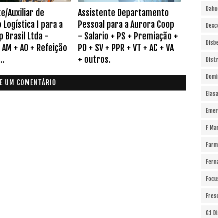
Dahu
e/Auxiliar de
Assistente Departamento
Logística I para a
Pessoal para a Aurora Coop
Dexc
 Brasil Ltda -
- Salario + PS + Premiação +
Disb
 AM + AO + Refeição
PO + SV + PPR + VT + AC + VA
..
+ outros.
Dist
Domi
E UM COMENTÁRIO
Elas
Emer
F Ma
Farm
Fern
Focu
Fres
G1 D