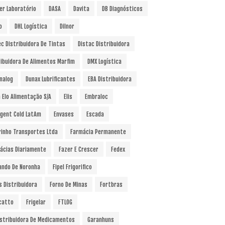
er Laboratório
DASA
Davita
DB Diagnósticos
o
DHL Logística
Dilnor
ec Distribuidora De Tintas
Distac Distribuidora
ribuidora De Alimentos Marfim
DMX Logística
nalog
Dunax Lubrificantes
EBA Distribuidora
a Elo Alimentação S/A
Elis
Embraloc
gent Cold LatAm
Envases
Escada
rinho Transportes Ltda
Farmácia Permanente
ácias Diariamente
Fazer E Crescer
Fedex
ando De Noronha
Fipel Frigorifico
s Distribuidora
Forno De Minas
Fortbras
catto
Frigelar
FTLOG
istribuidora De Medicamentos
Garanhuns