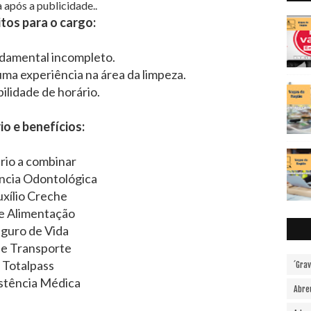
 após a publicidade..
tos para o cargo:
damental incompleto.
guma experiência na área da limpeza.
ilidade de horário.
io e benefícios:
ario a combinar
ncia Odontológica
xílio Creche
e Alimentação
guro de Vida
le Transporte
Totalpass
´Gra
stência Médica
Abre