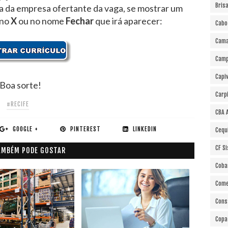
Bris
ra da empresa ofertante da vaga, se mostrar um
 no
X
ou no nome
Fechar
que irá aparecer:
Cabo
Cama
Cam
Capi
Boa sorte!
Carp
#RECIFE
CBA 
GOOGLE +
PINTEREST
LINKEDIN
Cequ
CF S
AMBÉM PODE GOSTAR
Coba
Come
Cons
Copa