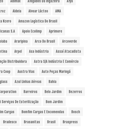
co
Adimax
Afogados Da Ingazeira
Afya
troz
Aldeia
Alvoar Lácteo
AMA
a Nzero
Amazon Logística Do Brasil
icanas S.A
Apoio Ecolimp
Aprimore
oiaba
Araripina
Arco Do Brasil
Arcoverde
ntina
Arpel
Asa Indústria
Assaí Atacadista
nção Distribuidora
Astra S/A Indústria E Comércio
ra Coop
Austra Vias
Auto Peças Maringá
glass
Azul Linhas Aéreas
Bahia
 Corporation
Barreiros
Belo Jardim
Bezerros
i Serviços De Esterilização
Bom Jardim
im Cargas
Bomfim Cargas E Encomendas
Bosch
Bradesco
Brasanitas
Brasil
Braspress