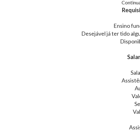
Continua
Requisi
Ensino fun
Desejável já ter tido al
Disponib
Salar
Sal
Assistê
Au
Val
Se
Va
Assi