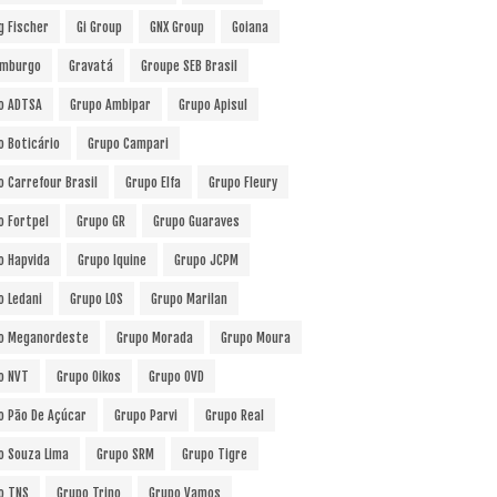
g Fischer
Gi Group
GNX Group
Goiana
mburgo
Gravatá
Groupe SEB Brasil
o ADTSA
Grupo Ambipar
Grupo Apisul
o Boticário
Grupo Campari
o Carrefour Brasil
Grupo Elfa
Grupo Fleury
o Fortpel
Grupo GR
Grupo Guaraves
o Hapvida
Grupo Iquine
Grupo JCPM
o Ledani
Grupo LOS
Grupo Marilan
o Meganordeste
Grupo Morada
Grupo Moura
o NVT
Grupo Oikos
Grupo OVD
o Pão De Açúcar
Grupo Parvi
Grupo Real
o Souza Lima
Grupo SRM
Grupo Tigre
o TNS
Grupo Trino
Grupo Vamos