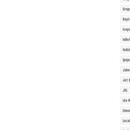
Grup
Hayt
Icopa
InBe
Indú
Ipoj
Jabo
Jet B
JSL
Léo 
Limo
Local