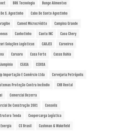
anet
BRK Tecnologia
Bunge Alimentos
 De S. Agostinho
Cabo De Santo Agostinho
ragibe
Camed Microcrédito
Campina Grande
pneus
Canhotinho
Cantu INC
Caoa Chery
vari Soluções Logísticas
CARJEX
Carneiros
ina
Caruaru
Casa Forte
Casas Bahia
Alumpinio
CEASA
CEDISA
ip Importação E Comércio Ltda
Cervejaria Petrópolis
istemas Proteção Contra Incêndio
CHB Rental
si
Comercial Bezerra
rcial De Construção 2001
Consolis
trutora Tenda
Coopercarga Logística
 Energia
CS Brasil
Cushman & Wakefield