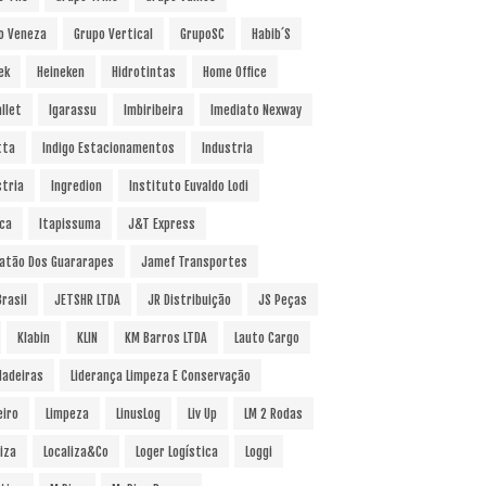
o Veneza
Grupo Vertical
GrupoSC
Habib´s
ek
Heineken
Hidrotintas
Home Office
llet
Igarassu
Imbiribeira
Imediato Nexway
tta
Indigo Estacionamentos
Industria
stria
Ingredion
Instituto Euvaldo Lodi
uca
Itapissuma
J&T Express
atão Dos Guararapes
Jamef Transportes
rasil
JETSHR LTDA
JR Distribuição
JS Peças
Klabin
KLIN
KM Barros LTDA
Lauto Cargo
Madeiras
Liderança Limpeza E Conservação
eiro
Limpeza
LinusLog
Liv Up
LM 2 Rodas
iza
Localiza&Co
Loger Logística
Loggi