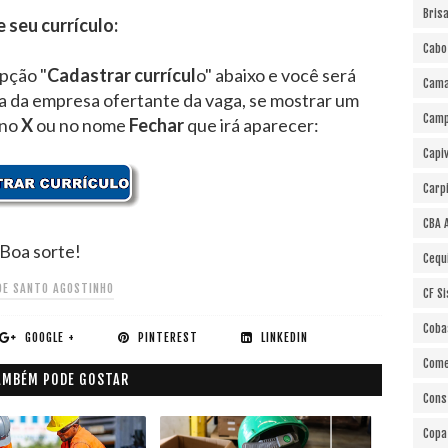
Bris
e seu currículo:
Cabo
opção "
Cadastrar currícul
o" abaixo e você será
Cama
ra da empresa ofertante da vaga, se mostrar um
Cam
 no
X
ou no nome
Fechar
que irá aparecer:
Capi
Carp
CBA 
Boa sorte!
Cequ
DE SANTO AGOSTINHO
CF S
Coba
GOOGLE +
PINTEREST
LINKEDIN
Come
AMBÉM PODE GOSTAR
Cons
Copa