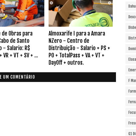
Dahu
Dexc
Disb
 de Obras para
Almoxarife I para a Amara
Dist
Cabo de Santo
NZero - Centro de
 - Salario: R$
Distribuição - Salario + PS +
Domi
+ VR + VT + SV + ...
PO + TotalPass + VA + VT +
Elas
DayOff + outros.
Emer
E UM COMENTÁRIO
F Ma
Farm
Fern
Focu
Fres
G1 D