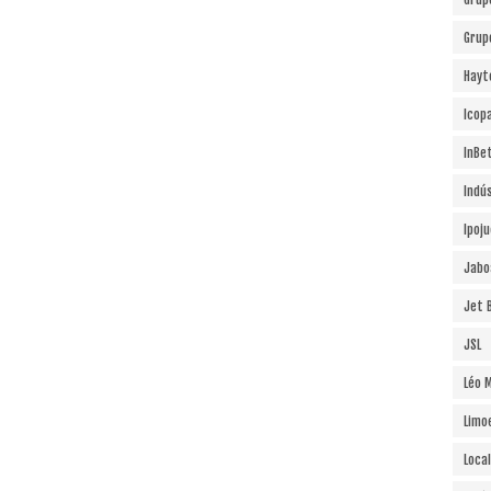
Grup
Hayt
Icopa
InBe
Indú
Ipoj
Jabo
Jet B
JSL
Léo 
Limo
Local