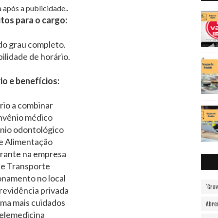
 após a publicidade..
tos para o cargo:
o grau completo.
ilidade de horário.
io e benefícios:
ario a combinar
vênio médico
nio odontológico
e Alimentação
rante na empresa
le Transporte
onamento no local
´Gra
revidência privada
ma mais cuidados
Abre
elemedicina