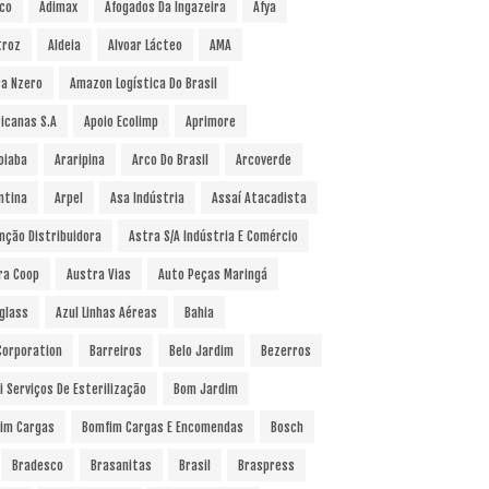
co
Adimax
Afogados Da Ingazeira
Afya
troz
Aldeia
Alvoar Lácteo
AMA
a Nzero
Amazon Logística Do Brasil
icanas S.A
Apoio Ecolimp
Aprimore
oiaba
Araripina
Arco Do Brasil
Arcoverde
ntina
Arpel
Asa Indústria
Assaí Atacadista
nção Distribuidora
Astra S/A Indústria E Comércio
ra Coop
Austra Vias
Auto Peças Maringá
glass
Azul Linhas Aéreas
Bahia
 Corporation
Barreiros
Belo Jardim
Bezerros
i Serviços De Esterilização
Bom Jardim
im Cargas
Bomfim Cargas E Encomendas
Bosch
Bradesco
Brasanitas
Brasil
Braspress