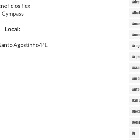
Adec
nefícios flex
Gympass
Alba
Amar
Local:
Amer
Santo Agostinho/PE
Araç
Arge
Assu
Auro
Auto
Ball
Bioxx
Bomf
Br