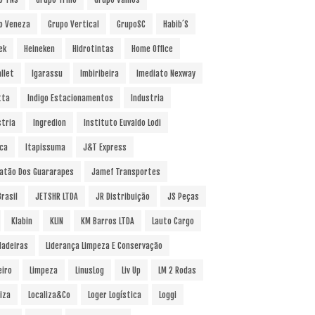
o Veneza
Grupo Vertical
GrupoSC
Habib´s
ek
Heineken
Hidrotintas
Home Office
llet
Igarassu
Imbiribeira
Imediato Nexway
tta
Indigo Estacionamentos
Industria
stria
Ingredion
Instituto Euvaldo Lodi
uca
Itapissuma
J&T Express
atão Dos Guararapes
Jamef Transportes
rasil
JETSHR LTDA
JR Distribuição
JS Peças
Klabin
KLIN
KM Barros LTDA
Lauto Cargo
Madeiras
Liderança Limpeza E Conservação
eiro
Limpeza
LinusLog
Liv Up
LM 2 Rodas
iza
Localiza&Co
Loger Logística
Loggi