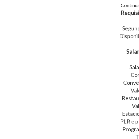
Continua
Requisi
Segund
Disponib
Salar
Sal
Con
Convê
Val
Restau
Va
Estaci
PLR e p
Progra
T