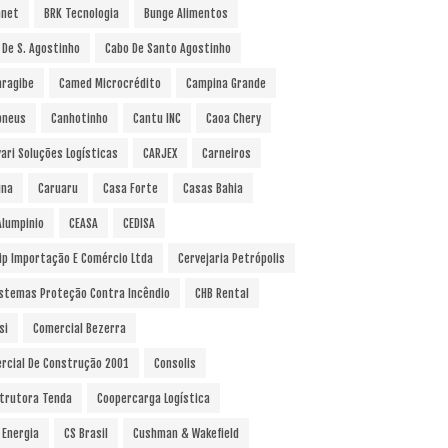
anet
BRK Tecnologia
Bunge Alimentos
 De S. Agostinho
Cabo De Santo Agostinho
ragibe
Camed Microcrédito
Campina Grande
pneus
Canhotinho
Cantu INC
Caoa Chery
vari Soluções Logísticas
CARJEX
Carneiros
ina
Caruaru
Casa Forte
Casas Bahia
Alumpinio
CEASA
CEDISA
ip Importação E Comércio Ltda
Cervejaria Petrópolis
istemas Proteção Contra Incêndio
CHB Rental
si
Comercial Bezerra
rcial De Construção 2001
Consolis
trutora Tenda
Coopercarga Logística
 Energia
CS Brasil
Cushman & Wakefield