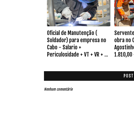
Oficial de Manutenção (
Servente
Soldador) para empresa no
obra no 
Cabo - Salario +
Agostinho
Periculosidade + VT + VR + ...
1.810,00 
POST
Nenhum comentário