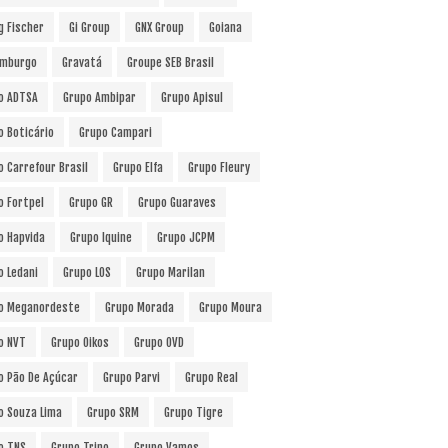
g Fischer
Gi Group
GNX Group
Goiana
mburgo
Gravatá
Groupe SEB Brasil
o ADTSA
Grupo Ambipar
Grupo Apisul
o Boticário
Grupo Campari
o Carrefour Brasil
Grupo Elfa
Grupo Fleury
o Fortpel
Grupo GR
Grupo Guaraves
o Hapvida
Grupo Iquine
Grupo JCPM
o Ledani
Grupo LOS
Grupo Marilan
o Meganordeste
Grupo Morada
Grupo Moura
o NVT
Grupo Oikos
Grupo OVD
o Pão De Açúcar
Grupo Parvi
Grupo Real
o Souza Lima
Grupo SRM
Grupo Tigre
o TNS
Grupo Trino
Grupo Vamos