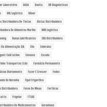
er Laboratório
DASA
Davita
DB Diagnósticos
o
DHL Logística
Dilnor
ec Distribuidora De Tintas
Distac Distribuidora
ribuidora De Alimentos Marfim
DMX Logística
nalog
Dunax Lubrificantes
EBA Distribuidora
a Elo Alimentação S/A
Elis
Embraloc
gent Cold LatAm
Envases
Escada
rinho Transportes Ltda
Farmácia Permanente
ácias Diariamente
Fazer E Crescer
Fedex
ando De Noronha
Fipel Frigorifico
s Distribuidora
Forno De Minas
Fortbras
catto
Frigelar
FTLOG
istribuidora De Medicamentos
Garanhuns