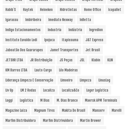
Habib´s
Haytek
Heineken
Hidrotintas
Home Office
Icopallet
Igarassu
Imbiribeira
Imediato Nexway
InBetta
Indigo Estacionamentos
Industria
Indústria
Ingredion
Instituto Euvaldo Lodi
Ipojuca
Itapissuma
J&T Express
Jaboatão Dos Guararapes
Jamef Transportes
Jet Brasil
JETSHR LTDA
JR Distribuição
JS Peças
JSL
Klabin
KLIN
KM Barros LTDA
Lauto Cargo
Léo Madeiras
Liderança Limpeza E Conservação
Limoeiro
Limpeza
LinusLog
Liv Up
LM 2 Rodas
Localiza
Localiza&Co
Loger Logística
Loggi
Logística
M Dias
M. Dias Branco
Maersk APM Terminals
Magazine Luiza
Magnum Tires
Makita Do Brasil
Manserv
Marelli
Marfim Distribuidora
Marfim Distrivuidora
Martin Brower