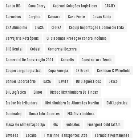
Cantu INC
Caoa Chery
Capivari Soluções Logísticas
CARJEX
Carneiros
Carpina
Caruaru
Casa Forte
Casas Bahia
CBA Alumpinio
CEASA
CEDISA
Cequip Importação E Comércio Ltda
Cervejaria Petrópolis
CF Sistemas Proteção Contra Incêndio
CHB Rental
Cobasi
Comercial Bezerra
Comercial De Construção 2001
Consolis
Construtora Tenda
Coopercarga Logística
Copa Energia
CS Brasil
Cushman & Wakefield
Dahuer Laboratório
DASA
Davita
DB Diagnósticos
Dexco
DHL Logística
Dilnor
Disbec Distribuidora De Tintas
Distac Distribuidora
Distribuidora De Alimentos Marfim
DMX Logística
Dominalog
Dunax Lubrificantes
EBA Distribuidora
Elasa Elo Alimentação S/A
Elis
Embraloc
Emergent Cold LatAm
Envases
Escada
F Marinho Transportes Ltda
Farmácia Permanente