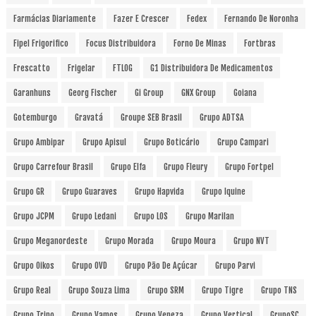
Farmácias Diariamente
Fazer E Crescer
Fedex
Fernando De Noronha
Fipel Frigorifico
Focus Distribuidora
Forno De Minas
Fortbras
Frescatto
Frigelar
FTLOG
G1 Distribuidora De Medicamentos
Garanhuns
Georg Fischer
Gi Group
GNX Group
Goiana
Gotemburgo
Gravatá
Groupe SEB Brasil
Grupo ADTSA
Grupo Ambipar
Grupo Apisul
Grupo Boticário
Grupo Campari
Grupo Carrefour Brasil
Grupo Elfa
Grupo Fleury
Grupo Fortpel
Grupo GR
Grupo Guaraves
Grupo Hapvida
Grupo Iquine
Grupo JCPM
Grupo Ledani
Grupo LOS
Grupo Marilan
Grupo Meganordeste
Grupo Morada
Grupo Moura
Grupo NVT
Grupo Oikos
Grupo OVD
Grupo Pão De Açúcar
Grupo Parvi
Grupo Real
Grupo Souza Lima
Grupo SRM
Grupo Tigre
Grupo TNS
Grupo Trino
Grupo Vamos
Grupo Veneza
Grupo Vertical
GrupoSC