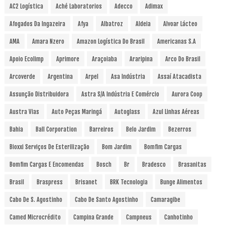
AC2 Logística
Aché Laboratorios
Adecco
Adimax
Afogados Da Ingazeira
Afya
Albatroz
Aldeia
Alvoar Lácteo
AMA
Amara Nzero
Amazon Logística Do Brasil
Americanas S.A
Apoio Ecolimp
Aprimore
Araçoiaba
Araripina
Arco Do Brasil
Arcoverde
Argentina
Arpel
Asa Indústria
Assaí Atacadista
Assunção Distribuidora
Astra S/A Indústria E Comércio
Aurora Coop
Austra Vias
Auto Peças Maringá
Autoglass
Azul Linhas Aéreas
Bahia
Ball Corporation
Barreiros
Belo Jardim
Bezerros
Bioxxi Serviços De Esterilização
Bom Jardim
Bomfim Cargas
Bomfim Cargas E Encomendas
Bosch
Br
Bradesco
Brasanitas
Brasil
Braspress
Brisanet
BRK Tecnologia
Bunge Alimentos
Cabo De S. Agostinho
Cabo De Santo Agostinho
Camaragibe
Camed Microcrédito
Campina Grande
Campneus
Canhotinho