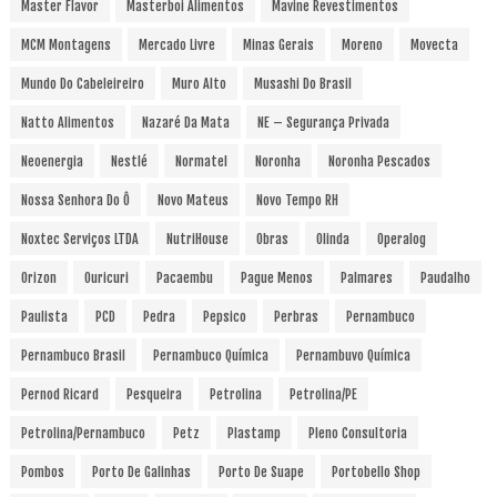
Master Flavor
Masterboi Alimentos
Mavine Revestimentos
MCM Montagens
Mercado Livre
Minas Gerais
Moreno
Movecta
Mundo Do Cabeleireiro
Muro Alto
Musashi Do Brasil
Natto Alimentos
Nazaré Da Mata
NE – Segurança Privada
Neoenergia
Nestlé
Normatel
Noronha
Noronha Pescados
Nossa Senhora Do Ô
Novo Mateus
Novo Tempo RH
Noxtec Serviços LTDA
NutriHouse
Obras
Olinda
Operalog
Orizon
Ouricuri
Pacaembu
Pague Menos
Palmares
Paudalho
Paulista
PCD
Pedra
Pepsico
Perbras
Pernambuco
Pernambuco Brasil
Pernambuco Química
Pernambuvo Química
Pernod Ricard
Pesqueira
Petrolina
Petrolina/PE
Petrolina/Pernambuco
Petz
Plastamp
Pleno Consultoria
Pombos
Porto De Galinhas
Porto De Suape
Portobello Shop