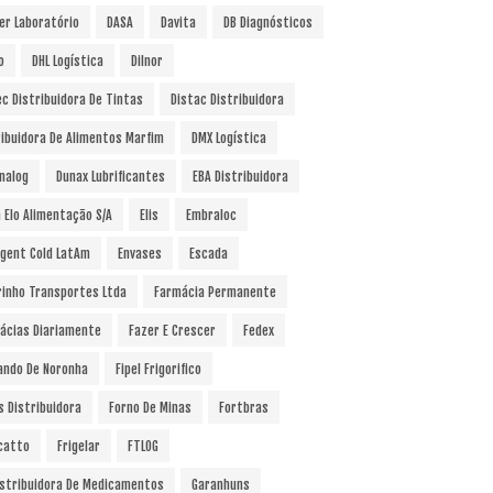
er Laboratório
DASA
Davita
DB Diagnósticos
o
DHL Logística
Dilnor
ec Distribuidora De Tintas
Distac Distribuidora
ribuidora De Alimentos Marfim
DMX Logística
nalog
Dunax Lubrificantes
EBA Distribuidora
a Elo Alimentação S/A
Elis
Embraloc
gent Cold LatAm
Envases
Escada
rinho Transportes Ltda
Farmácia Permanente
ácias Diariamente
Fazer E Crescer
Fedex
ando De Noronha
Fipel Frigorifico
s Distribuidora
Forno De Minas
Fortbras
catto
Frigelar
FTLOG
istribuidora De Medicamentos
Garanhuns