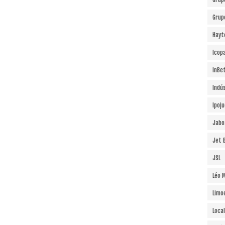
Grup
Hayt
Icopa
InBe
Indú
Ipoj
Jabo
Jet B
JSL
Léo 
Limo
Local