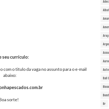
Adec
Alba
Amar
Amer
Araç
Arge
Assu
e seu currículo:
Auro
o com o titulo da vaga no assunto para o e-mail
Auto
abaixo:
Ball
onhapescados.com.br
Bioxx
Bomf
Boa sorte!
Br