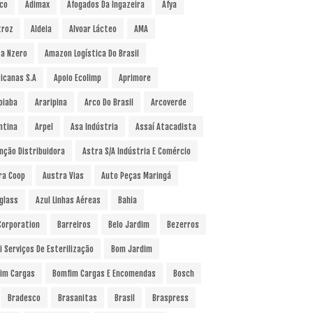
co
Adimax
Afogados Da Ingazeira
Afya
troz
Aldeia
Alvoar Lácteo
AMA
a Nzero
Amazon Logística Do Brasil
icanas S.A
Apoio Ecolimp
Aprimore
oiaba
Araripina
Arco Do Brasil
Arcoverde
ntina
Arpel
Asa Indústria
Assaí Atacadista
nção Distribuidora
Astra S/A Indústria E Comércio
ra Coop
Austra Vias
Auto Peças Maringá
glass
Azul Linhas Aéreas
Bahia
 Corporation
Barreiros
Belo Jardim
Bezerros
i Serviços De Esterilização
Bom Jardim
im Cargas
Bomfim Cargas E Encomendas
Bosch
Bradesco
Brasanitas
Brasil
Braspress