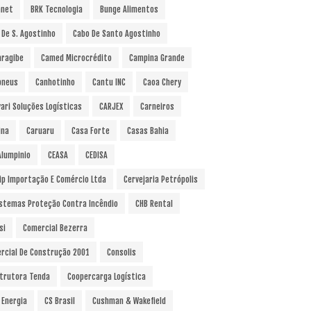
anet
BRK Tecnologia
Bunge Alimentos
 De S. Agostinho
Cabo De Santo Agostinho
ragibe
Camed Microcrédito
Campina Grande
pneus
Canhotinho
Cantu INC
Caoa Chery
vari Soluções Logísticas
CARJEX
Carneiros
ina
Caruaru
Casa Forte
Casas Bahia
Alumpinio
CEASA
CEDISA
ip Importação E Comércio Ltda
Cervejaria Petrópolis
istemas Proteção Contra Incêndio
CHB Rental
si
Comercial Bezerra
rcial De Construção 2001
Consolis
trutora Tenda
Coopercarga Logística
 Energia
CS Brasil
Cushman & Wakefield