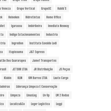
o Veneza
Grupo Vertical
GrupoSC
Habib´s
ek
Heineken
Hidrotintas
Home Office
llet
Igarassu
Imbiribeira
Imediato Nexway
tta
Indigo Estacionamentos
Industria
stria
Ingredion
Instituto Euvaldo Lodi
uca
Itapissuma
J&T Express
atão Dos Guararapes
Jamef Transportes
rasil
JETSHR LTDA
JR Distribuição
JS Peças
Klabin
KLIN
KM Barros LTDA
Lauto Cargo
Madeiras
Liderança Limpeza E Conservação
eiro
Limpeza
LinusLog
Liv Up
LM 2 Rodas
iza
Localiza&Co
Loger Logística
Loggi