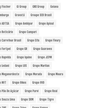
g Fischer
Gi Group
GNX Group
Goiana
mburgo
Gravatá
Groupe SEB Brasil
o ADTSA
Grupo Ambipar
Grupo Apisul
o Boticário
Grupo Campari
o Carrefour Brasil
Grupo Elfa
Grupo Fleury
o Fortpel
Grupo GR
Grupo Guaraves
o Hapvida
Grupo Iquine
Grupo JCPM
o Ledani
Grupo LOS
Grupo Marilan
o Meganordeste
Grupo Morada
Grupo Moura
o NVT
Grupo Oikos
Grupo OVD
o Pão De Açúcar
Grupo Parvi
Grupo Real
o Souza Lima
Grupo SRM
Grupo Tigre
o TNS
Grupo Trino
Grupo Vamos