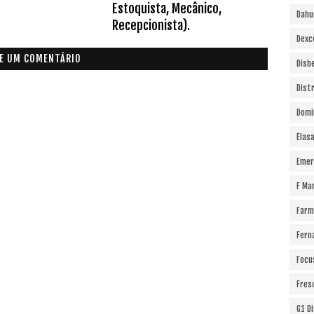
Estoquista, Mecânico,
Dahu
Recepcionista).
Dexc
E UM COMENTÁRIO
Disb
Dist
Domi
Elas
Emer
F Ma
Farm
Fern
Focu
Fres
G1 D