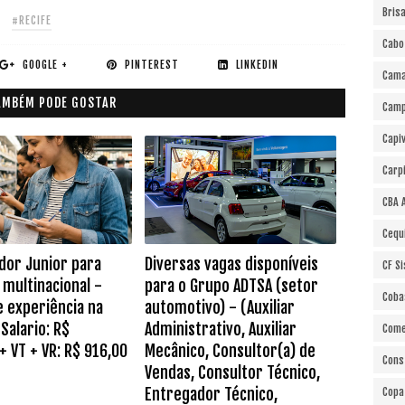
Bris
#RECIFE
Cabo
GOOGLE +
PINTEREST
LINKEDIN
Cama
AMBÉM PODE GOSTAR
Cam
Capi
Carp
CBA 
Cequ
dor Junior para
Diversas vagas disponíveis
CF S
multinacional -
para o Grupo ADTSA (setor
Coba
e experiência na
automotivo) - (Auxiliar
Salario: R$
Administrativo, Auxiliar
Come
+ VT + VR: R$ 916,00
Mecânico, Consultor(a) de
Cons
Vendas, Consultor Técnico,
Entregador Técnico,
Copa