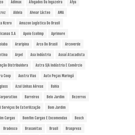
co
Adimax
Afogados Da Ingazeira
Afya
troz
Aldeia
Alvoar Lácteo
AMA
a Nzero
Amazon Logística Do Brasil
icanas S.A
Apoio Ecolimp
Aprimore
oiaba
Araripina
Arco Do Brasil
Arcoverde
ntina
Arpel
Asa Indústria
Assaí Atacadista
nção Distribuidora
Astra S/A Indústria E Comércio
ra Coop
Austra Vias
Auto Peças Maringá
glass
Azul Linhas Aéreas
Bahia
 Corporation
Barreiros
Belo Jardim
Bezerros
i Serviços De Esterilização
Bom Jardim
im Cargas
Bomfim Cargas E Encomendas
Bosch
Bradesco
Brasanitas
Brasil
Braspress