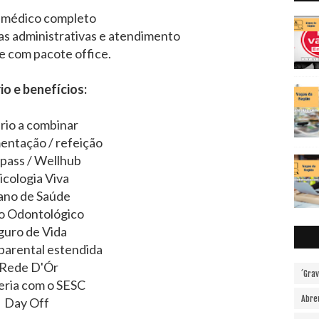
 médico completo
as administrativas e atendimento
e com pacote office.
io e benefícios:
ario a combinar
mentação / refeição
ass / Wellhub
icologia Viva
ano de Saúde
o Odontológico
guro de Vida
parental estendida
Rede D'Ór
´Gra
eria com o SESC
Abre
Day Off