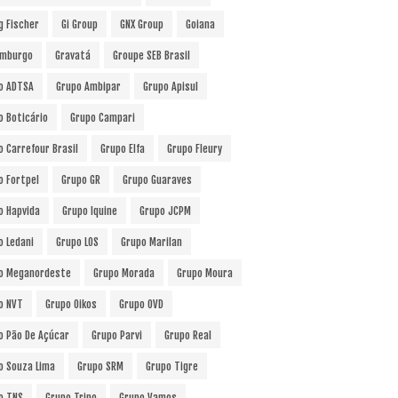
g Fischer
Gi Group
GNX Group
Goiana
mburgo
Gravatá
Groupe SEB Brasil
o ADTSA
Grupo Ambipar
Grupo Apisul
o Boticário
Grupo Campari
o Carrefour Brasil
Grupo Elfa
Grupo Fleury
o Fortpel
Grupo GR
Grupo Guaraves
o Hapvida
Grupo Iquine
Grupo JCPM
o Ledani
Grupo LOS
Grupo Marilan
o Meganordeste
Grupo Morada
Grupo Moura
o NVT
Grupo Oikos
Grupo OVD
o Pão De Açúcar
Grupo Parvi
Grupo Real
o Souza Lima
Grupo SRM
Grupo Tigre
o TNS
Grupo Trino
Grupo Vamos