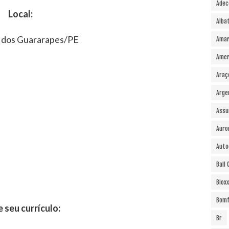
Adec
Local:
Alba
 dos Guararapes/PE
Amar
Amer
Araç
Arge
Assu
Auro
Auto
Ball
Bioxx
Bomf
e seu currículo:
Br