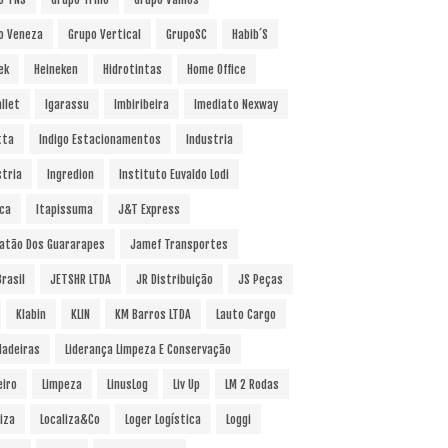
o Veneza
Grupo Vertical
GrupoSC
Habib´s
ek
Heineken
Hidrotintas
Home Office
llet
Igarassu
Imbiribeira
Imediato Nexway
tta
Indigo Estacionamentos
Industria
stria
Ingredion
Instituto Euvaldo Lodi
uca
Itapissuma
J&T Express
atão Dos Guararapes
Jamef Transportes
rasil
JETSHR LTDA
JR Distribuição
JS Peças
Klabin
KLIN
KM Barros LTDA
Lauto Cargo
Madeiras
Liderança Limpeza E Conservação
eiro
Limpeza
LinusLog
Liv Up
LM 2 Rodas
iza
Localiza&Co
Loger Logística
Loggi