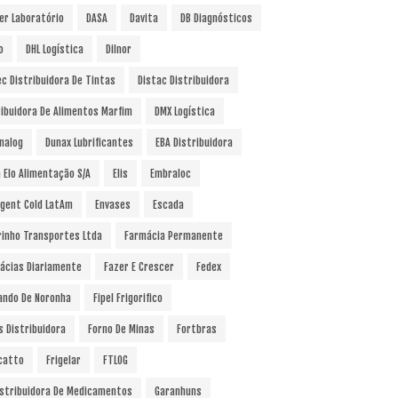
er Laboratório
DASA
Davita
DB Diagnósticos
o
DHL Logística
Dilnor
ec Distribuidora De Tintas
Distac Distribuidora
ribuidora De Alimentos Marfim
DMX Logística
nalog
Dunax Lubrificantes
EBA Distribuidora
a Elo Alimentação S/A
Elis
Embraloc
gent Cold LatAm
Envases
Escada
rinho Transportes Ltda
Farmácia Permanente
ácias Diariamente
Fazer E Crescer
Fedex
ando De Noronha
Fipel Frigorifico
s Distribuidora
Forno De Minas
Fortbras
catto
Frigelar
FTLOG
istribuidora De Medicamentos
Garanhuns