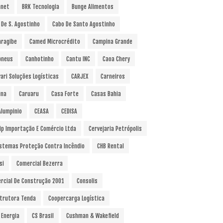
anet
BRK Tecnologia
Bunge Alimentos
 De S. Agostinho
Cabo De Santo Agostinho
ragibe
Camed Microcrédito
Campina Grande
pneus
Canhotinho
Cantu INC
Caoa Chery
vari Soluções Logísticas
CARJEX
Carneiros
ina
Caruaru
Casa Forte
Casas Bahia
Alumpinio
CEASA
CEDISA
ip Importação E Comércio Ltda
Cervejaria Petrópolis
istemas Proteção Contra Incêndio
CHB Rental
si
Comercial Bezerra
rcial De Construção 2001
Consolis
trutora Tenda
Coopercarga Logística
 Energia
CS Brasil
Cushman & Wakefield