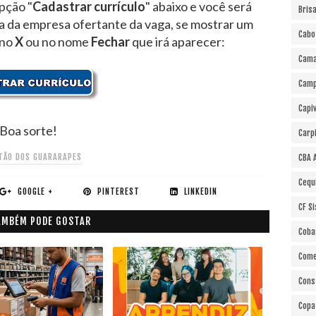
pção "
Cadastrar currículo
" abaixo e você será
Bris
ra da empresa ofertante da vaga, se mostrar um
Cabo
 no
X
ou no nome
Fechar
que irá aparecer:
Cama
Cam
Capi
Boa sorte!
Carp
TÃO DOS GUARARAPES
CBA 
Cequ
GOOGLE +
PINTEREST
LINKEDIN
CF S
AMBÉM PODE GOSTAR
Coba
Come
Cons
Copa