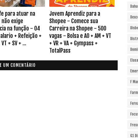
Dahu
fe para atuar na
Jovem Aprendiz para a
Dexc
 não exige
Shopee - Comece sua
cia na função - 04
Carreira na Shopee - 500
Disb
alario + Refeição +
vagas - Bolsa e AO + AM + VT
Dist
VT + SV + ...
+ VR + VA + Gympass +
TotalPass
Domi
Elas
E UM COMENTÁRIO
Emer
F Ma
Farm
Fern
Focu
Fres
G1 D