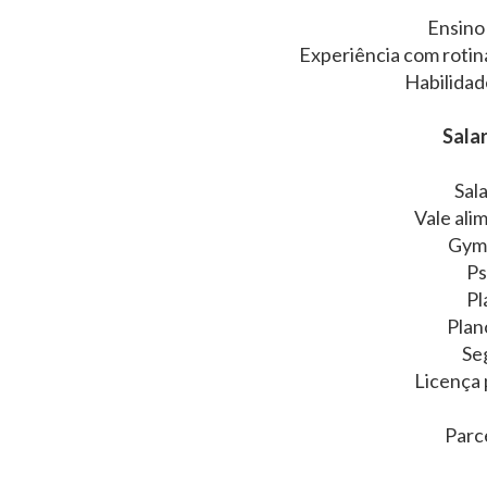
Ensino
Experiência com rotin
Habilidad
Salar
Sal
Vale ali
Gymp
Ps
Pl
Plan
Se
Licença 
Parc