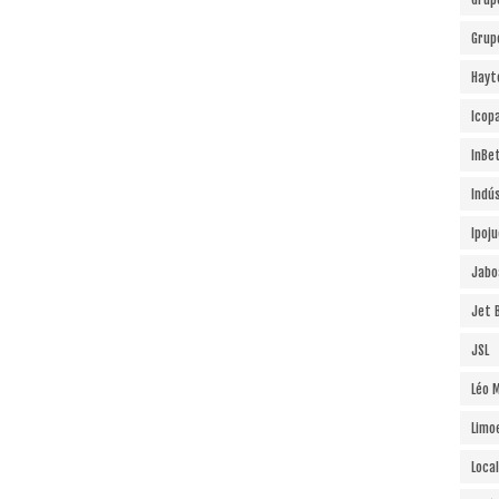
Grup
Hayt
Icopa
InBe
Indú
Ipoj
Jabo
Jet B
JSL
Léo 
Limo
Local