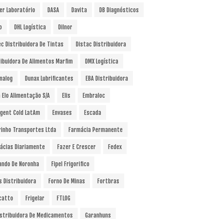
er Laboratório
DASA
Davita
DB Diagnósticos
o
DHL Logística
Dilnor
ec Distribuidora De Tintas
Distac Distribuidora
ribuidora De Alimentos Marfim
DMX Logística
nalog
Dunax Lubrificantes
EBA Distribuidora
a Elo Alimentação S/A
Elis
Embraloc
gent Cold LatAm
Envases
Escada
rinho Transportes Ltda
Farmácia Permanente
ácias Diariamente
Fazer E Crescer
Fedex
ando De Noronha
Fipel Frigorifico
s Distribuidora
Forno De Minas
Fortbras
catto
Frigelar
FTLOG
istribuidora De Medicamentos
Garanhuns