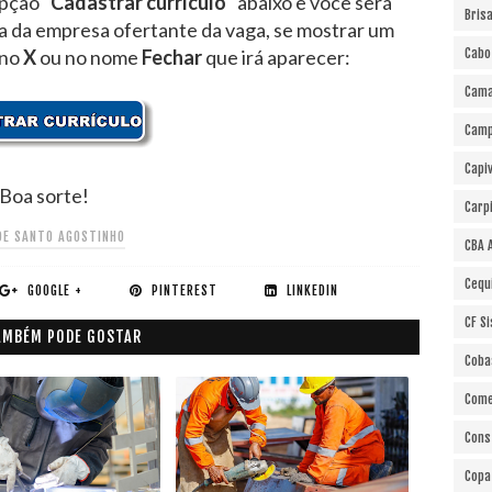
pção "
Cadastrar currículo
" abaixo e você será
Bris
ra da empresa ofertante da vaga, se mostrar um
 no
X
ou no nome
Fechar
que irá aparecer:
Cabo
Cama
Cam
Capi
Boa sorte!
Carp
DE SANTO AGOSTINHO
CBA 
Cequ
GOOGLE +
PINTEREST
LINKEDIN
CF S
AMBÉM PODE GOSTAR
Coba
Come
Cons
Copa