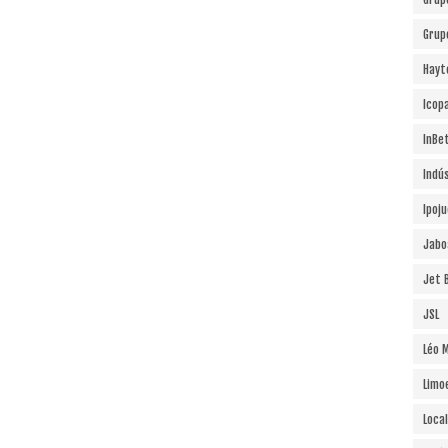
Grup
Hayt
Icopa
InBe
Indú
Ipoj
Jabo
Jet B
JSL
Léo 
Limo
Local