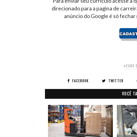
Para enviar seu currículo acesse a o
direcionado para a pagina de carrei
anúncio do Google é só fechar
#CABO 
FACEBOOK
TWITTER
VOCÊ T