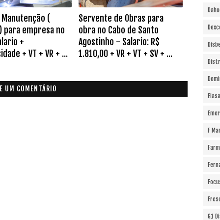
Dahu
de Manutenção (
Servente de Obras para
Dexc
) para empresa no
obra no Cabo de Santo
lario +
Agostinho - Salario: R$
Disb
idade + VT + VR + ...
1.810,00 + VR + VT + SV + ...
Dist
Domi
E UM COMENTÁRIO
Elas
Emer
F Ma
Farm
Fern
Focu
Fres
G1 D