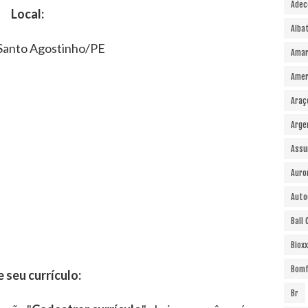
Adec
Local:
Alba
Santo Agostinho/PE
Amar
Amer
Araç
Arge
Assu
Auro
Auto
Ball
Bioxx
Bomf
e seu currículo:
Br