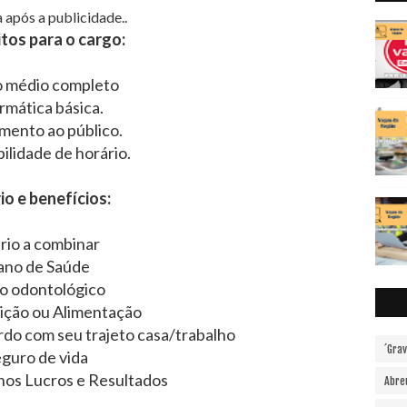
 após a publicidade..
tos para o cargo:
o médio completo
rmática básica.
mento ao público.
ilidade de horário.
io e benefícios:
ário a combinar
ano de Saúde
o odontológico
ição ou Alimentação
rdo com seu trajeto casa/trabalho
´Gra
guro de vida
nos Lucros e Resultados
Abre