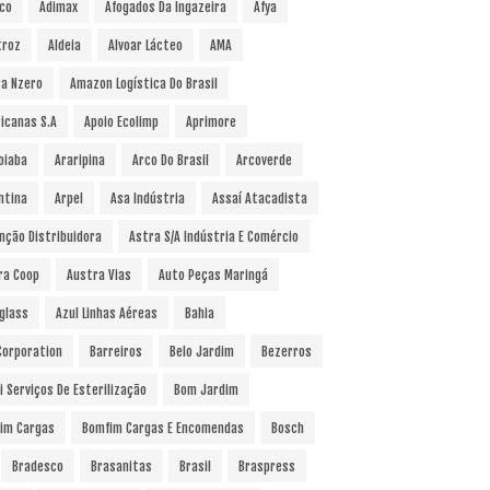
co
Adimax
Afogados Da Ingazeira
Afya
troz
Aldeia
Alvoar Lácteo
AMA
a Nzero
Amazon Logística Do Brasil
icanas S.A
Apoio Ecolimp
Aprimore
oiaba
Araripina
Arco Do Brasil
Arcoverde
ntina
Arpel
Asa Indústria
Assaí Atacadista
nção Distribuidora
Astra S/A Indústria E Comércio
ra Coop
Austra Vias
Auto Peças Maringá
glass
Azul Linhas Aéreas
Bahia
 Corporation
Barreiros
Belo Jardim
Bezerros
i Serviços De Esterilização
Bom Jardim
im Cargas
Bomfim Cargas E Encomendas
Bosch
Bradesco
Brasanitas
Brasil
Braspress