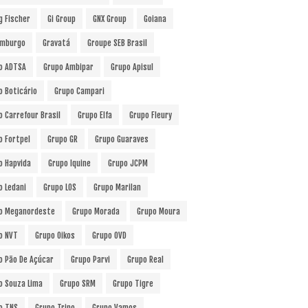
g Fischer
Gi Group
GNX Group
Goiana
mburgo
Gravatá
Groupe SEB Brasil
o ADTSA
Grupo Ambipar
Grupo Apisul
o Boticário
Grupo Campari
o Carrefour Brasil
Grupo Elfa
Grupo Fleury
o Fortpel
Grupo GR
Grupo Guaraves
o Hapvida
Grupo Iquine
Grupo JCPM
o Ledani
Grupo LOS
Grupo Marilan
o Meganordeste
Grupo Morada
Grupo Moura
o NVT
Grupo Oikos
Grupo OVD
o Pão De Açúcar
Grupo Parvi
Grupo Real
o Souza Lima
Grupo SRM
Grupo Tigre
o TNS
Grupo Trino
Grupo Vamos