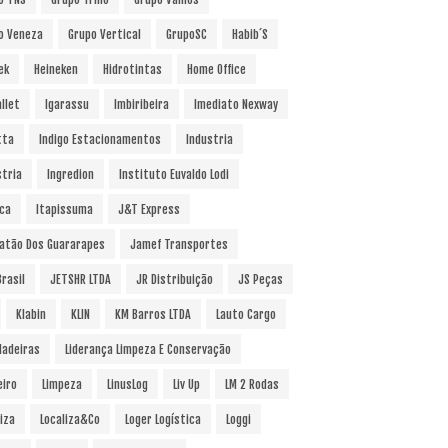
o Veneza
Grupo Vertical
GrupoSC
Habib´s
ek
Heineken
Hidrotintas
Home Office
llet
Igarassu
Imbiribeira
Imediato Nexway
tta
Indigo Estacionamentos
Industria
stria
Ingredion
Instituto Euvaldo Lodi
uca
Itapissuma
J&T Express
atão Dos Guararapes
Jamef Transportes
rasil
JETSHR LTDA
JR Distribuição
JS Peças
Klabin
KLIN
KM Barros LTDA
Lauto Cargo
Madeiras
Liderança Limpeza E Conservação
eiro
Limpeza
LinusLog
Liv Up
LM 2 Rodas
iza
Localiza&Co
Loger Logística
Loggi