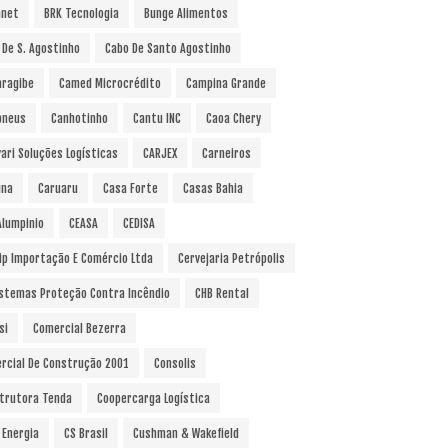
anet
BRK Tecnologia
Bunge Alimentos
 De S. Agostinho
Cabo De Santo Agostinho
ragibe
Camed Microcrédito
Campina Grande
pneus
Canhotinho
Cantu INC
Caoa Chery
vari Soluções Logísticas
CARJEX
Carneiros
ina
Caruaru
Casa Forte
Casas Bahia
Alumpinio
CEASA
CEDISA
ip Importação E Comércio Ltda
Cervejaria Petrópolis
istemas Proteção Contra Incêndio
CHB Rental
si
Comercial Bezerra
rcial De Construção 2001
Consolis
trutora Tenda
Coopercarga Logística
 Energia
CS Brasil
Cushman & Wakefield