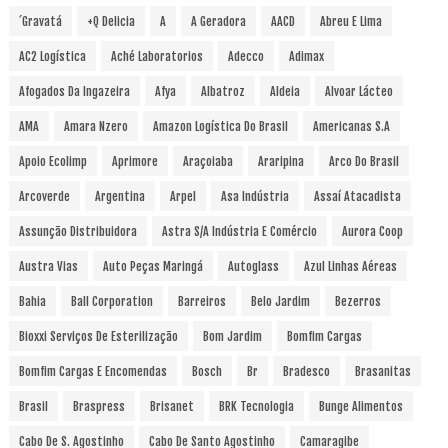
´Gravatá
+Q Delicia
A
A Geradora
AACD
Abreu E Lima
AC2 Logística
Aché Laboratorios
Adecco
Adimax
Afogados Da Ingazeira
Afya
Albatroz
Aldeia
Alvoar Lácteo
AMA
Amara Nzero
Amazon Logística Do Brasil
Americanas S.A
Apoio Ecolimp
Aprimore
Araçoiaba
Araripina
Arco Do Brasil
Arcoverde
Argentina
Arpel
Asa Indústria
Assaí Atacadista
Assunção Distribuidora
Astra S/A Indústria E Comércio
Aurora Coop
Austra Vias
Auto Peças Maringá
Autoglass
Azul Linhas Aéreas
Bahia
Ball Corporation
Barreiros
Belo Jardim
Bezerros
Bioxxi Serviços De Esterilização
Bom Jardim
Bomfim Cargas
Bomfim Cargas E Encomendas
Bosch
Br
Bradesco
Brasanitas
Brasil
Braspress
Brisanet
BRK Tecnologia
Bunge Alimentos
Cabo De S. Agostinho
Cabo De Santo Agostinho
Camaragibe