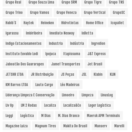
Grupo Real
Grupo Souza Lima
Grupo SRM
Grupo Tigre
Grupo TNS
Grupo Trino
Grupo Vamos
Grupo Veneza
Grupo Vertical
GrupoSC
Habib´s
Haytek
Heineken
Hidrotintas
Home Office
Icopallet
Igarassu
Imbiribeira
Imediato Nexway
InBetta
Indigo Estacionamentos
Industria
Indústria
Ingredion
Instituto Euvaldo Lodi
Ipojuca
Itapissuma
J&T Express
Jaboatão Dos Guararapes
Jamef Transportes
Jet Brasil
JETSHR LTDA
JR Distribuição
JS Peças
JSL
Klabin
KLIN
KM Barros LTDA
Lauto Cargo
Léo Madeiras
Liderança Limpeza E Conservação
Limoeiro
Limpeza
LinusLog
Liv Up
LM 2 Rodas
Localiza
Localiza&Co
Loger Logística
Loggi
Logística
M Dias
M. Dias Branco
Maersk APM Terminals
Magazine Luiza
Magnum Tires
Makita Do Brasil
Manserv
Marelli