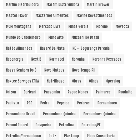
Marfim Distribuidora
Marfim Distrivuidora
Martin Brower
Master Flavor
Masterboi Alimentos
Mavine Revestimentos
MCM Montagens
Mercado Livre
Minas Gerais
Moreno
Movecta
Mundo Do Cabeleireiro
Muro Alto
Musashi Do Brasil
Natto Alimentos
Nazaré Da Mata
NE – Segurança Privada
Neoenergia
Nestlé
Normatel
Noronha
Noronha Pescados
Nossa Senhora Do Ô
Novo Mateus
Novo Tempo RH
Noxtec Serviços LTDA
NutriHouse
Obras
Olinda
Operalog
Orizon
Ouricuri
Pacaembu
Pague Menos
Palmares
Paudalho
Paulista
PCD
Pedra
Pepsico
Perbras
Pernambuco
Pernambuco Brasil
Pernambuco Química
Pernambuvo Química
Pernod Ricard
Pesqueira
Petrolina
Petrolina/PE
Petrolina/Pernambuco
Petz
Plastamp
Pleno Consultoria