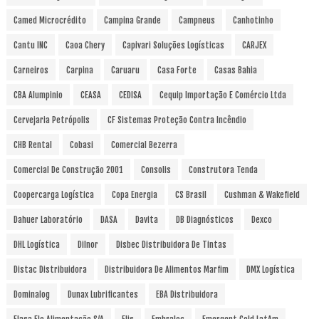
Camed Microcrédito
Campina Grande
Campneus
Canhotinho
Cantu INC
Caoa Chery
Capivari Soluções Logísticas
CARJEX
Carneiros
Carpina
Caruaru
Casa Forte
Casas Bahia
CBA Alumpinio
CEASA
CEDISA
Cequip Importação E Comércio Ltda
Cervejaria Petrópolis
CF Sistemas Proteção Contra Incêndio
CHB Rental
Cobasi
Comercial Bezerra
Comercial De Construção 2001
Consolis
Construtora Tenda
Coopercarga Logística
Copa Energia
CS Brasil
Cushman & Wakefield
Dahuer Laboratório
DASA
Davita
DB Diagnósticos
Dexco
DHL Logística
Dilnor
Disbec Distribuidora De Tintas
Distac Distribuidora
Distribuidora De Alimentos Marfim
DMX Logística
Dominalog
Dunax Lubrificantes
EBA Distribuidora