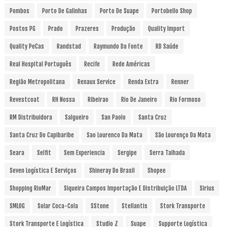
Pombos
Porto De Galinhas
Porto De Suape
Portobello Shop
Postos PG
Prado
Prazeres
Produção
Quality Import
Quality PeCas
Randstad
Raymundo Da Fonte
RD Saúde
Real Hospital Português
Recife
Rede Américas
Região Metropolitana
Renaux Service
Renda Extra
Renner
Revestcoat
RH Nossa
Ribeirao
Rio De Janeiro
Rio Formoso
RM Distribuidora
Salgueiro
San Paolo
Santa Cruz
Santa Cruz Do Capibaribe
Sao Lourenco Da Mata
São Lourenço Da Mata
Seara
Selfit
Sem Experiencia
Sergipe
Serra Talhada
Seven Logística E Serviços
Shineray Do Brasil
Shopee
Shopping RioMar
Siqueira Campos Importação E Distribuição LTDA
Sirius
SMLOG
Solar Coca-Cola
SStone
Stellantis
Stork Transporte
Stork Transporte E Logística
Studio Z
Suape
Supporte Logística