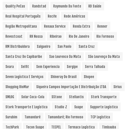
Quality PeCas
Randstad
Raymundo Da Fonte
RD Saúde
Real Hospital Português
Recife
Rede Américas
Região Metropolitana
Renaux Service
Renda Extra
Renner
Revestcoat
RH Nossa
Ribeirao
Rio De Janeiro
Rio Formoso
RM Distribuidora
Salgueiro
San Paolo
Santa Cruz
Santa Cruz Do Capibaribe
Sao Lourenco Da Mata
São Lourenço Da Mata
Seara
Selfit
Sem Experiencia
Sergipe
Serra Talhada
Seven Logística E Serviços
Shineray Do Brasil
Shopee
Shopping RioMar
Siqueira Campos Importação E Distribuição LTDA
Sirius
SMLOG
Solar Coca-Cola
SStone
Stellantis
Stork Transporte
Stork Transporte E Logística
Studio Z
Suape
Supporte Logística
Surubim
Tamandaré
Tamandaré; Rio Formoso
TCP Logística
TechPark
Tecon Suape
TECPEL
Termaco Logística
Timbauba