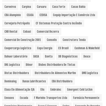
Carneiros
Carpina
Caruaru
Casa Forte
Casas Bahia
CBA Alumpinio
CEASA
CEDISA
Cequip Importação E Comércio Ltda
Cervejaria Petrópolis
CF Sistemas Proteção Contra Incêndio
CHB Rental
Cobasi
Comercial Bezerra
Comercial De Construção 2001
Consolis
Construtora Tenda
Coopercarga Logística
Copa Energia
CS Brasil
Cushman & Wakefield
Dahuer Laboratório
DASA
Davita
DB Diagnósticos
Dexco
DHL Logística
Dilnor
Disbec Distribuidora De Tintas
Distac Distribuidora
Distribuidora De Alimentos Marfim
DMX Logística
Dominalog
Dunax Lubrificantes
EBA Distribuidora
Elasa Elo Alimentação S/A
Elis
Embraloc
Emergent Cold LatAm
Envases
Escada
F Marinho Transportes Ltda
Farmácia Permanente