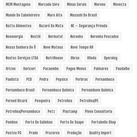
MCM Montagens
Mercado Livre
Minas Gerais
Moreno
Movecta
Mundo Do Cabeleireiro
Muro Alto
Musashi Do Brasil
Natto Alimentos
Nazaré Da Mata
NE – Segurança Privada
Neoenergia
Nestlé
Normatel
Noronha
Noronha Pescados
Nossa Senhora Do Ô
Novo Mateus
Novo Tempo RH
Noxtec Serviços LTDA
NutriHouse
Obras
Olinda
Operalog
Orizon
Ouricuri
Pacaembu
Pague Menos
Palmares
Paudalho
Paulista
PCD
Pedra
Pepsico
Perbras
Pernambuco
Pernambuco Brasil
Pernambuco Química
Pernambuvo Química
Pernod Ricard
Pesqueira
Petrolina
Petrolina/PE
Petrolina/Pernambuco
Petz
Plastamp
Pleno Consultoria
Pombos
Porto De Galinhas
Porto De Suape
Portobello Shop
Postos PG
Prado
Prazeres
Produção
Quality Import