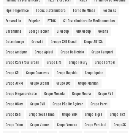
Farmácias Diariamente
Fazer E Crescer
Fedex
Fernando De Noronha
Fipel Frigorifico
Focus Distribuidora
Forno De Minas
Fortbras
Frescatto
Frigelar
FTLOG
G1 Distribuidora De Medicamentos
Garanhuns
Georg Fischer
Gi Group
GNX Group
Goiana
Gotemburgo
Gravatá
Groupe SEB Brasil
Grupo ADTSA
Grupo Ambipar
Grupo Apisul
Grupo Boticário
Grupo Campari
Grupo Carrefour Brasil
Grupo Elfa
Grupo Fleury
Grupo Fortpel
Grupo GR
Grupo Guaraves
Grupo Hapvida
Grupo Iquine
Grupo JCPM
Grupo Ledani
Grupo LOS
Grupo Marilan
Grupo Meganordeste
Grupo Morada
Grupo Moura
Grupo NVT
Grupo Oikos
Grupo OVD
Grupo Pão De Açúcar
Grupo Parvi
Grupo Real
Grupo Souza Lima
Grupo SRM
Grupo Tigre
Grupo TNS
Grupo Trino
Grupo Vamos
Grupo Veneza
Grupo Vertical
GrupoSC