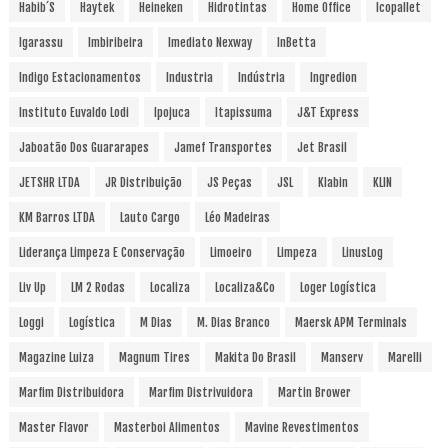
Habib´s
Haytek
Heineken
Hidrotintas
Home Office
Icopallet
Igarassu
Imbiribeira
Imediato Nexway
InBetta
Indigo Estacionamentos
Industria
Indústria
Ingredion
Instituto Euvaldo Lodi
Ipojuca
Itapissuma
J&T Express
Jaboatão Dos Guararapes
Jamef Transportes
Jet Brasil
JETSHR LTDA
JR Distribuição
JS Peças
JSL
Klabin
KLIN
KM Barros LTDA
Lauto Cargo
Léo Madeiras
Liderança Limpeza E Conservação
Limoeiro
Limpeza
LinusLog
Liv Up
LM 2 Rodas
Localiza
Localiza&Co
Loger Logística
Loggi
Logística
M Dias
M. Dias Branco
Maersk APM Terminals
Magazine Luiza
Magnum Tires
Makita Do Brasil
Manserv
Marelli
Marfim Distribuidora
Marfim Distrivuidora
Martin Brower
Master Flavor
Masterboi Alimentos
Mavine Revestimentos