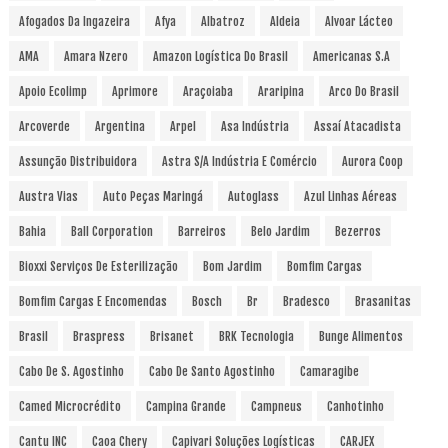
Afogados Da Ingazeira
Afya
Albatroz
Aldeia
Alvoar Lácteo
AMA
Amara Nzero
Amazon Logística Do Brasil
Americanas S.A
Apoio Ecolimp
Aprimore
Araçoiaba
Araripina
Arco Do Brasil
Arcoverde
Argentina
Arpel
Asa Indústria
Assaí Atacadista
Assunção Distribuidora
Astra S/A Indústria E Comércio
Aurora Coop
Austra Vias
Auto Peças Maringá
Autoglass
Azul Linhas Aéreas
Bahia
Ball Corporation
Barreiros
Belo Jardim
Bezerros
Bioxxi Serviços De Esterilização
Bom Jardim
Bomfim Cargas
Bomfim Cargas E Encomendas
Bosch
Br
Bradesco
Brasanitas
Brasil
Braspress
Brisanet
BRK Tecnologia
Bunge Alimentos
Cabo De S. Agostinho
Cabo De Santo Agostinho
Camaragibe
Camed Microcrédito
Campina Grande
Campneus
Canhotinho
Cantu INC
Caoa Chery
Capivari Soluções Logísticas
CARJEX