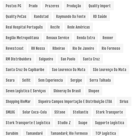
Postos PG
Prado
Prazeres
Produção
Quality Import
Quality PeCas
Randstad
Raymundo Da Fonte
RD Saúde
Real Hospital Português
Recife
Rede Américas
Região Metropolitana
Renaux Service
Renda Extra
Renner
Revestcoat
RH Nossa
Ribeirao
Rio De Janeiro
Rio Formoso
RM Distribuidora
Salgueiro
San Paolo
Santa Cruz
Santa Cruz Do Capibaribe
Sao Lourenco Da Mata
São Lourenço Da Mata
Seara
Selfit
Sem Experiencia
Sergipe
Serra Talhada
Seven Logística E Serviços
Shineray Do Brasil
Shopee
Shopping RioMar
Siqueira Campos Importação E Distribuição LTDA
Sirius
SMLOG
Solar Coca-Cola
SStone
Stellantis
Stork Transporte
Stork Transporte E Logística
Studio Z
Suape
Supporte Logística
Surubim
Tamandaré
Tamandaré; Rio Formoso
TCP Logística