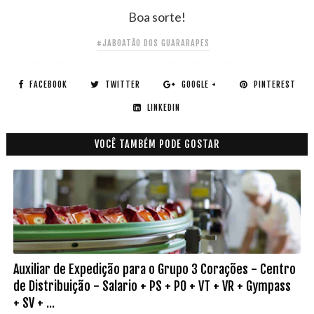
Boa sorte!
#JABOATÃO DOS GUARARAPES
FACEBOOK
TWITTER
GOOGLE +
PINTEREST
LINKEDIN
VOCÊ TAMBÉM PODE GOSTAR
Auxiliar de Expedição para o Grupo 3 Corações - Centro
de Distribuição - Salario + PS + PO + VT + VR + Gympass
+ SV + ...