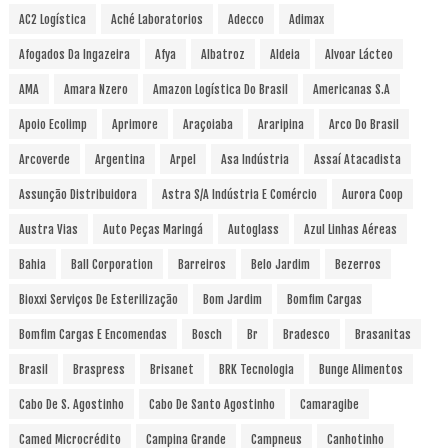
AC2 Logística
Aché Laboratorios
Adecco
Adimax
Afogados Da Ingazeira
Afya
Albatroz
Aldeia
Alvoar Lácteo
AMA
Amara Nzero
Amazon Logística Do Brasil
Americanas S.A
Apoio Ecolimp
Aprimore
Araçoiaba
Araripina
Arco Do Brasil
Arcoverde
Argentina
Arpel
Asa Indústria
Assaí Atacadista
Assunção Distribuidora
Astra S/A Indústria E Comércio
Aurora Coop
Austra Vias
Auto Peças Maringá
Autoglass
Azul Linhas Aéreas
Bahia
Ball Corporation
Barreiros
Belo Jardim
Bezerros
Bioxxi Serviços De Esterilização
Bom Jardim
Bomfim Cargas
Bomfim Cargas E Encomendas
Bosch
Br
Bradesco
Brasanitas
Brasil
Braspress
Brisanet
BRK Tecnologia
Bunge Alimentos
Cabo De S. Agostinho
Cabo De Santo Agostinho
Camaragibe
Camed Microcrédito
Campina Grande
Campneus
Canhotinho