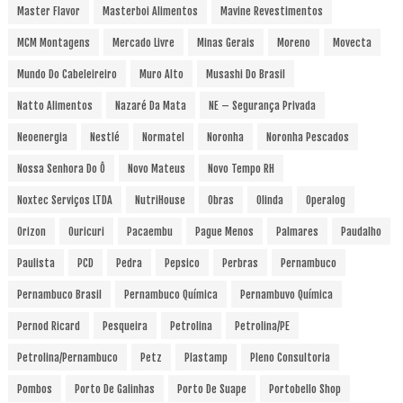
Master Flavor
Masterboi Alimentos
Mavine Revestimentos
MCM Montagens
Mercado Livre
Minas Gerais
Moreno
Movecta
Mundo Do Cabeleireiro
Muro Alto
Musashi Do Brasil
Natto Alimentos
Nazaré Da Mata
NE – Segurança Privada
Neoenergia
Nestlé
Normatel
Noronha
Noronha Pescados
Nossa Senhora Do Ô
Novo Mateus
Novo Tempo RH
Noxtec Serviços LTDA
NutriHouse
Obras
Olinda
Operalog
Orizon
Ouricuri
Pacaembu
Pague Menos
Palmares
Paudalho
Paulista
PCD
Pedra
Pepsico
Perbras
Pernambuco
Pernambuco Brasil
Pernambuco Química
Pernambuvo Química
Pernod Ricard
Pesqueira
Petrolina
Petrolina/PE
Petrolina/Pernambuco
Petz
Plastamp
Pleno Consultoria
Pombos
Porto De Galinhas
Porto De Suape
Portobello Shop