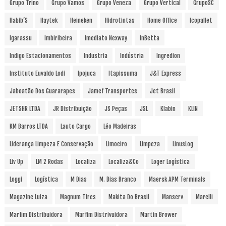
Grupo Trino
Grupo Vamos
Grupo Veneza
Grupo Vertical
GrupoSC
Habib´s
Haytek
Heineken
Hidrotintas
Home Office
Icopallet
Igarassu
Imbiribeira
Imediato Nexway
InBetta
Indigo Estacionamentos
Industria
Indústria
Ingredion
Instituto Euvaldo Lodi
Ipojuca
Itapissuma
J&T Express
Jaboatão Dos Guararapes
Jamef Transportes
Jet Brasil
JETSHR LTDA
JR Distribuição
JS Peças
JSL
Klabin
KLIN
KM Barros LTDA
Lauto Cargo
Léo Madeiras
Liderança Limpeza E Conservação
Limoeiro
Limpeza
LinusLog
Liv Up
LM 2 Rodas
Localiza
Localiza&Co
Loger Logística
Loggi
Logística
M Dias
M. Dias Branco
Maersk APM Terminals
Magazine Luiza
Magnum Tires
Makita Do Brasil
Manserv
Marelli
Marfim Distribuidora
Marfim Distrivuidora
Martin Brower