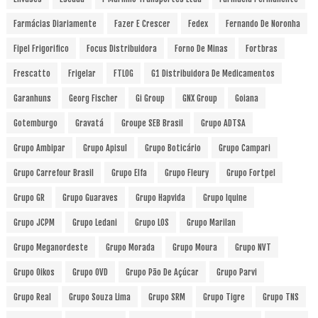
Farmácias Diariamente
Fazer E Crescer
Fedex
Fernando De Noronha
Fipel Frigorifico
Focus Distribuidora
Forno De Minas
Fortbras
Frescatto
Frigelar
FTLOG
G1 Distribuidora De Medicamentos
Garanhuns
Georg Fischer
Gi Group
GNX Group
Goiana
Gotemburgo
Gravatá
Groupe SEB Brasil
Grupo ADTSA
Grupo Ambipar
Grupo Apisul
Grupo Boticário
Grupo Campari
Grupo Carrefour Brasil
Grupo Elfa
Grupo Fleury
Grupo Fortpel
Grupo GR
Grupo Guaraves
Grupo Hapvida
Grupo Iquine
Grupo JCPM
Grupo Ledani
Grupo LOS
Grupo Marilan
Grupo Meganordeste
Grupo Morada
Grupo Moura
Grupo NVT
Grupo Oikos
Grupo OVD
Grupo Pão De Açúcar
Grupo Parvi
Grupo Real
Grupo Souza Lima
Grupo SRM
Grupo Tigre
Grupo TNS