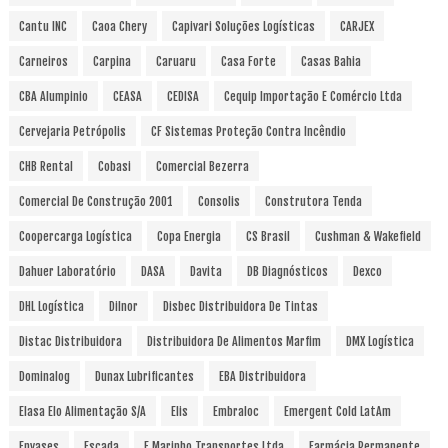
Cantu INC
Caoa Chery
Capivari Soluções Logísticas
CARJEX
Carneiros
Carpina
Caruaru
Casa Forte
Casas Bahia
CBA Alumpinio
CEASA
CEDISA
Cequip Importação E Comércio Ltda
Cervejaria Petrópolis
CF Sistemas Proteção Contra Incêndio
CHB Rental
Cobasi
Comercial Bezerra
Comercial De Construção 2001
Consolis
Construtora Tenda
Coopercarga Logística
Copa Energia
CS Brasil
Cushman & Wakefield
Dahuer Laboratório
DASA
Davita
DB Diagnósticos
Dexco
DHL Logística
Dilnor
Disbec Distribuidora De Tintas
Distac Distribuidora
Distribuidora De Alimentos Marfim
DMX Logística
Dominalog
Dunax Lubrificantes
EBA Distribuidora
Elasa Elo Alimentação S/A
Elis
Embraloc
Emergent Cold LatAm
Envases
Escada
F Marinho Transportes Ltda
Farmácia Permanente