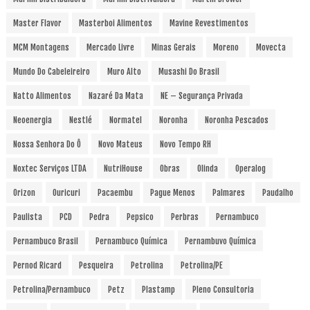
Master Flavor
Masterboi Alimentos
Mavine Revestimentos
MCM Montagens
Mercado Livre
Minas Gerais
Moreno
Movecta
Mundo Do Cabeleireiro
Muro Alto
Musashi Do Brasil
Natto Alimentos
Nazaré Da Mata
NE – Segurança Privada
Neoenergia
Nestlé
Normatel
Noronha
Noronha Pescados
Nossa Senhora Do Ô
Novo Mateus
Novo Tempo RH
Noxtec Serviços LTDA
NutriHouse
Obras
Olinda
Operalog
Orizon
Ouricuri
Pacaembu
Pague Menos
Palmares
Paudalho
Paulista
PCD
Pedra
Pepsico
Perbras
Pernambuco
Pernambuco Brasil
Pernambuco Química
Pernambuvo Química
Pernod Ricard
Pesqueira
Petrolina
Petrolina/PE
Petrolina/Pernambuco
Petz
Plastamp
Pleno Consultoria