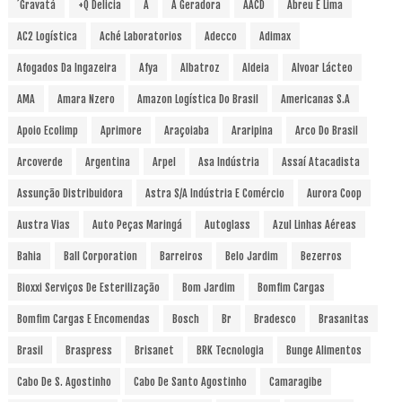
´Gravatá
+Q Delicia
A
A Geradora
AACD
Abreu E Lima
AC2 Logística
Aché Laboratorios
Adecco
Adimax
Afogados Da Ingazeira
Afya
Albatroz
Aldeia
Alvoar Lácteo
AMA
Amara Nzero
Amazon Logística Do Brasil
Americanas S.A
Apoio Ecolimp
Aprimore
Araçoiaba
Araripina
Arco Do Brasil
Arcoverde
Argentina
Arpel
Asa Indústria
Assaí Atacadista
Assunção Distribuidora
Astra S/A Indústria E Comércio
Aurora Coop
Austra Vias
Auto Peças Maringá
Autoglass
Azul Linhas Aéreas
Bahia
Ball Corporation
Barreiros
Belo Jardim
Bezerros
Bioxxi Serviços De Esterilização
Bom Jardim
Bomfim Cargas
Bomfim Cargas E Encomendas
Bosch
Br
Bradesco
Brasanitas
Brasil
Braspress
Brisanet
BRK Tecnologia
Bunge Alimentos
Cabo De S. Agostinho
Cabo De Santo Agostinho
Camaragibe