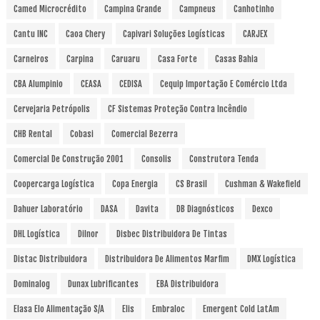
Camed Microcrédito
Campina Grande
Campneus
Canhotinho
Cantu INC
Caoa Chery
Capivari Soluções Logísticas
CARJEX
Carneiros
Carpina
Caruaru
Casa Forte
Casas Bahia
CBA Alumpinio
CEASA
CEDISA
Cequip Importação E Comércio Ltda
Cervejaria Petrópolis
CF Sistemas Proteção Contra Incêndio
CHB Rental
Cobasi
Comercial Bezerra
Comercial De Construção 2001
Consolis
Construtora Tenda
Coopercarga Logística
Copa Energia
CS Brasil
Cushman & Wakefield
Dahuer Laboratório
DASA
Davita
DB Diagnósticos
Dexco
DHL Logística
Dilnor
Disbec Distribuidora De Tintas
Distac Distribuidora
Distribuidora De Alimentos Marfim
DMX Logística
Dominalog
Dunax Lubrificantes
EBA Distribuidora
Elasa Elo Alimentação S/A
Elis
Embraloc
Emergent Cold LatAm