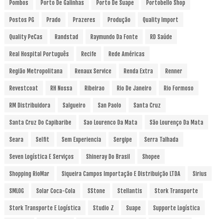
Pombos
Porto De Galinhas
Porto De Suape
Portobello Shop
Postos PG
Prado
Prazeres
Produção
Quality Import
Quality PeCas
Randstad
Raymundo Da Fonte
RD Saúde
Real Hospital Português
Recife
Rede Américas
Região Metropolitana
Renaux Service
Renda Extra
Renner
Revestcoat
RH Nossa
Ribeirao
Rio De Janeiro
Rio Formoso
RM Distribuidora
Salgueiro
San Paolo
Santa Cruz
Santa Cruz Do Capibaribe
Sao Lourenco Da Mata
São Lourenço Da Mata
Seara
Selfit
Sem Experiencia
Sergipe
Serra Talhada
Seven Logística E Serviços
Shineray Do Brasil
Shopee
Shopping RioMar
Siqueira Campos Importação E Distribuição LTDA
Sirius
SMLOG
Solar Coca-Cola
SStone
Stellantis
Stork Transporte
Stork Transporte E Logística
Studio Z
Suape
Supporte Logística