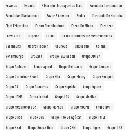
Envases
Escada
F Marinho Transportes Ltda
Farmácia Permanente
Farmácias Diariamente
Fazer E Crescer
Fedex
Fernando De Noronha
Fipel Frigorifico
Focus Distribuidora
Forno De Minas
Fortbras
Frescatto
Frigelar
FTLOG
G1 Distribuidora De Medicamentos
Garanhuns
Georg Fischer
Gi Group
GNX Group
Goiana
Gotemburgo
Gravatá
Groupe SEB Brasil
Grupo ADTSA
Grupo Ambipar
Grupo Apisul
Grupo Boticário
Grupo Campari
Grupo Carrefour Brasil
Grupo Elfa
Grupo Fleury
Grupo Fortpel
Grupo GR
Grupo Guaraves
Grupo Hapvida
Grupo Iquine
Grupo JCPM
Grupo Ledani
Grupo LOS
Grupo Marilan
Grupo Meganordeste
Grupo Morada
Grupo Moura
Grupo NVT
Grupo Oikos
Grupo OVD
Grupo Pão De Açúcar
Grupo Parvi
Grupo Real
Grupo Souza Lima
Grupo SRM
Grupo Tigre
Grupo TNS