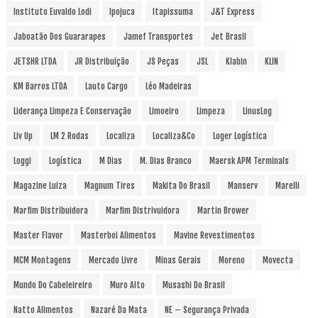
Instituto Euvaldo Lodi
Ipojuca
Itapissuma
J&T Express
Jaboatão Dos Guararapes
Jamef Transportes
Jet Brasil
JETSHR LTDA
JR Distribuição
JS Peças
JSL
Klabin
KLIN
KM Barros LTDA
Lauto Cargo
Léo Madeiras
Liderança Limpeza E Conservação
Limoeiro
Limpeza
LinusLog
Liv Up
LM 2 Rodas
Localiza
Localiza&Co
Loger Logística
Loggi
Logística
M Dias
M. Dias Branco
Maersk APM Terminals
Magazine Luiza
Magnum Tires
Makita Do Brasil
Manserv
Marelli
Marfim Distribuidora
Marfim Distrivuidora
Martin Brower
Master Flavor
Masterboi Alimentos
Mavine Revestimentos
MCM Montagens
Mercado Livre
Minas Gerais
Moreno
Movecta
Mundo Do Cabeleireiro
Muro Alto
Musashi Do Brasil
Natto Alimentos
Nazaré Da Mata
NE – Segurança Privada