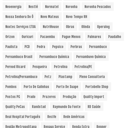
Neoenergia
Nestlé
Normatel
Noronha
Noronha Pescados
Nossa Senhora Do Ô
Novo Mateus
Novo Tempo RH
Noxtec Serviços LTDA
NutriHouse
Obras
Olinda
Operalog
Orizon
Ouricuri
Pacaembu
Pague Menos
Palmares
Paudalho
Paulista
PCD
Pedra
Pepsico
Perbras
Pernambuco
Pernambuco Brasil
Pernambuco Química
Pernambuvo Química
Pernod Ricard
Pesqueira
Petrolina
Petrolina/PE
Petrolina/Pernambuco
Petz
Plastamp
Pleno Consultoria
Pombos
Porto De Galinhas
Porto De Suape
Portobello Shop
Postos PG
Prado
Prazeres
Produção
Quality Import
Quality PeCas
Randstad
Raymundo Da Fonte
RD Saúde
Real Hospital Português
Recife
Rede Américas
Região Metropolitana
Renaux Service
Renda Extra
Renner