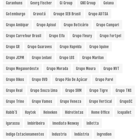
Garanhuns
Georg Fischer
Gi Group
GNX Group
Goiana
Gotemburgo
Gravatá
Groupe SEB Brasil
Grupo ADTSA
Grupo Ambipar
Grupo Apisul
Grupo Boticário
Grupo Campari
Grupo Carrefour Brasil
Grupo Elfa
Grupo Fleury
Grupo Fortpel
Grupo GR
Grupo Guaraves
Grupo Hapvida
Grupo Iquine
Grupo JCPM
Grupo Ledani
Grupo LOS
Grupo Marilan
Grupo Meganordeste
Grupo Morada
Grupo Moura
Grupo NVT
Grupo Oikos
Grupo OVD
Grupo Pão De Açúcar
Grupo Parvi
Grupo Real
Grupo Souza Lima
Grupo SRM
Grupo Tigre
Grupo TNS
Grupo Trino
Grupo Vamos
Grupo Veneza
Grupo Vertical
GrupoSC
Habib´s
Haytek
Heineken
Hidrotintas
Home Office
Icopallet
Igarassu
Imbiribeira
Imediato Nexway
InBetta
Indigo Estacionamentos
Industria
Indústria
Ingredion