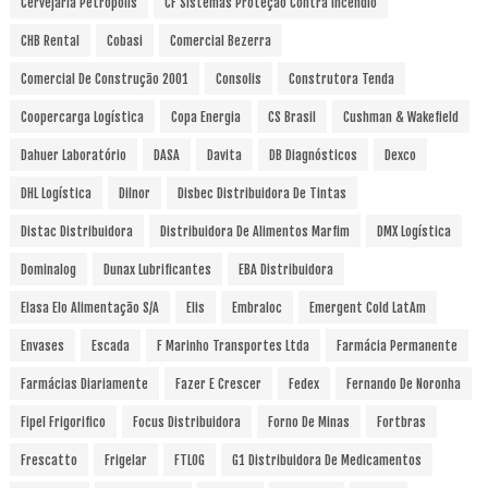
Cervejaria Petrópolis
CF Sistemas Proteção Contra Incêndio
CHB Rental
Cobasi
Comercial Bezerra
Comercial De Construção 2001
Consolis
Construtora Tenda
Coopercarga Logística
Copa Energia
CS Brasil
Cushman & Wakefield
Dahuer Laboratório
DASA
Davita
DB Diagnósticos
Dexco
DHL Logística
Dilnor
Disbec Distribuidora De Tintas
Distac Distribuidora
Distribuidora De Alimentos Marfim
DMX Logística
Dominalog
Dunax Lubrificantes
EBA Distribuidora
Elasa Elo Alimentação S/A
Elis
Embraloc
Emergent Cold LatAm
Envases
Escada
F Marinho Transportes Ltda
Farmácia Permanente
Farmácias Diariamente
Fazer E Crescer
Fedex
Fernando De Noronha
Fipel Frigorifico
Focus Distribuidora
Forno De Minas
Fortbras
Frescatto
Frigelar
FTLOG
G1 Distribuidora De Medicamentos