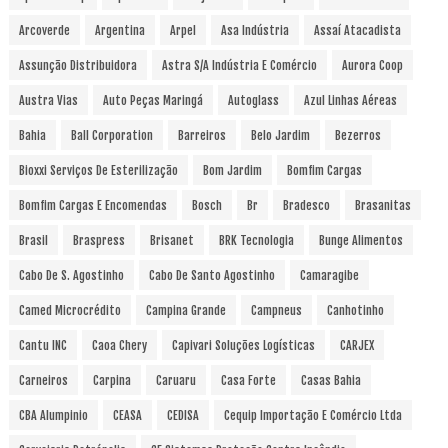
Arcoverde
Argentina
Arpel
Asa Indústria
Assaí Atacadista
Assunção Distribuidora
Astra S/A Indústria E Comércio
Aurora Coop
Austra Vias
Auto Peças Maringá
Autoglass
Azul Linhas Aéreas
Bahia
Ball Corporation
Barreiros
Belo Jardim
Bezerros
Bioxxi Serviços De Esterilização
Bom Jardim
Bomfim Cargas
Bomfim Cargas E Encomendas
Bosch
Br
Bradesco
Brasanitas
Brasil
Braspress
Brisanet
BRK Tecnologia
Bunge Alimentos
Cabo De S. Agostinho
Cabo De Santo Agostinho
Camaragibe
Camed Microcrédito
Campina Grande
Campneus
Canhotinho
Cantu INC
Caoa Chery
Capivari Soluções Logísticas
CARJEX
Carneiros
Carpina
Caruaru
Casa Forte
Casas Bahia
CBA Alumpinio
CEASA
CEDISA
Cequip Importação E Comércio Ltda