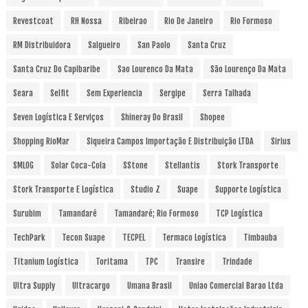
Revestcoat
RH Nossa
Ribeirao
Rio De Janeiro
Rio Formoso
RM Distribuidora
Salgueiro
San Paolo
Santa Cruz
Santa Cruz Do Capibaribe
Sao Lourenco Da Mata
São Lourenço Da Mata
Seara
Selfit
Sem Experiencia
Sergipe
Serra Talhada
Seven Logística E Serviços
Shineray Do Brasil
Shopee
Shopping RioMar
Siqueira Campos Importação E Distribuição LTDA
Sirius
SMLOG
Solar Coca-Cola
SStone
Stellantis
Stork Transporte
Stork Transporte E Logística
Studio Z
Suape
Supporte Logística
Surubim
Tamandaré
Tamandaré; Rio Formoso
TCP Logística
TechPark
Tecon Suape
TECPEL
Termaco Logística
Timbauba
Titanium Logística
Toritama
TPC
Transire
Trindade
Ultra Supply
Ultracargo
Umana Brasil
Uniao Comercial Barao Ltda