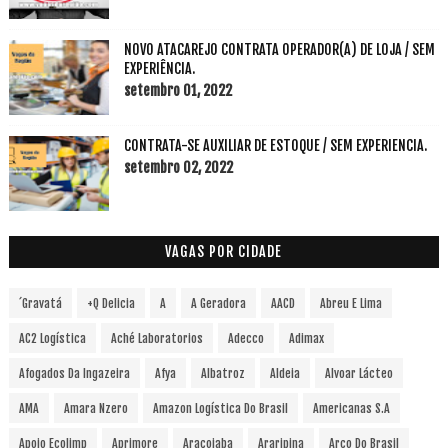
NOVO ATACAREJO CONTRATA OPERADOR(A) DE LOJA / SEM
EXPERIÊNCIA.
setembro 01, 2022
CONTRATA-SE AUXILIAR DE ESTOQUE / SEM EXPERIENCIA.
setembro 02, 2022
VAGAS POR CIDADE
´Gravatá
+Q Delicia
A
A Geradora
AACD
Abreu E Lima
AC2 Logística
Aché Laboratorios
Adecco
Adimax
Afogados Da Ingazeira
Afya
Albatroz
Aldeia
Alvoar Lácteo
AMA
Amara Nzero
Amazon Logística Do Brasil
Americanas S.A
Apoio Ecolimp
Aprimore
Araçoiaba
Araripina
Arco Do Brasil