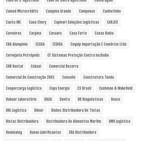
Cabo De S. Agostinho
Cabo De Santo Agostinho
Camaragibe
Camed Microcrédito
Campina Grande
Campneus
Canhotinho
Cantu INC
Caoa Chery
Capivari Soluções Logísticas
CARJEX
Carneiros
Carpina
Caruaru
Casa Forte
Casas Bahia
CBA Alumpinio
CEASA
CEDISA
Cequip Importação E Comércio Ltda
Cervejaria Petrópolis
CF Sistemas Proteção Contra Incêndio
CHB Rental
Cobasi
Comercial Bezerra
Comercial De Construção 2001
Consolis
Construtora Tenda
Coopercarga Logística
Copa Energia
CS Brasil
Cushman & Wakefield
Dahuer Laboratório
DASA
Davita
DB Diagnósticos
Dexco
DHL Logística
Dilnor
Disbec Distribuidora De Tintas
Distac Distribuidora
Distribuidora De Alimentos Marfim
DMX Logística
Dominalog
Dunax Lubrificantes
EBA Distribuidora