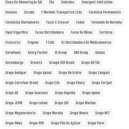
Elasa Elo Alimentação S/A
Elis
Embraloc
Emergent Cold LatAm
Envases
Escada
F Marinho Transportes Ltda
Farmácia Permanente
Farmácias Diariamente
Fazer E Crescer
Fedex
Fernando De Noronha
Fipel Frigorifico
Focus Distribuidora
Forno De Minas
Fortbras
Frescatto
Frigelar
FTLOG
G1 Distribuidora De Medicamentos
Garanhuns
Georg Fischer
Gi Group
GNX Group
Goiana
Gotemburgo
Gravatá
Groupe SEB Brasil
Grupo ADTSA
Grupo Ambipar
Grupo Apisul
Grupo Boticário
Grupo Campari
Grupo Carrefour Brasil
Grupo Elfa
Grupo Fleury
Grupo Fortpel
Grupo GR
Grupo Guaraves
Grupo Hapvida
Grupo Iquine
Grupo JCPM
Grupo Ledani
Grupo LOS
Grupo Marilan
Grupo Meganordeste
Grupo Morada
Grupo Moura
Grupo NVT
Grupo Oikos
Grupo OVD
Grupo Pão De Açúcar
Grupo Parvi