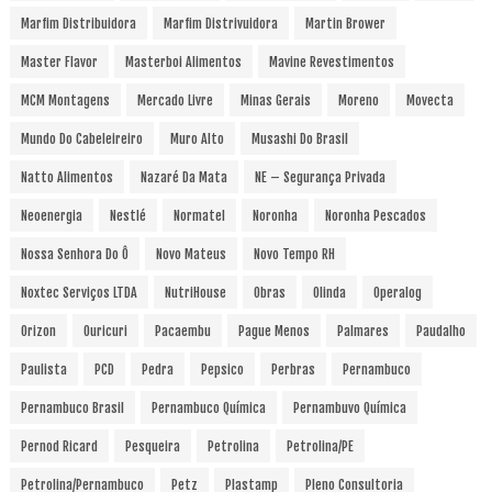
Marfim Distribuidora
Marfim Distrivuidora
Martin Brower
Master Flavor
Masterboi Alimentos
Mavine Revestimentos
MCM Montagens
Mercado Livre
Minas Gerais
Moreno
Movecta
Mundo Do Cabeleireiro
Muro Alto
Musashi Do Brasil
Natto Alimentos
Nazaré Da Mata
NE – Segurança Privada
Neoenergia
Nestlé
Normatel
Noronha
Noronha Pescados
Nossa Senhora Do Ô
Novo Mateus
Novo Tempo RH
Noxtec Serviços LTDA
NutriHouse
Obras
Olinda
Operalog
Orizon
Ouricuri
Pacaembu
Pague Menos
Palmares
Paudalho
Paulista
PCD
Pedra
Pepsico
Perbras
Pernambuco
Pernambuco Brasil
Pernambuco Química
Pernambuvo Química
Pernod Ricard
Pesqueira
Petrolina
Petrolina/PE
Petrolina/Pernambuco
Petz
Plastamp
Pleno Consultoria