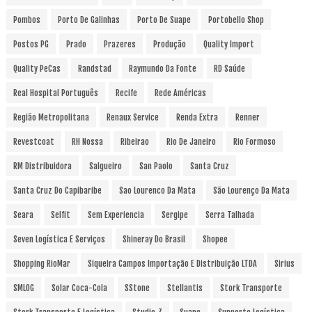
Pombos
Porto De Galinhas
Porto De Suape
Portobello Shop
Postos PG
Prado
Prazeres
Produção
Quality Import
Quality PeCas
Randstad
Raymundo Da Fonte
RD Saúde
Real Hospital Português
Recife
Rede Américas
Região Metropolitana
Renaux Service
Renda Extra
Renner
Revestcoat
RH Nossa
Ribeirao
Rio De Janeiro
Rio Formoso
RM Distribuidora
Salgueiro
San Paolo
Santa Cruz
Santa Cruz Do Capibaribe
Sao Lourenco Da Mata
São Lourenço Da Mata
Seara
Selfit
Sem Experiencia
Sergipe
Serra Talhada
Seven Logística E Serviços
Shineray Do Brasil
Shopee
Shopping RioMar
Siqueira Campos Importação E Distribuição LTDA
Sirius
SMLOG
Solar Coca-Cola
SStone
Stellantis
Stork Transporte