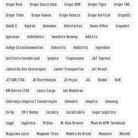
Grupo Real
Grupo Souza Lima
Grupo SRM
Grupo Tigre
Grupo TNS
Grupo Trino
Grupo Vamos
Grupo Veneza
Grupo Vertical
GrupoSC
Habib´s
Haytek
Heineken
Hidrotintas
Home Office
Icopallet
Igarassu
Imbiribeira
Imediato Nexway
InBetta
Indigo Estacionamentos
Industria
Indústria
Ingredion
Instituto Euvaldo Lodi
Ipojuca
Itapissuma
J&T Express
Jaboatão Dos Guararapes
Jamef Transportes
Jet Brasil
JETSHR LTDA
JR Distribuição
JS Peças
JSL
Klabin
KLIN
KM Barros LTDA
Lauto Cargo
Léo Madeiras
Liderança Limpeza E Conservação
Limoeiro
Limpeza
LinusLog
Liv Up
LM 2 Rodas
Localiza
Localiza&Co
Loger Logística
Loggi
Logística
M Dias
M. Dias Branco
Maersk APM Terminals
Magazine Luiza
Magnum Tires
Makita Do Brasil
Manserv
Marelli