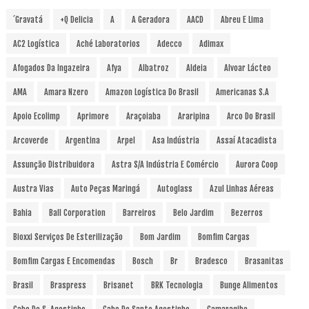
´Gravatá
+Q Delicia
A
A Geradora
AACD
Abreu E Lima
AC2 Logística
Aché Laboratorios
Adecco
Adimax
Afogados Da Ingazeira
Afya
Albatroz
Aldeia
Alvoar Lácteo
AMA
Amara Nzero
Amazon Logística Do Brasil
Americanas S.A
Apoio Ecolimp
Aprimore
Araçoiaba
Araripina
Arco Do Brasil
Arcoverde
Argentina
Arpel
Asa Indústria
Assaí Atacadista
Assunção Distribuidora
Astra S/A Indústria E Comércio
Aurora Coop
Austra Vias
Auto Peças Maringá
Autoglass
Azul Linhas Aéreas
Bahia
Ball Corporation
Barreiros
Belo Jardim
Bezerros
Bioxxi Serviços De Esterilização
Bom Jardim
Bomfim Cargas
Bomfim Cargas E Encomendas
Bosch
Br
Bradesco
Brasanitas
Brasil
Braspress
Brisanet
BRK Tecnologia
Bunge Alimentos