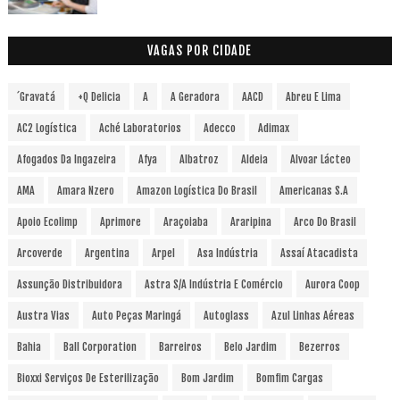
VAGAS POR CIDADE
´Gravatá
+Q Delicia
A
A Geradora
AACD
Abreu E Lima
AC2 Logística
Aché Laboratorios
Adecco
Adimax
Afogados Da Ingazeira
Afya
Albatroz
Aldeia
Alvoar Lácteo
AMA
Amara Nzero
Amazon Logística Do Brasil
Americanas S.A
Apoio Ecolimp
Aprimore
Araçoiaba
Araripina
Arco Do Brasil
Arcoverde
Argentina
Arpel
Asa Indústria
Assaí Atacadista
Assunção Distribuidora
Astra S/A Indústria E Comércio
Aurora Coop
Austra Vias
Auto Peças Maringá
Autoglass
Azul Linhas Aéreas
Bahia
Ball Corporation
Barreiros
Belo Jardim
Bezerros
Bioxxi Serviços De Esterilização
Bom Jardim
Bomfim Cargas