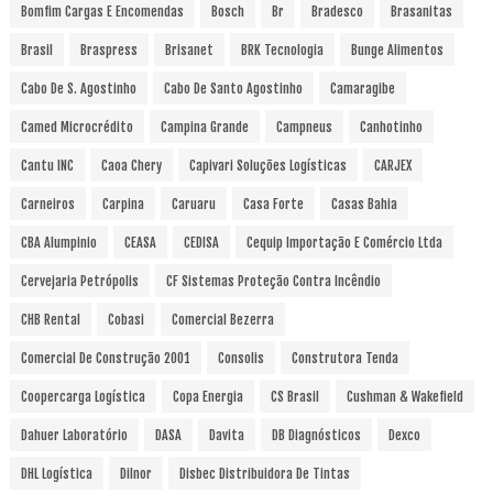
Bomfim Cargas E Encomendas
Bosch
Br
Bradesco
Brasanitas
Brasil
Braspress
Brisanet
BRK Tecnologia
Bunge Alimentos
Cabo De S. Agostinho
Cabo De Santo Agostinho
Camaragibe
Camed Microcrédito
Campina Grande
Campneus
Canhotinho
Cantu INC
Caoa Chery
Capivari Soluções Logísticas
CARJEX
Carneiros
Carpina
Caruaru
Casa Forte
Casas Bahia
CBA Alumpinio
CEASA
CEDISA
Cequip Importação E Comércio Ltda
Cervejaria Petrópolis
CF Sistemas Proteção Contra Incêndio
CHB Rental
Cobasi
Comercial Bezerra
Comercial De Construção 2001
Consolis
Construtora Tenda
Coopercarga Logística
Copa Energia
CS Brasil
Cushman & Wakefield
Dahuer Laboratório
DASA
Davita
DB Diagnósticos
Dexco
DHL Logística
Dilnor
Disbec Distribuidora De Tintas