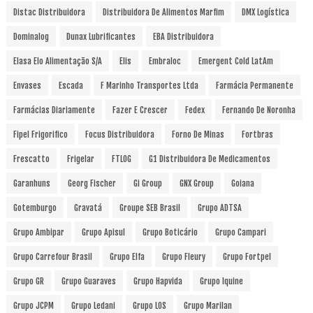
Distac Distribuidora
Distribuidora De Alimentos Marfim
DMX Logística
Dominalog
Dunax Lubrificantes
EBA Distribuidora
Elasa Elo Alimentação S/A
Elis
Embraloc
Emergent Cold LatAm
Envases
Escada
F Marinho Transportes Ltda
Farmácia Permanente
Farmácias Diariamente
Fazer E Crescer
Fedex
Fernando De Noronha
Fipel Frigorifico
Focus Distribuidora
Forno De Minas
Fortbras
Frescatto
Frigelar
FTLOG
G1 Distribuidora De Medicamentos
Garanhuns
Georg Fischer
Gi Group
GNX Group
Goiana
Gotemburgo
Gravatá
Groupe SEB Brasil
Grupo ADTSA
Grupo Ambipar
Grupo Apisul
Grupo Boticário
Grupo Campari
Grupo Carrefour Brasil
Grupo Elfa
Grupo Fleury
Grupo Fortpel
Grupo GR
Grupo Guaraves
Grupo Hapvida
Grupo Iquine
Grupo JCPM
Grupo Ledani
Grupo LOS
Grupo Marilan