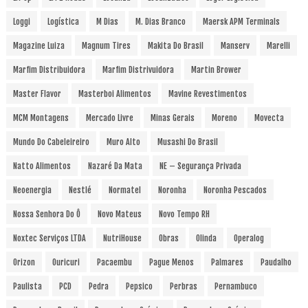
Loggi
Logística
M Dias
M. Dias Branco
Maersk APM Terminals
Magazine Luiza
Magnum Tires
Makita Do Brasil
Manserv
Marelli
Marfim Distribuidora
Marfim Distrivuidora
Martin Brower
Master Flavor
Masterboi Alimentos
Mavine Revestimentos
MCM Montagens
Mercado Livre
Minas Gerais
Moreno
Movecta
Mundo Do Cabeleireiro
Muro Alto
Musashi Do Brasil
Natto Alimentos
Nazaré Da Mata
NE – Segurança Privada
Neoenergia
Nestlé
Normatel
Noronha
Noronha Pescados
Nossa Senhora Do Ô
Novo Mateus
Novo Tempo RH
Noxtec Serviços LTDA
NutriHouse
Obras
Olinda
Operalog
Orizon
Ouricuri
Pacaembu
Pague Menos
Palmares
Paudalho
Paulista
PCD
Pedra
Pepsico
Perbras
Pernambuco