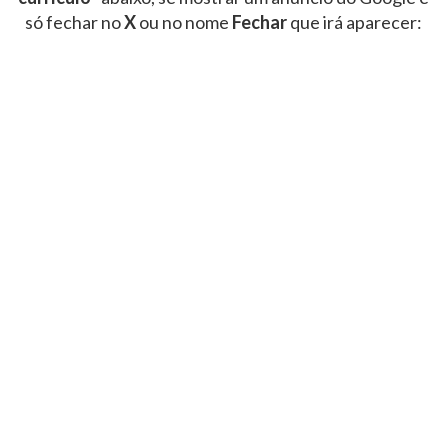
só fechar no
X
ou no nome
Fechar
que irá aparecer: