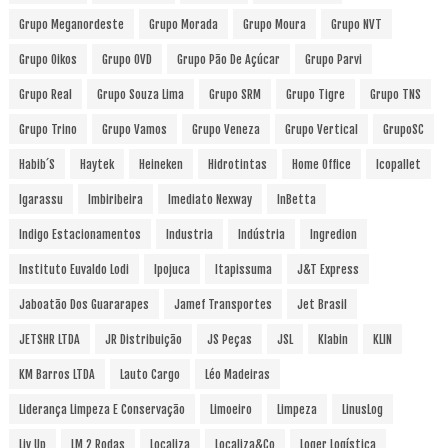
Grupo Meganordeste
Grupo Morada
Grupo Moura
Grupo NVT
Grupo Oikos
Grupo OVD
Grupo Pão De Açúcar
Grupo Parvi
Grupo Real
Grupo Souza Lima
Grupo SRM
Grupo Tigre
Grupo TNS
Grupo Trino
Grupo Vamos
Grupo Veneza
Grupo Vertical
GrupoSC
Habib´s
Haytek
Heineken
Hidrotintas
Home Office
Icopallet
Igarassu
Imbiribeira
Imediato Nexway
InBetta
Indigo Estacionamentos
Industria
Indústria
Ingredion
Instituto Euvaldo Lodi
Ipojuca
Itapissuma
J&T Express
Jaboatão Dos Guararapes
Jamef Transportes
Jet Brasil
JETSHR LTDA
JR Distribuição
JS Peças
JSL
Klabin
KLIN
KM Barros LTDA
Lauto Cargo
Léo Madeiras
Liderança Limpeza E Conservação
Limoeiro
Limpeza
LinusLog
Liv Up
LM 2 Rodas
Localiza
Localiza&Co
Loger Logística