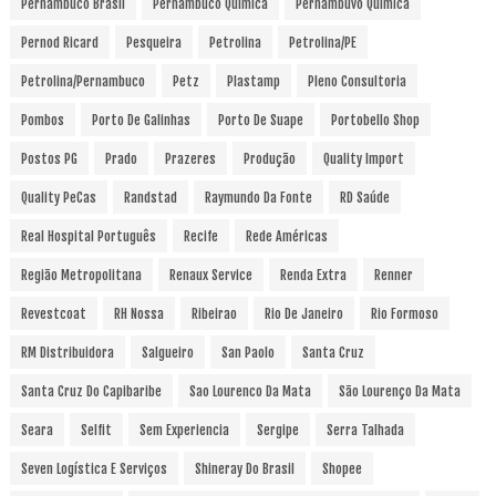
Pernambuco Brasil
Pernambuco Química
Pernambuvo Química
Pernod Ricard
Pesqueira
Petrolina
Petrolina/PE
Petrolina/Pernambuco
Petz
Plastamp
Pleno Consultoria
Pombos
Porto De Galinhas
Porto De Suape
Portobello Shop
Postos PG
Prado
Prazeres
Produção
Quality Import
Quality PeCas
Randstad
Raymundo Da Fonte
RD Saúde
Real Hospital Português
Recife
Rede Américas
Região Metropolitana
Renaux Service
Renda Extra
Renner
Revestcoat
RH Nossa
Ribeirao
Rio De Janeiro
Rio Formoso
RM Distribuidora
Salgueiro
San Paolo
Santa Cruz
Santa Cruz Do Capibaribe
Sao Lourenco Da Mata
São Lourenço Da Mata
Seara
Selfit
Sem Experiencia
Sergipe
Serra Talhada
Seven Logística E Serviços
Shineray Do Brasil
Shopee