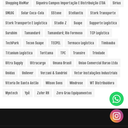
Shopping RioMar
Siqueira Campos Importação E Distribuição LTDA
Sirius
SMLOG
Solar Coca-Cola
SStone
Stellantis
Stork Transporte
Stork Transporte E Logística
Studio Z
Suape
Supporte Logística
Surubim
Tamandaré
Tamandaré; Rio Formoso
TCP Logística
TechPark
Tecon Suape
TECPEL
Termaco Logística
Timbauba
Titanium Logística
Toritama
TPC
Transire
Trindade
Ultra Supply
Ultracargo
Umana Brasil
Uniao Comercial Barao Ltda
Unidas
Unilever
Verzani & Sandrini
Vetor Instalações Industriais
Vitoria De Santo Antão
Wilson Sons
Windrose
WT Distribuidora
Wyntech
Ypê
Zafer RH
Zero Grau Equipamentos