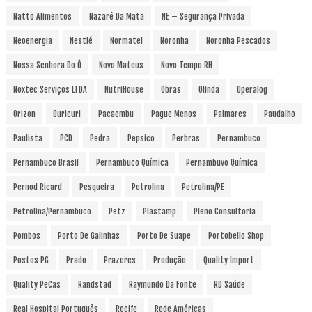
Natto Alimentos
Nazaré Da Mata
NE – Segurança Privada
Neoenergia
Nestlé
Normatel
Noronha
Noronha Pescados
Nossa Senhora Do Ô
Novo Mateus
Novo Tempo RH
Noxtec Serviços LTDA
NutriHouse
Obras
Olinda
Operalog
Orizon
Ouricuri
Pacaembu
Pague Menos
Palmares
Paudalho
Paulista
PCD
Pedra
Pepsico
Perbras
Pernambuco
Pernambuco Brasil
Pernambuco Química
Pernambuvo Química
Pernod Ricard
Pesqueira
Petrolina
Petrolina/PE
Petrolina/Pernambuco
Petz
Plastamp
Pleno Consultoria
Pombos
Porto De Galinhas
Porto De Suape
Portobello Shop
Postos PG
Prado
Prazeres
Produção
Quality Import
Quality PeCas
Randstad
Raymundo Da Fonte
RD Saúde
Real Hospital Português
Recife
Rede Américas