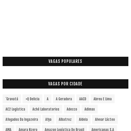
VAGAS POPULARES
VAGAS POR CIDADE
´Gravatá
+Q Delicia
A
A Geradora
AACD
Abreu E Lima
AC2 Logística
Aché Laboratorios
Adecco
Adimax
Afogados Da Ingazeira
Afya
Albatroz
Aldeia
Alvoar Lácteo
AMA
Amara Nzero
Amazon Logística Do Brasil
Americanas S.A