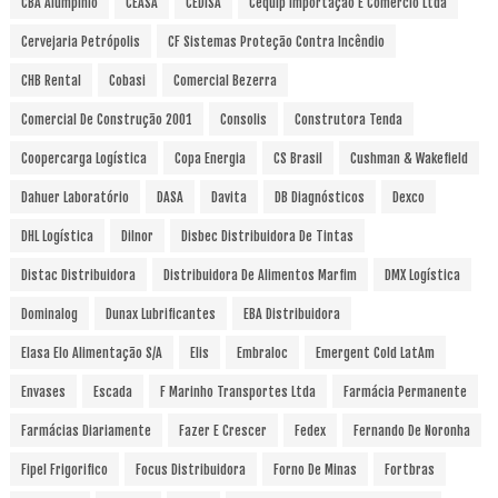
CBA Alumpinio
CEASA
CEDISA
Cequip Importação E Comércio Ltda
Cervejaria Petrópolis
CF Sistemas Proteção Contra Incêndio
CHB Rental
Cobasi
Comercial Bezerra
Comercial De Construção 2001
Consolis
Construtora Tenda
Coopercarga Logística
Copa Energia
CS Brasil
Cushman & Wakefield
Dahuer Laboratório
DASA
Davita
DB Diagnósticos
Dexco
DHL Logística
Dilnor
Disbec Distribuidora De Tintas
Distac Distribuidora
Distribuidora De Alimentos Marfim
DMX Logística
Dominalog
Dunax Lubrificantes
EBA Distribuidora
Elasa Elo Alimentação S/A
Elis
Embraloc
Emergent Cold LatAm
Envases
Escada
F Marinho Transportes Ltda
Farmácia Permanente
Farmácias Diariamente
Fazer E Crescer
Fedex
Fernando De Noronha
Fipel Frigorifico
Focus Distribuidora
Forno De Minas
Fortbras