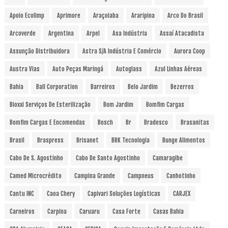
Apoio Ecolimp
Aprimore
Araçoiaba
Araripina
Arco Do Brasil
Arcoverde
Argentina
Arpel
Asa Indústria
Assaí Atacadista
Assunção Distribuidora
Astra S/A Indústria E Comércio
Aurora Coop
Austra Vias
Auto Peças Maringá
Autoglass
Azul Linhas Aéreas
Bahia
Ball Corporation
Barreiros
Belo Jardim
Bezerros
Bioxxi Serviços De Esterilização
Bom Jardim
Bomfim Cargas
Bomfim Cargas E Encomendas
Bosch
Br
Bradesco
Brasanitas
Brasil
Braspress
Brisanet
BRK Tecnologia
Bunge Alimentos
Cabo De S. Agostinho
Cabo De Santo Agostinho
Camaragibe
Camed Microcrédito
Campina Grande
Campneus
Canhotinho
Cantu INC
Caoa Chery
Capivari Soluções Logísticas
CARJEX
Carneiros
Carpina
Caruaru
Casa Forte
Casas Bahia