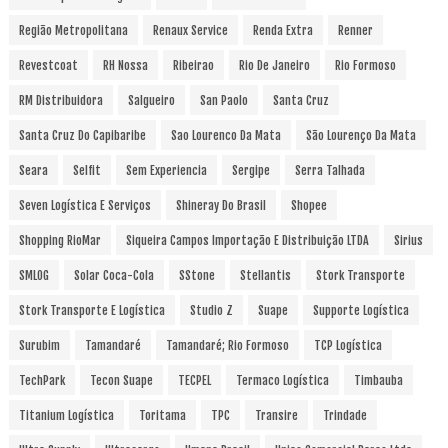
Região Metropolitana
Renaux Service
Renda Extra
Renner
Revestcoat
RH Nossa
Ribeirao
Rio De Janeiro
Rio Formoso
RM Distribuidora
Salgueiro
San Paolo
Santa Cruz
Santa Cruz Do Capibaribe
Sao Lourenco Da Mata
São Lourenço Da Mata
Seara
Selfit
Sem Experiencia
Sergipe
Serra Talhada
Seven Logística E Serviços
Shineray Do Brasil
Shopee
Shopping RioMar
Siqueira Campos Importação E Distribuição LTDA
Sirius
SMLOG
Solar Coca-Cola
SStone
Stellantis
Stork Transporte
Stork Transporte E Logística
Studio Z
Suape
Supporte Logística
Surubim
Tamandaré
Tamandaré; Rio Formoso
TCP Logística
TechPark
Tecon Suape
TECPEL
Termaco Logística
Timbauba
Titanium Logística
Toritama
TPC
Transire
Trindade