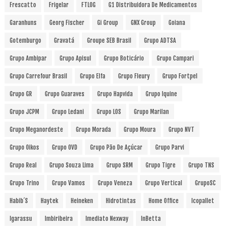
Frescatto
Frigelar
FTLOG
G1 Distribuidora De Medicamentos
Garanhuns
Georg Fischer
Gi Group
GNX Group
Goiana
Gotemburgo
Gravatá
Groupe SEB Brasil
Grupo ADTSA
Grupo Ambipar
Grupo Apisul
Grupo Boticário
Grupo Campari
Grupo Carrefour Brasil
Grupo Elfa
Grupo Fleury
Grupo Fortpel
Grupo GR
Grupo Guaraves
Grupo Hapvida
Grupo Iquine
Grupo JCPM
Grupo Ledani
Grupo LOS
Grupo Marilan
Grupo Meganordeste
Grupo Morada
Grupo Moura
Grupo NVT
Grupo Oikos
Grupo OVD
Grupo Pão De Açúcar
Grupo Parvi
Grupo Real
Grupo Souza Lima
Grupo SRM
Grupo Tigre
Grupo TNS
Grupo Trino
Grupo Vamos
Grupo Veneza
Grupo Vertical
GrupoSC
Habib´s
Haytek
Heineken
Hidrotintas
Home Office
Icopallet
Igarassu
Imbiribeira
Imediato Nexway
InBetta