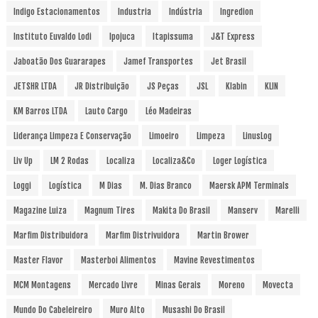
Indigo Estacionamentos
Industria
Indústria
Ingredion
Instituto Euvaldo Lodi
Ipojuca
Itapissuma
J&T Express
Jaboatão Dos Guararapes
Jamef Transportes
Jet Brasil
JETSHR LTDA
JR Distribuição
JS Peças
JSL
Klabin
KLIN
KM Barros LTDA
Lauto Cargo
Léo Madeiras
Liderança Limpeza E Conservação
Limoeiro
Limpeza
LinusLog
Liv Up
LM 2 Rodas
Localiza
Localiza&Co
Loger Logística
Loggi
Logística
M Dias
M. Dias Branco
Maersk APM Terminals
Magazine Luiza
Magnum Tires
Makita Do Brasil
Manserv
Marelli
Marfim Distribuidora
Marfim Distrivuidora
Martin Brower
Master Flavor
Masterboi Alimentos
Mavine Revestimentos
MCM Montagens
Mercado Livre
Minas Gerais
Moreno
Movecta
Mundo Do Cabeleireiro
Muro Alto
Musashi Do Brasil