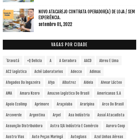
NOVO ATACAREJO CONTRATA OPERADOR(A) DE LOJA / SEM
EXPERIÊNCIA.
setembro 01, 2022
VAGAS POR CIDADE
´Gravatá
+Q Delicia
A
A Geradora
AACD
Abreu E Lima
AC2 Logística
Aché Laboratorios
Adecco
Adimax
Afogados Da Ingazeira
Afya
Albatroz
Aldeia
Alvoar Lácteo
AMA
Amara Nzero
Amazon Logística Do Brasil
Americanas S.A
Apoio Ecolimp
Aprimore
Araçoiaba
Araripina
Arco Do Brasil
Arcoverde
Argentina
Arpel
Asa Indústria
Assaí Atacadista
Assunção Distribuidora
Astra S/A Indústria E Comércio
Aurora Coop
Austra Vias
Auto Peças Maringá
Autoglass
Azul Linhas Aéreas