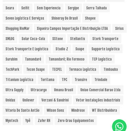
Seara
Selfit
Sem Experiencia
Sergipe
Serra Talhada
Seven Logística E Serviços
Shineray Do Brasil
Shopee
Shopping RioMar
Siqueira Campos Importação E Distribuição LTDA
Sirius
SMLOG
Solar Coca-Cola
SStone
Stellantis
Stork Transporte
Stork Transporte E Logística
Studio Z
Suape
Supporte Logística
Surubim
Tamandaré
Tamandaré; Rio Formoso
TCP Logística
TechPark
Tecon Suape
TECPEL
Termaco Logística
Timbauba
Titanium Logística
Toritama
TPC
Transire
Trindade
Ultra Supply
Ultracargo
Umana Brasil
Uniao Comercial Barao Ltda
Unidas
Unilever
Verzani & Sandrini
Vetor Instalações Industriais
Vitoria De Santo Antão
Wilson Sons
Windrose
WT Distribuidora
Wyntech
Ypê
Zafer RH
Zero Grau Equipamentos