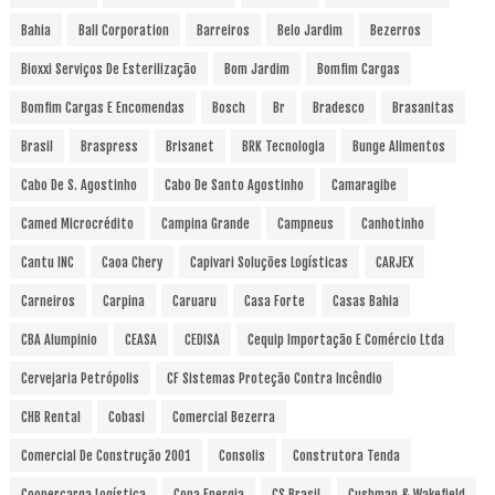
Bahia
Ball Corporation
Barreiros
Belo Jardim
Bezerros
Bioxxi Serviços De Esterilização
Bom Jardim
Bomfim Cargas
Bomfim Cargas E Encomendas
Bosch
Br
Bradesco
Brasanitas
Brasil
Braspress
Brisanet
BRK Tecnologia
Bunge Alimentos
Cabo De S. Agostinho
Cabo De Santo Agostinho
Camaragibe
Camed Microcrédito
Campina Grande
Campneus
Canhotinho
Cantu INC
Caoa Chery
Capivari Soluções Logísticas
CARJEX
Carneiros
Carpina
Caruaru
Casa Forte
Casas Bahia
CBA Alumpinio
CEASA
CEDISA
Cequip Importação E Comércio Ltda
Cervejaria Petrópolis
CF Sistemas Proteção Contra Incêndio
CHB Rental
Cobasi
Comercial Bezerra
Comercial De Construção 2001
Consolis
Construtora Tenda
Coopercarga Logística
Copa Energia
CS Brasil
Cushman & Wakefield