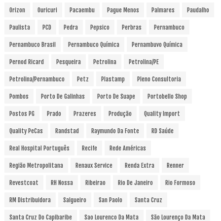
Orizon
Ouricuri
Pacaembu
Pague Menos
Palmares
Paudalho
Paulista
PCD
Pedra
Pepsico
Perbras
Pernambuco
Pernambuco Brasil
Pernambuco Química
Pernambuvo Química
Pernod Ricard
Pesqueira
Petrolina
Petrolina/PE
Petrolina/Pernambuco
Petz
Plastamp
Pleno Consultoria
Pombos
Porto De Galinhas
Porto De Suape
Portobello Shop
Postos PG
Prado
Prazeres
Produção
Quality Import
Quality PeCas
Randstad
Raymundo Da Fonte
RD Saúde
Real Hospital Português
Recife
Rede Américas
Região Metropolitana
Renaux Service
Renda Extra
Renner
Revestcoat
RH Nossa
Ribeirao
Rio De Janeiro
Rio Formoso
RM Distribuidora
Salgueiro
San Paolo
Santa Cruz
Santa Cruz Do Capibaribe
Sao Lourenco Da Mata
São Lourenço Da Mata