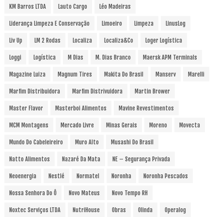
KM Barros LTDA
Lauto Cargo
Léo Madeiras
Liderança Limpeza E Conservação
Limoeiro
Limpeza
LinusLog
Liv Up
LM 2 Rodas
Localiza
Localiza&Co
Loger Logística
Loggi
Logística
M Dias
M. Dias Branco
Maersk APM Terminals
Magazine Luiza
Magnum Tires
Makita Do Brasil
Manserv
Marelli
Marfim Distribuidora
Marfim Distrivuidora
Martin Brower
Master Flavor
Masterboi Alimentos
Mavine Revestimentos
MCM Montagens
Mercado Livre
Minas Gerais
Moreno
Movecta
Mundo Do Cabeleireiro
Muro Alto
Musashi Do Brasil
Natto Alimentos
Nazaré Da Mata
NE – Segurança Privada
Neoenergia
Nestlé
Normatel
Noronha
Noronha Pescados
Nossa Senhora Do Ô
Novo Mateus
Novo Tempo RH
Noxtec Serviços LTDA
NutriHouse
Obras
Olinda
Operalog