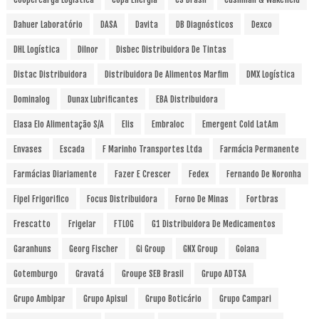
Dahuer Laboratório
DASA
Davita
DB Diagnósticos
Dexco
DHL Logística
Dilnor
Disbec Distribuidora De Tintas
Distac Distribuidora
Distribuidora De Alimentos Marfim
DMX Logística
Dominalog
Dunax Lubrificantes
EBA Distribuidora
Elasa Elo Alimentação S/A
Elis
Embraloc
Emergent Cold LatAm
Envases
Escada
F Marinho Transportes Ltda
Farmácia Permanente
Farmácias Diariamente
Fazer E Crescer
Fedex
Fernando De Noronha
Fipel Frigorifico
Focus Distribuidora
Forno De Minas
Fortbras
Frescatto
Frigelar
FTLOG
G1 Distribuidora De Medicamentos
Garanhuns
Georg Fischer
Gi Group
GNX Group
Goiana
Gotemburgo
Gravatá
Groupe SEB Brasil
Grupo ADTSA
Grupo Ambipar
Grupo Apisul
Grupo Boticário
Grupo Campari