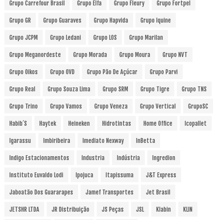
Grupo Carrefour Brasil
Grupo Elfa
Grupo Fleury
Grupo Fortpel
Grupo GR
Grupo Guaraves
Grupo Hapvida
Grupo Iquine
Grupo JCPM
Grupo Ledani
Grupo LOS
Grupo Marilan
Grupo Meganordeste
Grupo Morada
Grupo Moura
Grupo NVT
Grupo Oikos
Grupo OVD
Grupo Pão De Açúcar
Grupo Parvi
Grupo Real
Grupo Souza Lima
Grupo SRM
Grupo Tigre
Grupo TNS
Grupo Trino
Grupo Vamos
Grupo Veneza
Grupo Vertical
GrupoSC
Habib´s
Haytek
Heineken
Hidrotintas
Home Office
Icopallet
Igarassu
Imbiribeira
Imediato Nexway
InBetta
Indigo Estacionamentos
Industria
Indústria
Ingredion
Instituto Euvaldo Lodi
Ipojuca
Itapissuma
J&T Express
Jaboatão Dos Guararapes
Jamef Transportes
Jet Brasil
JETSHR LTDA
JR Distribuição
JS Peças
JSL
Klabin
KLIN