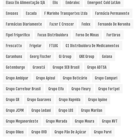
Elasa Elo Alimentação S/A
Elis
Embraloc
Emergent Cold LatAm
Envases
Escada
F Marinho Transportes Ltda
Farmácia Permanente
Farmácias Diariamente
Fazer E Crescer
Fedex
Fernando De Noronha
Fipel Frigorifico
Focus Distribuidora
Forno De Minas
Fortbras
Frescatto
Frigelar
FTLOG
G1 Distribuidora De Medicamentos
Garanhuns
Georg Fischer
Gi Group
GNX Group
Goiana
Gotemburgo
Gravatá
Groupe SEB Brasil
Grupo ADTSA
Grupo Ambipar
Grupo Apisul
Grupo Boticário
Grupo Campari
Grupo Carrefour Brasil
Grupo Elfa
Grupo Fleury
Grupo Fortpel
Grupo GR
Grupo Guaraves
Grupo Hapvida
Grupo Iquine
Grupo JCPM
Grupo Ledani
Grupo LOS
Grupo Marilan
Grupo Meganordeste
Grupo Morada
Grupo Moura
Grupo NVT
Grupo Oikos
Grupo OVD
Grupo Pão De Açúcar
Grupo Parvi