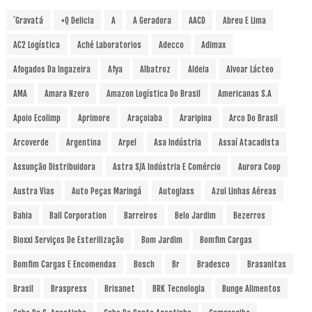
´Gravatá
+Q Delicia
A
A Geradora
AACD
Abreu E Lima
AC2 Logística
Aché Laboratorios
Adecco
Adimax
Afogados Da Ingazeira
Afya
Albatroz
Aldeia
Alvoar Lácteo
AMA
Amara Nzero
Amazon Logística Do Brasil
Americanas S.A
Apoio Ecolimp
Aprimore
Araçoiaba
Araripina
Arco Do Brasil
Arcoverde
Argentina
Arpel
Asa Indústria
Assaí Atacadista
Assunção Distribuidora
Astra S/A Indústria E Comércio
Aurora Coop
Austra Vias
Auto Peças Maringá
Autoglass
Azul Linhas Aéreas
Bahia
Ball Corporation
Barreiros
Belo Jardim
Bezerros
Bioxxi Serviços De Esterilização
Bom Jardim
Bomfim Cargas
Bomfim Cargas E Encomendas
Bosch
Br
Bradesco
Brasanitas
Brasil
Braspress
Brisanet
BRK Tecnologia
Bunge Alimentos