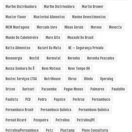
Marfim Distribuidora
Marfim Distrivuidora
Martin Brower
Master Flavor
Masterboi Alimentos
Mavine Revestimentos
MCM Montagens
Mercado Livre
Minas Gerais
Moreno
Movecta
Mundo Do Cabeleireiro
Muro Alto
Musashi Do Brasil
Natto Alimentos
Nazaré Da Mata
NE – Segurança Privada
Neoenergia
Nestlé
Normatel
Noronha
Noronha Pescados
Nossa Senhora Do Ô
Novo Mateus
Novo Tempo RH
Noxtec Serviços LTDA
NutriHouse
Obras
Olinda
Operalog
Orizon
Ouricuri
Pacaembu
Pague Menos
Palmares
Paudalho
Paulista
PCD
Pedra
Pepsico
Perbras
Pernambuco
Pernambuco Brasil
Pernambuco Química
Pernambuvo Química
Pernod Ricard
Pesqueira
Petrolina
Petrolina/PE
Petrolina/Pernambuco
Petz
Plastamp
Pleno Consultoria