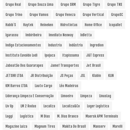
Grupo Real
Grupo Souza Lima
Grupo SRM
Grupo Tigre
Grupo TNS
Grupo Trino
Grupo Vamos
Grupo Veneza
Grupo Vertical
GrupoSC
Habib´s
Haytek
Heineken
Hidrotintas
Home Office
Icopallet
Igarassu
Imbiribeira
Imediato Nexway
InBetta
Indigo Estacionamentos
Industria
Indústria
Ingredion
Instituto Euvaldo Lodi
Ipojuca
Itapissuma
J&T Express
Jaboatão Dos Guararapes
Jamef Transportes
Jet Brasil
JETSHR LTDA
JR Distribuição
JS Peças
JSL
Klabin
KLIN
KM Barros LTDA
Lauto Cargo
Léo Madeiras
Liderança Limpeza E Conservação
Limoeiro
Limpeza
LinusLog
Liv Up
LM 2 Rodas
Localiza
Localiza&Co
Loger Logística
Loggi
Logística
M Dias
M. Dias Branco
Maersk APM Terminals
Magazine Luiza
Magnum Tires
Makita Do Brasil
Manserv
Marelli