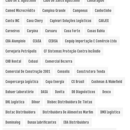
Cabo De S. Agostinho
Cabo De Santo Agostinho
Camaragibe
Camed Microcrédito
Campina Grande
Campneus
Canhotinho
Cantu INC
Caoa Chery
Capivari Soluções Logísticas
CARJEX
Carneiros
Carpina
Caruaru
Casa Forte
Casas Bahia
CBA Alumpinio
CEASA
CEDISA
Cequip Importação E Comércio Ltda
Cervejaria Petrópolis
CF Sistemas Proteção Contra Incêndio
CHB Rental
Cobasi
Comercial Bezerra
Comercial De Construção 2001
Consolis
Construtora Tenda
Coopercarga Logística
Copa Energia
CS Brasil
Cushman & Wakefield
Dahuer Laboratório
DASA
Davita
DB Diagnósticos
Dexco
DHL Logística
Dilnor
Disbec Distribuidora De Tintas
Distac Distribuidora
Distribuidora De Alimentos Marfim
DMX Logística
Dominalog
Dunax Lubrificantes
EBA Distribuidora