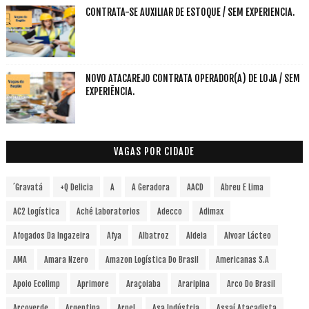
CONTRATA-SE AUXILIAR DE ESTOQUE / SEM EXPERIENCIA.
NOVO ATACAREJO CONTRATA OPERADOR(A) DE LOJA / SEM
EXPERIÊNCIA.
VAGAS POR CIDADE
´Gravatá
+Q Delicia
A
A Geradora
AACD
Abreu E Lima
AC2 Logística
Aché Laboratorios
Adecco
Adimax
Afogados Da Ingazeira
Afya
Albatroz
Aldeia
Alvoar Lácteo
AMA
Amara Nzero
Amazon Logística Do Brasil
Americanas S.A
Apoio Ecolimp
Aprimore
Araçoiaba
Araripina
Arco Do Brasil
Arcoverde
Argentina
Arpel
Asa Indústria
Assaí Atacadista