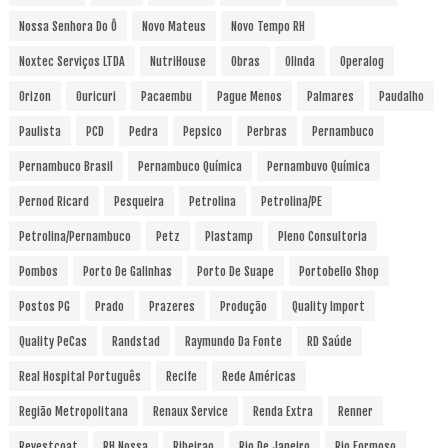
Nossa Senhora Do Ô
Novo Mateus
Novo Tempo RH
Noxtec Serviços LTDA
NutriHouse
Obras
Olinda
Operalog
Orizon
Ouricuri
Pacaembu
Pague Menos
Palmares
Paudalho
Paulista
PCD
Pedra
Pepsico
Perbras
Pernambuco
Pernambuco Brasil
Pernambuco Química
Pernambuvo Química
Pernod Ricard
Pesqueira
Petrolina
Petrolina/PE
Petrolina/Pernambuco
Petz
Plastamp
Pleno Consultoria
Pombos
Porto De Galinhas
Porto De Suape
Portobello Shop
Postos PG
Prado
Prazeres
Produção
Quality Import
Quality PeCas
Randstad
Raymundo Da Fonte
RD Saúde
Real Hospital Português
Recife
Rede Américas
Região Metropolitana
Renaux Service
Renda Extra
Renner
Revestcoat
RH Nossa
Ribeirao
Rio De Janeiro
Rio Formoso