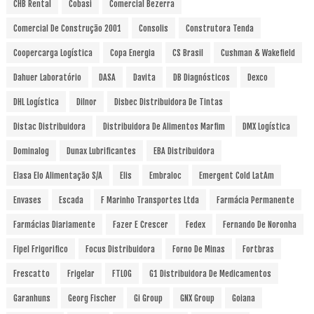
CHB Rental
Cobasi
Comercial Bezerra
Comercial De Construção 2001
Consolis
Construtora Tenda
Coopercarga Logística
Copa Energia
CS Brasil
Cushman & Wakefield
Dahuer Laboratório
DASA
Davita
DB Diagnósticos
Dexco
DHL Logística
Dilnor
Disbec Distribuidora De Tintas
Distac Distribuidora
Distribuidora De Alimentos Marfim
DMX Logística
Dominalog
Dunax Lubrificantes
EBA Distribuidora
Elasa Elo Alimentação S/A
Elis
Embraloc
Emergent Cold LatAm
Envases
Escada
F Marinho Transportes Ltda
Farmácia Permanente
Farmácias Diariamente
Fazer E Crescer
Fedex
Fernando De Noronha
Fipel Frigorifico
Focus Distribuidora
Forno De Minas
Fortbras
Frescatto
Frigelar
FTLOG
G1 Distribuidora De Medicamentos
Garanhuns
Georg Fischer
Gi Group
GNX Group
Goiana