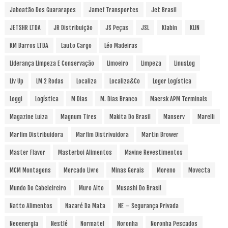
Jaboatão Dos Guararapes
Jamef Transportes
Jet Brasil
JETSHR LTDA
JR Distribuição
JS Peças
JSL
Klabin
KLIN
KM Barros LTDA
Lauto Cargo
Léo Madeiras
Liderança Limpeza E Conservação
Limoeiro
Limpeza
LinusLog
Liv Up
LM 2 Rodas
Localiza
Localiza&Co
Loger Logística
Loggi
Logística
M Dias
M. Dias Branco
Maersk APM Terminals
Magazine Luiza
Magnum Tires
Makita Do Brasil
Manserv
Marelli
Marfim Distribuidora
Marfim Distrivuidora
Martin Brower
Master Flavor
Masterboi Alimentos
Mavine Revestimentos
MCM Montagens
Mercado Livre
Minas Gerais
Moreno
Movecta
Mundo Do Cabeleireiro
Muro Alto
Musashi Do Brasil
Natto Alimentos
Nazaré Da Mata
NE – Segurança Privada
Neoenergia
Nestlé
Normatel
Noronha
Noronha Pescados