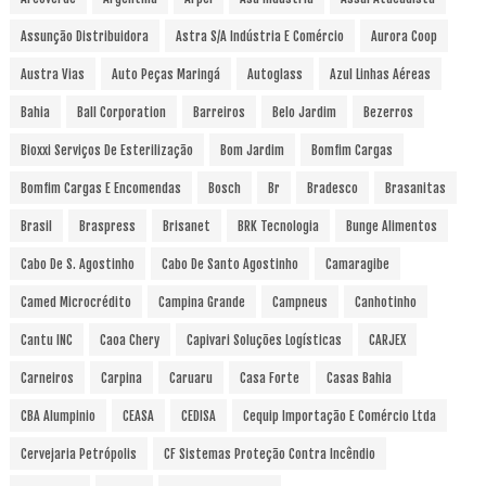
Assunção Distribuidora
Astra S/A Indústria E Comércio
Aurora Coop
Austra Vias
Auto Peças Maringá
Autoglass
Azul Linhas Aéreas
Bahia
Ball Corporation
Barreiros
Belo Jardim
Bezerros
Bioxxi Serviços De Esterilização
Bom Jardim
Bomfim Cargas
Bomfim Cargas E Encomendas
Bosch
Br
Bradesco
Brasanitas
Brasil
Braspress
Brisanet
BRK Tecnologia
Bunge Alimentos
Cabo De S. Agostinho
Cabo De Santo Agostinho
Camaragibe
Camed Microcrédito
Campina Grande
Campneus
Canhotinho
Cantu INC
Caoa Chery
Capivari Soluções Logísticas
CARJEX
Carneiros
Carpina
Caruaru
Casa Forte
Casas Bahia
CBA Alumpinio
CEASA
CEDISA
Cequip Importação E Comércio Ltda
Cervejaria Petrópolis
CF Sistemas Proteção Contra Incêndio