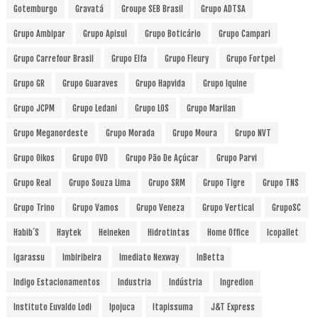
Gotemburgo
Gravatá
Groupe SEB Brasil
Grupo ADTSA
Grupo Ambipar
Grupo Apisul
Grupo Boticário
Grupo Campari
Grupo Carrefour Brasil
Grupo Elfa
Grupo Fleury
Grupo Fortpel
Grupo GR
Grupo Guaraves
Grupo Hapvida
Grupo Iquine
Grupo JCPM
Grupo Ledani
Grupo LOS
Grupo Marilan
Grupo Meganordeste
Grupo Morada
Grupo Moura
Grupo NVT
Grupo Oikos
Grupo OVD
Grupo Pão De Açúcar
Grupo Parvi
Grupo Real
Grupo Souza Lima
Grupo SRM
Grupo Tigre
Grupo TNS
Grupo Trino
Grupo Vamos
Grupo Veneza
Grupo Vertical
GrupoSC
Habib´s
Haytek
Heineken
Hidrotintas
Home Office
Icopallet
Igarassu
Imbiribeira
Imediato Nexway
InBetta
Indigo Estacionamentos
Industria
Indústria
Ingredion
Instituto Euvaldo Lodi
Ipojuca
Itapissuma
J&T Express