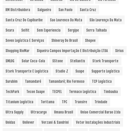
RM Distribuidora
Salgueiro
San Paolo
Santa Cruz
Santa Cruz Do Capibaribe
Sao Lourenco Da Mata
São Lourenço Da Mata
Seara
Selfit
Sem Experiencia
Sergipe
Serra Talhada
Seven Logística E Serviços
Shineray Do Brasil
Shopee
Shopping RioMar
Siqueira Campos Importação E Distribuição LTDA
Sirius
SMLOG
Solar Coca-Cola
SStone
Stellantis
Stork Transporte
Stork Transporte E Logística
Studio Z
Suape
Supporte Logística
Surubim
Tamandaré
Tamandaré; Rio Formoso
TCP Logística
TechPark
Tecon Suape
TECPEL
Termaco Logística
Timbauba
Titanium Logística
Toritama
TPC
Transire
Trindade
Ultra Supply
Ultracargo
Umana Brasil
Uniao Comercial Barao Ltda
Unidas
Unilever
Verzani & Sandrini
Vetor Instalações Industriais