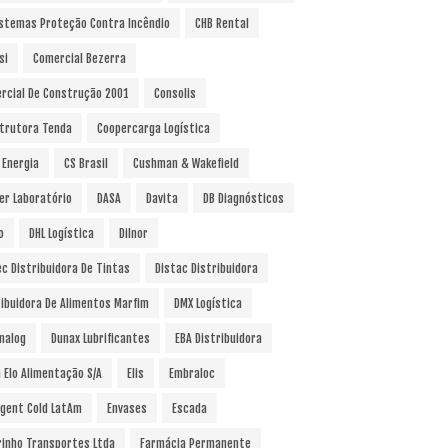
istemas Proteção Contra Incêndio
CHB Rental
si
Comercial Bezerra
rcial De Construção 2001
Consolis
trutora Tenda
Coopercarga Logística
 Energia
CS Brasil
Cushman & Wakefield
er Laboratório
DASA
Davita
DB Diagnósticos
o
DHL Logística
Dilnor
ec Distribuidora De Tintas
Distac Distribuidora
ribuidora De Alimentos Marfim
DMX Logística
nalog
Dunax Lubrificantes
EBA Distribuidora
a Elo Alimentação S/A
Elis
Embraloc
gent Cold LatAm
Envases
Escada
rinho Transportes Ltda
Farmácia Permanente