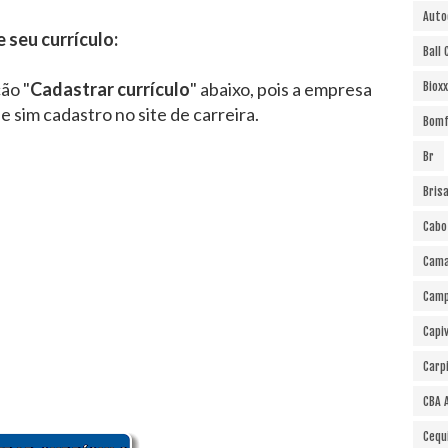
Auto
e seu currículo:
Ball
ão "
Cadastrar currículo
" abaixo, pois a empresa
Bioxx
 e sim cadastro no site de carreira.
Bomf
Br
Bris
Cabo
Cama
Cam
Capi
Carp
CBA 
Cequ