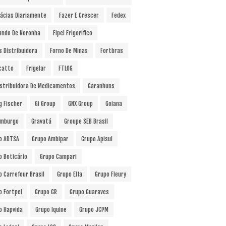
ácias Diariamente
Fazer E Crescer
Fedex
ando De Noronha
Fipel Frigorifico
s Distribuidora
Forno De Minas
Fortbras
catto
Frigelar
FTLOG
istribuidora De Medicamentos
Garanhuns
g Fischer
Gi Group
GNX Group
Goiana
mburgo
Gravatá
Groupe SEB Brasil
o ADTSA
Grupo Ambipar
Grupo Apisul
o Boticário
Grupo Campari
o Carrefour Brasil
Grupo Elfa
Grupo Fleury
o Fortpel
Grupo GR
Grupo Guaraves
o Hapvida
Grupo Iquine
Grupo JCPM