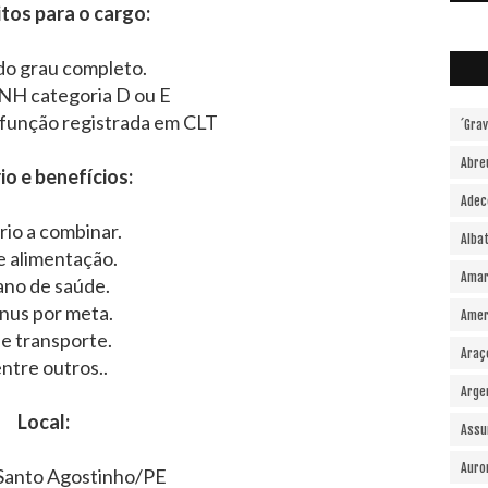
tos para o cargo:
o grau completo.
NH categoria D ou E
 função registrada em CLT
´Gra
Abre
io e benefícios:
Adec
rio a combinar.
Alba
e alimentação.
Amar
ano de saúde.
nus por meta.
Amer
le transporte.
Araç
ntre outros..
Arge
Local:
Assu
Auro
Santo Agostinho/PE