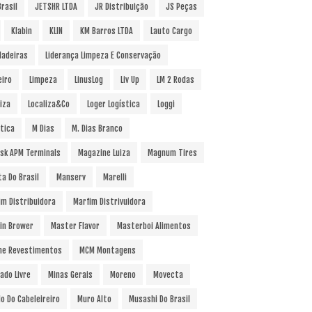
rasil
JETSHR LTDA
JR Distribuição
JS Peças
Klabin
KLIN
KM Barros LTDA
Lauto Cargo
Madeiras
Liderança Limpeza E Conservação
eiro
Limpeza
LinusLog
Liv Up
LM 2 Rodas
iza
Localiza&Co
Loger Logística
Loggi
stica
M Dias
M. Dias Branco
sk APM Terminals
Magazine Luiza
Magnum Tires
ta Do Brasil
Manserv
Marelli
im Distribuidora
Marfim Distrivuidora
in Brower
Master Flavor
Masterboi Alimentos
ne Revestimentos
MCM Montagens
ado Livre
Minas Gerais
Moreno
Movecta
o Do Cabeleireiro
Muro Alto
Musashi Do Brasil