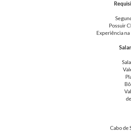
Requisi
Segund
Possuir C
Experiência na
Salar
Sala
Val
Pl
Bô
Va
de
Cabo de 