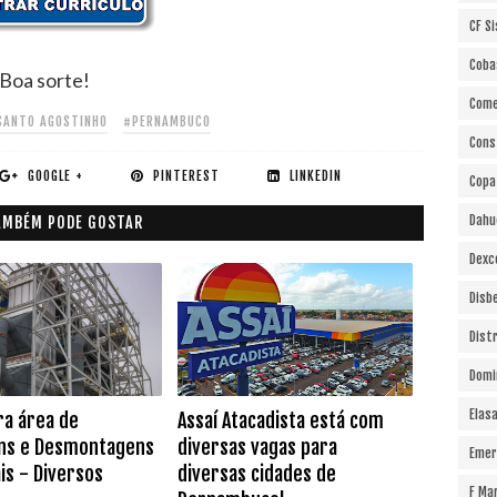
CF S
Coba
Boa sorte!
Come
SANTO AGOSTINHO
#PERNAMBUCO
Cons
GOOGLE +
PINTEREST
LINKEDIN
Copa
Dahu
AMBÉM PODE GOSTAR
Dexc
Disb
Dist
Domi
Elas
ra área de
Assaí Atacadista está com
ns e Desmontagens
diversas vagas para
Emer
is - Diversos
diversas cidades de
F Ma