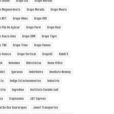
o Ledani
Grupo LOS
Grupo Marilan
o Meganordeste
Grupo Morada
Grupo Moura
o NVT
Grupo Oikos
Grupo OVD
o Pão De Açúcar
Grupo Parvi
Grupo Real
o Souza Lima
Grupo SRM
Grupo Tigre
o TNS
Grupo Trino
Grupo Vamos
o Veneza
Grupo Vertical
GrupoSC
Habib´s
ek
Heineken
Hidrotintas
Home Office
llet
Igarassu
Imbiribeira
Imediato Nexway
tta
Indigo Estacionamentos
Industria
stria
Ingredion
Instituto Euvaldo Lodi
uca
Itapissuma
J&T Express
atão Dos Guararapes
Jamef Transportes