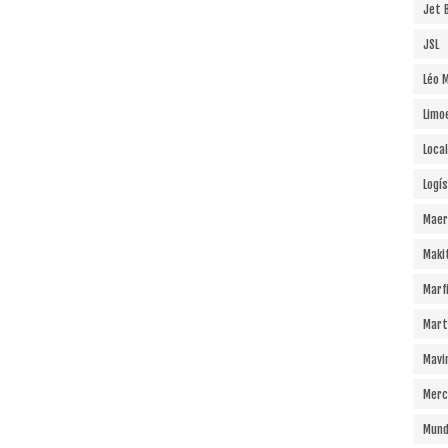
Jet B
JSL
Léo 
Limo
Local
Logí
Maer
Maki
Marf
Mart
Mavi
Merc
Mund