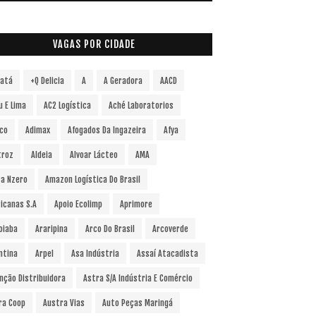
VAGAS POR CIDADE
vatá
+Q Delicia
A
A Geradora
AACD
u E Lima
AC2 Logística
Aché Laboratorios
co
Adimax
Afogados Da Ingazeira
Afya
troz
Aldeia
Alvoar Lácteo
AMA
a Nzero
Amazon Logística Do Brasil
icanas S.A
Apoio Ecolimp
Aprimore
oiaba
Araripina
Arco Do Brasil
Arcoverde
ntina
Arpel
Asa Indústria
Assaí Atacadista
nção Distribuidora
Astra S/A Indústria E Comércio
ra Coop
Austra Vias
Auto Peças Maringá