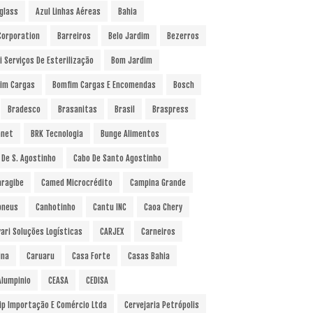
glass
Azul Linhas Aéreas
Bahia
 Corporation
Barreiros
Belo Jardim
Bezerros
i Serviços De Esterilização
Bom Jardim
im Cargas
Bomfim Cargas E Encomendas
Bosch
Bradesco
Brasanitas
Brasil
Braspress
anet
BRK Tecnologia
Bunge Alimentos
 De S. Agostinho
Cabo De Santo Agostinho
ragibe
Camed Microcrédito
Campina Grande
pneus
Canhotinho
Cantu INC
Caoa Chery
vari Soluções Logísticas
CARJEX
Carneiros
ina
Caruaru
Casa Forte
Casas Bahia
Alumpinio
CEASA
CEDISA
ip Importação E Comércio Ltda
Cervejaria Petrópolis