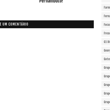
Pernambuco!
Farm
Fern
E UM COMENTÁRIO
Focu
Fres
G1 D
Geor
Gote
Grup
Grup
Grup
Grup
Grup