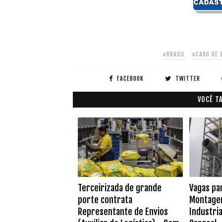
#BRASIL
#CABO DE 
FACEBOOK
TWITTER
VOCÊ T
Terceirizada de grande
Vagas pa
porte contrata
Montage
Representante de Envios
Industria