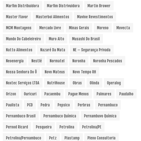
Marfim Distribuidora
Marfim Distrivuidora
Martin Brower
Master Flavor
Masterboi Alimentos
Mavine Revestimentos
MCM Montagens
Mercado Livre
Minas Gerais
Moreno
Movecta
Mundo Do Cabeleireiro
Muro Alto
Musashi Do Brasil
Natto Alimentos
Nazaré Da Mata
NE – Segurança Privada
Neoenergia
Nestlé
Normatel
Noronha
Noronha Pescados
Nossa Senhora Do Ô
Novo Mateus
Novo Tempo RH
Noxtec Serviços LTDA
NutriHouse
Obras
Olinda
Operalog
Orizon
Ouricuri
Pacaembu
Pague Menos
Palmares
Paudalho
Paulista
PCD
Pedra
Pepsico
Perbras
Pernambuco
Pernambuco Brasil
Pernambuco Química
Pernambuvo Química
Pernod Ricard
Pesqueira
Petrolina
Petrolina/PE
Petrolina/Pernambuco
Petz
Plastamp
Pleno Consultoria