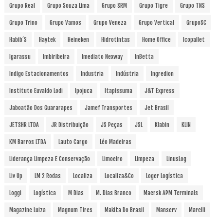
Grupo Real
Grupo Souza Lima
Grupo SRM
Grupo Tigre
Grupo TNS
Grupo Trino
Grupo Vamos
Grupo Veneza
Grupo Vertical
GrupoSC
Habib´s
Haytek
Heineken
Hidrotintas
Home Office
Icopallet
Igarassu
Imbiribeira
Imediato Nexway
InBetta
Indigo Estacionamentos
Industria
Indústria
Ingredion
Instituto Euvaldo Lodi
Ipojuca
Itapissuma
J&T Express
Jaboatão Dos Guararapes
Jamef Transportes
Jet Brasil
JETSHR LTDA
JR Distribuição
JS Peças
JSL
Klabin
KLIN
KM Barros LTDA
Lauto Cargo
Léo Madeiras
Liderança Limpeza E Conservação
Limoeiro
Limpeza
LinusLog
Liv Up
LM 2 Rodas
Localiza
Localiza&Co
Loger Logística
Loggi
Logística
M Dias
M. Dias Branco
Maersk APM Terminals
Magazine Luiza
Magnum Tires
Makita Do Brasil
Manserv
Marelli