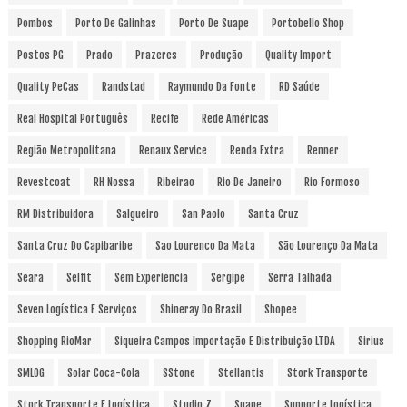
Pombos
Porto De Galinhas
Porto De Suape
Portobello Shop
Postos PG
Prado
Prazeres
Produção
Quality Import
Quality PeCas
Randstad
Raymundo Da Fonte
RD Saúde
Real Hospital Português
Recife
Rede Américas
Região Metropolitana
Renaux Service
Renda Extra
Renner
Revestcoat
RH Nossa
Ribeirao
Rio De Janeiro
Rio Formoso
RM Distribuidora
Salgueiro
San Paolo
Santa Cruz
Santa Cruz Do Capibaribe
Sao Lourenco Da Mata
São Lourenço Da Mata
Seara
Selfit
Sem Experiencia
Sergipe
Serra Talhada
Seven Logística E Serviços
Shineray Do Brasil
Shopee
Shopping RioMar
Siqueira Campos Importação E Distribuição LTDA
Sirius
SMLOG
Solar Coca-Cola
SStone
Stellantis
Stork Transporte
Stork Transporte E Logística
Studio Z
Suape
Supporte Logística