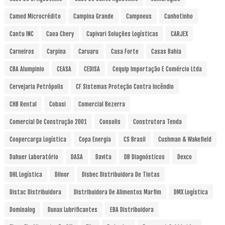
Camed Microcrédito
Campina Grande
Campneus
Canhotinho
Cantu INC
Caoa Chery
Capivari Soluções Logísticas
CARJEX
Carneiros
Carpina
Caruaru
Casa Forte
Casas Bahia
CBA Alumpinio
CEASA
CEDISA
Cequip Importação E Comércio Ltda
Cervejaria Petrópolis
CF Sistemas Proteção Contra Incêndio
CHB Rental
Cobasi
Comercial Bezerra
Comercial De Construção 2001
Consolis
Construtora Tenda
Coopercarga Logística
Copa Energia
CS Brasil
Cushman & Wakefield
Dahuer Laboratório
DASA
Davita
DB Diagnósticos
Dexco
DHL Logística
Dilnor
Disbec Distribuidora De Tintas
Distac Distribuidora
Distribuidora De Alimentos Marfim
DMX Logística
Dominalog
Dunax Lubrificantes
EBA Distribuidora