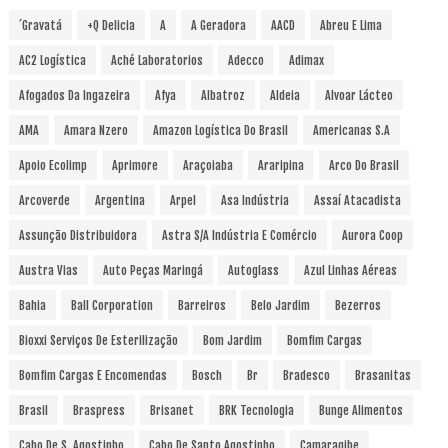
´Gravatá
+Q Delicia
A
A Geradora
AACD
Abreu E Lima
AC2 Logística
Aché Laboratorios
Adecco
Adimax
Afogados Da Ingazeira
Afya
Albatroz
Aldeia
Alvoar Lácteo
AMA
Amara Nzero
Amazon Logística Do Brasil
Americanas S.A
Apoio Ecolimp
Aprimore
Araçoiaba
Araripina
Arco Do Brasil
Arcoverde
Argentina
Arpel
Asa Indústria
Assaí Atacadista
Assunção Distribuidora
Astra S/A Indústria E Comércio
Aurora Coop
Austra Vias
Auto Peças Maringá
Autoglass
Azul Linhas Aéreas
Bahia
Ball Corporation
Barreiros
Belo Jardim
Bezerros
Bioxxi Serviços De Esterilização
Bom Jardim
Bomfim Cargas
Bomfim Cargas E Encomendas
Bosch
Br
Bradesco
Brasanitas
Brasil
Braspress
Brisanet
BRK Tecnologia
Bunge Alimentos
Cabo De S. Agostinho
Cabo De Santo Agostinho
Camaragibe