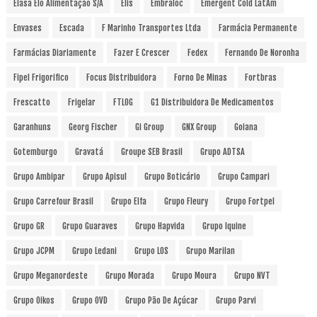
Elasa Elo Alimentação S/A
Elis
Embraloc
Emergent Cold LatAm
Envases
Escada
F Marinho Transportes Ltda
Farmácia Permanente
Farmácias Diariamente
Fazer E Crescer
Fedex
Fernando De Noronha
Fipel Frigorifico
Focus Distribuidora
Forno De Minas
Fortbras
Frescatto
Frigelar
FTLOG
G1 Distribuidora De Medicamentos
Garanhuns
Georg Fischer
Gi Group
GNX Group
Goiana
Gotemburgo
Gravatá
Groupe SEB Brasil
Grupo ADTSA
Grupo Ambipar
Grupo Apisul
Grupo Boticário
Grupo Campari
Grupo Carrefour Brasil
Grupo Elfa
Grupo Fleury
Grupo Fortpel
Grupo GR
Grupo Guaraves
Grupo Hapvida
Grupo Iquine
Grupo JCPM
Grupo Ledani
Grupo LOS
Grupo Marilan
Grupo Meganordeste
Grupo Morada
Grupo Moura
Grupo NVT
Grupo Oikos
Grupo OVD
Grupo Pão De Açúcar
Grupo Parvi