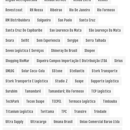
Revestcoat
RH Nossa
Ribeirao
Rio De Janeiro
Rio Formoso
RM Distribuidora
Salgueiro
San Paolo
Santa Cruz
Santa Cruz Do Capibaribe
Sao Lourenco Da Mata
São Lourenço Da Mata
Seara
Selfit
Sem Experiencia
Sergipe
Serra Talhada
Seven Logística E Serviços
Shineray Do Brasil
Shopee
Shopping RioMar
Siqueira Campos Importação E Distribuição LTDA
Sirius
SMLOG
Solar Coca-Cola
SStone
Stellantis
Stork Transporte
Stork Transporte E Logística
Studio Z
Suape
Supporte Logística
Surubim
Tamandaré
Tamandaré; Rio Formoso
TCP Logística
TechPark
Tecon Suape
TECPEL
Termaco Logística
Timbauba
Titanium Logística
Toritama
TPC
Transire
Trindade
Ultra Supply
Ultracargo
Umana Brasil
Uniao Comercial Barao Ltda