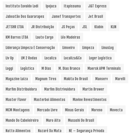
Instituto Euvaldo Lodi
Ipojuca
Itapissuma
J&T Express
Jaboatão Dos Guararapes
Jamef Transportes
Jet Brasil
JETSHR LTDA
JR Distribuição
JS Peças
JSL
Klabin
KLIN
KM Barros LTDA
Lauto Cargo
Léo Madeiras
Liderança Limpeza E Conservação
Limoeiro
Limpeza
LinusLog
Liv Up
LM 2 Rodas
Localiza
Localiza&Co
Loger Logística
Loggi
Logística
M Dias
M. Dias Branco
Maersk APM Terminals
Magazine Luiza
Magnum Tires
Makita Do Brasil
Manserv
Marelli
Marfim Distribuidora
Marfim Distrivuidora
Martin Brower
Master Flavor
Masterboi Alimentos
Mavine Revestimentos
MCM Montagens
Mercado Livre
Minas Gerais
Moreno
Movecta
Mundo Do Cabeleireiro
Muro Alto
Musashi Do Brasil
Natto Alimentos
Nazaré Da Mata
NE – Segurança Privada