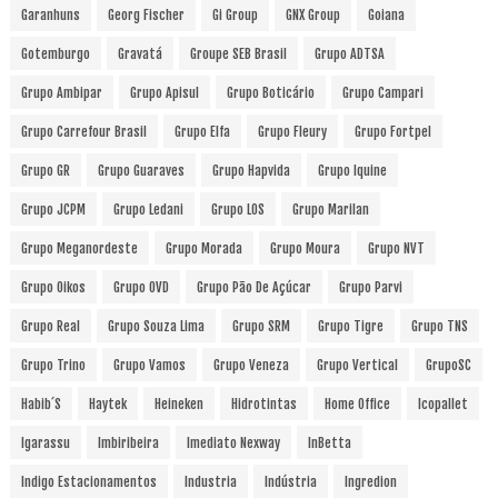
Garanhuns
Georg Fischer
Gi Group
GNX Group
Goiana
Gotemburgo
Gravatá
Groupe SEB Brasil
Grupo ADTSA
Grupo Ambipar
Grupo Apisul
Grupo Boticário
Grupo Campari
Grupo Carrefour Brasil
Grupo Elfa
Grupo Fleury
Grupo Fortpel
Grupo GR
Grupo Guaraves
Grupo Hapvida
Grupo Iquine
Grupo JCPM
Grupo Ledani
Grupo LOS
Grupo Marilan
Grupo Meganordeste
Grupo Morada
Grupo Moura
Grupo NVT
Grupo Oikos
Grupo OVD
Grupo Pão De Açúcar
Grupo Parvi
Grupo Real
Grupo Souza Lima
Grupo SRM
Grupo Tigre
Grupo TNS
Grupo Trino
Grupo Vamos
Grupo Veneza
Grupo Vertical
GrupoSC
Habib´s
Haytek
Heineken
Hidrotintas
Home Office
Icopallet
Igarassu
Imbiribeira
Imediato Nexway
InBetta
Indigo Estacionamentos
Industria
Indústria
Ingredion