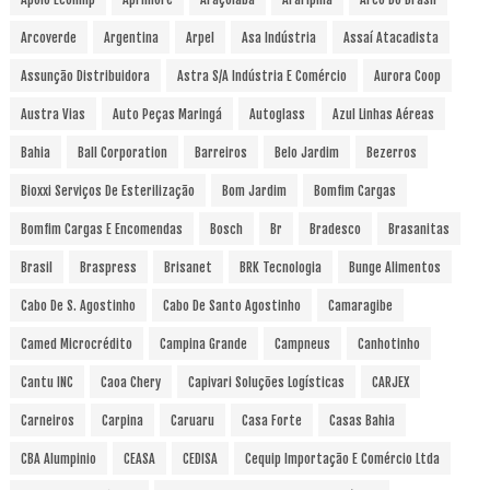
Arcoverde
Argentina
Arpel
Asa Indústria
Assaí Atacadista
Assunção Distribuidora
Astra S/A Indústria E Comércio
Aurora Coop
Austra Vias
Auto Peças Maringá
Autoglass
Azul Linhas Aéreas
Bahia
Ball Corporation
Barreiros
Belo Jardim
Bezerros
Bioxxi Serviços De Esterilização
Bom Jardim
Bomfim Cargas
Bomfim Cargas E Encomendas
Bosch
Br
Bradesco
Brasanitas
Brasil
Braspress
Brisanet
BRK Tecnologia
Bunge Alimentos
Cabo De S. Agostinho
Cabo De Santo Agostinho
Camaragibe
Camed Microcrédito
Campina Grande
Campneus
Canhotinho
Cantu INC
Caoa Chery
Capivari Soluções Logísticas
CARJEX
Carneiros
Carpina
Caruaru
Casa Forte
Casas Bahia
CBA Alumpinio
CEASA
CEDISA
Cequip Importação E Comércio Ltda