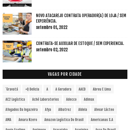
NOVO ATACAREJO CONTRATA OPERADOR(A) DE LOJA / SEM
EXPERIÊNCIA.
setembro 01, 2022
CONTRATA-SE AUXILIAR DE ESTOQUE / SEM EXPERIENCIA.
setembro 02, 2022
VAGAS POR CIDADE
´Gravatá
+Q Delicia
A
A Geradora
AACD
Abreu E Lima
AC2 Logística
Aché Laboratorios
Adecco
Adimax
Afogados Da Ingazeira
Afya
Albatroz
Aldeia
Alvoar Lácteo
AMA
Amara Nzero
Amazon Logística Do Brasil
Americanas S.A
Apoio Ecolimp
Aprimore
Araçoiaba
Araripina
Arco Do Brasil