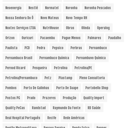
Neoenergia
Nestlé
Normatel
Noronha
Noronha Pescados
Nossa Senhora Do Ô
Novo Mateus
Novo Tempo RH
Noxtec Serviços LTDA
NutriHouse
Obras
Olinda
Operalog
Orizon
Ouricuri
Pacaembu
Pague Menos
Palmares
Paudalho
Paulista
PCD
Pedra
Pepsico
Perbras
Pernambuco
Pernambuco Brasil
Pernambuco Química
Pernambuvo Química
Pernod Ricard
Pesqueira
Petrolina
Petrolina/PE
Petrolina/Pernambuco
Petz
Plastamp
Pleno Consultoria
Pombos
Porto De Galinhas
Porto De Suape
Portobello Shop
Postos PG
Prado
Prazeres
Produção
Quality Import
Quality PeCas
Randstad
Raymundo Da Fonte
RD Saúde
Real Hospital Português
Recife
Rede Américas
Região Metropolitana
Renaux Service
Renda Extra
Renner