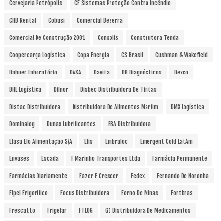
Cervejaria Petrópolis
CF Sistemas Proteção Contra Incêndio
CHB Rental
Cobasi
Comercial Bezerra
Comercial De Construção 2001
Consolis
Construtora Tenda
Coopercarga Logística
Copa Energia
CS Brasil
Cushman & Wakefield
Dahuer Laboratório
DASA
Davita
DB Diagnósticos
Dexco
DHL Logística
Dilnor
Disbec Distribuidora De Tintas
Distac Distribuidora
Distribuidora De Alimentos Marfim
DMX Logística
Dominalog
Dunax Lubrificantes
EBA Distribuidora
Elasa Elo Alimentação S/A
Elis
Embraloc
Emergent Cold LatAm
Envases
Escada
F Marinho Transportes Ltda
Farmácia Permanente
Farmácias Diariamente
Fazer E Crescer
Fedex
Fernando De Noronha
Fipel Frigorifico
Focus Distribuidora
Forno De Minas
Fortbras
Frescatto
Frigelar
FTLOG
G1 Distribuidora De Medicamentos