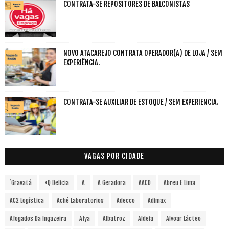
CONTRATA-SE REPOSITORES DE BALCONISTAS
NOVO ATACAREJO CONTRATA OPERADOR(A) DE LOJA / SEM
EXPERIÊNCIA.
CONTRATA-SE AUXILIAR DE ESTOQUE / SEM EXPERIENCIA.
VAGAS POR CIDADE
´Gravatá
+Q Delicia
A
A Geradora
AACD
Abreu E Lima
AC2 Logística
Aché Laboratorios
Adecco
Adimax
Afogados Da Ingazeira
Afya
Albatroz
Aldeia
Alvoar Lácteo