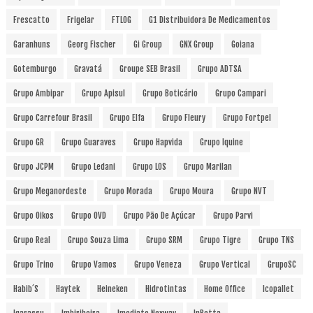
Frescatto
Frigelar
FTLOG
G1 Distribuidora De Medicamentos
Garanhuns
Georg Fischer
Gi Group
GNX Group
Goiana
Gotemburgo
Gravatá
Groupe SEB Brasil
Grupo ADTSA
Grupo Ambipar
Grupo Apisul
Grupo Boticário
Grupo Campari
Grupo Carrefour Brasil
Grupo Elfa
Grupo Fleury
Grupo Fortpel
Grupo GR
Grupo Guaraves
Grupo Hapvida
Grupo Iquine
Grupo JCPM
Grupo Ledani
Grupo LOS
Grupo Marilan
Grupo Meganordeste
Grupo Morada
Grupo Moura
Grupo NVT
Grupo Oikos
Grupo OVD
Grupo Pão De Açúcar
Grupo Parvi
Grupo Real
Grupo Souza Lima
Grupo SRM
Grupo Tigre
Grupo TNS
Grupo Trino
Grupo Vamos
Grupo Veneza
Grupo Vertical
GrupoSC
Habib´s
Haytek
Heineken
Hidrotintas
Home Office
Icopallet