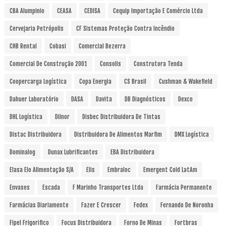
CBA Alumpinio
CEASA
CEDISA
Cequip Importação E Comércio Ltda
Cervejaria Petrópolis
CF Sistemas Proteção Contra Incêndio
CHB Rental
Cobasi
Comercial Bezerra
Comercial De Construção 2001
Consolis
Construtora Tenda
Coopercarga Logística
Copa Energia
CS Brasil
Cushman & Wakefield
Dahuer Laboratório
DASA
Davita
DB Diagnósticos
Dexco
DHL Logística
Dilnor
Disbec Distribuidora De Tintas
Distac Distribuidora
Distribuidora De Alimentos Marfim
DMX Logística
Dominalog
Dunax Lubrificantes
EBA Distribuidora
Elasa Elo Alimentação S/A
Elis
Embraloc
Emergent Cold LatAm
Envases
Escada
F Marinho Transportes Ltda
Farmácia Permanente
Farmácias Diariamente
Fazer E Crescer
Fedex
Fernando De Noronha
Fipel Frigorifico
Focus Distribuidora
Forno De Minas
Fortbras