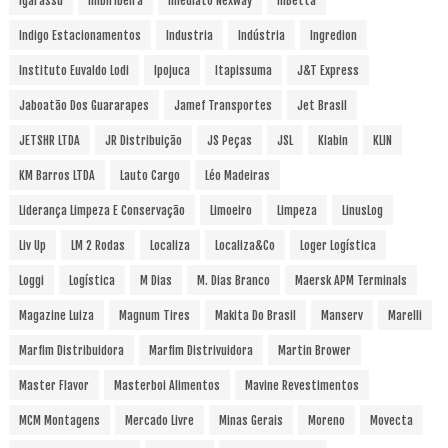
Igarassu
Imbiribeira
Imediato Nexway
InBetta
Indigo Estacionamentos
Industria
Indústria
Ingredion
Instituto Euvaldo Lodi
Ipojuca
Itapissuma
J&T Express
Jaboatão Dos Guararapes
Jamef Transportes
Jet Brasil
JETSHR LTDA
JR Distribuição
JS Peças
JSL
Klabin
KLIN
KM Barros LTDA
Lauto Cargo
Léo Madeiras
Liderança Limpeza E Conservação
Limoeiro
Limpeza
LinusLog
Liv Up
LM 2 Rodas
Localiza
Localiza&Co
Loger Logística
Loggi
Logística
M Dias
M. Dias Branco
Maersk APM Terminals
Magazine Luiza
Magnum Tires
Makita Do Brasil
Manserv
Marelli
Marfim Distribuidora
Marfim Distrivuidora
Martin Brower
Master Flavor
Masterboi Alimentos
Mavine Revestimentos
MCM Montagens
Mercado Livre
Minas Gerais
Moreno
Movecta