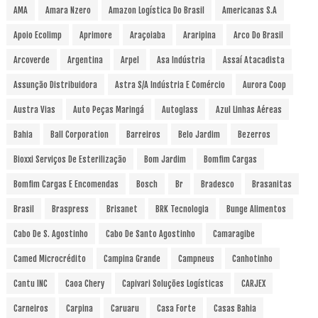
AMA
Amara Nzero
Amazon Logística Do Brasil
Americanas S.A
Apoio Ecolimp
Aprimore
Araçoiaba
Araripina
Arco Do Brasil
Arcoverde
Argentina
Arpel
Asa Indústria
Assaí Atacadista
Assunção Distribuidora
Astra S/A Indústria E Comércio
Aurora Coop
Austra Vias
Auto Peças Maringá
Autoglass
Azul Linhas Aéreas
Bahia
Ball Corporation
Barreiros
Belo Jardim
Bezerros
Bioxxi Serviços De Esterilização
Bom Jardim
Bomfim Cargas
Bomfim Cargas E Encomendas
Bosch
Br
Bradesco
Brasanitas
Brasil
Braspress
Brisanet
BRK Tecnologia
Bunge Alimentos
Cabo De S. Agostinho
Cabo De Santo Agostinho
Camaragibe
Camed Microcrédito
Campina Grande
Campneus
Canhotinho
Cantu INC
Caoa Chery
Capivari Soluções Logísticas
CARJEX
Carneiros
Carpina
Caruaru
Casa Forte
Casas Bahia