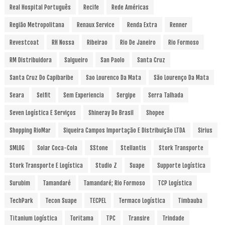
Real Hospital Português
Recife
Rede Américas
Região Metropolitana
Renaux Service
Renda Extra
Renner
Revestcoat
RH Nossa
Ribeirao
Rio De Janeiro
Rio Formoso
RM Distribuidora
Salgueiro
San Paolo
Santa Cruz
Santa Cruz Do Capibaribe
Sao Lourenco Da Mata
São Lourenço Da Mata
Seara
Selfit
Sem Experiencia
Sergipe
Serra Talhada
Seven Logística E Serviços
Shineray Do Brasil
Shopee
Shopping RioMar
Siqueira Campos Importação E Distribuição LTDA
Sirius
SMLOG
Solar Coca-Cola
SStone
Stellantis
Stork Transporte
Stork Transporte E Logística
Studio Z
Suape
Supporte Logística
Surubim
Tamandaré
Tamandaré; Rio Formoso
TCP Logística
TechPark
Tecon Suape
TECPEL
Termaco Logística
Timbauba
Titanium Logística
Toritama
TPC
Transire
Trindade