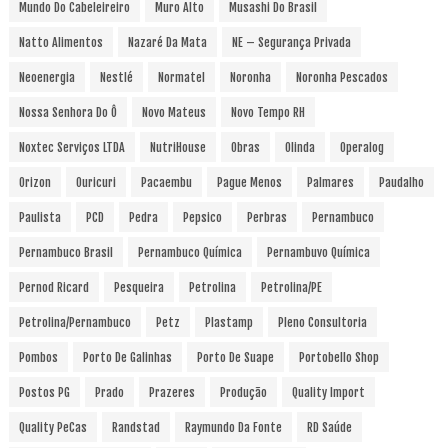
Mundo Do Cabeleireiro
Muro Alto
Musashi Do Brasil
Natto Alimentos
Nazaré Da Mata
NE – Segurança Privada
Neoenergia
Nestlé
Normatel
Noronha
Noronha Pescados
Nossa Senhora Do Ô
Novo Mateus
Novo Tempo RH
Noxtec Serviços LTDA
NutriHouse
Obras
Olinda
Operalog
Orizon
Ouricuri
Pacaembu
Pague Menos
Palmares
Paudalho
Paulista
PCD
Pedra
Pepsico
Perbras
Pernambuco
Pernambuco Brasil
Pernambuco Química
Pernambuvo Química
Pernod Ricard
Pesqueira
Petrolina
Petrolina/PE
Petrolina/Pernambuco
Petz
Plastamp
Pleno Consultoria
Pombos
Porto De Galinhas
Porto De Suape
Portobello Shop
Postos PG
Prado
Prazeres
Produção
Quality Import
Quality PeCas
Randstad
Raymundo Da Fonte
RD Saúde