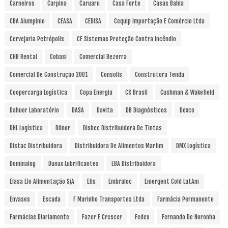
Carneiros
Carpina
Caruaru
Casa Forte
Casas Bahia
CBA Alumpinio
CEASA
CEDISA
Cequip Importação E Comércio Ltda
Cervejaria Petrópolis
CF Sistemas Proteção Contra Incêndio
CHB Rental
Cobasi
Comercial Bezerra
Comercial De Construção 2001
Consolis
Construtora Tenda
Coopercarga Logística
Copa Energia
CS Brasil
Cushman & Wakefield
Dahuer Laboratório
DASA
Davita
DB Diagnósticos
Dexco
DHL Logística
Dilnor
Disbec Distribuidora De Tintas
Distac Distribuidora
Distribuidora De Alimentos Marfim
DMX Logística
Dominalog
Dunax Lubrificantes
EBA Distribuidora
Elasa Elo Alimentação S/A
Elis
Embraloc
Emergent Cold LatAm
Envases
Escada
F Marinho Transportes Ltda
Farmácia Permanente
Farmácias Diariamente
Fazer E Crescer
Fedex
Fernando De Noronha