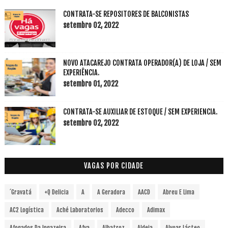
CONTRATA-SE REPOSITORES DE BALCONISTAS
setembro 02, 2022
NOVO ATACAREJO CONTRATA OPERADOR(A) DE LOJA / SEM
EXPERIÊNCIA.
setembro 01, 2022
CONTRATA-SE AUXILIAR DE ESTOQUE / SEM EXPERIENCIA.
setembro 02, 2022
VAGAS POR CIDADE
´Gravatá
+Q Delicia
A
A Geradora
AACD
Abreu E Lima
AC2 Logística
Aché Laboratorios
Adecco
Adimax
Afogados Da Ingazeira
Afya
Albatroz
Aldeia
Alvoar Lácteo