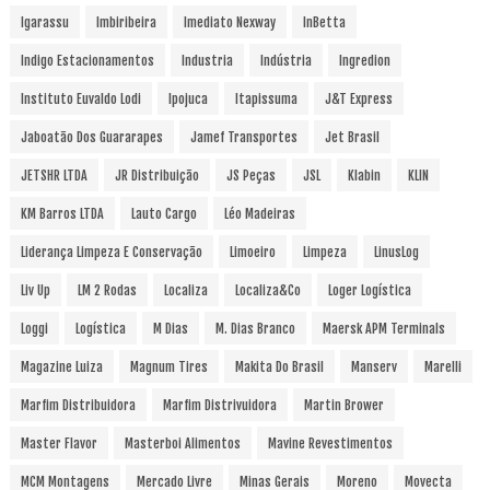
Igarassu
Imbiribeira
Imediato Nexway
InBetta
Indigo Estacionamentos
Industria
Indústria
Ingredion
Instituto Euvaldo Lodi
Ipojuca
Itapissuma
J&T Express
Jaboatão Dos Guararapes
Jamef Transportes
Jet Brasil
JETSHR LTDA
JR Distribuição
JS Peças
JSL
Klabin
KLIN
KM Barros LTDA
Lauto Cargo
Léo Madeiras
Liderança Limpeza E Conservação
Limoeiro
Limpeza
LinusLog
Liv Up
LM 2 Rodas
Localiza
Localiza&Co
Loger Logística
Loggi
Logística
M Dias
M. Dias Branco
Maersk APM Terminals
Magazine Luiza
Magnum Tires
Makita Do Brasil
Manserv
Marelli
Marfim Distribuidora
Marfim Distrivuidora
Martin Brower
Master Flavor
Masterboi Alimentos
Mavine Revestimentos
MCM Montagens
Mercado Livre
Minas Gerais
Moreno
Movecta