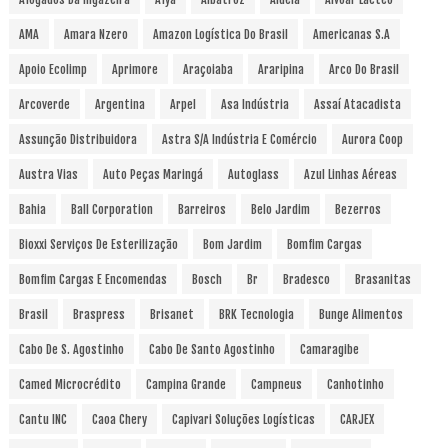
AMA
Amara Nzero
Amazon Logística Do Brasil
Americanas S.A
Apoio Ecolimp
Aprimore
Araçoiaba
Araripina
Arco Do Brasil
Arcoverde
Argentina
Arpel
Asa Indústria
Assaí Atacadista
Assunção Distribuidora
Astra S/A Indústria E Comércio
Aurora Coop
Austra Vias
Auto Peças Maringá
Autoglass
Azul Linhas Aéreas
Bahia
Ball Corporation
Barreiros
Belo Jardim
Bezerros
Bioxxi Serviços De Esterilização
Bom Jardim
Bomfim Cargas
Bomfim Cargas E Encomendas
Bosch
Br
Bradesco
Brasanitas
Brasil
Braspress
Brisanet
BRK Tecnologia
Bunge Alimentos
Cabo De S. Agostinho
Cabo De Santo Agostinho
Camaragibe
Camed Microcrédito
Campina Grande
Campneus
Canhotinho
Cantu INC
Caoa Chery
Capivari Soluções Logísticas
CARJEX