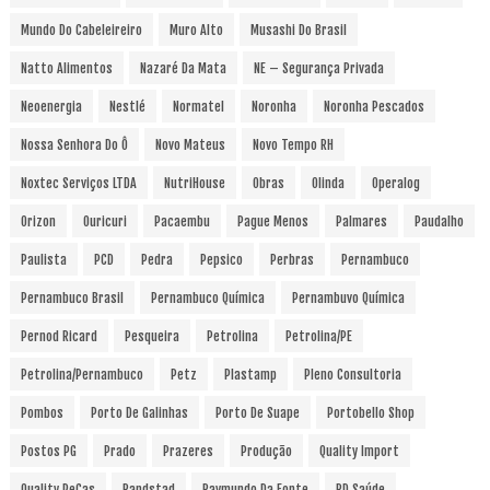
Mundo Do Cabeleireiro
Muro Alto
Musashi Do Brasil
Natto Alimentos
Nazaré Da Mata
NE – Segurança Privada
Neoenergia
Nestlé
Normatel
Noronha
Noronha Pescados
Nossa Senhora Do Ô
Novo Mateus
Novo Tempo RH
Noxtec Serviços LTDA
NutriHouse
Obras
Olinda
Operalog
Orizon
Ouricuri
Pacaembu
Pague Menos
Palmares
Paudalho
Paulista
PCD
Pedra
Pepsico
Perbras
Pernambuco
Pernambuco Brasil
Pernambuco Química
Pernambuvo Química
Pernod Ricard
Pesqueira
Petrolina
Petrolina/PE
Petrolina/Pernambuco
Petz
Plastamp
Pleno Consultoria
Pombos
Porto De Galinhas
Porto De Suape
Portobello Shop
Postos PG
Prado
Prazeres
Produção
Quality Import
Quality PeCas
Randstad
Raymundo Da Fonte
RD Saúde