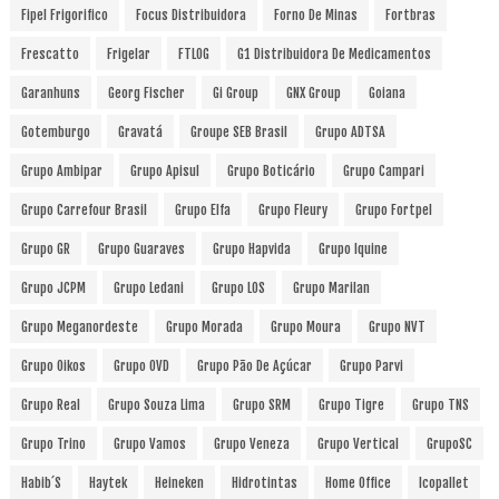
Fipel Frigorifico
Focus Distribuidora
Forno De Minas
Fortbras
Frescatto
Frigelar
FTLOG
G1 Distribuidora De Medicamentos
Garanhuns
Georg Fischer
Gi Group
GNX Group
Goiana
Gotemburgo
Gravatá
Groupe SEB Brasil
Grupo ADTSA
Grupo Ambipar
Grupo Apisul
Grupo Boticário
Grupo Campari
Grupo Carrefour Brasil
Grupo Elfa
Grupo Fleury
Grupo Fortpel
Grupo GR
Grupo Guaraves
Grupo Hapvida
Grupo Iquine
Grupo JCPM
Grupo Ledani
Grupo LOS
Grupo Marilan
Grupo Meganordeste
Grupo Morada
Grupo Moura
Grupo NVT
Grupo Oikos
Grupo OVD
Grupo Pão De Açúcar
Grupo Parvi
Grupo Real
Grupo Souza Lima
Grupo SRM
Grupo Tigre
Grupo TNS
Grupo Trino
Grupo Vamos
Grupo Veneza
Grupo Vertical
GrupoSC
Habib´s
Haytek
Heineken
Hidrotintas
Home Office
Icopallet