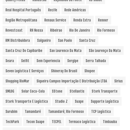
Real Hospital Português
Recife
Rede Américas
Região Metropolitana
Renaux Service
Renda Extra
Renner
Revestcoat
RH Nossa
Ribeirao
Rio De Janeiro
Rio Formoso
RM Distribuidora
Salgueiro
San Paolo
Santa Cruz
Santa Cruz Do Capibaribe
Sao Lourenco Da Mata
São Lourenço Da Mata
Seara
Selfit
Sem Experiencia
Sergipe
Serra Talhada
Seven Logística E Serviços
Shineray Do Brasil
Shopee
Shopping RioMar
Siqueira Campos Importação E Distribuição LTDA
Sirius
SMLOG
Solar Coca-Cola
SStone
Stellantis
Stork Transporte
Stork Transporte E Logística
Studio Z
Suape
Supporte Logística
Surubim
Tamandaré
Tamandaré; Rio Formoso
TCP Logística
TechPark
Tecon Suape
TECPEL
Termaco Logística
Timbauba