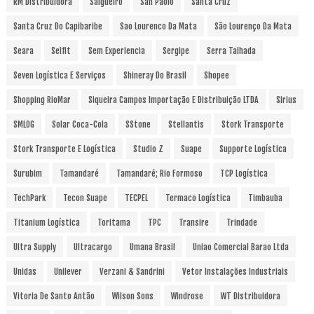
RM Distribuidora
Salgueiro
San Paolo
Santa Cruz
Santa Cruz Do Capibaribe
Sao Lourenco Da Mata
São Lourenço Da Mata
Seara
Selfit
Sem Experiencia
Sergipe
Serra Talhada
Seven Logística E Serviços
Shineray Do Brasil
Shopee
Shopping RioMar
Siqueira Campos Importação E Distribuição LTDA
Sirius
SMLOG
Solar Coca-Cola
SStone
Stellantis
Stork Transporte
Stork Transporte E Logística
Studio Z
Suape
Supporte Logística
Surubim
Tamandaré
Tamandaré; Rio Formoso
TCP Logística
TechPark
Tecon Suape
TECPEL
Termaco Logística
Timbauba
Titanium Logística
Toritama
TPC
Transire
Trindade
Ultra Supply
Ultracargo
Umana Brasil
Uniao Comercial Barao Ltda
Unidas
Unilever
Verzani & Sandrini
Vetor Instalações Industriais
Vitoria De Santo Antão
Wilson Sons
Windrose
WT Distribuidora