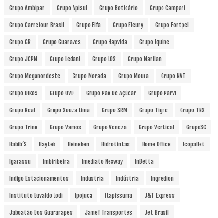
Grupo Ambipar
Grupo Apisul
Grupo Boticário
Grupo Campari
Grupo Carrefour Brasil
Grupo Elfa
Grupo Fleury
Grupo Fortpel
Grupo GR
Grupo Guaraves
Grupo Hapvida
Grupo Iquine
Grupo JCPM
Grupo Ledani
Grupo LOS
Grupo Marilan
Grupo Meganordeste
Grupo Morada
Grupo Moura
Grupo NVT
Grupo Oikos
Grupo OVD
Grupo Pão De Açúcar
Grupo Parvi
Grupo Real
Grupo Souza Lima
Grupo SRM
Grupo Tigre
Grupo TNS
Grupo Trino
Grupo Vamos
Grupo Veneza
Grupo Vertical
GrupoSC
Habib´s
Haytek
Heineken
Hidrotintas
Home Office
Icopallet
Igarassu
Imbiribeira
Imediato Nexway
InBetta
Indigo Estacionamentos
Industria
Indústria
Ingredion
Instituto Euvaldo Lodi
Ipojuca
Itapissuma
J&T Express
Jaboatão Dos Guararapes
Jamef Transportes
Jet Brasil