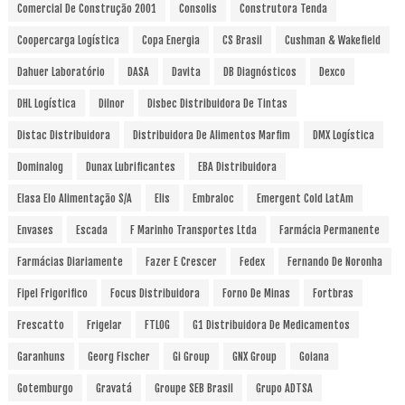
Comercial De Construção 2001
Consolis
Construtora Tenda
Coopercarga Logística
Copa Energia
CS Brasil
Cushman & Wakefield
Dahuer Laboratório
DASA
Davita
DB Diagnósticos
Dexco
DHL Logística
Dilnor
Disbec Distribuidora De Tintas
Distac Distribuidora
Distribuidora De Alimentos Marfim
DMX Logística
Dominalog
Dunax Lubrificantes
EBA Distribuidora
Elasa Elo Alimentação S/A
Elis
Embraloc
Emergent Cold LatAm
Envases
Escada
F Marinho Transportes Ltda
Farmácia Permanente
Farmácias Diariamente
Fazer E Crescer
Fedex
Fernando De Noronha
Fipel Frigorifico
Focus Distribuidora
Forno De Minas
Fortbras
Frescatto
Frigelar
FTLOG
G1 Distribuidora De Medicamentos
Garanhuns
Georg Fischer
Gi Group
GNX Group
Goiana
Gotemburgo
Gravatá
Groupe SEB Brasil
Grupo ADTSA