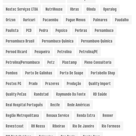
Noxtec Serviços LTDA
NutriHouse
Obras
Olinda
Operalog
Orizon
Ouricuri
Pacaembu
Pague Menos
Palmares
Paudalho
Paulista
PCD
Pedra
Pepsico
Perbras
Pernambuco
Pernambuco Brasil
Pernambuco Química
Pernambuvo Química
Pernod Ricard
Pesqueira
Petrolina
Petrolina/PE
Petrolina/Pernambuco
Petz
Plastamp
Pleno Consultoria
Pombos
Porto De Galinhas
Porto De Suape
Portobello Shop
Postos PG
Prado
Prazeres
Produção
Quality Import
Quality PeCas
Randstad
Raymundo Da Fonte
RD Saúde
Real Hospital Português
Recife
Rede Américas
Região Metropolitana
Renaux Service
Renda Extra
Renner
Revestcoat
RH Nossa
Ribeirao
Rio De Janeiro
Rio Formoso