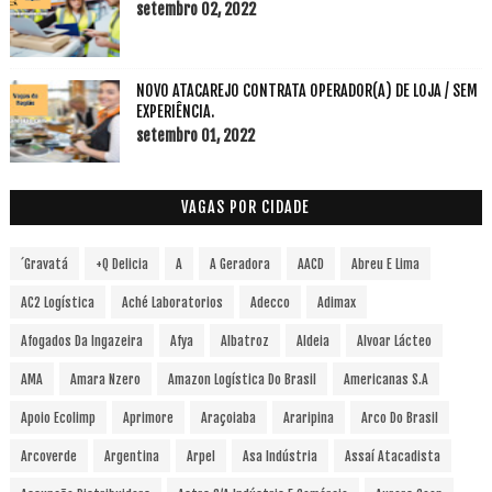
setembro 02, 2022
NOVO ATACAREJO CONTRATA OPERADOR(A) DE LOJA / SEM
EXPERIÊNCIA.
setembro 01, 2022
VAGAS POR CIDADE
´Gravatá
+Q Delicia
A
A Geradora
AACD
Abreu E Lima
AC2 Logística
Aché Laboratorios
Adecco
Adimax
Afogados Da Ingazeira
Afya
Albatroz
Aldeia
Alvoar Lácteo
AMA
Amara Nzero
Amazon Logística Do Brasil
Americanas S.A
Apoio Ecolimp
Aprimore
Araçoiaba
Araripina
Arco Do Brasil
Arcoverde
Argentina
Arpel
Asa Indústria
Assaí Atacadista