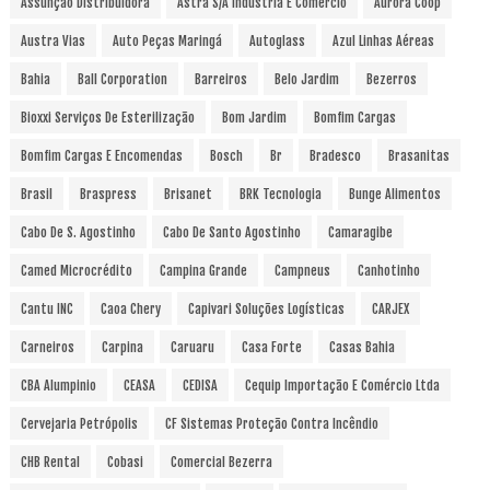
Assunção Distribuidora
Astra S/A Indústria E Comércio
Aurora Coop
Austra Vias
Auto Peças Maringá
Autoglass
Azul Linhas Aéreas
Bahia
Ball Corporation
Barreiros
Belo Jardim
Bezerros
Bioxxi Serviços De Esterilização
Bom Jardim
Bomfim Cargas
Bomfim Cargas E Encomendas
Bosch
Br
Bradesco
Brasanitas
Brasil
Braspress
Brisanet
BRK Tecnologia
Bunge Alimentos
Cabo De S. Agostinho
Cabo De Santo Agostinho
Camaragibe
Camed Microcrédito
Campina Grande
Campneus
Canhotinho
Cantu INC
Caoa Chery
Capivari Soluções Logísticas
CARJEX
Carneiros
Carpina
Caruaru
Casa Forte
Casas Bahia
CBA Alumpinio
CEASA
CEDISA
Cequip Importação E Comércio Ltda
Cervejaria Petrópolis
CF Sistemas Proteção Contra Incêndio
CHB Rental
Cobasi
Comercial Bezerra