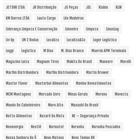
JETSHR LTDA
JR Distribuição
JS Peças
JSL
Klabin
KLIN
KM Barros LTDA
Lauto Cargo
Léo Madeiras
Liderança Limpeza E Conservação
Limoeiro
Limpeza
LinusLog
Liv Up
LM 2 Rodas
Localiza
Localiza&Co
Loger Logística
Loggi
Logística
M Dias
M. Dias Branco
Maersk APM Terminals
Magazine Luiza
Magnum Tires
Makita Do Brasil
Manserv
Marelli
Marfim Distribuidora
Marfim Distrivuidora
Martin Brower
Master Flavor
Masterboi Alimentos
Mavine Revestimentos
MCM Montagens
Mercado Livre
Minas Gerais
Moreno
Movecta
Mundo Do Cabeleireiro
Muro Alto
Musashi Do Brasil
Natto Alimentos
Nazaré Da Mata
NE – Segurança Privada
Neoenergia
Nestlé
Normatel
Noronha
Noronha Pescados
Nossa Senhora Do Ô
Novo Mateus
Novo Tempo RH