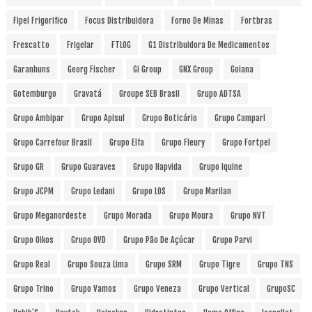
Fipel Frigorifico
Focus Distribuidora
Forno De Minas
Fortbras
Frescatto
Frigelar
FTLOG
G1 Distribuidora De Medicamentos
Garanhuns
Georg Fischer
Gi Group
GNX Group
Goiana
Gotemburgo
Gravatá
Groupe SEB Brasil
Grupo ADTSA
Grupo Ambipar
Grupo Apisul
Grupo Boticário
Grupo Campari
Grupo Carrefour Brasil
Grupo Elfa
Grupo Fleury
Grupo Fortpel
Grupo GR
Grupo Guaraves
Grupo Hapvida
Grupo Iquine
Grupo JCPM
Grupo Ledani
Grupo LOS
Grupo Marilan
Grupo Meganordeste
Grupo Morada
Grupo Moura
Grupo NVT
Grupo Oikos
Grupo OVD
Grupo Pão De Açúcar
Grupo Parvi
Grupo Real
Grupo Souza Lima
Grupo SRM
Grupo Tigre
Grupo TNS
Grupo Trino
Grupo Vamos
Grupo Veneza
Grupo Vertical
GrupoSC