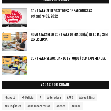
CONTRATA-SE REPOSITORES DE BALCONISTAS
setembro 02, 2022
NOVO ATACAREJO CONTRATA OPERADOR(A) DE LOJA / SEM
EXPERIÊNCIA.
CONTRATA-SE AUXILIAR DE ESTOQUE / SEM EXPERIENCIA.
VAGAS POR CIDADE
´Gravatá
+Q Delicia
A
A Geradora
AACD
Abreu E Lima
AC2 Logística
Aché Laboratorios
Adecco
Adimax