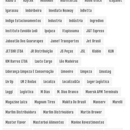
Habib´s
Haytek
Heineken
Hidrotintas
Home Office
Icopallet
Igarassu
Imbiribeira
Imediato Nexway
InBetta
Indigo Estacionamentos
Industria
Indústria
Ingredion
Instituto Euvaldo Lodi
Ipojuca
Itapissuma
J&T Express
Jaboatão Dos Guararapes
Jamef Transportes
Jet Brasil
JETSHR LTDA
JR Distribuição
JS Peças
JSL
Klabin
KLIN
KM Barros LTDA
Lauto Cargo
Léo Madeiras
Liderança Limpeza E Conservação
Limoeiro
Limpeza
LinusLog
Liv Up
LM 2 Rodas
Localiza
Localiza&Co
Loger Logística
Loggi
Logística
M Dias
M. Dias Branco
Maersk APM Terminals
Magazine Luiza
Magnum Tires
Makita Do Brasil
Manserv
Marelli
Marfim Distribuidora
Marfim Distrivuidora
Martin Brower
Master Flavor
Masterboi Alimentos
Mavine Revestimentos