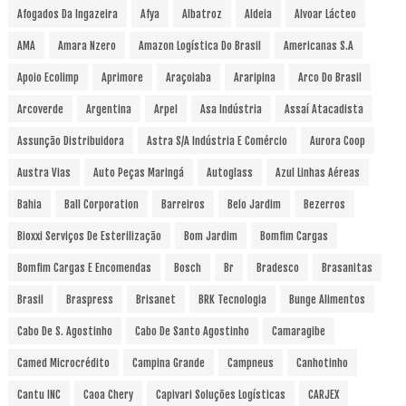
Afogados Da Ingazeira
Afya
Albatroz
Aldeia
Alvoar Lácteo
AMA
Amara Nzero
Amazon Logística Do Brasil
Americanas S.A
Apoio Ecolimp
Aprimore
Araçoiaba
Araripina
Arco Do Brasil
Arcoverde
Argentina
Arpel
Asa Indústria
Assaí Atacadista
Assunção Distribuidora
Astra S/A Indústria E Comércio
Aurora Coop
Austra Vias
Auto Peças Maringá
Autoglass
Azul Linhas Aéreas
Bahia
Ball Corporation
Barreiros
Belo Jardim
Bezerros
Bioxxi Serviços De Esterilização
Bom Jardim
Bomfim Cargas
Bomfim Cargas E Encomendas
Bosch
Br
Bradesco
Brasanitas
Brasil
Braspress
Brisanet
BRK Tecnologia
Bunge Alimentos
Cabo De S. Agostinho
Cabo De Santo Agostinho
Camaragibe
Camed Microcrédito
Campina Grande
Campneus
Canhotinho
Cantu INC
Caoa Chery
Capivari Soluções Logísticas
CARJEX