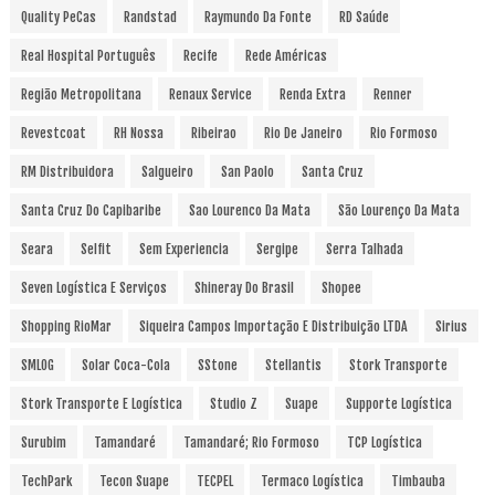
Quality PeCas
Randstad
Raymundo Da Fonte
RD Saúde
Real Hospital Português
Recife
Rede Américas
Região Metropolitana
Renaux Service
Renda Extra
Renner
Revestcoat
RH Nossa
Ribeirao
Rio De Janeiro
Rio Formoso
RM Distribuidora
Salgueiro
San Paolo
Santa Cruz
Santa Cruz Do Capibaribe
Sao Lourenco Da Mata
São Lourenço Da Mata
Seara
Selfit
Sem Experiencia
Sergipe
Serra Talhada
Seven Logística E Serviços
Shineray Do Brasil
Shopee
Shopping RioMar
Siqueira Campos Importação E Distribuição LTDA
Sirius
SMLOG
Solar Coca-Cola
SStone
Stellantis
Stork Transporte
Stork Transporte E Logística
Studio Z
Suape
Supporte Logística
Surubim
Tamandaré
Tamandaré; Rio Formoso
TCP Logística
TechPark
Tecon Suape
TECPEL
Termaco Logística
Timbauba