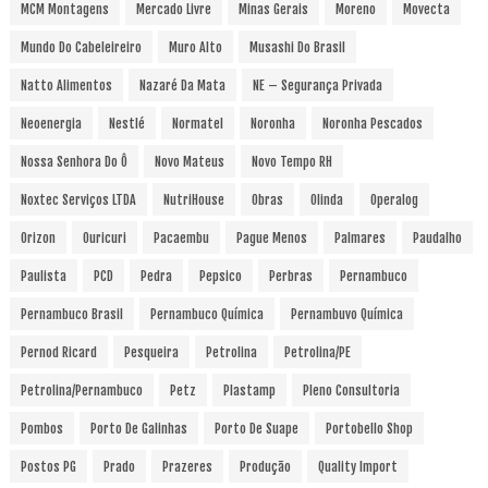
MCM Montagens
Mercado Livre
Minas Gerais
Moreno
Movecta
Mundo Do Cabeleireiro
Muro Alto
Musashi Do Brasil
Natto Alimentos
Nazaré Da Mata
NE – Segurança Privada
Neoenergia
Nestlé
Normatel
Noronha
Noronha Pescados
Nossa Senhora Do Ô
Novo Mateus
Novo Tempo RH
Noxtec Serviços LTDA
NutriHouse
Obras
Olinda
Operalog
Orizon
Ouricuri
Pacaembu
Pague Menos
Palmares
Paudalho
Paulista
PCD
Pedra
Pepsico
Perbras
Pernambuco
Pernambuco Brasil
Pernambuco Química
Pernambuvo Química
Pernod Ricard
Pesqueira
Petrolina
Petrolina/PE
Petrolina/Pernambuco
Petz
Plastamp
Pleno Consultoria
Pombos
Porto De Galinhas
Porto De Suape
Portobello Shop
Postos PG
Prado
Prazeres
Produção
Quality Import