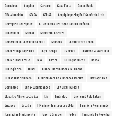
Carneiros
Carpina
Caruaru
Casa Forte
Casas Bahia
CBA Alumpinio
CEASA
CEDISA
Cequip Importação E Comércio Ltda
Cervejaria Petrópolis
CF Sistemas Proteção Contra Incêndio
CHB Rental
Cobasi
Comercial Bezerra
Comercial De Construção 2001
Consolis
Construtora Tenda
Coopercarga Logística
Copa Energia
CS Brasil
Cushman & Wakefield
Dahuer Laboratório
DASA
Davita
DB Diagnósticos
Dexco
DHL Logística
Dilnor
Disbec Distribuidora De Tintas
Distac Distribuidora
Distribuidora De Alimentos Marfim
DMX Logística
Dominalog
Dunax Lubrificantes
EBA Distribuidora
Elasa Elo Alimentação S/A
Elis
Embraloc
Emergent Cold LatAm
Envases
Escada
F Marinho Transportes Ltda
Farmácia Permanente
Farmácias Diariamente
Fazer E Crescer
Fedex
Fernando De Noronha