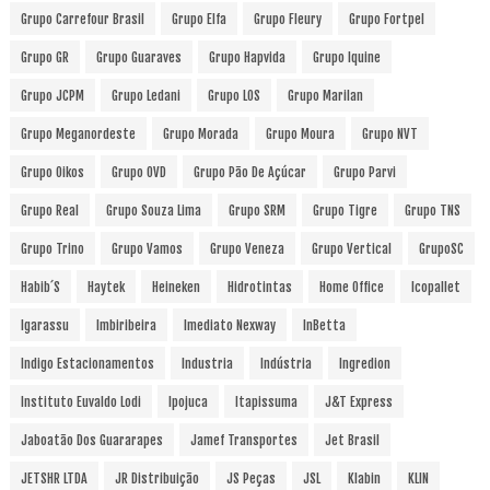
Grupo Carrefour Brasil
Grupo Elfa
Grupo Fleury
Grupo Fortpel
Grupo GR
Grupo Guaraves
Grupo Hapvida
Grupo Iquine
Grupo JCPM
Grupo Ledani
Grupo LOS
Grupo Marilan
Grupo Meganordeste
Grupo Morada
Grupo Moura
Grupo NVT
Grupo Oikos
Grupo OVD
Grupo Pão De Açúcar
Grupo Parvi
Grupo Real
Grupo Souza Lima
Grupo SRM
Grupo Tigre
Grupo TNS
Grupo Trino
Grupo Vamos
Grupo Veneza
Grupo Vertical
GrupoSC
Habib´s
Haytek
Heineken
Hidrotintas
Home Office
Icopallet
Igarassu
Imbiribeira
Imediato Nexway
InBetta
Indigo Estacionamentos
Industria
Indústria
Ingredion
Instituto Euvaldo Lodi
Ipojuca
Itapissuma
J&T Express
Jaboatão Dos Guararapes
Jamef Transportes
Jet Brasil
JETSHR LTDA
JR Distribuição
JS Peças
JSL
Klabin
KLIN