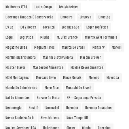
KM Barros LTDA
Lauto Cargo
Léo Madeiras
Liderança Limpeza E Conservação
Limoeiro
Limpeza
LinusLog
Liv Up
LM 2 Rodas
Localiza
Localiza&Co
Loger Logística
Loggi
Logística
M Dias
M. Dias Branco
Maersk APM Terminals
Magazine Luiza
Magnum Tires
Makita Do Brasil
Manserv
Marelli
Marfim Distribuidora
Marfim Distrivuidora
Martin Brower
Master Flavor
Masterboi Alimentos
Mavine Revestimentos
MCM Montagens
Mercado Livre
Minas Gerais
Moreno
Movecta
Mundo Do Cabeleireiro
Muro Alto
Musashi Do Brasil
Natto Alimentos
Nazaré Da Mata
NE – Segurança Privada
Neoenergia
Nestlé
Normatel
Noronha
Noronha Pescados
Nossa Senhora Do Ô
Novo Mateus
Novo Tempo RH
Noxtec Serviços LTDA
NutriHouse
Obras
Olinda
Operalog