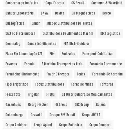
Coopercarga Logística
Copa Energia
CS Brasil
Cushman & Wakefield
Dahuer Laboratório
DASA
Davita
DB Diagnósticos
Dexco
DHL Logística
Dilnor
Disbec Distribuidora De Tintas
Distac Distribuidora
Distribuidora De Alimentos Marfim
DMX Logística
Dominalog
Dunax Lubrificantes
EBA Distribuidora
Elasa Elo Alimentação S/A
Elis
Embraloc
Emergent Cold LatAm
Envases
Escada
F Marinho Transportes Ltda
Farmácia Permanente
Farmácias Diariamente
Fazer E Crescer
Fedex
Fernando De Noronha
Fipel Frigorifico
Focus Distribuidora
Forno De Minas
Fortbras
Frescatto
Frigelar
FTLOG
G1 Distribuidora De Medicamentos
Garanhuns
Georg Fischer
Gi Group
GNX Group
Goiana
Gotemburgo
Gravatá
Groupe SEB Brasil
Grupo ADTSA
Grupo Ambipar
Grupo Apisul
Grupo Boticário
Grupo Campari