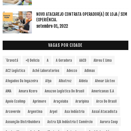
NOVO ATACAREJO CONTRATA OPERADOR(A) DE LOJA / SEM
EXPERIÊNCIA.
setembro 01, 2022
VAGAS POR CIDADE
´Gravatá
+Q Delicia
A
A Geradora
AACD
Abreu E Lima
AC2 Logística
Aché Laboratorios
Adecco
Adimax
Afogados Da Ingazeira
Afya
Albatroz
Aldeia
Alvoar Lácteo
AMA
Amara Nzero
Amazon Logística Do Brasil
Americanas S.A
Apoio Ecolimp
Aprimore
Araçoiaba
Araripina
Arco Do Brasil
Arcoverde
Argentina
Arpel
Asa Indústria
Assaí Atacadista
Assunção Distribuidora
Astra S/A Indústria E Comércio
Aurora Coop