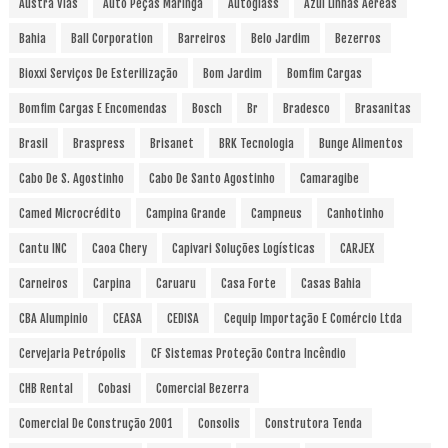
Austra Vias
Auto Peças Maringá
Autoglass
Azul Linhas Aéreas
Bahia
Ball Corporation
Barreiros
Belo Jardim
Bezerros
Bioxxi Serviços De Esterilização
Bom Jardim
Bomfim Cargas
Bomfim Cargas E Encomendas
Bosch
Br
Bradesco
Brasanitas
Brasil
Braspress
Brisanet
BRK Tecnologia
Bunge Alimentos
Cabo De S. Agostinho
Cabo De Santo Agostinho
Camaragibe
Camed Microcrédito
Campina Grande
Campneus
Canhotinho
Cantu INC
Caoa Chery
Capivari Soluções Logísticas
CARJEX
Carneiros
Carpina
Caruaru
Casa Forte
Casas Bahia
CBA Alumpinio
CEASA
CEDISA
Cequip Importação E Comércio Ltda
Cervejaria Petrópolis
CF Sistemas Proteção Contra Incêndio
CHB Rental
Cobasi
Comercial Bezerra
Comercial De Construção 2001
Consolis
Construtora Tenda