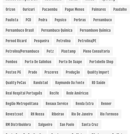
Orizon
Ouricuri
Pacaembu
Pague Menos
Palmares
Paudalho
Paulista
PCD
Pedra
Pepsico
Perbras
Pernambuco
Pernambuco Brasil
Pernambuco Química
Pernambuvo Química
Pernod Ricard
Pesqueira
Petrolina
Petrolina/PE
Petrolina/Pernambuco
Petz
Plastamp
Pleno Consultoria
Pombos
Porto De Galinhas
Porto De Suape
Portobello Shop
Postos PG
Prado
Prazeres
Produção
Quality Import
Quality PeCas
Randstad
Raymundo Da Fonte
RD Saúde
Real Hospital Português
Recife
Rede Américas
Região Metropolitana
Renaux Service
Renda Extra
Renner
Revestcoat
RH Nossa
Ribeirao
Rio De Janeiro
Rio Formoso
RM Distribuidora
Salgueiro
San Paolo
Santa Cruz