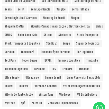
Santa Cruz Do Capibaribe
Sao Lourenco Da Mata
São Lourenço Da Mata
Seara
Selfit
Sem Experiencia
Sergipe
Serra Talhada
Seven Logística E Serviços
Shineray Do Brasil
Shopee
Shopping RioMar
Siqueira Campos Importação E Distribuição LTDA
Sirius
SMLOG
Solar Coca-Cola
SStone
Stellantis
Stork Transporte
Stork Transporte E Logística
Studio Z
Suape
Supporte Logística
Surubim
Tamandaré
Tamandaré; Rio Formoso
TCP Logística
TechPark
Tecon Suape
TECPEL
Termaco Logística
Timbauba
Titanium Logística
Toritama
TPC
Transire
Trindade
Ultra Supply
Ultracargo
Umana Brasil
Uniao Comercial Barao Ltda
Unidas
Unilever
Verzani & Sandrini
Vetor Instalações Industriais
Vitoria De Santo Antão
Wilson Sons
Windrose
WT Distribuidora
Wyntech
Ypê
Zafer RH
Zero Grau Equipamentos