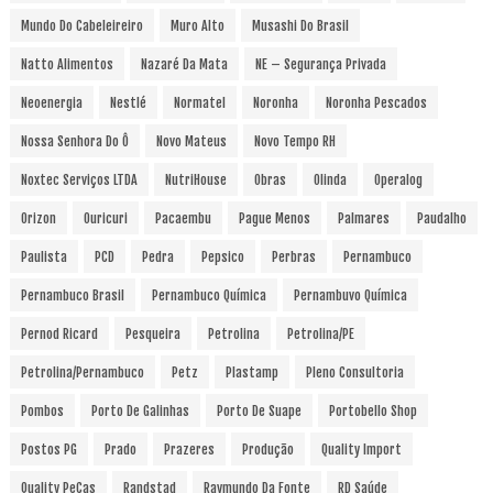
Mundo Do Cabeleireiro
Muro Alto
Musashi Do Brasil
Natto Alimentos
Nazaré Da Mata
NE – Segurança Privada
Neoenergia
Nestlé
Normatel
Noronha
Noronha Pescados
Nossa Senhora Do Ô
Novo Mateus
Novo Tempo RH
Noxtec Serviços LTDA
NutriHouse
Obras
Olinda
Operalog
Orizon
Ouricuri
Pacaembu
Pague Menos
Palmares
Paudalho
Paulista
PCD
Pedra
Pepsico
Perbras
Pernambuco
Pernambuco Brasil
Pernambuco Química
Pernambuvo Química
Pernod Ricard
Pesqueira
Petrolina
Petrolina/PE
Petrolina/Pernambuco
Petz
Plastamp
Pleno Consultoria
Pombos
Porto De Galinhas
Porto De Suape
Portobello Shop
Postos PG
Prado
Prazeres
Produção
Quality Import
Quality PeCas
Randstad
Raymundo Da Fonte
RD Saúde