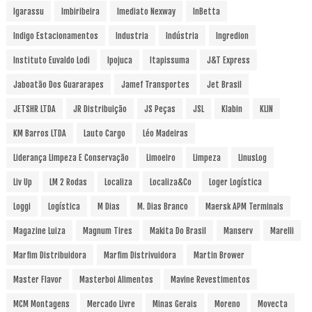
Igarassu
Imbiribeira
Imediato Nexway
InBetta
Indigo Estacionamentos
Industria
Indústria
Ingredion
Instituto Euvaldo Lodi
Ipojuca
Itapissuma
J&T Express
Jaboatão Dos Guararapes
Jamef Transportes
Jet Brasil
JETSHR LTDA
JR Distribuição
JS Peças
JSL
Klabin
KLIN
KM Barros LTDA
Lauto Cargo
Léo Madeiras
Liderança Limpeza E Conservação
Limoeiro
Limpeza
LinusLog
Liv Up
LM 2 Rodas
Localiza
Localiza&Co
Loger Logística
Loggi
Logística
M Dias
M. Dias Branco
Maersk APM Terminals
Magazine Luiza
Magnum Tires
Makita Do Brasil
Manserv
Marelli
Marfim Distribuidora
Marfim Distrivuidora
Martin Brower
Master Flavor
Masterboi Alimentos
Mavine Revestimentos
MCM Montagens
Mercado Livre
Minas Gerais
Moreno
Movecta