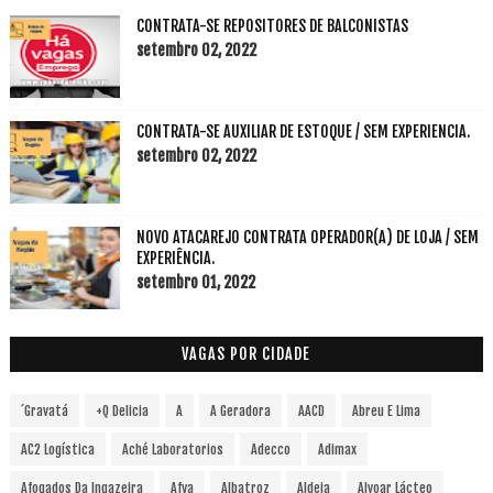
CONTRATA-SE REPOSITORES DE BALCONISTAS
setembro 02, 2022
CONTRATA-SE AUXILIAR DE ESTOQUE / SEM EXPERIENCIA.
setembro 02, 2022
NOVO ATACAREJO CONTRATA OPERADOR(A) DE LOJA / SEM
EXPERIÊNCIA.
setembro 01, 2022
VAGAS POR CIDADE
´Gravatá
+Q Delicia
A
A Geradora
AACD
Abreu E Lima
AC2 Logística
Aché Laboratorios
Adecco
Adimax
Afogados Da Ingazeira
Afya
Albatroz
Aldeia
Alvoar Lácteo