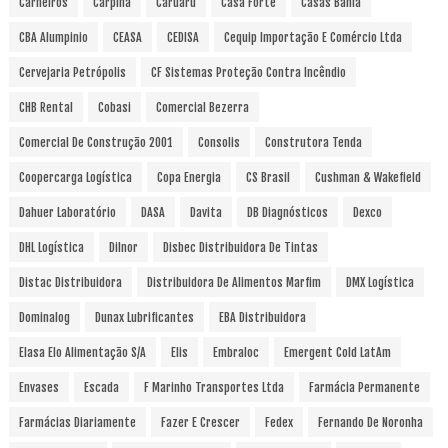
Carneiros
Carpina
Caruaru
Casa Forte
Casas Bahia
CBA Alumpinio
CEASA
CEDISA
Cequip Importação E Comércio Ltda
Cervejaria Petrópolis
CF Sistemas Proteção Contra Incêndio
CHB Rental
Cobasi
Comercial Bezerra
Comercial De Construção 2001
Consolis
Construtora Tenda
Coopercarga Logística
Copa Energia
CS Brasil
Cushman & Wakefield
Dahuer Laboratório
DASA
Davita
DB Diagnósticos
Dexco
DHL Logística
Dilnor
Disbec Distribuidora De Tintas
Distac Distribuidora
Distribuidora De Alimentos Marfim
DMX Logística
Dominalog
Dunax Lubrificantes
EBA Distribuidora
Elasa Elo Alimentação S/A
Elis
Embraloc
Emergent Cold LatAm
Envases
Escada
F Marinho Transportes Ltda
Farmácia Permanente
Farmácias Diariamente
Fazer E Crescer
Fedex
Fernando De Noronha