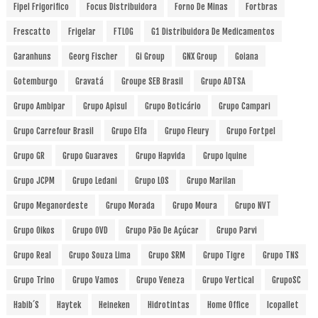
Fipel Frigorifico
Focus Distribuidora
Forno De Minas
Fortbras
Frescatto
Frigelar
FTLOG
G1 Distribuidora De Medicamentos
Garanhuns
Georg Fischer
Gi Group
GNX Group
Goiana
Gotemburgo
Gravatá
Groupe SEB Brasil
Grupo ADTSA
Grupo Ambipar
Grupo Apisul
Grupo Boticário
Grupo Campari
Grupo Carrefour Brasil
Grupo Elfa
Grupo Fleury
Grupo Fortpel
Grupo GR
Grupo Guaraves
Grupo Hapvida
Grupo Iquine
Grupo JCPM
Grupo Ledani
Grupo LOS
Grupo Marilan
Grupo Meganordeste
Grupo Morada
Grupo Moura
Grupo NVT
Grupo Oikos
Grupo OVD
Grupo Pão De Açúcar
Grupo Parvi
Grupo Real
Grupo Souza Lima
Grupo SRM
Grupo Tigre
Grupo TNS
Grupo Trino
Grupo Vamos
Grupo Veneza
Grupo Vertical
GrupoSC
Habib´s
Haytek
Heineken
Hidrotintas
Home Office
Icopallet