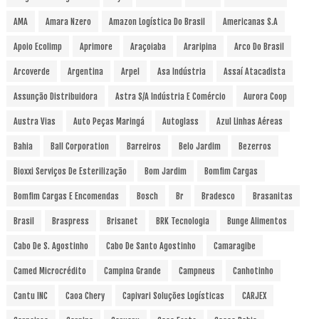
AMA
Amara Nzero
Amazon Logística Do Brasil
Americanas S.A
Apoio Ecolimp
Aprimore
Araçoiaba
Araripina
Arco Do Brasil
Arcoverde
Argentina
Arpel
Asa Indústria
Assaí Atacadista
Assunção Distribuidora
Astra S/A Indústria E Comércio
Aurora Coop
Austra Vias
Auto Peças Maringá
Autoglass
Azul Linhas Aéreas
Bahia
Ball Corporation
Barreiros
Belo Jardim
Bezerros
Bioxxi Serviços De Esterilização
Bom Jardim
Bomfim Cargas
Bomfim Cargas E Encomendas
Bosch
Br
Bradesco
Brasanitas
Brasil
Braspress
Brisanet
BRK Tecnologia
Bunge Alimentos
Cabo De S. Agostinho
Cabo De Santo Agostinho
Camaragibe
Camed Microcrédito
Campina Grande
Campneus
Canhotinho
Cantu INC
Caoa Chery
Capivari Soluções Logísticas
CARJEX