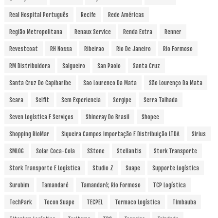
Real Hospital Português
Recife
Rede Américas
Região Metropolitana
Renaux Service
Renda Extra
Renner
Revestcoat
RH Nossa
Ribeirao
Rio De Janeiro
Rio Formoso
RM Distribuidora
Salgueiro
San Paolo
Santa Cruz
Santa Cruz Do Capibaribe
Sao Lourenco Da Mata
São Lourenço Da Mata
Seara
Selfit
Sem Experiencia
Sergipe
Serra Talhada
Seven Logística E Serviços
Shineray Do Brasil
Shopee
Shopping RioMar
Siqueira Campos Importação E Distribuição LTDA
Sirius
SMLOG
Solar Coca-Cola
SStone
Stellantis
Stork Transporte
Stork Transporte E Logística
Studio Z
Suape
Supporte Logística
Surubim
Tamandaré
Tamandaré; Rio Formoso
TCP Logística
TechPark
Tecon Suape
TECPEL
Termaco Logística
Timbauba