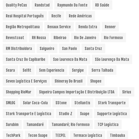
Quality PeCas
Randstad
Raymundo Da Fonte
RD Saúde
Real Hospital Português
Recife
Rede Américas
Região Metropolitana
Renaux Service
Renda Extra
Renner
Revestcoat
RH Nossa
Ribeirao
Rio De Janeiro
Rio Formoso
RM Distribuidora
Salgueiro
San Paolo
Santa Cruz
Santa Cruz Do Capibaribe
Sao Lourenco Da Mata
São Lourenço Da Mata
Seara
Selfit
Sem Experiencia
Sergipe
Serra Talhada
Seven Logística E Serviços
Shineray Do Brasil
Shopee
Shopping RioMar
Siqueira Campos Importação E Distribuição LTDA
Sirius
SMLOG
Solar Coca-Cola
SStone
Stellantis
Stork Transporte
Stork Transporte E Logística
Studio Z
Suape
Supporte Logística
Surubim
Tamandaré
Tamandaré; Rio Formoso
TCP Logística
TechPark
Tecon Suape
TECPEL
Termaco Logística
Timbauba