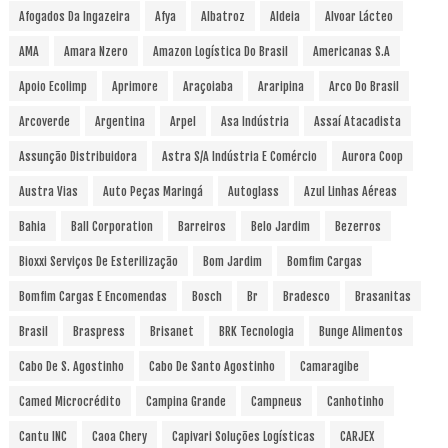
Afogados Da Ingazeira
Afya
Albatroz
Aldeia
Alvoar Lácteo
AMA
Amara Nzero
Amazon Logística Do Brasil
Americanas S.A
Apoio Ecolimp
Aprimore
Araçoiaba
Araripina
Arco Do Brasil
Arcoverde
Argentina
Arpel
Asa Indústria
Assaí Atacadista
Assunção Distribuidora
Astra S/A Indústria E Comércio
Aurora Coop
Austra Vias
Auto Peças Maringá
Autoglass
Azul Linhas Aéreas
Bahia
Ball Corporation
Barreiros
Belo Jardim
Bezerros
Bioxxi Serviços De Esterilização
Bom Jardim
Bomfim Cargas
Bomfim Cargas E Encomendas
Bosch
Br
Bradesco
Brasanitas
Brasil
Braspress
Brisanet
BRK Tecnologia
Bunge Alimentos
Cabo De S. Agostinho
Cabo De Santo Agostinho
Camaragibe
Camed Microcrédito
Campina Grande
Campneus
Canhotinho
Cantu INC
Caoa Chery
Capivari Soluções Logísticas
CARJEX