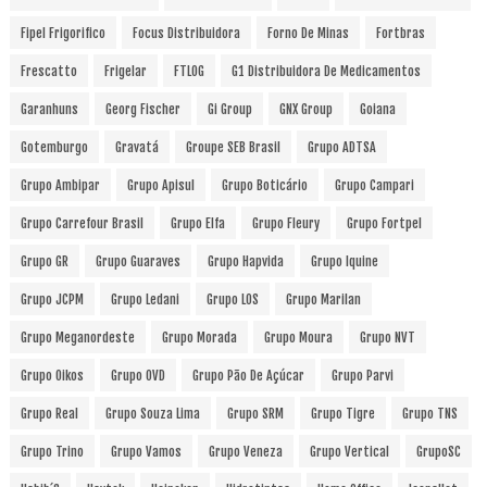
Fipel Frigorifico
Focus Distribuidora
Forno De Minas
Fortbras
Frescatto
Frigelar
FTLOG
G1 Distribuidora De Medicamentos
Garanhuns
Georg Fischer
Gi Group
GNX Group
Goiana
Gotemburgo
Gravatá
Groupe SEB Brasil
Grupo ADTSA
Grupo Ambipar
Grupo Apisul
Grupo Boticário
Grupo Campari
Grupo Carrefour Brasil
Grupo Elfa
Grupo Fleury
Grupo Fortpel
Grupo GR
Grupo Guaraves
Grupo Hapvida
Grupo Iquine
Grupo JCPM
Grupo Ledani
Grupo LOS
Grupo Marilan
Grupo Meganordeste
Grupo Morada
Grupo Moura
Grupo NVT
Grupo Oikos
Grupo OVD
Grupo Pão De Açúcar
Grupo Parvi
Grupo Real
Grupo Souza Lima
Grupo SRM
Grupo Tigre
Grupo TNS
Grupo Trino
Grupo Vamos
Grupo Veneza
Grupo Vertical
GrupoSC