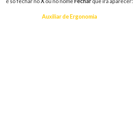
é só fechar no
X
ou no nome
Fechar
que irá aparecer:
Auxiliar de Ergonomia