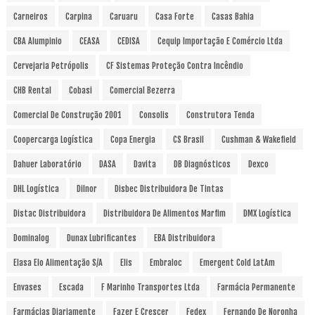
Carneiros
Carpina
Caruaru
Casa Forte
Casas Bahia
CBA Alumpinio
CEASA
CEDISA
Cequip Importação E Comércio Ltda
Cervejaria Petrópolis
CF Sistemas Proteção Contra Incêndio
CHB Rental
Cobasi
Comercial Bezerra
Comercial De Construção 2001
Consolis
Construtora Tenda
Coopercarga Logística
Copa Energia
CS Brasil
Cushman & Wakefield
Dahuer Laboratório
DASA
Davita
DB Diagnósticos
Dexco
DHL Logística
Dilnor
Disbec Distribuidora De Tintas
Distac Distribuidora
Distribuidora De Alimentos Marfim
DMX Logística
Dominalog
Dunax Lubrificantes
EBA Distribuidora
Elasa Elo Alimentação S/A
Elis
Embraloc
Emergent Cold LatAm
Envases
Escada
F Marinho Transportes Ltda
Farmácia Permanente
Farmácias Diariamente
Fazer E Crescer
Fedex
Fernando De Noronha