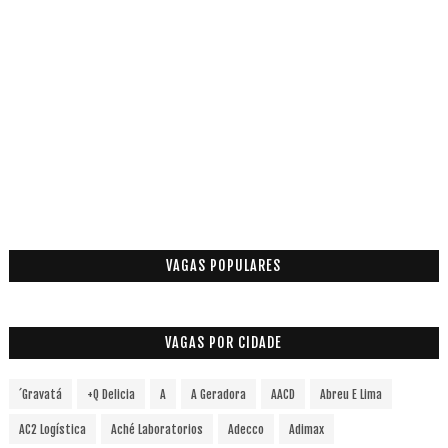
VAGAS POPULARES
VAGAS POR CIDADE
´Gravatá
+Q Delicia
A
A Geradora
AACD
Abreu E Lima
AC2 Logística
Aché Laboratorios
Adecco
Adimax