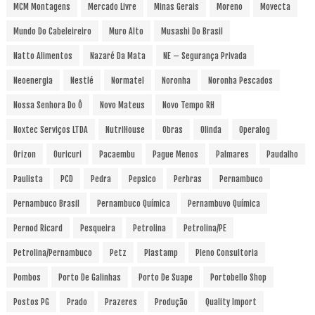
MCM Montagens
Mercado Livre
Minas Gerais
Moreno
Movecta
Mundo Do Cabeleireiro
Muro Alto
Musashi Do Brasil
Natto Alimentos
Nazaré Da Mata
NE – Segurança Privada
Neoenergia
Nestlé
Normatel
Noronha
Noronha Pescados
Nossa Senhora Do Ô
Novo Mateus
Novo Tempo RH
Noxtec Serviços LTDA
NutriHouse
Obras
Olinda
Operalog
Orizon
Ouricuri
Pacaembu
Pague Menos
Palmares
Paudalho
Paulista
PCD
Pedra
Pepsico
Perbras
Pernambuco
Pernambuco Brasil
Pernambuco Química
Pernambuvo Química
Pernod Ricard
Pesqueira
Petrolina
Petrolina/PE
Petrolina/Pernambuco
Petz
Plastamp
Pleno Consultoria
Pombos
Porto De Galinhas
Porto De Suape
Portobello Shop
Postos PG
Prado
Prazeres
Produção
Quality Import