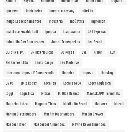
Habib´s
Haytek
Heineken
Hidrotintas
Home Office
Icopallet
Igarassu
Imbiribeira
Imediato Nexway
InBetta
Indigo Estacionamentos
Industria
Indústria
Ingredion
Instituto Euvaldo Lodi
Ipojuca
Itapissuma
J&T Express
Jaboatão Dos Guararapes
Jamef Transportes
Jet Brasil
JETSHR LTDA
JR Distribuição
JS Peças
JSL
Klabin
KLIN
KM Barros LTDA
Lauto Cargo
Léo Madeiras
Liderança Limpeza E Conservação
Limoeiro
Limpeza
LinusLog
Liv Up
LM 2 Rodas
Localiza
Localiza&Co
Loger Logística
Loggi
Logística
M Dias
M. Dias Branco
Maersk APM Terminals
Magazine Luiza
Magnum Tires
Makita Do Brasil
Manserv
Marelli
Marfim Distribuidora
Marfim Distrivuidora
Martin Brower
Master Flavor
Masterboi Alimentos
Mavine Revestimentos