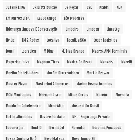
JETSHR LTDA
JR Distribuição
JS Peças
JSL
Klabin
KLIN
KM Barros LTDA
Lauto Cargo
Léo Madeiras
Liderança Limpeza E Conservação
Limoeiro
Limpeza
LinusLog
Liv Up
LM 2 Rodas
Localiza
Localiza&Co
Loger Logística
Loggi
Logística
M Dias
M. Dias Branco
Maersk APM Terminals
Magazine Luiza
Magnum Tires
Makita Do Brasil
Manserv
Marelli
Marfim Distribuidora
Marfim Distrivuidora
Martin Brower
Master Flavor
Masterboi Alimentos
Mavine Revestimentos
MCM Montagens
Mercado Livre
Minas Gerais
Moreno
Movecta
Mundo Do Cabeleireiro
Muro Alto
Musashi Do Brasil
Natto Alimentos
Nazaré Da Mata
NE – Segurança Privada
Neoenergia
Nestlé
Normatel
Noronha
Noronha Pescados
Nossa Senhora Do Ô
Novo Mateus
Novo Tempo RH