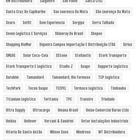
RM Distribuidora
Salgueiro
San Paolo
Santa Cruz
Santa Cruz Do Capibaribe
Sao Lourenco Da Mata
São Lourenço Da Mata
Seara
Selfit
Sem Experiencia
Sergipe
Serra Talhada
Seven Logística E Serviços
Shineray Do Brasil
Shopee
Shopping RioMar
Siqueira Campos Importação E Distribuição LTDA
Sirius
SMLOG
Solar Coca-Cola
SStone
Stellantis
Stork Transporte
Stork Transporte E Logística
Studio Z
Suape
Supporte Logística
Surubim
Tamandaré
Tamandaré; Rio Formoso
TCP Logística
TechPark
Tecon Suape
TECPEL
Termaco Logística
Timbauba
Titanium Logística
Toritama
TPC
Transire
Trindade
Ultra Supply
Ultracargo
Umana Brasil
Uniao Comercial Barao Ltda
Unidas
Unilever
Verzani & Sandrini
Vetor Instalações Industriais
Vitoria De Santo Antão
Wilson Sons
Windrose
WT Distribuidora