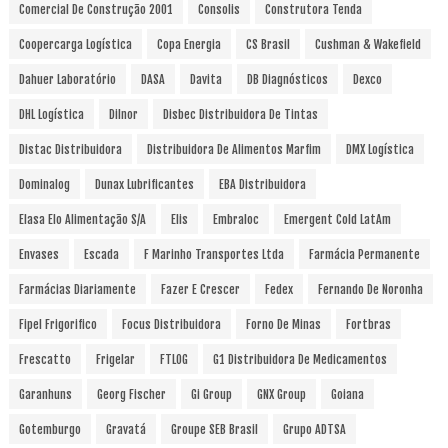
Comercial De Construção 2001
Consolis
Construtora Tenda
Coopercarga Logística
Copa Energia
CS Brasil
Cushman & Wakefield
Dahuer Laboratório
DASA
Davita
DB Diagnósticos
Dexco
DHL Logística
Dilnor
Disbec Distribuidora De Tintas
Distac Distribuidora
Distribuidora De Alimentos Marfim
DMX Logística
Dominalog
Dunax Lubrificantes
EBA Distribuidora
Elasa Elo Alimentação S/A
Elis
Embraloc
Emergent Cold LatAm
Envases
Escada
F Marinho Transportes Ltda
Farmácia Permanente
Farmácias Diariamente
Fazer E Crescer
Fedex
Fernando De Noronha
Fipel Frigorifico
Focus Distribuidora
Forno De Minas
Fortbras
Frescatto
Frigelar
FTLOG
G1 Distribuidora De Medicamentos
Garanhuns
Georg Fischer
Gi Group
GNX Group
Goiana
Gotemburgo
Gravatá
Groupe SEB Brasil
Grupo ADTSA