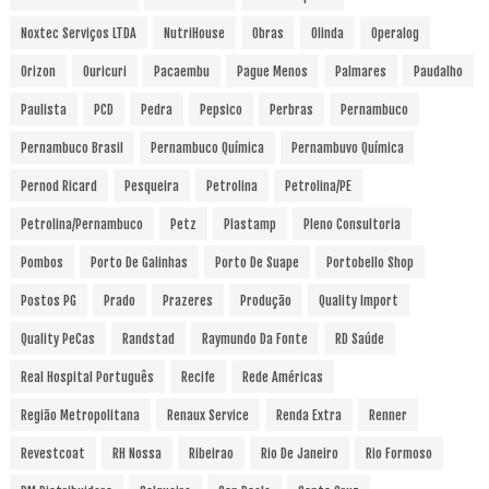
Noxtec Serviços LTDA
NutriHouse
Obras
Olinda
Operalog
Orizon
Ouricuri
Pacaembu
Pague Menos
Palmares
Paudalho
Paulista
PCD
Pedra
Pepsico
Perbras
Pernambuco
Pernambuco Brasil
Pernambuco Química
Pernambuvo Química
Pernod Ricard
Pesqueira
Petrolina
Petrolina/PE
Petrolina/Pernambuco
Petz
Plastamp
Pleno Consultoria
Pombos
Porto De Galinhas
Porto De Suape
Portobello Shop
Postos PG
Prado
Prazeres
Produção
Quality Import
Quality PeCas
Randstad
Raymundo Da Fonte
RD Saúde
Real Hospital Português
Recife
Rede Américas
Região Metropolitana
Renaux Service
Renda Extra
Renner
Revestcoat
RH Nossa
Ribeirao
Rio De Janeiro
Rio Formoso