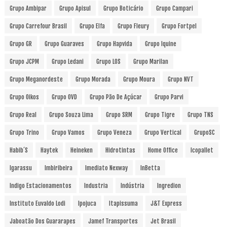
Grupo Ambipar
Grupo Apisul
Grupo Boticário
Grupo Campari
Grupo Carrefour Brasil
Grupo Elfa
Grupo Fleury
Grupo Fortpel
Grupo GR
Grupo Guaraves
Grupo Hapvida
Grupo Iquine
Grupo JCPM
Grupo Ledani
Grupo LOS
Grupo Marilan
Grupo Meganordeste
Grupo Morada
Grupo Moura
Grupo NVT
Grupo Oikos
Grupo OVD
Grupo Pão De Açúcar
Grupo Parvi
Grupo Real
Grupo Souza Lima
Grupo SRM
Grupo Tigre
Grupo TNS
Grupo Trino
Grupo Vamos
Grupo Veneza
Grupo Vertical
GrupoSC
Habib´s
Haytek
Heineken
Hidrotintas
Home Office
Icopallet
Igarassu
Imbiribeira
Imediato Nexway
InBetta
Indigo Estacionamentos
Industria
Indústria
Ingredion
Instituto Euvaldo Lodi
Ipojuca
Itapissuma
J&T Express
Jaboatão Dos Guararapes
Jamef Transportes
Jet Brasil