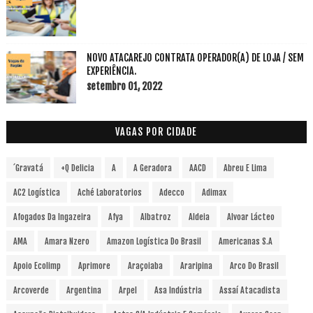
NOVO ATACAREJO CONTRATA OPERADOR(A) DE LOJA / SEM
EXPERIÊNCIA.
setembro 01, 2022
VAGAS POR CIDADE
´Gravatá
+Q Delicia
A
A Geradora
AACD
Abreu E Lima
AC2 Logística
Aché Laboratorios
Adecco
Adimax
Afogados Da Ingazeira
Afya
Albatroz
Aldeia
Alvoar Lácteo
AMA
Amara Nzero
Amazon Logística Do Brasil
Americanas S.A
Apoio Ecolimp
Aprimore
Araçoiaba
Araripina
Arco Do Brasil
Arcoverde
Argentina
Arpel
Asa Indústria
Assaí Atacadista