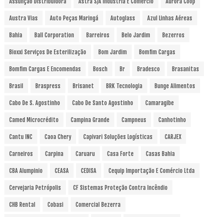
Assunção Distribuidora
Astra S/A Indústria E Comércio
Aurora Coop
Austra Vias
Auto Peças Maringá
Autoglass
Azul Linhas Aéreas
Bahia
Ball Corporation
Barreiros
Belo Jardim
Bezerros
Bioxxi Serviços De Esterilização
Bom Jardim
Bomfim Cargas
Bomfim Cargas E Encomendas
Bosch
Br
Bradesco
Brasanitas
Brasil
Braspress
Brisanet
BRK Tecnologia
Bunge Alimentos
Cabo De S. Agostinho
Cabo De Santo Agostinho
Camaragibe
Camed Microcrédito
Campina Grande
Campneus
Canhotinho
Cantu INC
Caoa Chery
Capivari Soluções Logísticas
CARJEX
Carneiros
Carpina
Caruaru
Casa Forte
Casas Bahia
CBA Alumpinio
CEASA
CEDISA
Cequip Importação E Comércio Ltda
Cervejaria Petrópolis
CF Sistemas Proteção Contra Incêndio
CHB Rental
Cobasi
Comercial Bezerra