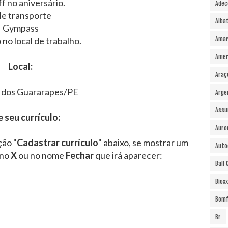
f no aniversário.
Adec
le transporte
Alba
Gympass
 no local de trabalho.
Amar
Amer
Local:
Araç
 dos Guararapes/PE
Arge
Assu
e seu currículo:
Auro
ção "
Cadastrar currículo
" abaixo, se mostrar um
Auto
 no
X
ou no nome
Fechar
que irá aparecer:
Ball
Bioxx
Bomf
Br