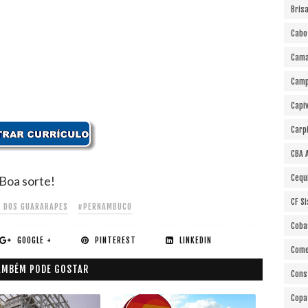
Bris
Cabo
Cama
Cam
Capi
Carp
CBA 
Cequ
Boa sorte!
CF S
 DOS GUARARAPES
#PERNAMBUCO
Coba
GOOGLE +
PINTEREST
LINKEDIN
Come
AMBÉM PODE GOSTAR
Cons
Copa