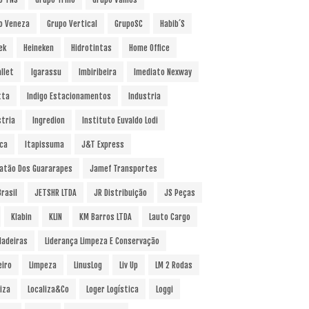
o Veneza
Grupo Vertical
GrupoSC
Habib´s
ek
Heineken
Hidrotintas
Home Office
llet
Igarassu
Imbiribeira
Imediato Nexway
tta
Indigo Estacionamentos
Industria
stria
Ingredion
Instituto Euvaldo Lodi
uca
Itapissuma
J&T Express
atão Dos Guararapes
Jamef Transportes
rasil
JETSHR LTDA
JR Distribuição
JS Peças
Klabin
KLIN
KM Barros LTDA
Lauto Cargo
Madeiras
Liderança Limpeza E Conservação
eiro
Limpeza
LinusLog
Liv Up
LM 2 Rodas
iza
Localiza&Co
Loger Logística
Loggi