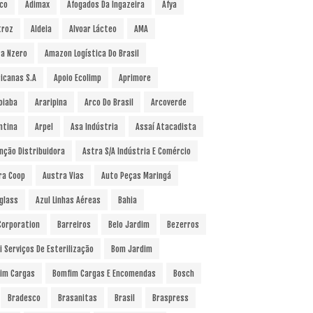
co
Adimax
Afogados Da Ingazeira
Afya
troz
Aldeia
Alvoar Lácteo
AMA
a Nzero
Amazon Logística Do Brasil
icanas S.A
Apoio Ecolimp
Aprimore
oiaba
Araripina
Arco Do Brasil
Arcoverde
ntina
Arpel
Asa Indústria
Assaí Atacadista
nção Distribuidora
Astra S/A Indústria E Comércio
ra Coop
Austra Vias
Auto Peças Maringá
glass
Azul Linhas Aéreas
Bahia
 Corporation
Barreiros
Belo Jardim
Bezerros
i Serviços De Esterilização
Bom Jardim
im Cargas
Bomfim Cargas E Encomendas
Bosch
Bradesco
Brasanitas
Brasil
Braspress