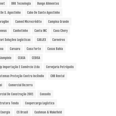
anet
BRK Tecnologia
Bunge Alimentos
 De S. Agostinho
Cabo De Santo Agostinho
ragibe
Camed Microcrédito
Campina Grande
pneus
Canhotinho
Cantu INC
Caoa Chery
vari Soluções Logísticas
CARJEX
Carneiros
ina
Caruaru
Casa Forte
Casas Bahia
Alumpinio
CEASA
CEDISA
ip Importação E Comércio Ltda
Cervejaria Petrópolis
istemas Proteção Contra Incêndio
CHB Rental
si
Comercial Bezerra
rcial De Construção 2001
Consolis
trutora Tenda
Coopercarga Logística
 Energia
CS Brasil
Cushman & Wakefield