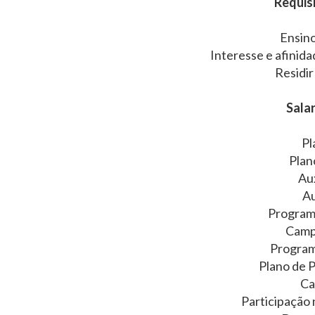
Requisi
Ensin
Interesse e afini
Residir
Salar
Pl
Plan
Au
Au
Programa
Camp
Program
Plano de 
Ca
Participação 