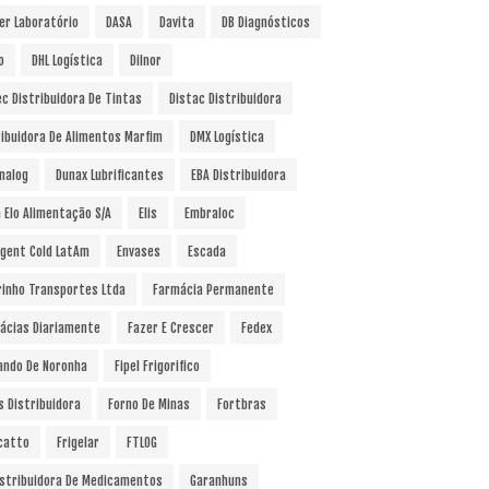
er Laboratório
DASA
Davita
DB Diagnósticos
o
DHL Logística
Dilnor
ec Distribuidora De Tintas
Distac Distribuidora
ribuidora De Alimentos Marfim
DMX Logística
nalog
Dunax Lubrificantes
EBA Distribuidora
a Elo Alimentação S/A
Elis
Embraloc
gent Cold LatAm
Envases
Escada
rinho Transportes Ltda
Farmácia Permanente
ácias Diariamente
Fazer E Crescer
Fedex
ando De Noronha
Fipel Frigorifico
s Distribuidora
Forno De Minas
Fortbras
catto
Frigelar
FTLOG
istribuidora De Medicamentos
Garanhuns