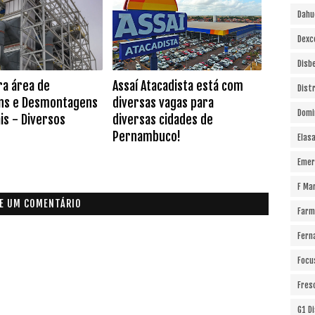
Dahu
Dexc
Disb
ra área de
Assaí Atacadista está com
Dist
ns e Desmontagens
diversas vagas para
Domi
is - Diversos
diversas cidades de
Pernambuco!
Elas
Emer
F Ma
E UM COMENTÁRIO
Farm
Fern
Focu
Fres
G1 D