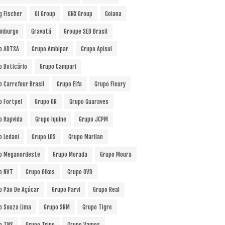
g Fischer
Gi Group
GNX Group
Goiana
mburgo
Gravatá
Groupe SEB Brasil
o ADTSA
Grupo Ambipar
Grupo Apisul
o Boticário
Grupo Campari
o Carrefour Brasil
Grupo Elfa
Grupo Fleury
o Fortpel
Grupo GR
Grupo Guaraves
o Hapvida
Grupo Iquine
Grupo JCPM
o Ledani
Grupo LOS
Grupo Marilan
o Meganordeste
Grupo Morada
Grupo Moura
o NVT
Grupo Oikos
Grupo OVD
o Pão De Açúcar
Grupo Parvi
Grupo Real
o Souza Lima
Grupo SRM
Grupo Tigre
o TNS
Grupo Trino
Grupo Vamos