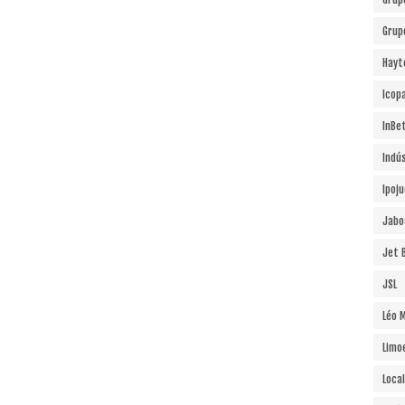
Grup
Hayt
Icopa
InBe
Indú
Ipoj
Jabo
Jet B
JSL
Léo 
Limo
Local