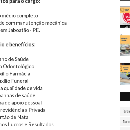
tos para o cargo:
o médio completo
dade com manutenção mecânica
 em Jaboatão - PE.
io e benefícios:
ano de Saúde
o Odontológico
xílio Farmácia
xílio Funeral
 qualidade de vida
anhas de saúde
a de apoio pessoal
Previdência a Privada
´Gra
rtão de Natal
Abre
nos Lucros e Resultados