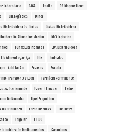
er Laboratório
DASA
Davita
DB Diagnósticos
o
DHL Logística
Dilnor
ec Distribuidora De Tintas
Distac Distribuidora
ribuidora De Alimentos Marfim
DMX Logística
nalog
Dunax Lubrificantes
EBA Distribuidora
a Elo Alimentação S/A
Elis
Embraloc
gent Cold LatAm
Envases
Escada
rinho Transportes Ltda
Farmácia Permanente
ácias Diariamente
Fazer E Crescer
Fedex
ando De Noronha
Fipel Frigorifico
s Distribuidora
Forno De Minas
Fortbras
catto
Frigelar
FTLOG
istribuidora De Medicamentos
Garanhuns