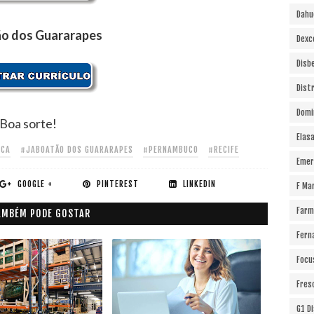
Dahu
o dos Guararapes
Dexc
Disb
Dist
Domi
Boa sorte!
Elas
UCA
#JABOATÃO DOS GUARARAPES
#PERNAMBUCO
#RECIFE
Emer
GOOGLE +
PINTEREST
LINKEDIN
F Ma
Farm
AMBÉM PODE GOSTAR
Fern
Focu
Fres
G1 D