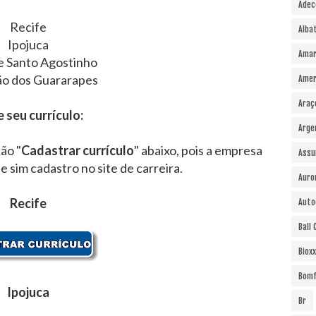
Adec
Recife
Alba
Ipojuca
Amar
e Santo Agostinho
ão dos Guararapes
Amer
Araç
e seu currículo:
Arge
ão "
Cadastrar currículo
" abaixo, pois a empresa
Assu
 e sim cadastro no site de carreira.
Auro
Recife
Auto
Ball
Bioxx
Bomf
Ipojuca
Br