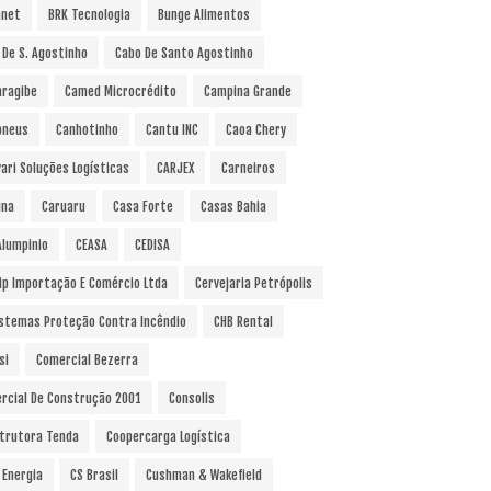
anet
BRK Tecnologia
Bunge Alimentos
 De S. Agostinho
Cabo De Santo Agostinho
ragibe
Camed Microcrédito
Campina Grande
pneus
Canhotinho
Cantu INC
Caoa Chery
vari Soluções Logísticas
CARJEX
Carneiros
ina
Caruaru
Casa Forte
Casas Bahia
Alumpinio
CEASA
CEDISA
ip Importação E Comércio Ltda
Cervejaria Petrópolis
istemas Proteção Contra Incêndio
CHB Rental
si
Comercial Bezerra
rcial De Construção 2001
Consolis
trutora Tenda
Coopercarga Logística
 Energia
CS Brasil
Cushman & Wakefield