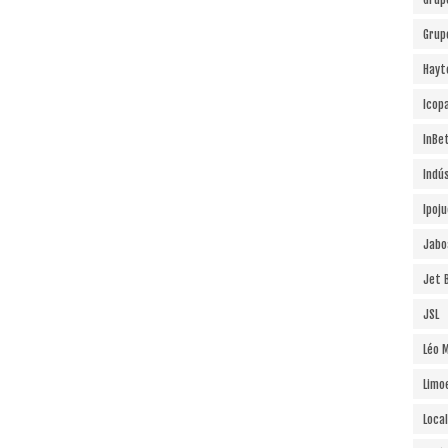
Grup
Hayt
Icopa
InBe
Indú
Ipoj
Jabo
Jet B
JSL
Léo 
Limo
Local