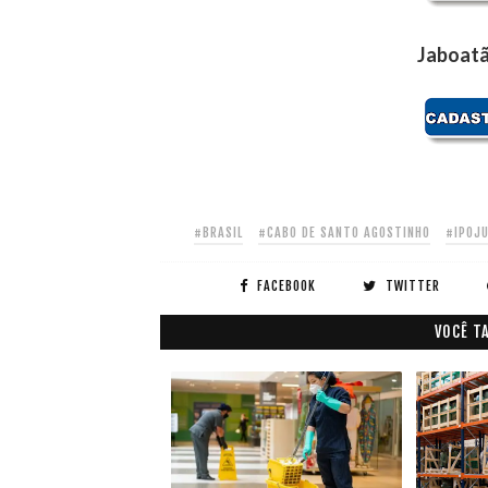
Jaboatã
#BRASIL
#CABO DE SANTO AGOSTINHO
#IPOJ
FACEBOOK
TWITTER
VOCÊ T