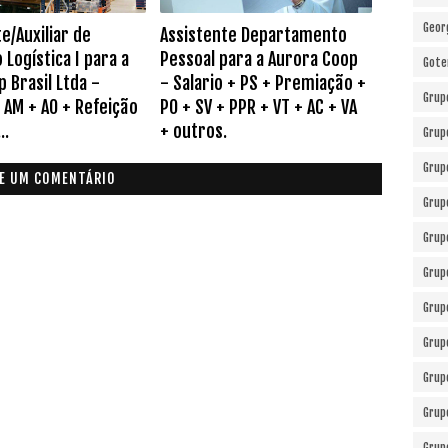
Geor
e/Auxiliar de
Assistente Departamento
Logística I para a
Pessoal para a Aurora Coop
Gote
 Brasil Ltda -
- Salario + PS + Premiação +
Grup
 AM + AO + Refeição
PO + SV + PPR + VT + AC + VA
..
+ outros.
Grup
Grup
E UM COMENTÁRIO
Grup
Grup
Grup
Grup
Grup
Grup
Grup
Grup