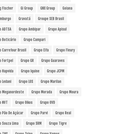
g Fischer
Gi Group
GNX Group
Goiana
mburgo
Gravatá
Groupe SEB Brasil
o ADTSA
Grupo Ambipar
Grupo Apisul
o Boticário
Grupo Campari
o Carrefour Brasil
Grupo Elfa
Grupo Fleury
o Fortpel
Grupo GR
Grupo Guaraves
o Hapvida
Grupo Iquine
Grupo JCPM
o Ledani
Grupo LOS
Grupo Marilan
o Meganordeste
Grupo Morada
Grupo Moura
o NVT
Grupo Oikos
Grupo OVD
o Pão De Açúcar
Grupo Parvi
Grupo Real
o Souza Lima
Grupo SRM
Grupo Tigre
o TNS
Grupo Trino
Grupo Vamos