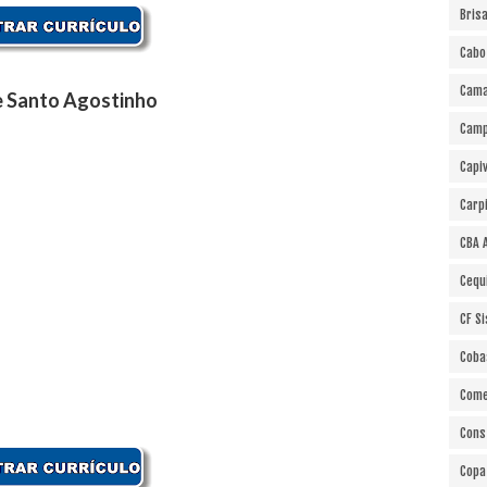
Bris
Cabo
Cama
 Santo Agostinho
Cam
Capi
Carp
CBA 
Cequ
CF S
Coba
Come
Cons
Copa