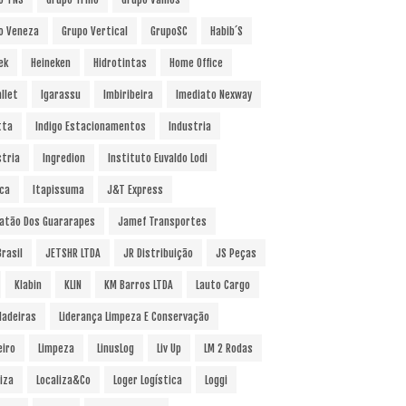
o Veneza
Grupo Vertical
GrupoSC
Habib´s
ek
Heineken
Hidrotintas
Home Office
llet
Igarassu
Imbiribeira
Imediato Nexway
tta
Indigo Estacionamentos
Industria
stria
Ingredion
Instituto Euvaldo Lodi
uca
Itapissuma
J&T Express
atão Dos Guararapes
Jamef Transportes
rasil
JETSHR LTDA
JR Distribuição
JS Peças
Klabin
KLIN
KM Barros LTDA
Lauto Cargo
Madeiras
Liderança Limpeza E Conservação
eiro
Limpeza
LinusLog
Liv Up
LM 2 Rodas
iza
Localiza&Co
Loger Logística
Loggi