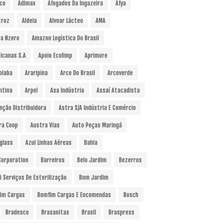
co
Adimax
Afogados Da Ingazeira
Afya
troz
Aldeia
Alvoar Lácteo
AMA
a Nzero
Amazon Logística Do Brasil
icanas S.A
Apoio Ecolimp
Aprimore
oiaba
Araripina
Arco Do Brasil
Arcoverde
ntina
Arpel
Asa Indústria
Assaí Atacadista
nção Distribuidora
Astra S/A Indústria E Comércio
ra Coop
Austra Vias
Auto Peças Maringá
glass
Azul Linhas Aéreas
Bahia
 Corporation
Barreiros
Belo Jardim
Bezerros
i Serviços De Esterilização
Bom Jardim
im Cargas
Bomfim Cargas E Encomendas
Bosch
Bradesco
Brasanitas
Brasil
Braspress